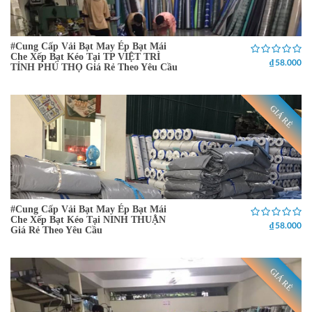
#Cung Cấp Vải Bạt May Ép Bạt Mái
Che Xếp Bạt Kéo Tại TP VIỆT TRÌ
₫ 58.000
TỈNH PHÚ THỌ Giá Rẻ Theo Yêu Cầu
GIÁ RẺ
#Cung Cấp Vải Bạt May Ép Bạt Mái
Che Xếp Bạt Kéo Tại NINH THUẬN
₫ 58.000
Giá Rẻ Theo Yêu Cầu
GIÁ RẺ