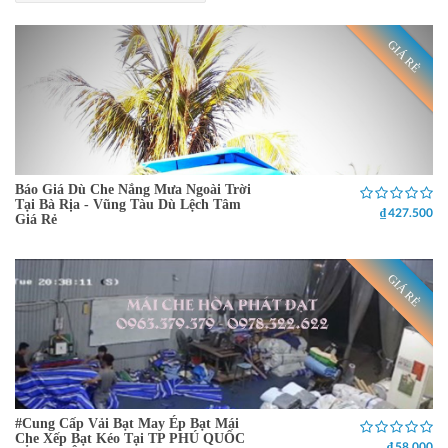
GIÁ RẺ
Báo Giá Dù Che Nắng Mưa Ngoài Trời
Tại Bà Rịa - Vũng Tàu Dù Lệch Tâm
₫ 427.500
Giá Rẻ
GIÁ RẺ
#Cung Cấp Vải Bạt May Ép Bạt Mái
Che Xếp Bạt Kéo Tại TP PHÚ QUỐC
₫ 58.000