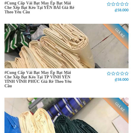
#Cung Cấp Vải Bạt May Ép Bạt Mái
Che Xếp Bạt Kéo Tại YÊN BÁI Giá Rẻ
₫ 58.000
Theo Yêu Cầu
GIÁ RẺ
#Cung Cấp Vải Bạt May Ép Bạt Mái
Che Xếp Bạt Kéo Tại TP VĨNH YÊN
₫ 58.000
TỈNH VĨNH PHÚC Giá Rẻ Theo Yêu
Cầu
GIÁ RẺ