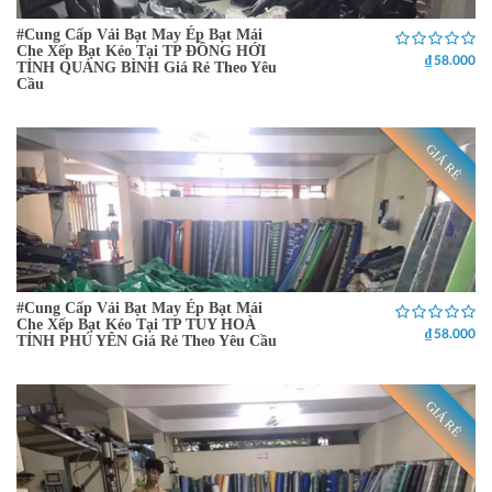
#Cung Cấp Vải Bạt May Ép Bạt Mái
Che Xếp Bạt Kéo Tại TP ĐỒNG HỚI
₫ 58.000
TỈNH QUẢNG BÌNH Giá Rẻ Theo Yêu
Cầu
GIÁ RẺ
#Cung Cấp Vải Bạt May Ép Bạt Mái
Che Xếp Bạt Kéo Tại TP TUY HOÀ
₫ 58.000
TỈNH PHÚ YÊN Giá Rẻ Theo Yêu Cầu
GIÁ RẺ