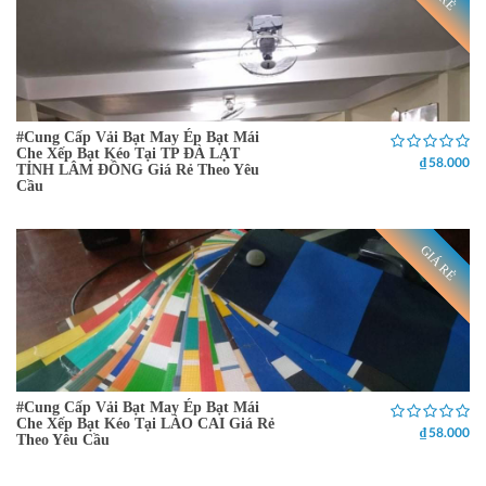
#Cung Cấp Vải Bạt May Ép Bạt Mái
Che Xếp Bạt Kéo Tại TP ĐÀ LẠT
₫ 58.000
TỈNH LÂM ĐỒNG Giá Rẻ Theo Yêu
Cầu
GIÁ RẺ
#Cung Cấp Vải Bạt May Ép Bạt Mái
Che Xếp Bạt Kéo Tại LÀO CAI Giá Rẻ
₫ 58.000
Theo Yêu Cầu