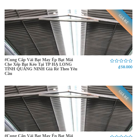
GIÁ RẺ
#Cung Cấp Vải Bạt May Ép Bạt Mái
Che Xếp Bạt Kéo Tại TP HẠ LONG
₫ 58.000
TỈNH QUẢNG NINH Giá Rẻ Theo Yêu
Cầu
GIÁ RẺ
#Cung Cấp Vải Bạt May Ép Bạt Mái