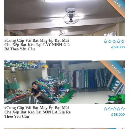
GIÁ RẺ
#Cung Cấp Vải Bạt May Ép Bạt Mái
Che Xếp Bạt Kéo Tại TÂY NINH Giá
₫ 58.000
Rẻ Theo Yêu Cầu
GIÁ RẺ
#Cung Cấp Vải Bạt May Ép Bạt Mái
Che Xếp Bạt Kéo Tại SƠN LA Giá Rẻ
₫ 58.000
Theo Yêu Cầu