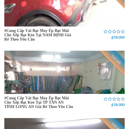
#Cung Cấp Vải Bạt May Ép Bạt Mái
Che Xếp Bạt Kéo Tại NAM ĐỊNH Giá
₫ 58.000
Rẻ Theo Yêu Cầu
GIÁ RẺ
#Cung Cấp Vải Bạt May Ép Bạt Mái
Che Xếp Bạt Kéo Tại TP TÂN AN
₫ 58.000
TỈNH LONG AN Giá Rẻ Theo Yêu Cầu
GIÁ RẺ