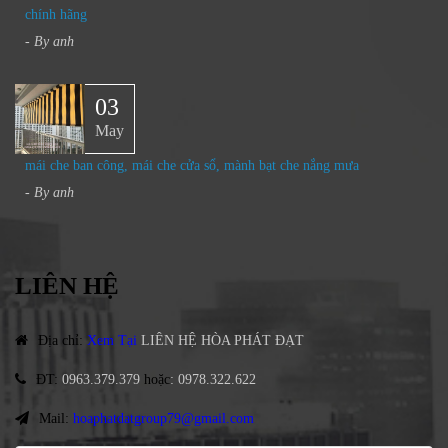
chính hãng
- By
anh
03
May
mái che ban công, mái che cửa sổ, mành bạt che nắng mưa
- By
anh
LIÊN HỆ
Địa chỉ
:
Xem Tại
LIÊN HỆ HÒA PHÁT ĐẠT
ĐT
:
0963.379.379
hoặc
:
0978.322.622
Mail:
hoaphatdatgroup79@gmail.com