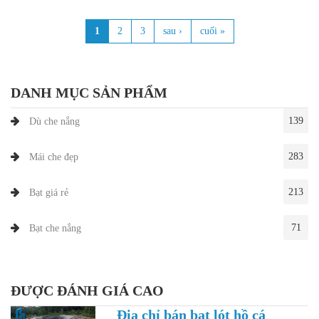
1
2
3
sau ›
cuối »
Trang
DANH MỤC SẢN PHẨM
139
Dù che nắng
283
Mái che đẹp
213
Bạt giá rẻ
71
Bạt che nắng
ĐƯỢC ĐÁNH GIÁ CAO
Địa chỉ bán bạt lót hồ cá