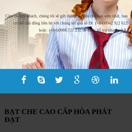
Cảm ơn quý khách, chúng tôi sẽ gửi thông tin đến cho bạn sớm nhất, bạn
có thể chủ động liên hệ với chúng tôi qua số Đt: (+84)0942 922 622
hoặc: (+84)0988.721.232 để được hỗ trợ nhanh nhất.
BẠT CHE CAO CẤP HÒA PHÁT
ĐẠT