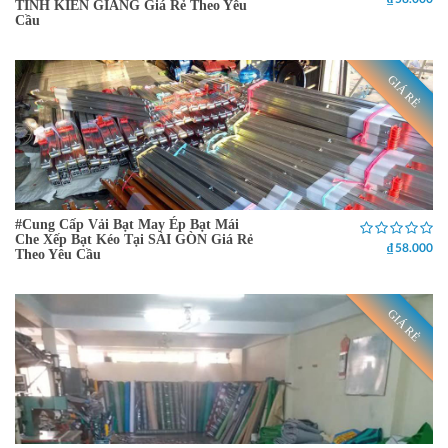
TỈNH KIÊN GIANG Giá Rẻ Theo Yêu
Cầu
GIÁ RẺ
#Cung Cấp Vải Bạt May Ép Bạt Mái
Che Xếp Bạt Kéo Tại SÀI GÒN Giá Rẻ
₫ 58.000
Theo Yêu Cầu
GIÁ RẺ