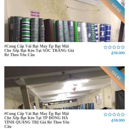
GIÁ RẺ
#Cung Cấp Vải Bạt May Ép Bạt Mái
Che Xếp Bạt Kéo Tại SÓC TRĂNG Giá
₫ 58.000
Rẻ Theo Yêu Cầu
GIÁ RẺ
#Cung Cấp Vải Bạt May Ép Bạt Mái
Che Xếp Bạt Kéo Tại TP ĐÔNG HÀ
₫ 58.000
TỈNH QUẢNG TRỊ Giá Rẻ Theo Yêu
Cầu