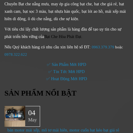
Chuyên Bạt che nắng mưa, may ép gia công bạt che, bạt che giá rẻ, bạt
xanh cam, bạt sọc 3 màu, bạt nhựa hàn quốc, bạt lót ao hồ, mái xếp mái
hiên di động, ô dù che nắng, dù che sự kiện.
Với tiêu chí lấy
chất lượng sản phẩm
là hàng đầu để tạo uy tín cho sự
phát triển bền vững của
Bạt Che Hòa Phát Đạt.
Nếu Quý khách hàng có nhu cầu xin liên hệ số ĐT:
0963.379.379
hoặc
0
978.322.622
✅ Sản Phẩm Mới HPD
✅ Tin Tức Mới HPD
✅ Hoạt Động Mới HPD
SẢN PHẨM NỔI BẬT
04
May
bán motor mái xếp, mô tơ mái hiên, motor cuốn bạt kéo bạt giá rẻ