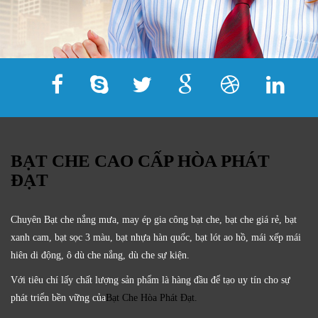
BẠT CHE CAO CẤP HÒA PHÁT
ĐẠT
Chuyên Bạt che nắng mưa, may ép gia công bạt che, bạt che giá rẻ, bạt
xanh cam, bạt sọc 3 màu, bạt nhựa hàn quốc, bạt lót ao hồ, mái xếp mái
hiên di động, ô dù che nắng, dù che sự kiện.
Với tiêu chí lấy
chất lượng sản phẩm
là hàng đầu để tạo uy tín cho sự
phát triển bền vững của
Bạt Che Hòa Phát Đạt.