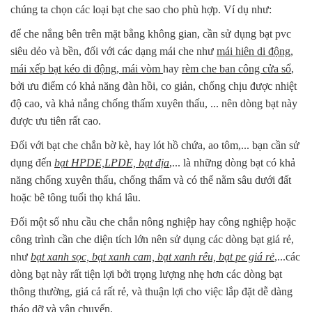
chúng ta chọn các loại bạt che sao cho phù hợp. Ví dụ như:
để che nắng bên trên mặt bằng không gian, cần sử dụng bạt pvc
siêu dẻo và bền, đối với các dạng mái che như
mái hiên di động,
mái xếp bạt kéo di động, mái vòm
hay
rèm che ban công cửa sổ
,
bởi ưu điểm có khả năng đàn hồi, co giản, chống chịu được nhiệt
độ cao, và khả nắng chống thấm xuyên thấu, ... nên dòng bạt này
được ưu tiên rất cao.
Đối với bạt che chắn bờ kè, hay lót hồ chứa, ao tôm,... bạn cần sử
dụng đến
bạt HPDE,LPDE, bạt địa
,... là những dòng bạt có khả
năng chống xuyên thấu, chống thấm và có thể nằm sâu dưới đất
hoặc bê tông tuổi thọ khá lâu.
Đối một số nhu cầu che chắn nông nghiệp hay công nghiệp hoặc
công trình cần che diện tích lớn nên sử dụng các dòng bạt giá rẻ,
như
bạt xanh sọc, bạt xanh cam, bạt xanh rêu, bạt pe giá rẻ
,...các
dòng bạt này rất tiện lợi bởi trọng lượng nhẹ hơn các dòng bạt
thông thường, giá cả rất rẻ, và thuận lợi cho việc lắp đặt dễ dàng
tháo dỡ và vận chuyển.