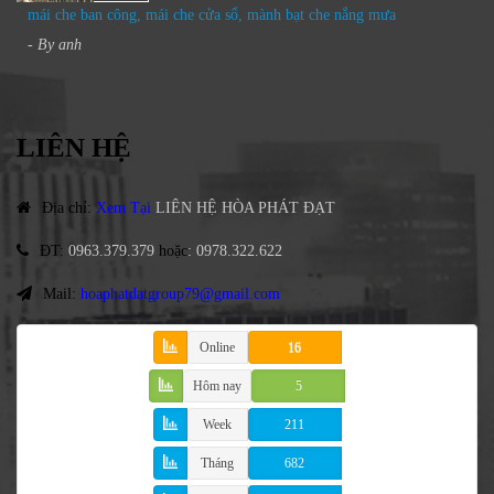
mái che ban công, mái che cửa sổ, mành bạt che nắng mưa
- By
anh
LIÊN HỆ
Địa chỉ
:
Xem Tại
LIÊN HỆ HÒA PHÁT ĐẠT
ĐT
:
0963.379.379
hoặc
:
0978.322.622
Mail:
hoaphatdatgroup79@gmail.com
Online
16
Hôm nay
5
Week
211
Tháng
682