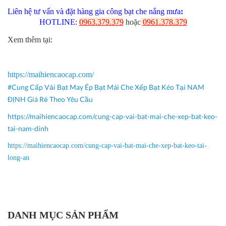
Liên hệ tư vấn và đặt hàng gia công bạt che nắng mưa
:
HOTLINE:
0963.379.379
hoặc
0961.378.379
Xem thêm tại
:
https://maihiencaocap.com/
#Cung Cấp Vải Bạt May Ép Bạt Mái Che Xếp Bạt Kéo Tại NAM
ĐỊNH Giá Rẻ Theo Yêu Cầu
https://maihiencaocap.com/cung-cap-vai-bat-mai-che-xep-bat-keo-
tai-nam-dinh
https://maihiencaocap.com/cung-cap-vai-bat-mai-che-xep-bat-keo-tai-
long-an
DANH MỤC SẢN PHẨM