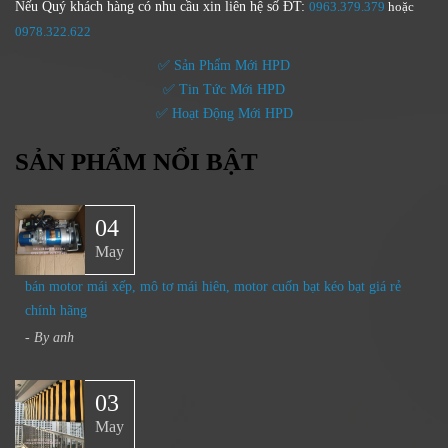
Nếu Quý khách hàng có nhu cầu xin liên hệ số ĐT:
0963.379.379
hoặc
0
978.322.622
✅ Sản Phẩm Mới HPD
✅ Tin Tức Mới HPD
✅ Hoạt Động Mới HPD
SẢN PHẨM NỔI BẬT
04
May
bán motor mái xếp, mô tơ mái hiên, motor cuốn bạt kéo bạt giá rẻ
chính hãng
- By
anh
03
May