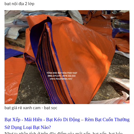
bạt nội địa 2 lớp
bạt giá rẻ xanh cam - bạt sọc
Bạt Xếp - Mái Hiên - Bạt Kéo Di Động – Rèm Bạt Cuốn Thường
Sử Dụng Loại Bạt Nào?
Như ta phân tích ở trên đặc điểm của mái xếp, bạt xếp, bạt kéo,