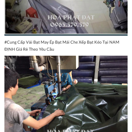
#Cung Cấp Vải Bạt May Ép Bạt Mái Che Xếp Bạt Kéo Tại NAM
ĐỊNH Giá Rẻ Theo Yêu Cầu