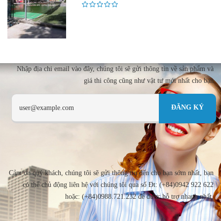
Nhập địa chi email vào đây, chúng tôi sẽ gửi thông tin về sản phẩm và
giá thi công cũng như vật tư mới nhất cho bạn
Cảm ơn quý khách, chúng tôi sẽ gửi thông tin đến cho bạn sớm nhất, bạn
có thể chủ động liên hệ với chúng tôi qua số Đt: (+84)0942 922 622
hoặc: (+84)0988.721.232 để được hỗ trợ nhanh nhất.