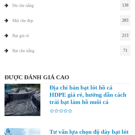
139
Dù che nắng
283
Mái che đẹp
213
Bạt giá rẻ
71
Bạt che nắng
ĐƯỢC ĐÁNH GIÁ CAO
Địa chỉ bán bạt lót hồ cá
HDPE giá rẻ, hướng dẫn cách
trải bạt làm hồ nuôi cá
Tư vấn lựa chọn độ dày bạt lót