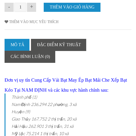
-
+
THÊM VÀO MỤC YÊU THÍCH
MÔ TẢ
ĐẶC ĐIỂM KỸ THUẬT
CÁC BÌNH LUẬN (0)
Đơn vị uy tín Cung Cấp Vải Bạt May Ép Bạt Mái Che Xếp Bạt
Kéo Tại NAM ĐỊNH và các khu vực hành chính sau:
Thành phố (1)
Nam Định
236.294
22 phường, 3 xã
Huyện (9)
Giao Thủy
167.752
2 thị trấn, 20 xã
Hải Hậu
262.901
3 thị trấn, 31 xã
Mỹ Lộc
75.214
1 thị trấn, 10 xã