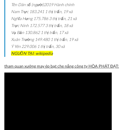
Tên
Dân số (người)2019
Hành chính
Nam Trực
183.241
1 thị trấn, 19 xã
Nghĩa Hưng
175.786
3 thị trấn, 21 xã
Trực Ninh
172.577
3 thị trấn, 18 xã
Vụ Bản
130.862
1 thị trấn, 17 xã
Xuân Trường
149.480
1 thị trấn, 19 xã
Ý Yên
229.006
1 thị trấn, 30 xã
NGUỒN TẠI: wikipedia
tham quan xưởng may ép bạt che nắng công ty HÒA PHÁT ĐẠT: