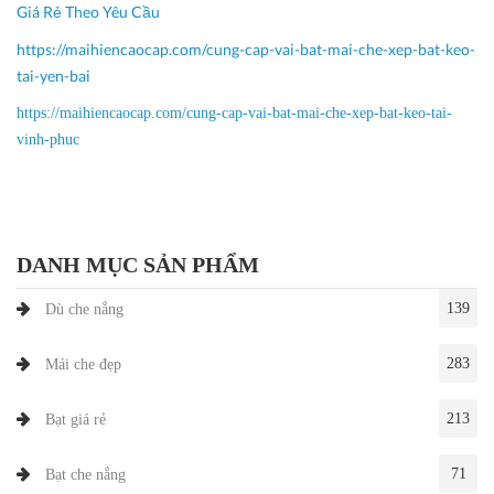
Giá Rẻ Theo Yêu Cầu
https://maihiencaocap.com/cung-cap-vai-bat-mai-che-xep-bat-keo-
tai-yen-bai
https://maihiencaocap.com/cung-cap-vai-bat-mai-che-xep-bat-keo-tai-
vinh-phuc
DANH MỤC SẢN PHẨM
139
Dù che nắng
283
Mái che đẹp
213
Bạt giá rẻ
71
Bạt che nắng