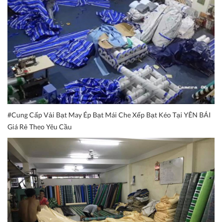
#Cung Cấp Vải Bạt May Ép Bạt Mái Che Xếp Bạt Kéo Tại YÊN BÁI
Giá Rẻ Theo Yêu Cầu