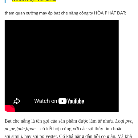
tham quan xưởng may ép bạt che nắng công ty HÒA PHÁT ĐẠT:
Bạt che nắng
là tên gọi của sản phẩm được làm từ nhựa
. Loại pvc,
pc,pe,lpde,hpde...
có kết hợp cùng với các sợi thủy tinh hoặc
sợi
simili
, hay sợi
polyester.
Có khả năng đàn hồi co giản. Và khả