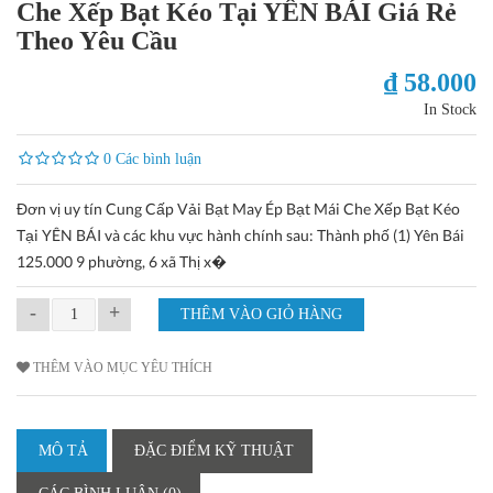
Che Xếp Bạt Kéo Tại YÊN BÁI Giá Rẻ
Theo Yêu Cầu
₫ 58.000
In Stock
0 Các bình luận
Đơn vị uy tín Cung Cấp Vải Bạt May Ép Bạt Mái Che Xếp Bạt Kéo
Tại YÊN BÁI và các khu vực hành chính sau: Thành phố (1) Yên Bái
125.000 9 phường, 6 xã Thị x�
-
+
THÊM VÀO MỤC YÊU THÍCH
MÔ TẢ
ĐẶC ĐIỂM KỸ THUẬT