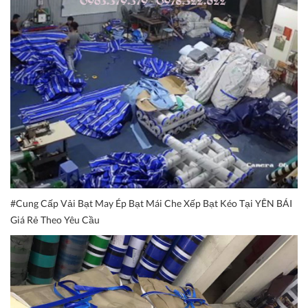
#Cung Cấp Vải Bạt May Ép Bạt Mái Che Xếp Bạt Kéo Tại YÊN BÁI
Giá Rẻ Theo Yêu Cầu