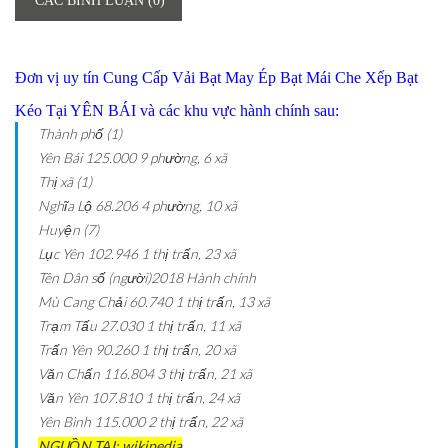
CÁC BÌNH LUẬN (0)
Đơn vị uy tín Cung Cấp Vải Bạt May Ép Bạt Mái Che Xếp Bạt
Kéo Tại YÊN BÁI và các khu vực hành chính sau:
Thành phố (1)
Yên Bái
125.000
9 phường, 6 xã
Thị xã (1)
Nghĩa Lộ
68.206
4 phường, 10 xã
Huyện (7)
Lục Yên
102.946
1 thị trấn, 23 xã
Tên
Dân số (người)2018
Hành chính
Mù Cang Chải
60.740
1 thị trấn, 13 xã
Trạm Tấu
27.030
1 thị trấn, 11 xã
Trấn Yên
90.260
1 thị trấn, 20 xã
Văn Chấn
116.804
3 thị trấn, 21 xã
Văn Yên
107.810
1 thị trấn, 24 xã
Yên Bình
115.000
2 thị trấn, 22 xã
NGUỒN TẠI: wikipedia