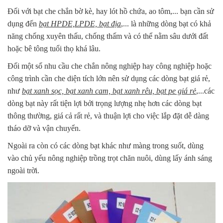
Đối với bạt che chắn bờ kè, hay lót hồ chứa, ao tôm,... bạn cần sử
dụng đến
bạt HPDE,LPDE, bạt địa
,... là những dòng bạt có khả
năng chống xuyên thấu, chống thấm và có thể nằm sâu dưới đất
hoặc bê tông tuổi thọ khá lâu.
Đối một số nhu cầu che chắn nông nghiệp hay công nghiệp hoặc
công trình cần che diện tích lớn nên sử dụng các dòng bạt giá rẻ,
như
bạt xanh sọc, bạt xanh cam, bạt xanh rêu, bạt pe giá rẻ
,...các
dòng bạt này rất tiện lợi bởi trọng lượng nhẹ hơn các dòng bạt
thông thường, giá cả rất rẻ, và thuận lợi cho việc lắp đặt dễ dàng
tháo dỡ và vận chuyển.
Ngoài ra còn có các dòng bạt khác như màng trong suốt, dùng
vào chủ yếu nông nghiệp trồng trọt chăn nuôi, dùng lấy ánh sáng
ngoài trời.