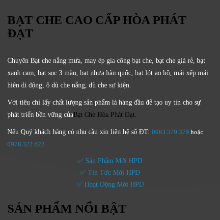
BẠT CHE CAO CẤP HÒA PHÁT
ĐẠT
Chuyên Bạt che nắng mưa, may ép gia công bạt che, bạt che giá rẻ, bạt
xanh cam, bạt sọc 3 màu, bạt nhựa hàn quốc, bạt lót ao hồ, mái xếp mái
hiên di động, ô dù che nắng, dù che sự kiện.
Với tiêu chí lấy
chất lượng sản phẩm
là hàng đầu để tạo uy tín cho sự
phát triển bền vững của
Bạt Che Hòa Phát Đạt.
Nếu Quý khách hàng có nhu cầu xin liên hệ số ĐT:
0963.379.379
hoặc
0
978.322.622
✅ Sản Phẩm Mới HPD
✅ Tin Tức Mới HPD
✅ Hoạt Động Mới HPD
SẢN PHẨM NỔI BẬT