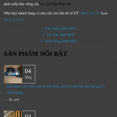
phát triển bền vững của
Bạt Che Hòa Phát Đạt.
Nếu Quý khách hàng có nhu cầu xin liên hệ số ĐT:
0963.379.379
hoặc
0
978.322.622
✅ Sản Phẩm Mới HPD
✅ Tin Tức Mới HPD
✅ Hoạt Động Mới HPD
SẢN PHẨM NỔI BẬT
04
May
bán motor mái xếp, mô tơ mái hiên, motor cuốn bạt kéo bạt giá rẻ
chính hãng
- By
anh
03