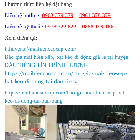
Phương thức liên hệ đặt hàng
Liên hệ hotline:
0963.379.379
–
0961.378.379
Liên hệ kỹ thuật:
0978.322.622
–
0888.199.166
Xem thêm tại:
hthuyệns://maihiencaocap.com/
Báo giá mái hiên xếp, bạt kéo di động giá rẻ tại huyện
DẦU TIẾNG TỈNH BÌNH DƯƠNG
https://maihiencaocap.com/bao-gia-mai-hien-xep-
bat-keo-di-dong-tai-dau-tieng​
https://maihiencaocap.com/bao-gia-mai-hien-xep-bat-
keo-di-dong-tai-bau-bang