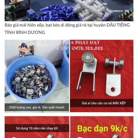
Báo giá mái hiên xếp, bạt kéo di động giá rẻ tại huyện DẦU TIẾNG
TỈNH BÌNH DƯƠNG