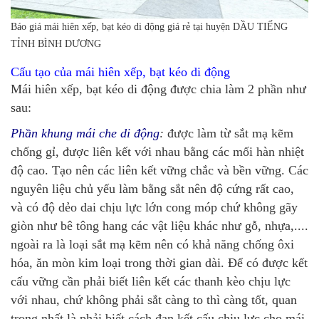
Báo giá mái hiên xếp, bạt kéo di động giá rẻ tại huyện DẦU TIẾNG
TỈNH BÌNH DƯƠNG
Cấu tạo của mái hiên xếp, bạt kéo di động
Mái hiên xếp, bạt kéo di động được chia làm 2 phần như
sau:
Phần khung mái che di động
:
được làm từ sắt mạ kẽm
chống gỉ, được liên kết với nhau bằng các mối hàn nhiệt
độ cao. Tạo nên các liên kết vững chắc và bền vững. Các
nguyên liệu chủ yếu làm bằng sắt nên độ cứng rất cao,
và có độ dẻo dai chịu lực lớn cong móp chứ không gãy
giòn như bê tông hang các vật liệu khác như gỗ, nhựa,....
ngoài ra là loại sắt mạ kẽm nên có khả năng chống ôxi
hóa, ăn mòn kim loại trong thời gian dài. Để có được kết
cấu vững cần phải biết liên kết các thanh kèo chịu lực
với nhau, chứ không phải sắt càng to thì càng tốt, quan
trọng nhất là phải biết cách đan kết cấu chịu lực cho mái.