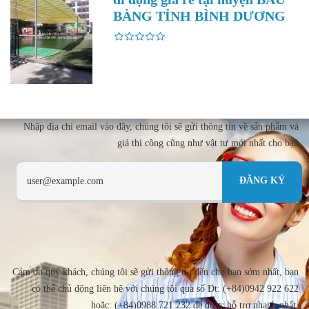
BÀNG TỈNH BÌNH DƯƠNG
Nhập địa chi email vào đây, chúng tôi sẽ gửi thông tin về sản phẩm và
giá thi công cũng như vật tư mới nhất cho bạn
Cảm ơn quý khách, chúng tôi sẽ gửi thông tin đến cho bạn sớm nhất, bạn
có thể chủ động liên hệ với chúng tôi qua số Đt: (+84)0942 922 622
hoặc: (+84)0988.721.232 để được hỗ trợ nhanh nhất.