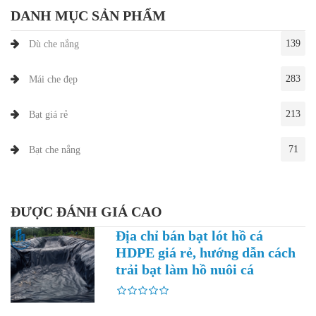
DANH MỤC SẢN PHẨM
139
Dù che nắng
283
Mái che đẹp
213
Bạt giá rẻ
71
Bạt che nắng
ĐƯỢC ĐÁNH GIÁ CAO
Địa chỉ bán bạt lót hồ cá
HDPE giá rẻ, hướng dẫn cách
trải bạt làm hồ nuôi cá