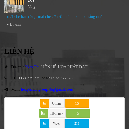
May
mái che ban công, mái che cửa sổ, mành bạt che nắng mưa
- By
anh
LIÊN HỆ
Địa chỉ
:
Xem Tại
LIÊN HỆ HÒA PHÁT ĐẠT
ĐT
:
0963.379.379
hoặc
:
0978.322.622
Mail:
hoaphatdatgroup79@gmail.com
Online
16
Hôm nay
5
Week
211