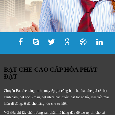
BẠT CHE CAO CẤP HÒA PHÁT
ĐẠT
Chuyên Bạt che nắng mưa, may ép gia công bạt che, bạt che giá rẻ, bạt
xanh cam, bạt sọc 3 màu, bạt nhựa hàn quốc, bạt lót ao hồ, mái xếp mái
hiên di động, ô dù che nắng, dù che sự kiện.
Với tiêu chí lấy
chất lượng sản phẩm
là hàng đầu để tạo uy tín cho sự