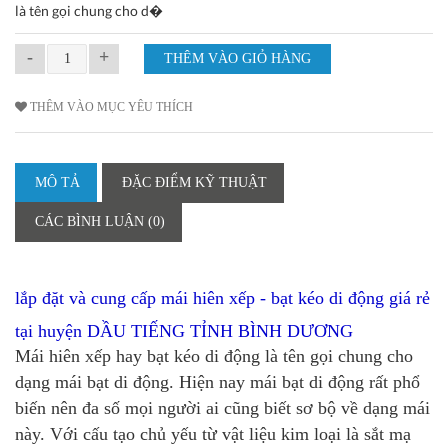
là tên gọi chung cho d�
-
+
THÊM VÀO MỤC YÊU THÍCH
MÔ TẢ
ĐẶC ĐIỂM KỸ THUẬT
CÁC BÌNH LUẬN (0)
lắp đặt và cung cấp mái hiên xếp - bạt kéo di động giá rẻ
tại
huyện DẦU TIẾNG TỈNH BÌNH DƯƠNG
Mái hiên xếp hay bạt kéo di động là tên gọi chung cho
dạng mái bạt di động. Hiện nay mái bạt di động rất phổ
biến nên đa số mọi người ai cũng biết sơ bộ về dạng mái
này. Với cấu tạo chủ yếu từ vật liệu kim loại là sắt mạ