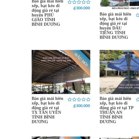
Báo giá mái hiên
xếp, bạt kéo di
₫ 300.000
động giá rẻ tại
Báo giá mái hiên
huyện PHÚ
xếp, bạt kéo di
GIÁO TỈNH
động giá rẻ tại
BÌNH DƯƠNG
huyện DẦU
TIẾNG TỈNH
BÌNH DƯƠNG
MẪU MỚI
Báo giá mái hiên
Báo giá mái hiên
xếp, bạt kéo di
xếp, bạt kéo di
₫ 300.000
động giá rẻ tại
động giá rẻ tại TP
TX TÂN UYÊN
THUẬN AN
TỈNH BÌNH
TỈNH BÌNH
DƯƠNG
DƯƠNG