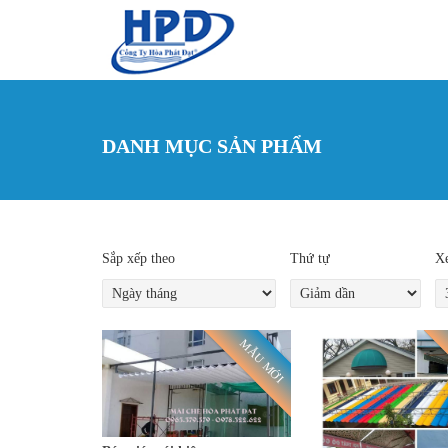
Nhảy đến nội dung
DANH MỤC SẢN PHẨM
Sắp xếp theo
Thứ tự
Xe
MẪU MỚI