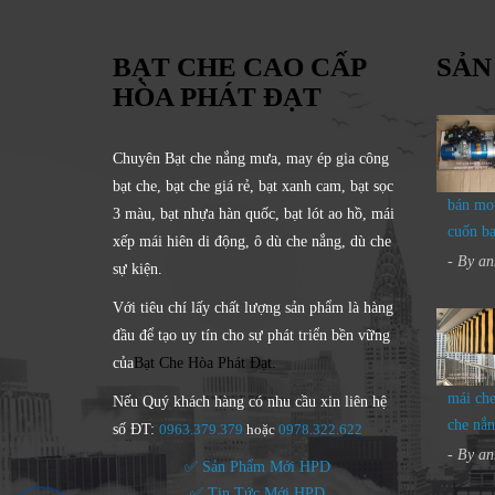
BẠT CHE CAO CẤP
SẢN
HÒA PHÁT ĐẠT
Chuyên Bạt che nắng mưa, may ép gia công
bạt che, bạt che giá rẻ, bạt xanh cam, bạt sọc
bán mot
3 màu, bạt nhựa hàn quốc, bạt lót ao hồ, mái
cuốn bạ
xếp mái hiên di động, ô dù che nắng, dù che
- By
an
sự kiện.
Với tiêu chí lấy
chất lượng sản phẩm
là hàng
đầu để tạo uy tín cho sự phát triển bền vững
của
Bạt Che Hòa Phát Đạt.
mái che
Nếu Quý khách hàng có nhu cầu xin liên hệ
che nắ
số ĐT:
0963.379.379
hoặc
0
978.322.622
- By
an
✅ Sản Phẩm Mới HPD
✅ Tin Tức Mới HPD