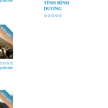
₫ 300.000
TỈNH BÌNH
DƯƠNG
MẪU MỚI
₫ 300.000
MẪU MỚI