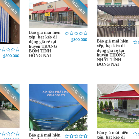
MẪU MỚI
MẪU MỚI
Báo giá mái hiên
xếp, bạt kéo di
₫ 300.000
Báo giá mái hiên
động giá rẻ tại
xếp, bạt kéo di
huyện TRẢNG
động giá rẻ tại
BOM TỈNH
huyện THỐNG
₫ 300.000
ĐỒNG NAI
NHẤT TỈNH
ĐỒNG NAI
MẪU MỚI
MẪU MỚI
Báo giá mái hiên
Báo giá mái hiên
xếp, bạt kéo di