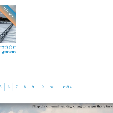
MẪU MỚI
₫ 300.000
5
6
7
8
9
10
sau ›
cuối »
Nhập địa chi email vào đây, chúng tôi sẽ gửi thông tin 