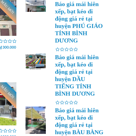
MẪU MỚI
Báo giá mái hiên
xếp, bạt kéo di
động giá rẻ tại
huyện PHÚ GIÁO
TỈNH BÌNH
DƯƠNG
₫ 300.000
Báo giá mái hiên
xếp, bạt kéo di
động giá rẻ tại
huyện DẦU
TIẾNG TỈNH
MẪU MỚI
BÌNH DƯƠNG
Báo giá mái hiên
xếp, bạt kéo di
động giá rẻ tại
huyện BÀU BÀNG