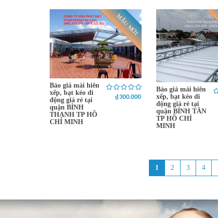
MẪU MỚI
Báo giá mái hiên
Báo giá mái hiên
xếp, bạt kéo di
₫ 300.000
xếp, bạt kéo di
động giá rẻ tại
động giá rẻ tại
quận BÌNH
quận BÌNH TÂN
THẠNH TP HỒ
TP HỒ CHÍ
CHÍ MINH
MINH
1
2
3
4
Trang