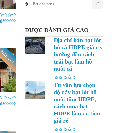
71
Bạt che nắng
₫ 300.000
ĐƯỢC ĐÁNH GIÁ CAO
Địa chỉ bán bạt lót
hồ cá HDPE giá rẻ,
MẪU MỚI
hướng dẫn cách
trải bạt làm hồ
nuôi cá
Tư vấn lựa chọn
độ dày bạt lót hồ
nuôi tôm HDPE,
₫ 300.000
cách mua bạt
HDPE làm ao tôm
giá rẻ