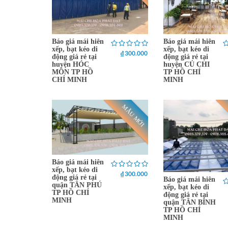
Báo giá mái hiên
Báo giá mái hiên
xếp, bạt kéo di
xếp, bạt kéo di
₫ 300.000
động giá rẻ tại
động giá rẻ tại
huyện HÓC
huyện CỦ CHI
MÔN TP HỒ
TP HỒ CHÍ
CHÍ MINH
MINH
MẪU MỚI
Báo giá mái hiên
xếp, bạt kéo di
₫ 300.000
động giá rẻ tại
Báo giá mái hiên
quận TÂN PHÚ
xếp, bạt kéo di
TP HỒ CHÍ
động giá rẻ tại
MINH
quận TÂN BÌNH
TP HỒ CHÍ
MINH