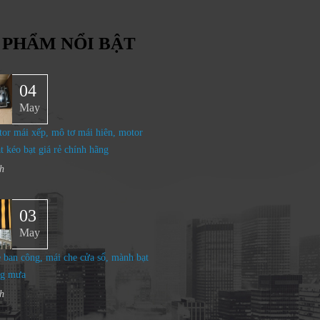
 PHẨM NỔI BẬT
04
May
or mái xếp, mô tơ mái hiên, motor
t kéo bạt giá rẻ chính hãng
h
03
May
 ban công, mái che cửa sổ, mành bạt
ng mưa
h