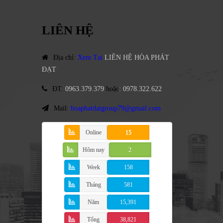
LIÊN HỆ
Địa chỉ
:
Xem Tại
LIÊN HỆ HÒA PHÁT
ĐẠT
ĐT
:
0963.379.379
hoặc
:
0978.322.622
Mail:
hoaphatdatgroup79@gmail.com
Online
15
Hôm nay
2
Week
158
Tháng
581
Năm
15,391
Tổng
38,821