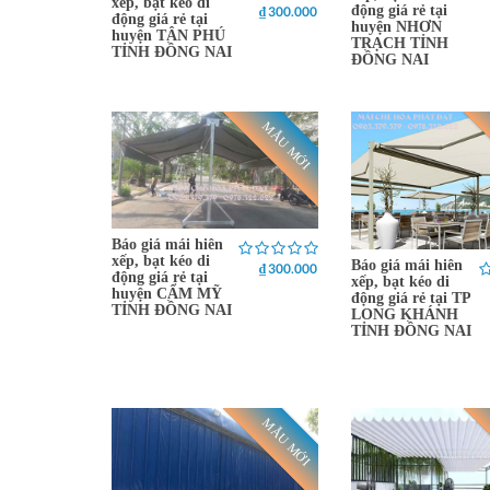
xếp, bạt kéo di
động giá rẻ tại
₫ 300.000
động giá rẻ tại
huyện NHƠN
huyện TÂN PHÚ
TRẠCH TỈNH
TỈNH ĐỒNG NAI
ĐỒNG NAI
MẪU MỚI
Báo giá mái hiên
xếp, bạt kéo di
Báo giá mái hiên
₫ 300.000
động giá rẻ tại
xếp, bạt kéo di
huyện CẨM MỸ
động giá rẻ tại TP
TỈNH ĐỒNG NAI
LONG KHÁNH
TỈNH ĐỒNG NAI
MẪU MỚI