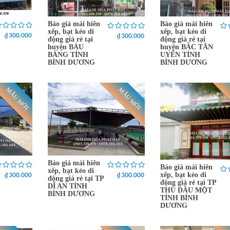
Báo giá mái hiên
Báo giá mái hiên
xếp, bạt kéo di
xếp, bạt kéo di
₫ 300.000
₫ 300.000
động giá rẻ tại
động giá rẻ tại
huyện BÀU
huyện BẮC TÂN
BÀNG TỈNH
UYÊN TỈNH
BÌNH DƯƠNG
BÌNH DƯƠNG
MẪU MỚI
MẪU MỚI
Báo giá mái hiên
Báo giá mái hiên
xếp, bạt kéo di
₫ 300.000
₫ 300.000
xếp, bạt kéo di
động giá rẻ tại TP
động giá rẻ tại TP
DĨ AN TỈNH
THỦ DẦU MỘT
BÌNH DƯƠNG
TỈNH BÌNH
DƯƠNG