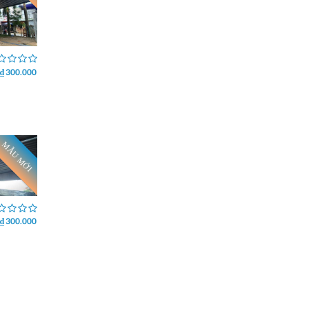
₫ 300.000
MẪU MỚI
₫ 300.000