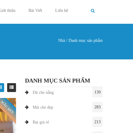
Giới thiệu
Bài Viết
Liên hệ
Nhà
/
Danh mục sản phẩm
g ở đây
DANH MỤC SẢN PHẨM
139
Dù che nắng
MẪU MỚI
283
Mái che đẹp
213
Bạt giá rẻ