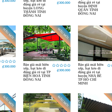
₫ 300.000
xếp, bạt kéo di
động giá rẻ tại
₫ 300.000
động giá rẻ tại
huyện ĐỊNH
huyện LONG
QUÁN TỈNH
THÀNH TỈNH
ĐỒNG NAI
ĐỒNG NAI
MẪU MỚI
MẪU MỚI
Báo giá mái hiên
Báo giá mái hiên
₫ 300.000
xếp, bạt kéo di
xếp, bạt kéo di
₫ 300.000
động giá rẻ tại TP
động giá rẻ tại
BIÊN HOÀ TỈNH
huyện NHÀ BÈ
ĐỒNG NAI
TP HỒ CHÍ
MINH
MẪU MỚI
MẪU MỚI