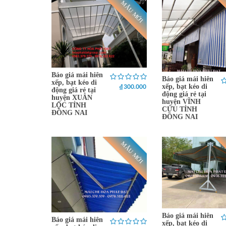
MẪU MỚI
Báo giá mái hiên
Báo giá mái hiên
xếp, bạt kéo di
₫ 300.000
xếp, bạt kéo di
động giá rẻ tại
động giá rẻ tại
huyện XUÂN
huyện VĨNH
LỘC TỈNH
CỬU TỈNH
ĐỒNG NAI
ĐỒNG NAI
MẪU MỚI
Báo giá mái hiên
Báo giá mái hiên
xếp, bạt kéo di