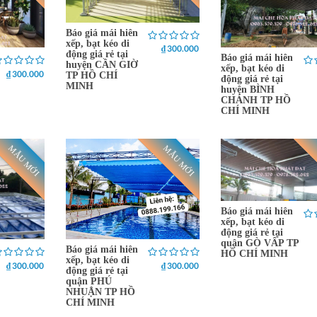
Báo giá mái hiên
xếp, bạt kéo di
₫ 300.000
động giá rẻ tại
Báo giá mái hiên
huyện CẦN GIỜ
xếp, bạt kéo di
₫ 300.000
TP HỒ CHÍ
động giá rẻ tại
MINH
huyện BÌNH
CHÁNH TP HỒ
CHÍ MINH
MẪU MỚI
MẪU MỚI
Báo giá mái hiên
xếp, bạt kéo di
động giá rẻ tại
quận GÒ VẤP TP
Báo giá mái hiên
HỒ CHÍ MINH
xếp, bạt kéo di
₫ 300.000
₫ 300.000
động giá rẻ tại
quận PHÚ
NHUẬN TP HỒ
CHÍ MINH