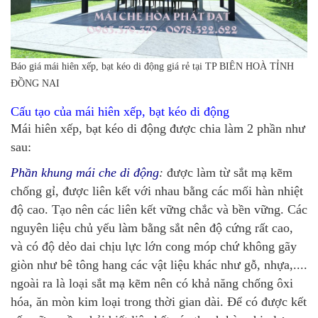
Báo giá mái hiên xếp, bạt kéo di động giá rẻ tại TP BIÊN HOÀ TỈNH
ĐỒNG NAI
Cấu tạo của mái hiên xếp, bạt kéo di động
Mái hiên xếp, bạt kéo di động được chia làm 2 phần như
sau:
Phần khung mái che di động
:
được làm từ sắt mạ kẽm
chống gỉ, được liên kết với nhau bằng các mối hàn nhiệt
độ cao. Tạo nên các liên kết vững chắc và bền vững. Các
nguyên liệu chủ yếu làm bằng sắt nên độ cứng rất cao,
và có độ dẻo dai chịu lực lớn cong móp chứ không gãy
giòn như bê tông hang các vật liệu khác như gỗ, nhựa,....
ngoài ra là loại sắt mạ kẽm nên có khả năng chống ôxi
hóa, ăn mòn kim loại trong thời gian dài. Để có được kết