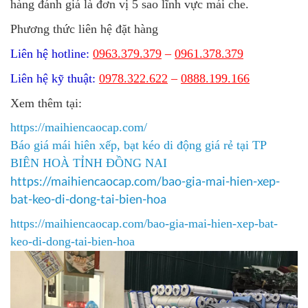
hàng đánh giá là đơn vị 5 sao lĩnh vực mái che.
Phương thức liên hệ đặt hàng
Liên hệ hotline:
0963.379.379
–
0961.378.379
Liên hệ kỹ thuật:
0978.322.622
–
0888.199.166
Xem thêm tại:
https://maihiencaocap.com/
Báo giá mái hiên xếp, bạt kéo di động giá rẻ tại TP
BIÊN HOÀ TỈNH ĐỒNG NAI
https://maihiencaocap.com/bao-gia-mai-hien-xep-
bat-keo-di-dong-tai-bien-hoa​
https://maihiencaocap.com/bao-gia-mai-hien-xep-bat-
keo-di-dong-tai-bien-hoa