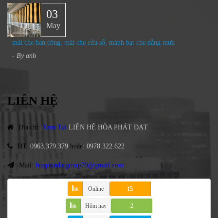
03
May
mái che ban công, mái che cửa sổ, mành bạt che nắng mưa
- By
anh
LIÊN HỆ
Địa chỉ
:
Xem Tại
LIÊN HỆ HÒA PHÁT ĐẠT
ĐT
:
0963.379.379
hoặc
:
0978.322.622
Mail:
hoaphatdatgroup79@gmail.com
Online
15
Hôm nay
2