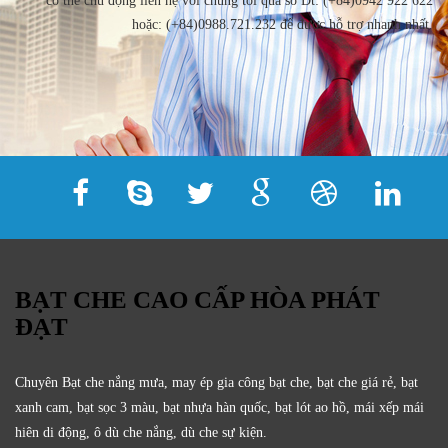
có thể chủ động liên hệ với chúng tôi qua số Đt: (+84)0942 922 622
hoặc: (+84)0988.721.232 để được hỗ trợ nhanh nhất.
BẠT CHE CAO CẤP HÒA PHÁT
ĐẠT
Chuyên Bạt che nắng mưa, may ép gia công bạt che, bạt che giá rẻ, bạt
xanh cam, bạt sọc 3 màu, bạt nhựa hàn quốc, bạt lót ao hồ, mái xếp mái
hiên di động, ô dù che nắng, dù che sự kiện.