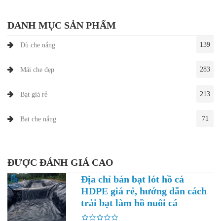
DANH MỤC SẢN PHẨM
139
Dù che nắng
283
Mái che đẹp
213
Bạt giá rẻ
71
Bạt che nắng
ĐƯỢC ĐÁNH GIÁ CAO
Địa chỉ bán bạt lót hồ cá
HDPE giá rẻ, hướng dẫn cách
trải bạt làm hồ nuôi cá