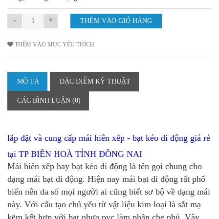
-
+
THÊM VÀO MỤC YÊU THÍCH
MÔ TẢ
ĐẶC ĐIỂM KỸ THUẬT
CÁC BÌNH LUẬN (0)
lắp đặt và cung cấp mái hiên xếp - bạt kéo di động giá rẻ
tại
TP BIÊN HOÀ TỈNH ĐỒNG NAI
Mái hiên xếp hay bạt kéo di động là tên gọi chung cho
dạng mái bạt di động. Hiện nay mái bạt di động rất phổ
biến nên đa số mọi người ai cũng biết sơ bộ về dạng mái
này. Với cấu tạo chủ yếu từ vật liệu kim loại là sắt mạ
kẽm kết hợp với bạt nhựa pvc làm phần che phủ. Vậy