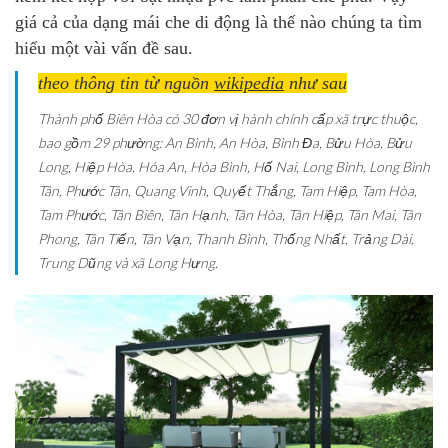
giá cả của dạng mái che di động là thế nào chúng ta tìm
hiểu một vài vấn đề sau.
theo thông tin từ nguồn
wikipedia
như sau
Thành phố Biên Hòa có 30 đơn vị hành chính cấp xã trực thuộc,
bao gồm 29 phường: An Bình, An Hòa, Bình Đa, Bửu Hòa, Bửu
Long, Hiệp Hòa, Hóa An, Hòa Bình, Hố Nai, Long Bình, Long Bình
Tân, Phước Tân, Quang Vinh, Quyết Thắng, Tam Hiệp, Tam Hòa,
Tam Phước, Tân Biên, Tân Hạnh, Tân Hòa, Tân Hiệp, Tân Mai, Tân
Phong, Tân Tiến, Tân Vạn, Thanh Bình, Thống Nhất, Trảng Dài,
Trung Dũng và xã Long Hưng.