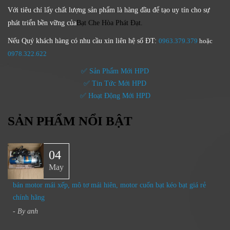
Với tiêu chí lấy
chất lượng sản phẩm
là hàng đầu để tạo uy tín cho sự
phát triển bền vững của
Bạt Che Hòa Phát Đạt.
Nếu Quý khách hàng có nhu cầu xin liên hệ số ĐT:
0963.379.379
hoặc
0
978.322.622
✅ Sản Phẩm Mới HPD
✅ Tin Tức Mới HPD
✅ Hoạt Động Mới HPD
SẢN PHẨM NỔI BẬT
04
May
bán motor mái xếp, mô tơ mái hiên, motor cuốn bạt kéo bạt giá rẻ
chính hãng
- By
anh