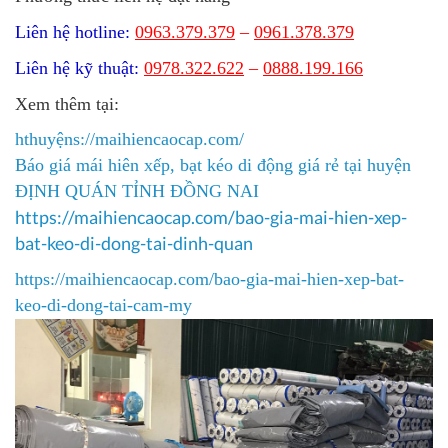
Liên hệ hotline:
0963.379.379
–
0961.378.379
Liên hệ kỹ thuật:
0978.322.622
–
0888.199.166
Xem thêm tại:
hthuyệns://maihiencaocap.com/
Báo giá mái hiên xếp, bạt kéo di động giá rẻ tại huyện
ĐỊNH QUÁN TỈNH ĐỒNG NAI
https://maihiencaocap.com/bao-gia-mai-hien-xep-
bat-keo-di-dong-tai-dinh-quan​
https://maihiencaocap.com/bao-gia-mai-hien-xep-bat-
keo-di-dong-tai-cam-my​