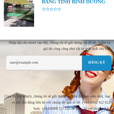
BÀNG TỈNH BÌNH DƯƠNG
Nhập địa chi email vào đây, chúng tôi sẽ gửi thông tin về sản phẩm và
giá thi công cũng như vật tư mới nhất cho bạn
Cảm ơn quý khách, chúng tôi sẽ gửi thông tin đến cho bạn sớm nhất, bạn
có thể chủ động liên hệ với chúng tôi qua số Đt: (+84)0942 922 622
hoặc: (+84)0988.721.232 để được hỗ trợ nhanh nhất.