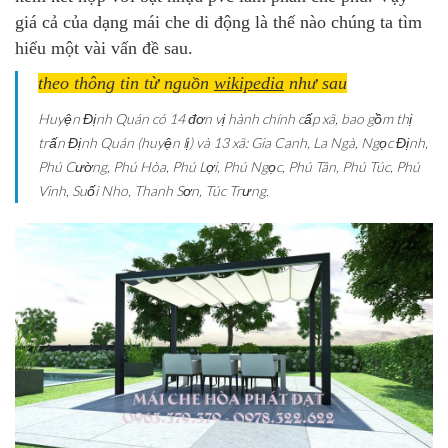
giá cả của dạng mái che di động là thế nào chúng ta tìm
hiểu một vài vấn đề sau.
theo thông tin từ nguồn
wikipedia
như sau
Huyện Định Quán có 14 đơn vị hành chính cấp xã, bao gồm thị
trấn Định Quán (huyện lị) và 13 xã: Gia Canh, La Ngà, Ngọc Định,
Phú Cường, Phú Hòa, Phú Lợi, Phú Ngọc, Phú Tân, Phú Túc, Phú
Vinh, Suối Nho, Thanh Sơn, Túc Trưng.