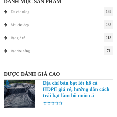
DANH MỤC SẢN PHẨM
139
Dù che nắng
283
Mái che đẹp
213
Bạt giá rẻ
71
Bạt che nắng
ĐƯỢC ĐÁNH GIÁ CAO
Địa chỉ bán bạt lót hồ cá
HDPE giá rẻ, hướng dẫn cách
trải bạt làm hồ nuôi cá