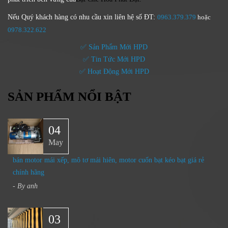
Nếu Quý khách hàng có nhu cầu xin liên hệ số ĐT:
0963.379.379
hoặc
0
978.322.622
✅ Sản Phẩm Mới HPD
✅ Tin Tức Mới HPD
✅ Hoạt Động Mới HPD
SẢN PHẨM NỔI BẬT
04
May
bán motor mái xếp, mô tơ mái hiên, motor cuốn bạt kéo bạt giá rẻ
chính hãng
- By
anh
03