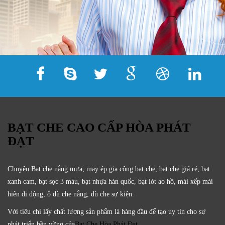
BẠT CHE CAO CẤP HÒA PHÁT
ĐẠT
Chuyên Bạt che nắng mưa, may ép gia công bạt che, bạt che giá rẻ, bạt
xanh cam, bạt sọc 3 màu, bạt nhựa hàn quốc, bạt lót ao hồ, mái xếp mái
hiên di động, ô dù che nắng, dù che sự kiện.
Với tiêu chí lấy
chất lượng sản phẩm
là hàng đầu để tạo uy tín cho sự
phát triển bền vững của
Bạt Che Hòa Phát Đạt.