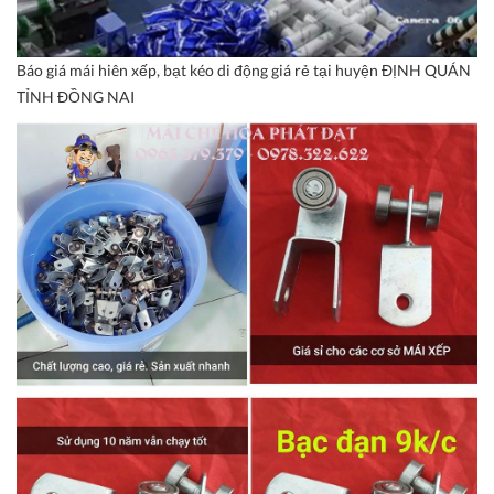
Báo giá mái hiên xếp, bạt kéo di động giá rẻ tại huyện ĐỊNH QUÁN
TỈNH ĐỒNG NAI