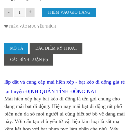
-
+
THÊM VÀO MỤC YÊU THÍCH
MÔ TẢ
ĐẶC ĐIỂM KỸ THUẬT
CÁC BÌNH LUẬN (0)
lắp đặt và cung cấp mái hiên xếp - bạt kéo di động giá rẻ
tại
huyện ĐỊNH QUÁN TỈNH ĐỒNG NAI
Mái hiên xếp hay bạt kéo di động là tên gọi chung cho
dạng mái bạt di động. Hiện nay mái bạt di động rất phổ
biến nên đa số mọi người ai cũng biết sơ bộ về dạng mái
này. Với cấu tạo chủ yếu từ vật liệu kim loại là sắt mạ
kẽm kết hợp với bạt nhựa pvc làm phần che phủ. Vậy