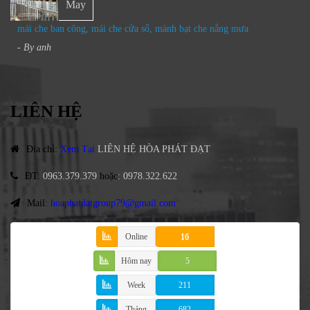
May
mái che ban công, mái che cửa sổ, mành bạt che nắng mưa
- By
anh
LIÊN HỆ
Địa chỉ
:
Xem Tại
LIÊN HỆ HÒA PHÁT ĐẠT
ĐT
:
0963.379.379
hoặc
:
0978.322.622
Mail:
hoaphatdatgroup79@gmail.com
Online
16
Hôm nay
5
Week
211
Tháng
682