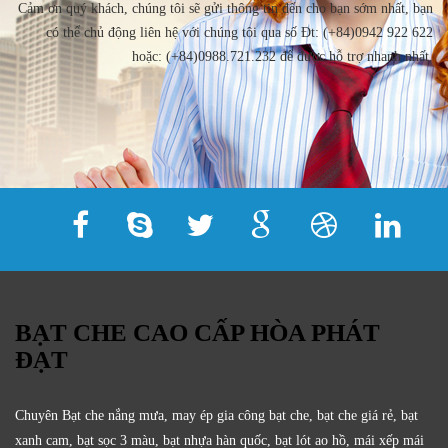
Cảm ơn quý khách, chúng tôi sẽ gửi thông tin đến cho bạn sớm nhất, bạn
có thể chủ động liên hệ với chúng tôi qua số Đt: (+84)0942 922 622
hoặc: (+84)0988.721.232 để được hỗ trợ nhanh nhất.
BẠT CHE CAO CẤP HÒA PHÁT
ĐẠT
Chuyên Bạt che nắng mưa, may ép gia công bạt che, bạt che giá rẻ, bạt
xanh cam, bạt sọc 3 màu, bạt nhựa hàn quốc, bạt lót ao hồ, mái xếp mái