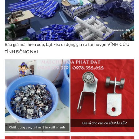
Báo giá mái hiên xếp, bạt kéo di động giá rẻ tại huyện VĨNH CỬU
TỈNH ĐỒNG NAI