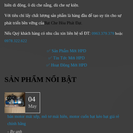
hiên di động, ô dù che nắng, dù che sự kiện.
Với tiêu chí lấy
chất lượng sản phẩm
là hàng đầu để tạo uy tín cho sự
phát triển bền vững của
Bạt Che Hòa Phát Đạt.
Nếu Quý khách hàng có nhu cầu xin liên hệ số ĐT:
0963.379.379
hoặc
0
978.322.622
✅ Sản Phẩm Mới HPD
✅ Tin Tức Mới HPD
✅ Hoạt Động Mới HPD
SẢN PHẨM NỔI BẬT
04
May
bán motor mái xếp, mô tơ mái hiên, motor cuốn bạt kéo bạt giá rẻ
chính hãng
- By
anh