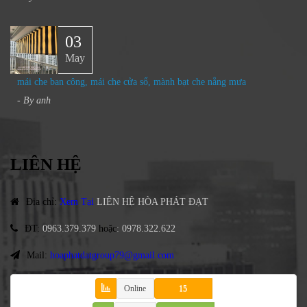
03
May
mái che ban công, mái che cửa sổ, mành bạt che nắng mưa
- By
anh
LIÊN HỆ
Địa chỉ
:
Xem Tại
LIÊN HỆ HÒA PHÁT ĐẠT
ĐT
:
0963.379.379
hoặc
:
0978.322.622
Mail:
hoaphatdatgroup79@gmail.com
Online
15