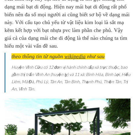
dạng mái bạt di động. Hiện nay mái bạt di động rất phổ
biến nên đa số mọi người ai cũng biết sơ bộ về dạng mái
này. Với cấu tạo chủ yếu từ vật liệu kim loại là sắt mạ
kẽm kết hợp với bạt nhựa pvc làm phần che phủ. Vậy
giá cả của dạng mái che di động là thế nào chúng ta tìm
hiểu một vài vấn đề sau.
theo thông tin từ nguồn
wikipedia
như sau
Huyện Vĩnh Cửu có 12 đơn vị hành chính cấp xã trực thuộc, bao
gồm thị trấn Vĩnh An (huyện lỵ) và 11 xã: Bình Hòa, Bình Lợi, Hiếu
Liêm, Mã Đà, Phú Lý, Tân An, Tân Bình, Thạnh Phú, Thiện Tân, Trị
An, Vĩnh Tân.