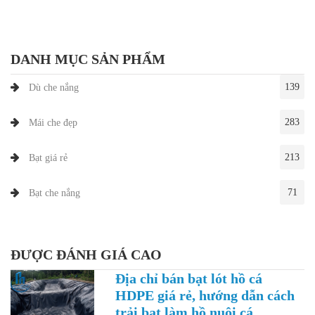
DANH MỤC SẢN PHẨM
139
Dù che nắng
283
Mái che đẹp
213
Bạt giá rẻ
71
Bạt che nắng
ĐƯỢC ĐÁNH GIÁ CAO
Địa chỉ bán bạt lót hồ cá
HDPE giá rẻ, hướng dẫn cách
trải bạt làm hồ nuôi cá