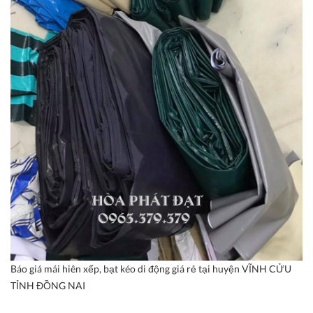
Báo giá mái hiên xếp, bạt kéo di động giá rẻ tại huyện VĨNH CỬU
TỈNH ĐỒNG NAI