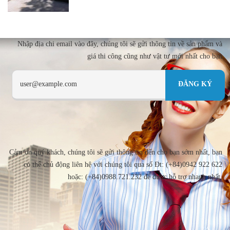
Nhập địa chi email vào đây, chúng tôi sẽ gửi thông tin về sản phẩm và
giá thi công cũng như vật tư mới nhất cho bạn
Cảm ơn quý khách, chúng tôi sẽ gửi thông tin đến cho bạn sớm nhất, bạn
có thể chủ động liên hệ với chúng tôi qua số Đt: (+84)0942 922 622
hoặc: (+84)0988.721.232 để được hỗ trợ nhanh nhất.