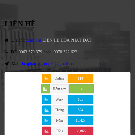
LIÊN HỆ
Địa chỉ
:
Xem Tại
LIÊN HỆ HÒA PHÁT ĐẠT
ĐT
:
0963.379.379
hoặc
:
0978.322.622
Mail:
hoaphatdatgroup79@gmail.com
Online
114
Hôm nay
4
Week
165
Tháng
624
Năm
15,423
Tổng
38,866