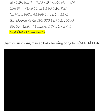
Tên
Diện tích (km²)
Dân số (người)
Hành chính
Lâm Bình
917,6
51.421
1 thị trấn, 9 xã
Na Hang
863,5
41.868
1 thị trấn, 11 xã
Sơn Dương
787,8
182.030
1 thị trấn, 30 xã
Yên Sơn
1.067,7
145.390
1 thị trấn, 27 xã
NGUỒN TẠI: wikipedia
tham quan xưởng may ép bạt che nắng công ty HÒA PHÁT ĐẠT: