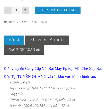
-
+
THÊM VÀO MỤC YÊU THÍCH
MÔ TẢ
ĐẶC ĐIỂM KỸ THUẬT
CÁC BÌNH LUẬN (0)
Đơn vị uy tín Cung Cấp Vải Bạt May Ép Bạt Mái Che Xếp Bạt
Kéo Tại TUYÊN QUANG và các khu vực hành chính sau:
Thành phố (1)
Tuyên Quang
184,4
191.188
10 phường, 5 xã
Huyện (6)
Chiêm Hóa
1.146,2
134.091
1 thị trấn, 23 xã
Hàm Yên
900,6
109.739
1 thị trấn, 17 xã