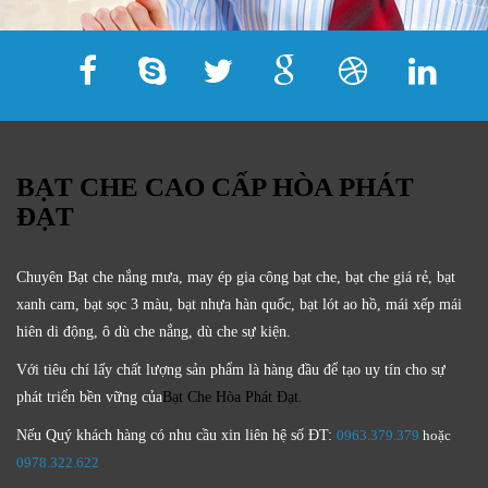
BẠT CHE CAO CẤP HÒA PHÁT
ĐẠT
Chuyên Bạt che nắng mưa, may ép gia công bạt che, bạt che giá rẻ, bạt
xanh cam, bạt sọc 3 màu, bạt nhựa hàn quốc, bạt lót ao hồ, mái xếp mái
hiên di động, ô dù che nắng, dù che sự kiện.
Với tiêu chí lấy
chất lượng sản phẩm
là hàng đầu để tạo uy tín cho sự
phát triển bền vững của
Bạt Che Hòa Phát Đạt.
Nếu Quý khách hàng có nhu cầu xin liên hệ số ĐT:
0963.379.379
hoặc
0
978.322.622