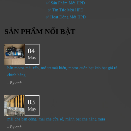
✅ Sản Phẩm Mới HPD
✅ Tin Tức Mới HPD
✅ Hoạt Động Mới HPD
SẢN PHẨM NỔI BẬT
04
May
bán motor mái xếp, mô tơ mái hiên, motor cuốn bạt kéo bạt giá rẻ
chính hãng
- By
anh
03
May
mái che ban công, mái che cửa sổ, mành bạt che nắng mưa
- By
anh