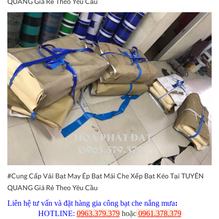
QUANG Giá Rẻ Theo Yêu Cầu
#Cung Cấp Vải Bạt May Ép Bạt Mái Che Xếp Bạt Kéo Tại TUYÊN
QUANG Giá Rẻ Theo Yêu Cầu
Liên hệ tư vấn và đặt hàng gia công bạt che nắng mưa
:
HOTLINE:
0963.379.379
hoặc
0961.378.379