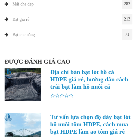
283
Mái che đẹp
213
Bạt giá rẻ
71
Bạt che nắng
ĐƯỢC ĐÁNH GIÁ CAO
Địa chỉ bán bạt lót hồ cá
HDPE giá rẻ, hướng dẫn cách
trải bạt làm hồ nuôi cá
Tư vấn lựa chọn độ dày bạt lót
hồ nuôi tôm HDPE, cách mua
bạt HDPE làm ao tôm giá rẻ