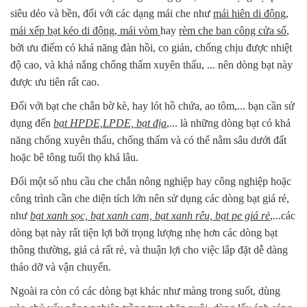
siêu dẻo và bền, đối với các dạng mái che như
mái hiên di động,
mái xếp bạt kéo di động, mái vòm
hay
rèm che ban công cửa sổ
,
bởi ưu điểm có khả năng đàn hồi, co giản, chống chịu được nhiệt
độ cao, và khả nắng chống thấm xuyên thấu, ... nên dòng bạt này
được ưu tiên rất cao.
Đối với bạt che chắn bờ kè, hay lót hồ chứa, ao tôm,... bạn cần sử
dụng đến
bạt HPDE,LPDE, bạt địa
,... là những dòng bạt có khả
năng chống xuyên thấu, chống thấm và có thể nằm sâu dưới đất
hoặc bê tông tuổi thọ khá lâu.
Đối một số nhu cầu che chắn nông nghiệp hay công nghiệp hoặc
công trình cần che diện tích lớn nên sử dụng các dòng bạt giá rẻ,
như
bạt xanh sọc, bạt xanh cam, bạt xanh rêu, bạt pe giá rẻ
,...các
dòng bạt này rất tiện lợi bởi trọng lượng nhẹ hơn các dòng bạt
thông thường, giá cả rất rẻ, và thuận lợi cho việc lắp đặt dễ dàng
tháo dỡ và vận chuyển.
Ngoài ra còn có các dòng bạt khác như màng trong suốt, dùng