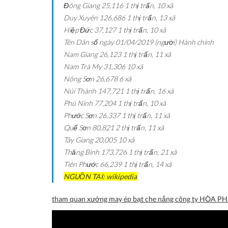
Đông Giang
25,116
1 thị trấn, 10 xã
Duy Xuyên
126,686
1 thị trấn, 13 xã
Hiệp Đức
37,127
1 thị trấn, 10 xã
Tên
Dân số ngày 01/04/2019 (người)
Hành chính
Nam Giang
26,123
1 thị trấn, 11 xã
Nam Trà My
31,306
10 xã
Nông Sơn
26,678
6 xã
Núi Thành
147,721
1 thị trấn, 16 xã
Phú Ninh
77,204
1 thị trấn, 10 xã
Phước Sơn
26,337
1 thị trấn, 11 xã
Quế Sơn
80,821
2 thị trấn, 11 xã
Tây Giang
20,005
10 xã
Thăng Bình
173,726
1 thị trấn, 21 xã
Tiên Phước
66,239
1 thị trấn, 14 xã
NGUỒN TẠI: wikipedia
tham quan xưởng may ép bạt che nắng công ty HÒA P