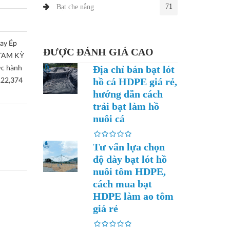
71
Bạt che nắng
May Ép
ĐƯỢC ĐÁNH GIÁ CAO
 TAM KỲ
c hành
Địa chỉ bán bạt lót
122,374
hồ cá HDPE giá rẻ,
hướng dẫn cách
trải bạt làm hồ
nuôi cá
Tư vấn lựa chọn
độ dày bạt lót hồ
nuôi tôm HDPE,
cách mua bạt
HDPE làm ao tôm
giá rẻ