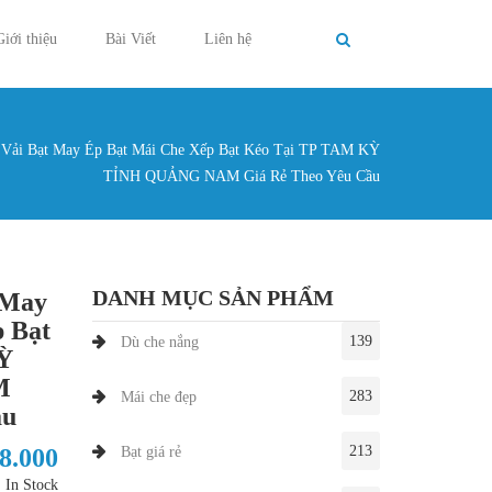
Giới thiệu
Bài Viết
Liên hệ
Vải Bạt May Ép Bạt Mái Che Xếp Bạt Kéo Tại TP TAM KỲ
g ở đây
TỈNH QUẢNG NAM Giá Rẻ Theo Yêu Cầu
DANH MỤC SẢN PHẨM
 May
 Bạt
139
Dù che nắng
Ỳ
M
283
Mái che đẹp
ầu
213
58.000
Bạt giá rẻ
In Stock