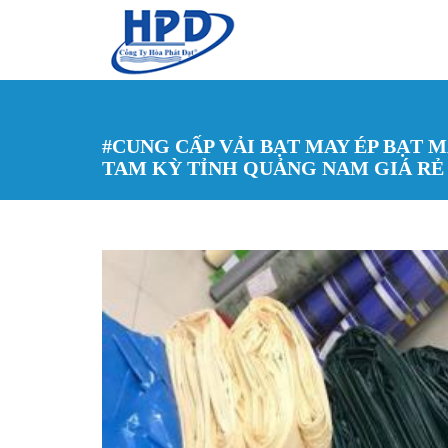
Nhảy đến nội dung
#CUNG CẤP VẢI BẠT MAY ÉP BẠT M
TAM KỲ TỈNH QUẢNG NAM GIÁ RẺ