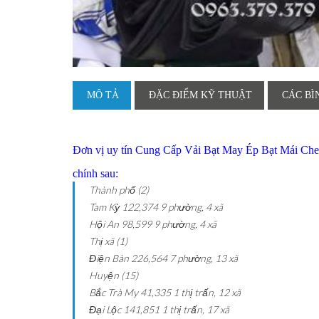
MÔ TẢ
ĐẶC ĐIỂM KỸ THUẬT
CÁC BÌ
Đơn vị uy tín Cung Cấp Vải Bạt May Ép Bạt Mái
chính sau:
Thành phố (2)
Tam Kỳ
122,374
9 phường, 4 xã
Hội An
98,599
9 phường, 4 xã
Thị xã (1)
Điện Bàn
226,564
7 phường, 13 xã
Huyện (15)
Bắc Trà My
41,335
1 thị trấn, 12 xã
Đại Lộc
141,851
1 thị trấn, 17 xã