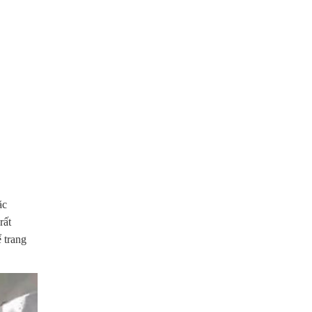
ặc
rất
 trang