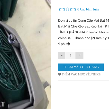
0 Các bình luận
Đơn vị uy tín Cung Cấp Vải Bạt 
Bạt Mái Che Xếp Bạt Kéo Tại TP
TỈNH QUẢNG NAM và các khu vự
chính sau: Thành phố (2) Tam Kỳ 
9 phư�
-
+
THÊM VÀO MỤC YÊU THÍCH