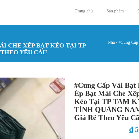
Trang chủ
Sản phẩm
Nhà
/
#Cung Cấp 
ÁI CHE XẾP BẠT KÉO TẠI TP
Bạn đan
 THEO YÊU CẦU
#Cung Cấp Vải Bạt
Ép Bạt Mái Che Xếp
Kéo Tại TP TAM K
TỈNH QUẢNG NA
Giá Rẻ Theo Yêu C
₫ 