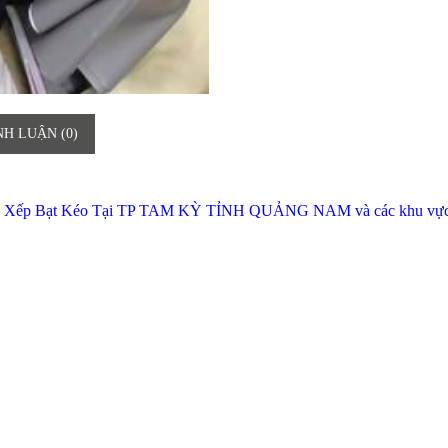
NH LUẬN (0)
 Che Xếp Bạt Kéo Tại TP TAM KỲ TỈNH QUẢNG NAM và các khu vự