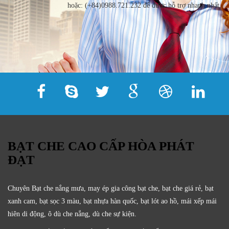
hoặc: (+84)0988.721.232 để được hỗ trợ nhanh nhất.
BẠT CHE CAO CẤP HÒA PHÁT
ĐẠT
Chuyên Bạt che nắng mưa, may ép gia công bạt che, bạt che giá rẻ, bạt
xanh cam, bạt sọc 3 màu, bạt nhựa hàn quốc, bạt lót ao hồ, mái xếp mái
hiên di động, ô dù che nắng, dù che sự kiện.