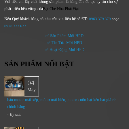
Với tiêu chí lấy
chất lượng sản phẩm
là hàng đầu để tạo uy tín cho sự
phát triển bền vững của
Bạt Che Hòa Phát Đạt.
Nếu Quý khách hàng có nhu cầu xin liên hệ số ĐT:
0963.379.379
hoặc
0
978.322.622
✅ Sản Phẩm Mới HPD
✅ Tin Tức Mới HPD
✅ Hoạt Động Mới HPD
SẢN PHẨM NỔI BẬT
04
May
bán motor mái xếp, mô tơ mái hiên, motor cuốn bạt kéo bạt giá rẻ
chính hãng
- By
anh