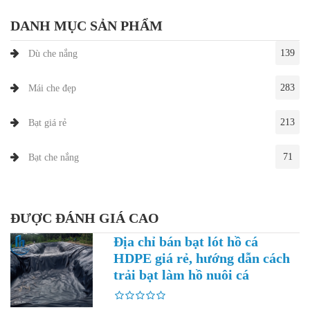
DANH MỤC SẢN PHẨM
139
Dù che nắng
283
Mái che đẹp
213
Bạt giá rẻ
71
Bạt che nắng
ĐƯỢC ĐÁNH GIÁ CAO
Địa chỉ bán bạt lót hồ cá
HDPE giá rẻ, hướng dẫn cách
trải bạt làm hồ nuôi cá