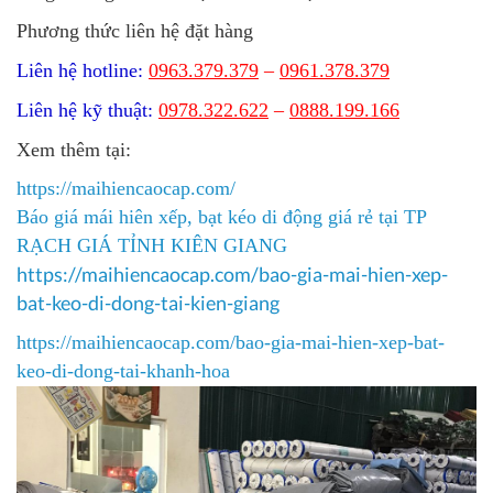
Phương thức liên hệ đặt hàng
Liên hệ hotline:
0963.379.379
–
0961.378.379
Liên hệ kỹ thuật:
0978.322.622
–
0888.199.166
Xem thêm tại:
https://maihiencaocap.com/
Báo giá mái hiên xếp, bạt kéo di động giá rẻ tại TP
RẠCH GIÁ TỈNH KIÊN GIANG
https://maihiencaocap.com/bao-gia-mai-hien-xep-
bat-keo-di-dong-tai-kien-giang​
https://maihiencaocap.com/bao-gia-mai-hien-xep-bat-
keo-di-dong-tai-khanh-hoa​