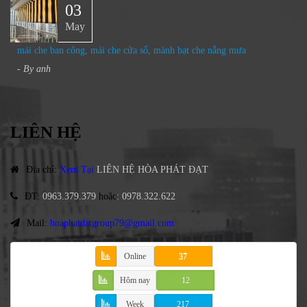
03
May
mái che ban công, mái che cửa sổ, mành bạt che nắng mưa
- By
anh
LIÊN HỆ
Địa chỉ
:
Xem Tại
LIÊN HỆ HÒA PHÁT ĐẠT
ĐT
:
0963.379.379
hoặc
:
0978.322.622
Mail:
hoaphatdatgroup79@gmail.com
Online
37
Hôm nay
12
Week
217