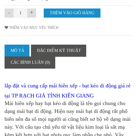
-
+
THÊM VÀO MỤC YÊU THÍCH
MÔ TẢ
ĐẶC ĐIỂM KỸ THUẬT
CÁC BÌNH LUẬN (0)
lắp đặt và cung cấp mái hiên xếp - bạt kéo di động giá rẻ
tại
TP RẠCH GIÁ TỈNH KIÊN GIANG
Mái hiên xếp hay bạt kéo di động là tên gọi chung cho
dạng mái bạt di động. Hiện nay mái bạt di động rất phổ
biến nên đa số mọi người ai cũng biết sơ bộ về dạng mái
này. Với cấu tạo chủ yếu từ vật liệu kim loại là sắt mạ
kẽm kết hợp với bạt nhựa pvc làm phần che phủ. Vậy