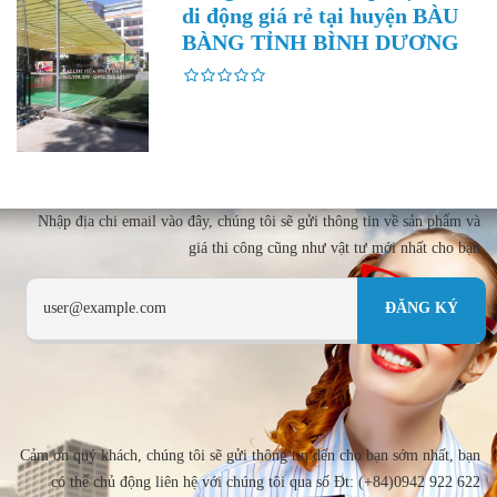
di động giá rẻ tại huyện BÀU
BÀNG TỈNH BÌNH DƯƠNG
Nhập địa chi email vào đây, chúng tôi sẽ gửi thông tin về sản phẩm và
giá thi công cũng như vật tư mới nhất cho bạn
Cảm ơn quý khách, chúng tôi sẽ gửi thông tin đến cho bạn sớm nhất, bạn
có thể chủ động liên hệ với chúng tôi qua số Đt: (+84)0942 922 622