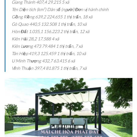
Giang Thành
407,4
29.215
5 xã
Tên
Diện tích (km²)
Dân số (người)
Đơn vị hành chính
Giồng Riềng
639,2
224.655
1 thị trấn, 18 xã
Gò Quao
440,5
132.508
1 thị trấn, 10 xã
Hòn Đất
1.035,1
156.223
2 thị trấn, 12 xã
Kiên Hải
28,2
17.588
4 xã
Kiên Lương
473
79.484
1 thị trấn, 7 xã
Tân Hiệp
419,3
125.459
1 thị trấn, 10 xã
U Minh Thượng
432,7
63.415
6 xã
Vĩnh Thuận
397,4
81.875
1 thị trấn, 7 xã