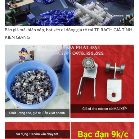
Báo giá mái hiên xếp, bạt kéo di động giá rẻ tại TP RẠCH GIÁ TỈNH
KIÊN GIANG