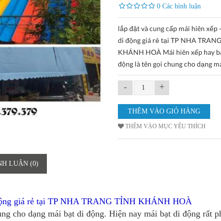
0 Các bình luận
lắp đặt và cung cấp mái hiên xếp 
di động giá rẻ tại TP NHA TRAN
KHÁNH HOÀ Mái hiên xếp hay bạ
động là tên gọi chung cho dạng 
-
+
THÊM VÀO MỤC YÊU THÍCH
NH LUẬN (0)
ộng giá rẻ tại
TP NHA TRANG TỈNH KHÁNH HOÀ
ung cho dạng mái bạt di động. Hiện nay mái bạt di động rất p