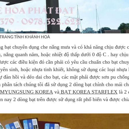
P NHA TRANG TỈNH KHÁNH HOÀ
ng bạt chuyên dụng che nắng mưa và có khả năng chịu được 
u, nắng quanh năm, hoặc nhiệt độ thấp dưới 0 độ C . hay chị
g được các điều kiện đó cần phải có yêu cầu chuẩn cho bạt chu
uyên sinh, hoặc nhựa tinh khiết, không sử dụng các loại nhựa
 sự đàn hồi và dẻo dai cho bạt, các mặt phải được sơn pu chố
à phân tách chúng tôi đã sử dụng 2 dòng bạt chính cho mái ch
MYUNGSUNG KOREA
và
BẠT KOREA STARFLEX
là 2
ện nay 2 dòng bạt trên được sử dụng rất phổ biến và được chi