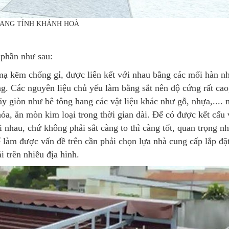
NHA TRANG TỈNH KHÁNH HOÀ
 phần như sau:
ạ kẽm chống gỉ, được liên kết với nhau bằng các mối hàn nh
g. Các nguyên liệu chủ yếu làm bằng sắt nên độ cứng rất cao
 giòn như bê tông hang các vật liệu khác như gỗ, nhựa,.... n
hóa, ăn mòn kim loại trong thời gian dài. Để có được kết cấu
i nhau, chứ không phải sắt càng to thì càng tốt, quan trọng nh
ể làm được vấn đề trên cần phải chọn lựa nhà cung cấp lắp đặ
 trên nhiều địa hình.