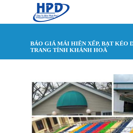
Nhảy đến nội dung
BÁO GIÁ MÁI HIÊN XẾP, BẠT KÉO 
TRANG TỈNH KHÁNH HOÀ