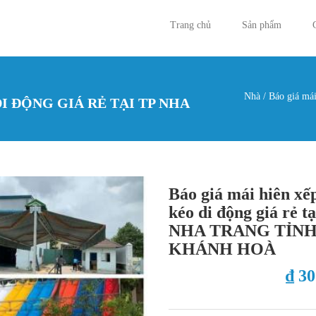
Trang chủ
Sản phẩm
Nhà
/
Báo giá mái
DI ĐỘNG GIÁ RẺ TẠI TP NHA
Bạn đan
Báo giá mái hiên xếp
kéo di động giá rẻ t
NHA TRANG TỈN
KHÁNH HOÀ
₫ 3