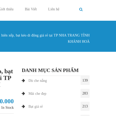
Giới thiệu
Bài Viết
Liên hệ
 hiên xếp, bạt kéo di động giá rẻ tại TP NHA TRANG TỈNH
g ở đây
KHÁNH HOÀ
DANH MỤC SẢN PHẨM
, bạt
ại TP
139
Dù che nắng
H
283
Mái che đẹp
00.000
213
Bạt giá rẻ
In Stock