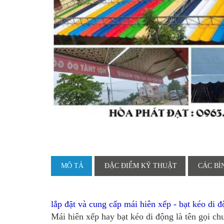
MÔ TẢ
ĐẶC ĐIỂM KỸ THUẬT
CÁC BÌ
lắp đặt và cung cấp mái hiên xếp - bạt kéo di đ
Mái hiên xếp hay bạt kéo di động là tên gọi ch