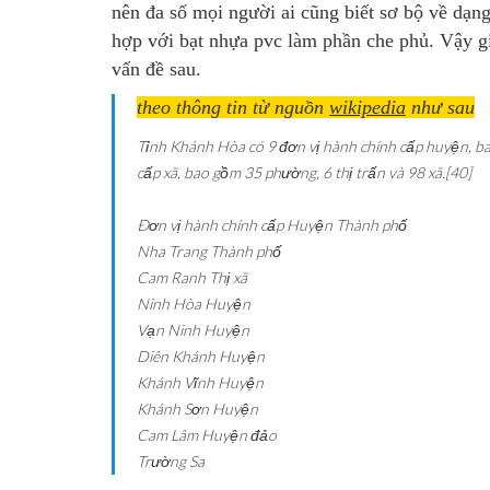
nên đa số mọi người ai cũng biết sơ bộ về dạng
hợp với bạt nhựa pvc làm phần che phủ. Vậy gi
vấn đề sau.
theo thông tin từ nguồn
wikipedia
như sau
Tỉnh Khánh Hòa có 9 đơn vị hành chính cấp huyện, bao
cấp xã, bao gồm 35 phường, 6 thị trấn và 98 xã.[40]
Ðơn vị hành chính cấp Huyện
Thành phố
Nha Trang
Thành phố
Cam Ranh
Thị xã
Ninh Hòa
Huyện
Vạn Ninh
Huyện
Diên Khánh
Huyện
Khánh Vĩnh
Huyện
Khánh Sơn
Huyện
Cam Lâm
Huyện đảo
Trường Sa