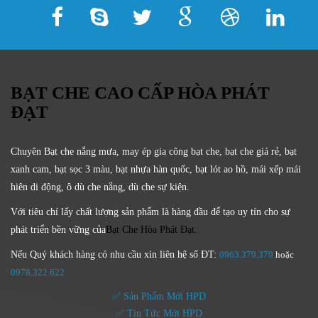
BẠT CHE CAO CẤP HÒA PHÁT
ĐẠT
Chuyên Bạt che nắng mưa, may ép gia công bạt che, bạt che giá rẻ, bạt
xanh cam, bạt sọc 3 màu, bạt nhựa hàn quốc, bạt lót ao hồ, mái xếp mái
hiên di động, ô dù che nắng, dù che sự kiện.
Với tiêu chí lấy
chất lượng sản phẩm
là hàng đầu để tạo uy tín cho sự
phát triển bền vững của
Bạt Che Hòa Phát Đạt.
Nếu Quý khách hàng có nhu cầu xin liên hệ số ĐT:
0963.379.379
hoặc
0
978.322.622
✅ Sản Phẩm Mới HPD
✅ Tin Tức Mới HPD