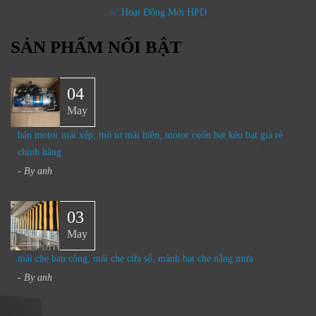
✅ Hoạt Động Mới HPD
SẢN PHẨM NỔI BẬT
04
May
bán motor mái xếp, mô tơ mái hiên, motor cuốn bạt kéo bạt giá rẻ
chính hãng
- By
anh
03
May
mái che ban công, mái che cửa sổ, mành bạt che nắng mưa
- By
anh