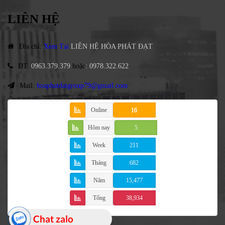
LIÊN HỆ
Địa chỉ
:
Xem Tại
LIÊN HỆ HÒA PHÁT ĐẠT
ĐT
:
0963.379.379
hoặc
:
0978.322.622
Mail:
hoaphatdatgroup79@gmail.com
Online
16
Hôm nay
5
Week
211
Tháng
682
Năm
15,477
Tổng
38,934
Chat zalo