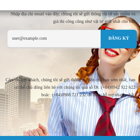
Nhập địa chi email vào đây, chúng tôi sẽ gửi thông tin về sản phẩm và
giá thi công cũng như vật tư mới nhất cho bạn
Cảm ơn quý khách, chúng tôi sẽ gửi thông tin đến cho bạn sớm nhất, bạn
có thể chủ động liên hệ với chúng tôi qua số Đt: (+84)0942 922 622
hoặc: (+84)0988.721.232 để được hỗ trợ nhanh nhất.