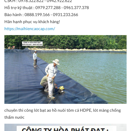
CSKH : 0978.322.622 - 0942.922.622
Hỗ trợ kỹ thuật : 0979.277.288 - 0961.377.378
Bảo hành : 0888.199.166 - 0931.233.266
Hân hạnh phục vụ khách hàng!
https://maihiencaocap.com/
chuyên thi công lót bạt ao hồ nuôi tôm cá HDPE, lót màng chống
thấm nước