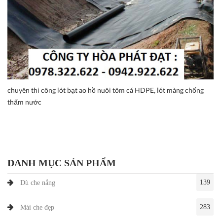
chuyên thi công lót bạt ao hồ nuôi tôm cá HDPE, lót màng chống
thấm nước
DANH MỤC SẢN PHẨM
139
Dù che nắng
283
Mái che đẹp