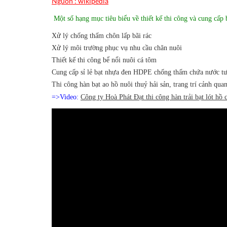
Nguồn : wikipedia
Một số hạng mục tiêu biểu về thiết kế thi công và cung 
Xử lý chống thấm chôn lấp bãi rác
Xử lý môi trường phục vụ nhu cầu chăn nuôi
Thiết kế thi công bể nổi nuôi cá tôm
Cung cấp sỉ lẻ bạt nhựa đen HDPE chống thấm chứa nước tướ
Thi công hàn bạt ao hồ nuôi thuỷ hải sản, trang trí cảnh qua
=>Video:
Công ty Hoà Phát Đạt thi công hàn trải bạt lót 