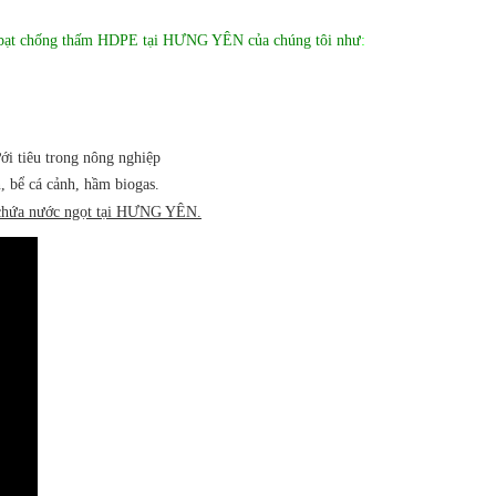
cấp bạt chống thấm HDPE tại HƯNG YÊN của chúng tôi như
:
i tiêu trong nông nghiệp
n, bể cá cảnh, hầm biogas.
hồ chứa nước ngọt tại HƯNG YÊN.