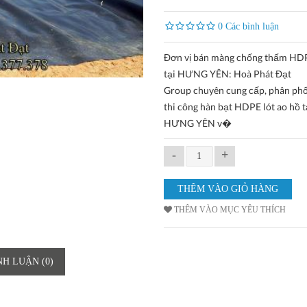
0 Các bình luận
Đơn vị bán màng chống thấm HDP
tại HƯNG YÊN: Hoà Phát Đạt
Group chuyên cung cấp, phân phối 
thi công hàn bạt HDPE lót ao hồ t
HƯNG YÊN v�
-
+
THÊM VÀO MỤC YÊU THÍCH
NH LUẬN (0)