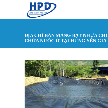
Nhảy đến nội dung
ĐỊA CHỈ BÁN MÀNG BẠT NHỰA C
CHỨA NƯỚC Ở TẠI HƯNG YÊN GIÁ