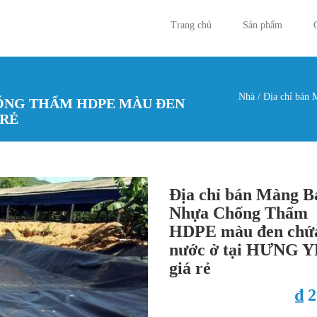
Trang chủ
Sản phẩm
Nhà
/
Địa chỉ bán 
HỐNG THẤM HDPE MÀU ĐEN
Bạn đan
 RẺ
Địa chỉ bán Màng B
Nhựa Chống Thấm
HDPE màu đen chứ
nước ở tại HƯNG 
giá rẻ
₫ 