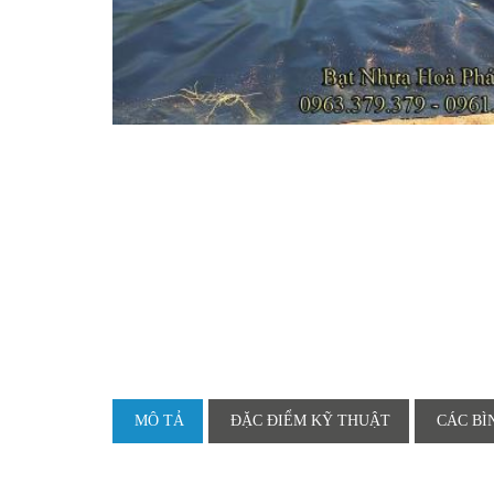
MÔ TẢ
ĐẶC ĐIỂM KỸ THUẬT
CÁC BÌ