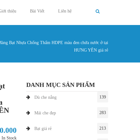
Giới thiệu
Bài Viết
Liên hệ
Màng Bạt Nhựa Chống Thấm HDPE màu đen chứa nước ở tại
g ở đây
HƯNG YÊN giá rẻ
DANH MỤC SẢN PHẨM
ạt
139
Dù che nắng
a
YÊN
283
Mái che đẹp
213
20.000
Bạt giá rẻ
In Stock