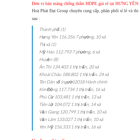
Đơn vị bán màng chống thấm HDPE giá rẻ tại HƯNG YÊN:
Hoà Phát Đạt Group
chuyên cung cấp, phân phối sỉ lẻ và t
sau :
Thành phố (1)
Hưng Yên
116.356
7 phường, 10 xã
Thị xã (1)
Mỹ Hào
112.793
7 phường, 6 xã
Huyện (8)
Ân Thi
134.403
1 thị trấn, 20 xã
Khoái Châu
188.802
1 thị trấn, 24 xã
Tên
Dân số (người)2018
Hành chính
Kim Động
117.734
1 thị trấn, 16 xã
Phù Cừ
103,481
1 thị trấn, 13 xã
Tiên Lữ
104.072
1 thị trấn, 14 xã
Văn Giang
120.799
1 thị trấn, 10 xã
Văn Lâm
133.027
1 thị trấn, 10 xã
Yên Mỹ
156.333
1 thị trấn, 16 xã