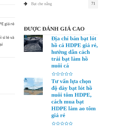
71
Bạt che nắng
E giá rẻ
ĐƯỢC ĐÁNH GIÁ CAO
sỉ lẻ và
Địa chỉ bán bạt lót
ại
hồ cá HDPE giá rẻ,
hướng dẫn cách
trải bạt làm hồ
nuôi cá
Tư vấn lựa chọn
độ dày bạt lót hồ
nuôi tôm HDPE,
cách mua bạt
HDPE làm ao tôm
giá rẻ