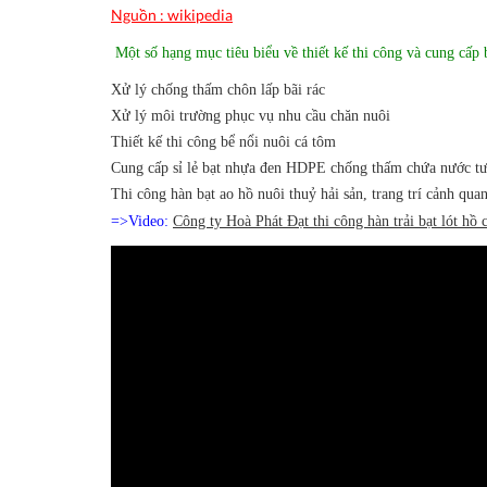
Nguồn : wikipedia
Một số hạng mục tiêu biểu về thiết kế thi công và cung 
Xử lý chống thấm chôn lấp bãi rác
Xử lý môi trường phục vụ nhu cầu chăn nuôi
Thiết kế thi công bể nổi nuôi cá tôm
Cung cấp sỉ lẻ bạt nhựa đen HDPE chống thấm chứa nước tướ
Thi công hàn bạt ao hồ nuôi thuỷ hải sản, trang trí cảnh qua
=>Video:
Công ty Hoà Phát Đạt thi công hàn trải bạt lót 