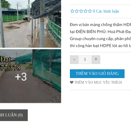
0 Các bình luận
Đơn vị bán màng chống thấm HDP
tại ĐIỆN BIÊN PHỦ: Hoà Phát Đạ
Group chuyên cung cấp, phân phối 
thi công hàn bạt HDPE lót ao hồ 
-
+
THÊM VÀO MỤC YÊU THÍCH
NH LUẬN (0)