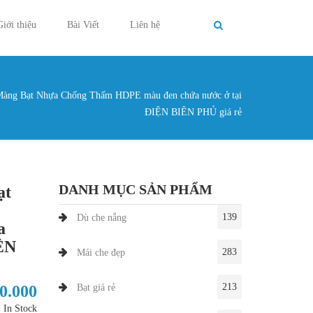
Giới thiệu
Bài Viết
Liên hệ
Màng Bạt Nhựa Chống Thấm HDPE màu đen chứa nước ở tại
g ở đây
ĐIỆN BIÊN PHỦ giá rẻ
DANH MỤC SẢN PHẨM
ạt
139
Dù che nắng
a
ÊN
283
Mái che đẹp
213
20.000
Bạt giá rẻ
In Stock