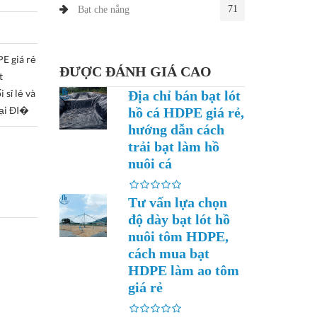
71
Bạt che nắng
E giá rẻ
ĐƯỢC ĐÁNH GIÁ CAO
t
sỉ lẻ và
Địa chỉ bán bạt lót
tại ĐI�
hồ cá HDPE giá rẻ,
hướng dẫn cách
trải bạt làm hồ
nuôi cá
Tư vấn lựa chọn
độ dày bạt lót hồ
nuôi tôm HDPE,
cách mua bạt
HDPE làm ao tôm
giá rẻ