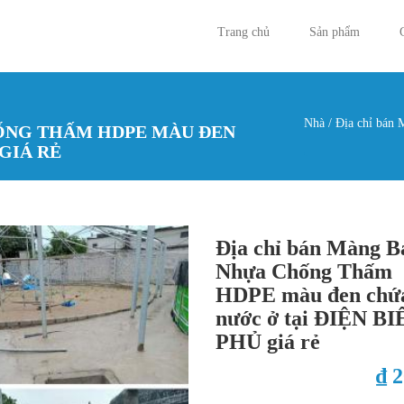
Trang chủ
Sản phẩm
Nhà
/
Địa chỉ bán 
HỐNG THẤM HDPE MÀU ĐEN
Bạn đan
GIÁ RẺ
Địa chỉ bán Màng B
Nhựa Chống Thấm
HDPE màu đen chứ
nước ở tại ĐIỆN BI
PHỦ giá rẻ
₫ 