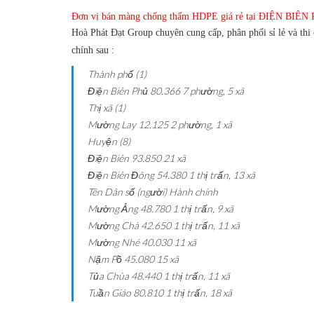
Đơn vị bán màng chống thấm HDPE giá rẻ tại ĐIỆN BIÊN
Hoà Phát Đạt Group
chuyên cung cấp, phân phối sỉ lẻ và t
chính sau :
Thành phố (1)
Điện Biên Phủ
80.366
7 phường, 5 xã
Thị xã (1)
Mường Lay
12.125
2 phường, 1 xã
Huyện (8)
Điện Biên
93.850
21 xã
Điện Biên Đông
54.380
1 thị trấn, 13 xã
Tên
Dân số (người)
Hành chính
Mường Ảng
48.780
1 thị trấn, 9 xã
Mường Chà
42.650
1 thị trấn, 11 xã
Mường Nhé
40.030
11 xã
Nậm Pồ
45.080
15 xã
Tủa Chùa
48.440
1 thị trấn, 11 xã
Tuần Giáo
80.810
1 thị trấn, 18 xã