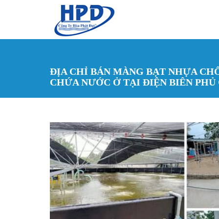
Nhảy đến nội dung
ĐỊA CHỈ BÁN MÀNG BẠT NHỰA C
CHỨA NƯỚC Ở TẠI ĐIỆN BIÊN PHỦ 