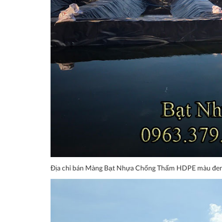
Địa chỉ bán Màng Bạt Nhựa Chống Thấm HDPE màu đen 