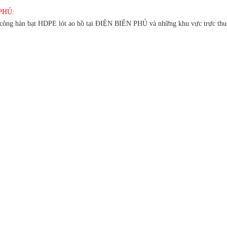
 PHỦ:
hi công hàn bạt HDPE lót ao hồ tại ĐIỆN BIÊN PHỦ và những khu vực trực th