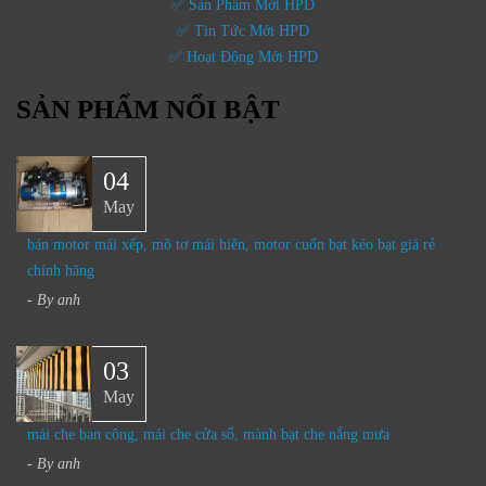
✅ Sản Phẩm Mới HPD
✅ Tin Tức Mới HPD
✅ Hoạt Động Mới HPD
SẢN PHẨM NỔI BẬT
04
May
bán motor mái xếp, mô tơ mái hiên, motor cuốn bạt kéo bạt giá rẻ
chính hãng
- By
anh
03
May
mái che ban công, mái che cửa sổ, mành bạt che nắng mưa
- By
anh