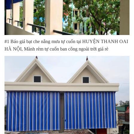
#1 Báo giá bạt che nắng mưa tự cuốn tại HUYỆN THANH OAI
HÀ NỘI, Mành rèm tự cuốn ban công ngoài trời giá rẻ