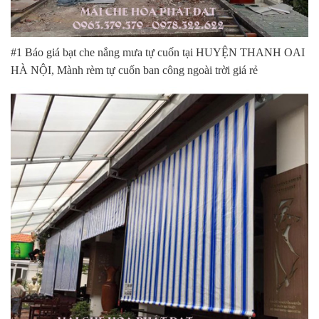
#1 Báo giá bạt che nắng mưa tự cuốn tại HUYỆN THANH OAI
HÀ NỘI, Mành rèm tự cuốn ban công ngoài trời giá rẻ