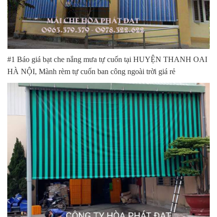
#1 Báo giá bạt che nắng mưa tự cuốn tại HUYỆN THANH OAI
HÀ NỘI, Mành rèm tự cuốn ban công ngoài trời giá rẻ