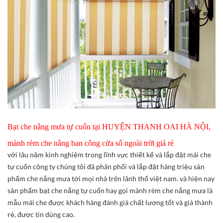
Bạt che nắng mưa tự cuốn tại HUYỆN THANH OAI HÀ NỘI,
mành rèm che nắng ban công cửa sổ ngoài trời giá rẻ
với lâu năm kinh nghiệm trong lĩnh vực thiết kế và lắp đặt mái che
tự cuốn công ty chúng tôi đã phân phối và lắp đặt hàng triệu sản
phẩm che nắng mưa tới mọi nhà trên lãnh thổ việt nam. và hiện nay
sản phẩm bạt che nắng tự cuốn hay gọi mành rèm che nắng mưa là
mẫu mái che được khách hàng đánh giá chất lượng tốt và giá thành
rẻ, được tin dùng cao.