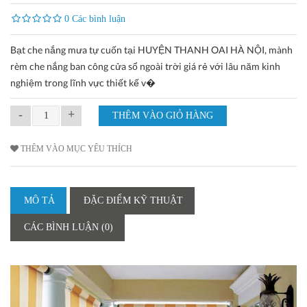
0 Các bình luận
Bạt che nắng mưa tự cuốn tại HUYỆN THANH OAI HÀ NỘI, mành
rèm che nắng ban công cửa sổ ngoài trời giá rẻ với lâu năm kinh
nghiệm trong lĩnh vực thiết kế v�
-
+
THÊM VÀO MỤC YÊU THÍCH
MÔ TẢ
ĐẶC ĐIỂM KỸ THUẬT
CÁC BÌNH LUẬN (0)