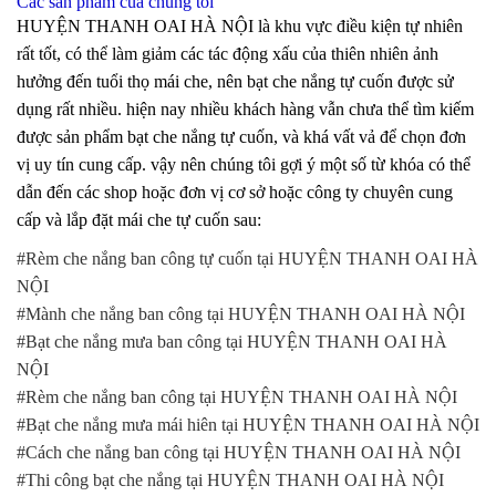
Các sản phẩm của chúng tôi
HUYỆN THANH OAI HÀ NỘI là khu vực điều kiện tự nhiên
rất tốt, có thể làm giảm các tác động xấu của thiên nhiên ảnh
hưởng đến tuổi thọ mái che, nên bạt che nắng tự cuốn được sử
dụng rất nhiều. hiện nay nhiều khách hàng vẫn chưa thể tìm kiếm
được sản phẩm bạt che nắng tự cuốn, và khá vất vả để chọn đơn
vị uy tín cung cấp. vậy nên chúng tôi gợi ý một số từ khóa có thể
dẫn đến các shop hoặc đơn vị cơ sở hoặc công ty chuyên cung
cấp và lắp đặt mái che tự cuốn sau:
#Rèm che nắng ban công tự cuốn tại HUYỆN THANH OAI HÀ
NỘI
#Mành che nắng ban công tại HUYỆN THANH OAI HÀ NỘI
#Bạt che nắng mưa ban công tại HUYỆN THANH OAI HÀ
NỘI
#Rèm che nắng ban công tại HUYỆN THANH OAI HÀ NỘI
#Bạt che nắng mưa mái hiên tại HUYỆN THANH OAI HÀ NỘI
#Cách che nắng ban công tại HUYỆN THANH OAI HÀ NỘI
#Thi công bạt che nắng tại HUYỆN THANH OAI HÀ NỘI