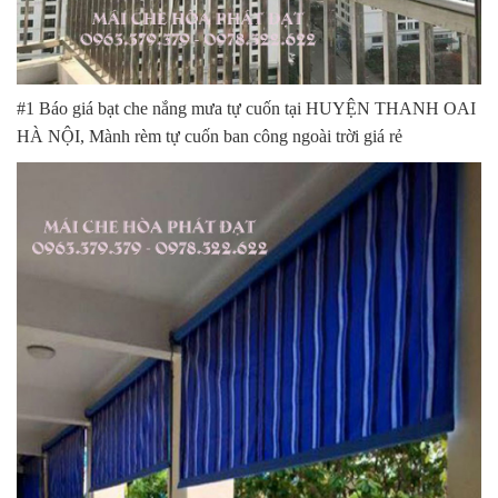
#1 Báo giá bạt che nắng mưa tự cuốn tại HUYỆN THANH OAI
HÀ NỘI, Mành rèm tự cuốn ban công ngoài trời giá rẻ