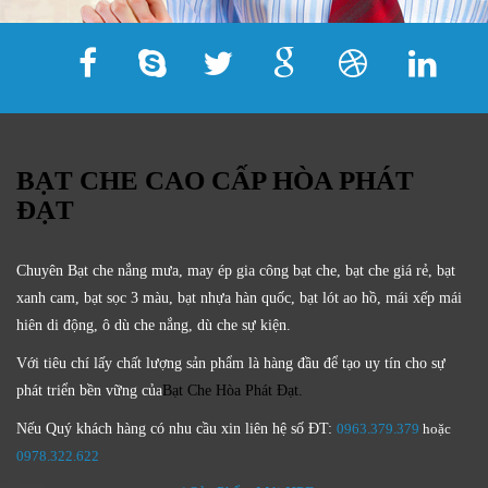
BẠT CHE CAO CẤP HÒA PHÁT
ĐẠT
Chuyên Bạt che nắng mưa, may ép gia công bạt che, bạt che giá rẻ, bạt
xanh cam, bạt sọc 3 màu, bạt nhựa hàn quốc, bạt lót ao hồ, mái xếp mái
hiên di động, ô dù che nắng, dù che sự kiện.
Với tiêu chí lấy
chất lượng sản phẩm
là hàng đầu để tạo uy tín cho sự
phát triển bền vững của
Bạt Che Hòa Phát Đạt.
Nếu Quý khách hàng có nhu cầu xin liên hệ số ĐT:
0963.379.379
hoặc
0
978.322.622