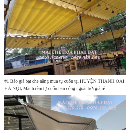
#1 Báo giá bạt che nắng mưa tự cuốn tại HUYỆN THANH OAI
HÀ NỘI, Mành rèm tự cuốn ban công ngoài trời giá rẻ