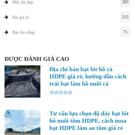
283
Mái che đẹp
213
Bạt giá rẻ
71
Bạt che nắng
ĐƯỢC ĐÁNH GIÁ CAO
Địa chỉ bán bạt lót hồ cá
HDPE giá rẻ, hướng dẫn cách
trải bạt làm hồ nuôi cá
Tư vấn lựa chọn độ dày bạt lót
hồ nuôi tôm HDPE, cách mua
bạt HDPE làm ao tôm giá rẻ