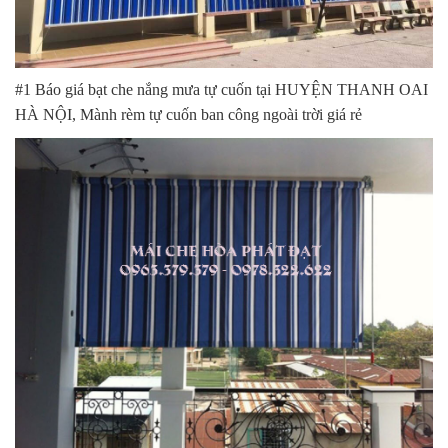
#1 Báo giá bạt che nắng mưa tự cuốn tại HUYỆN THANH OAI
HÀ NỘI, Mành rèm tự cuốn ban công ngoài trời giá rẻ