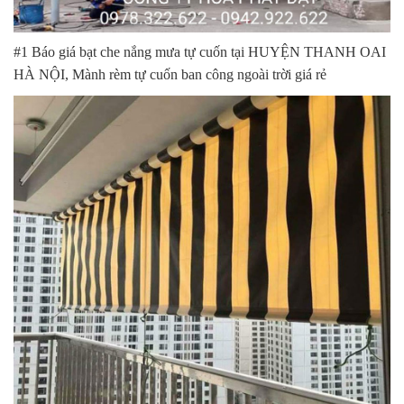
#1 Báo giá bạt che nắng mưa tự cuốn tại HUYỆN THANH OAI
HÀ NỘI, Mành rèm tự cuốn ban công ngoài trời giá rẻ