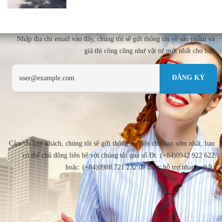
Nhập địa chi email vào đây, chúng tôi sẽ gửi thông tin về sản phẩm và
giá thi công cũng như vật tư mới nhất cho bạn
Cảm ơn quý khách, chúng tôi sẽ gửi thông tin đến cho bạn sớm nhất, bạn
có thể chủ động liên hệ với chúng tôi qua số Đt: (+84)0942 922 622
hoặc: (+84)0988.721.232 để được hỗ trợ nhanh nhất.