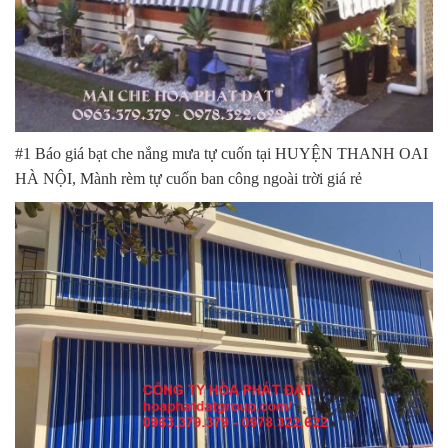
#1 Báo giá bạt che nắng mưa tự cuốn tại HUYỆN THANH OAI
HÀ NỘI, Mành rèm tự cuốn ban công ngoài trời giá rẻ