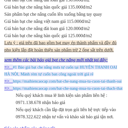
Giá bán bạt che nắng hàn quốc giá 135.000đ/m2
Sản phẩm bạt che nắng cuốn lên xuống bằng tay quay
Giá bán bạt che nắng việt nam giá 115.000đ/m2
Giá bán bạt che nắng đài loan giá 120.000đ/m2
Giá bán bạt che nắng hàn quốc giá 125.000đ/m2
Lưu ý : giá trên đã bao gồm bạt may ép thành phẩm và đầy đủ
phụ kiện lắp đặt hoàn thiện sản phẩm trừ 2 ống sắt trên dưới.
xem thêm các bài báo giá bạt che nắng mới nhất tại đây:
=>
#1 Báo giá bạt che nắng mưa tự cuốn tại HUYỆN THANH OAI
HÀ NỘI, Mành rèm tự cuốn ban công ngoài trời giá rẻ
=>
https://maihiencaocap.com/bat-che-nang-mua-tu-cuon-tai-thanh-oai
=>
https://maihiencaocap.com/bat-che-nang-mua-tu-cuon-tai-thach-that
Nếu quý khách mua lẽ linh kiện sản phẩm liên hệ :
0971.138.678 nhận báo giá
Nếu quý khách cần lắp đặt trọn gói liên hệ trực tiếp vào
0978.322.622 nhận tư vấn và khảo sát báo giá tận nơi.