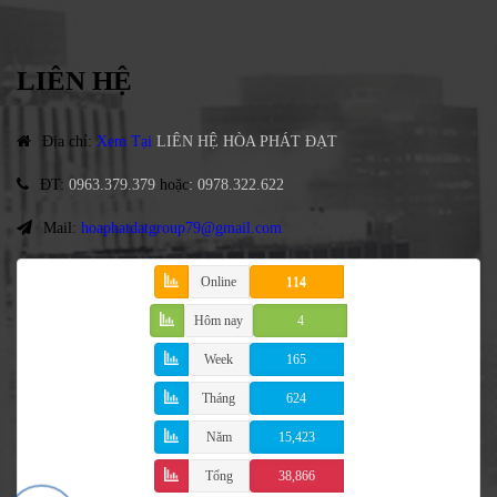
LIÊN HỆ
Địa chỉ
:
Xem Tại
LIÊN HỆ HÒA PHÁT ĐẠT
ĐT
:
0963.379.379
hoặc
:
0978.322.622
Mail:
hoaphatdatgroup79@gmail.com
Online
114
Hôm nay
4
Week
165
Tháng
624
Năm
15,423
Tổng
38,866