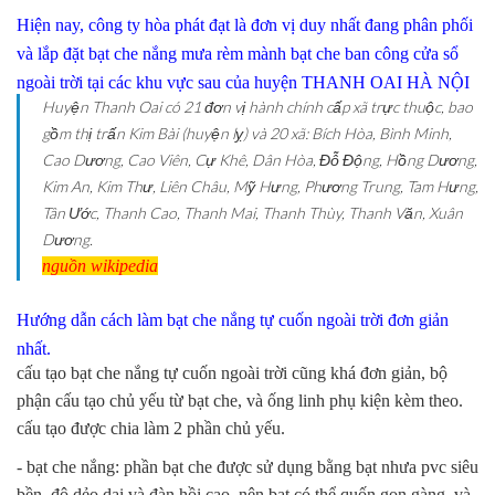
Hiện nay, công ty hòa phát đạt là đơn vị duy nhất đang phân phối
và lắp đặt bạt che nắng mưa rèm mành bạt che ban công cửa sổ
ngoài trời tại các khu vực sau của huyện THANH OAI HÀ NỘI
Huyện Thanh Oai có 21 đơn vị hành chính cấp xã trực thuộc, bao
gồm thị trấn Kim Bài (huyện lỵ) và 20 xã: Bích Hòa, Bình Minh,
Cao Dương, Cao Viên, Cự Khê, Dân Hòa, Đỗ Động, Hồng Dương,
Kim An, Kim Thư, Liên Châu, Mỹ Hưng, Phương Trung, Tam Hưng,
Tân Ước, Thanh Cao, Thanh Mai, Thanh Thùy, Thanh Văn, Xuân
Dương.
nguồn wikipedia
Hướng dẫn cách làm bạt che nắng tự cuốn ngoài trời đơn giản
nhất.
cấu tạo bạt che nắng tự cuốn ngoài trời cũng khá đơn giản, bộ
phận cấu tạo chủ yếu từ bạt che, và ống linh phụ kiện kèm theo.
cấu tạo được chia làm 2 phần chủ yếu.
- bạt che nắng: phần bạt che được sử dụng bằng bạt nhưa pvc siêu
bền, độ dẻo dai và đàn hồi cao, nên bạt có thể quốn gọn gàng, và