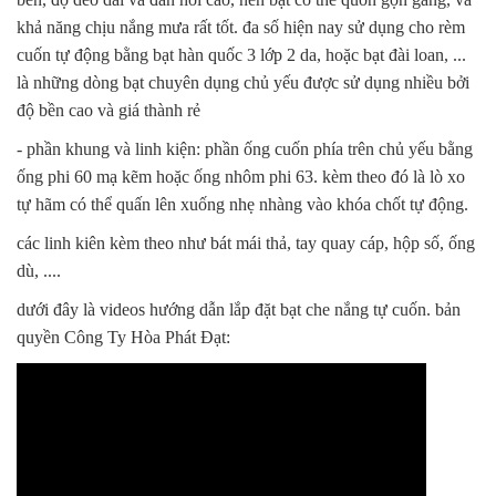
khả năng chịu nắng mưa rất tốt. đa số hiện nay sử dụng cho rèm
cuốn tự động bằng bạt hàn quốc 3 lớp 2 da, hoặc bạt đài loan, ...
là những dòng bạt chuyên dụng chủ yếu được sử dụng nhiều bởi
độ bền cao và giá thành rẻ
- phần khung và linh kiện: phần ống cuốn phía trên chủ yếu bằng
ống phi 60 mạ kẽm hoặc ống nhôm phi 63. kèm theo đó là lò xo
tự hãm có thể quấn lên xuống nhẹ nhàng vào khóa chốt tự động.
các linh kiên kèm theo như bát mái thả, tay quay cáp, hộp số, ống
dù, ....
dưới đây là videos hướng dẫn lắp đặt bạt che nắng tự cuốn. bản
quyền Công Ty Hòa Phát Đạt: