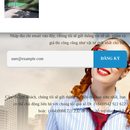
Nhập địa chi email vào đây, chúng tôi sẽ gửi thông tin về sản phẩm và
giá thi công cũng như vật tư mới nhất cho bạn
Cảm ơn quý khách, chúng tôi sẽ gửi thông tin đến cho bạn sớm nhất, bạn
có thể chủ động liên hệ với chúng tôi qua số Đt: (+84)0942 922 622
hoặc: (+84)0988.721.232 để được hỗ trợ nhanh nhất.