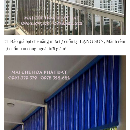
#1 Báo giá bạt che nắng mưa tự cuốn tại LẠNG SƠN, Mành rèm
tự cuốn ban công ngoài trời giá rẻ