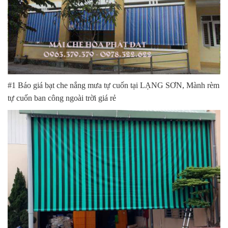
#1 Báo giá bạt che nắng mưa tự cuốn tại LẠNG SƠN, Mành rèm
tự cuốn ban công ngoài trời giá rẻ