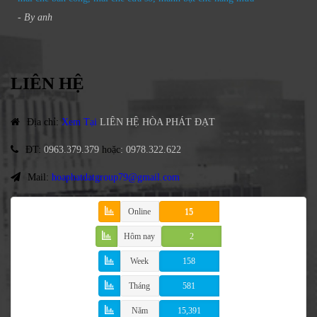
- By
anh
LIÊN HỆ
Địa chỉ
:
Xem Tại
LIÊN HỆ HÒA PHÁT ĐẠT
ĐT
:
0963.379.379
hoặc
:
0978.322.622
Mail:
hoaphatdatgroup79@gmail.com
Online
15
Hôm nay
2
Week
158
Tháng
581
Năm
15,391