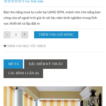
0 Các bình luận
Bạt che nắng mưa tự cuốn tại LẠNG SƠN, mành rèm che nắng ban
công cửa sổ ngoài trời giá rẻ với lâu năm kinh nghiệm trong lĩnh
vực thiết kế và lắp đặt m
-
+
THÊM VÀO MỤC YÊU THÍCH
MÔ TẢ
ĐẶC ĐIỂM KỸ THUẬT
CÁC BÌNH LUẬN (0)