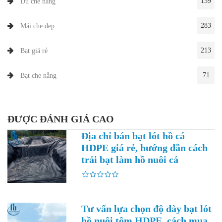
139
Dù che nắng
283
Mái che đẹp
213
Bạt giá rẻ
71
Bạt che nắng
ĐƯỢC ĐÁNH GIÁ CAO
Địa chỉ bán bạt lót hồ cá
HDPE giá rẻ, hướng dẫn cách
trải bạt làm hồ nuôi cá
Tư vấn lựa chọn độ dày bạt lót
hồ nuôi tôm HDPE, cách mua