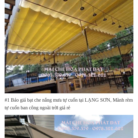
#1 Báo giá bạt che nắng mưa tự cuốn tại LẠNG SƠN, Mành rèm
tự cuốn ban công ngoài trời giá rẻ