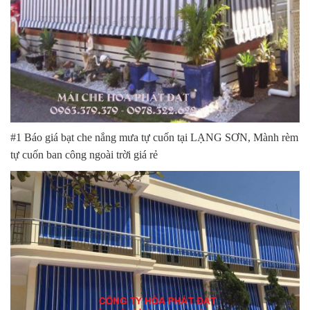
#1 Báo giá bạt che nắng mưa tự cuốn tại LẠNG SƠN, Mành rèm
tự cuốn ban công ngoài trời giá rẻ