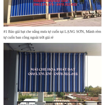
#1 Báo giá bạt che nắng mưa tự cuốn tại LẠNG SƠN, Mành rèm
tự cuốn ban công ngoài trời giá rẻ