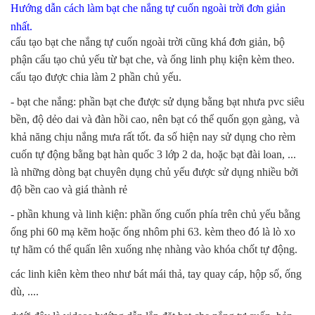
Hướng dẫn cách làm bạt che nắng tự cuốn ngoài trời đơn giản
nhất.
cấu tạo bạt che nắng tự cuốn ngoài trời cũng khá đơn giản, bộ
phận cấu tạo chủ yếu từ bạt che, và ống linh phụ kiện kèm theo.
cấu tạo được chia làm 2 phần chủ yếu.
- bạt che nắng: phần bạt che được sử dụng bằng bạt nhưa pvc siêu
bền, độ dẻo dai và đàn hồi cao, nên bạt có thể quốn gọn gàng, và
khả năng chịu nắng mưa rất tốt. đa số hiện nay sử dụng cho rèm
cuốn tự động bằng bạt hàn quốc 3 lớp 2 da, hoặc bạt đài loan, ...
là những dòng bạt chuyên dụng chủ yếu được sử dụng nhiều bởi
độ bền cao và giá thành rẻ
- phần khung và linh kiện: phần ống cuốn phía trên chủ yếu bằng
ống phi 60 mạ kẽm hoặc ống nhôm phi 63. kèm theo đó là lò xo
tự hãm có thể quấn lên xuống nhẹ nhàng vào khóa chốt tự động.
các linh kiên kèm theo như bát mái thả, tay quay cáp, hộp số, ống
dù, ....