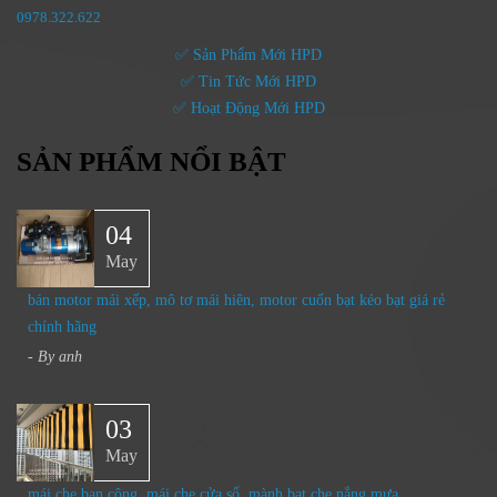
0
978.322.622
✅ Sản Phẩm Mới HPD
✅ Tin Tức Mới HPD
✅ Hoạt Động Mới HPD
SẢN PHẨM NỔI BẬT
04
May
bán motor mái xếp, mô tơ mái hiên, motor cuốn bạt kéo bạt giá rẻ
chính hãng
- By
anh
03
May
mái che ban công, mái che cửa sổ, mành bạt che nắng mưa