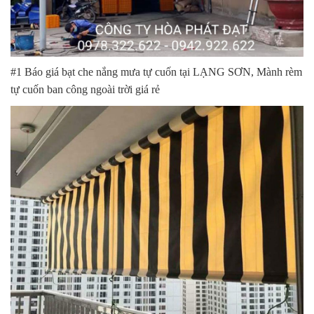
#1 Báo giá bạt che nắng mưa tự cuốn tại LẠNG SƠN, Mành rèm
tự cuốn ban công ngoài trời giá rẻ