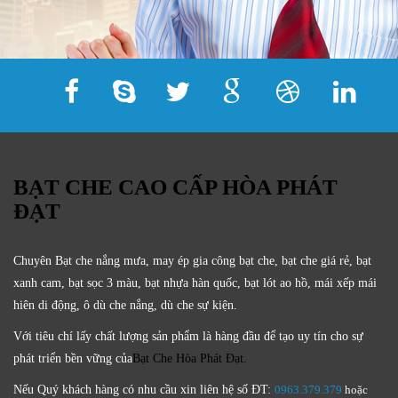
BẠT CHE CAO CẤP HÒA PHÁT
ĐẠT
Chuyên Bạt che nắng mưa, may ép gia công bạt che, bạt che giá rẻ, bạt
xanh cam, bạt sọc 3 màu, bạt nhựa hàn quốc, bạt lót ao hồ, mái xếp mái
hiên di động, ô dù che nắng, dù che sự kiện.
Với tiêu chí lấy
chất lượng sản phẩm
là hàng đầu để tạo uy tín cho sự
phát triển bền vững của
Bạt Che Hòa Phát Đạt.
Nếu Quý khách hàng có nhu cầu xin liên hệ số ĐT:
0963.379.379
hoặc