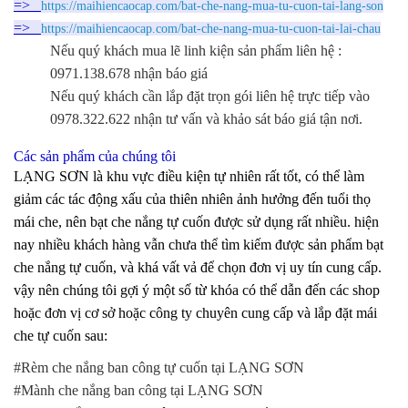
=>
https://maihiencaocap.com/bat-che-nang-mua-tu-cuon-tai-lang-son
=>
https://maihiencaocap.com/bat-che-nang-mua-tu-cuon-tai-lai-chau
Nếu quý khách mua lẽ linh kiện sản phẩm liên hệ :
0971.138.678 nhận báo giá
Nếu quý khách cần lắp đặt trọn gói liên hệ trực tiếp vào
0978.322.622 nhận tư vấn và khảo sát báo giá tận nơi.
Các sản phẩm của chúng tôi
LẠNG SƠN là khu vực điều kiện tự nhiên rất tốt, có thể làm
giảm các tác động xấu của thiên nhiên ảnh hưởng đến tuổi thọ
mái che, nên bạt che nắng tự cuốn được sử dụng rất nhiều. hiện
nay nhiều khách hàng vẫn chưa thể tìm kiếm được sản phẩm bạt
che nắng tự cuốn, và khá vất vả để chọn đơn vị uy tín cung cấp.
vậy nên chúng tôi gợi ý một số từ khóa có thể dẫn đến các shop
hoặc đơn vị cơ sở hoặc công ty chuyên cung cấp và lắp đặt mái
che tự cuốn sau:
#Rèm che nắng ban công tự cuốn tại LẠNG SƠN
#Mành che nắng ban công tại LẠNG SƠN