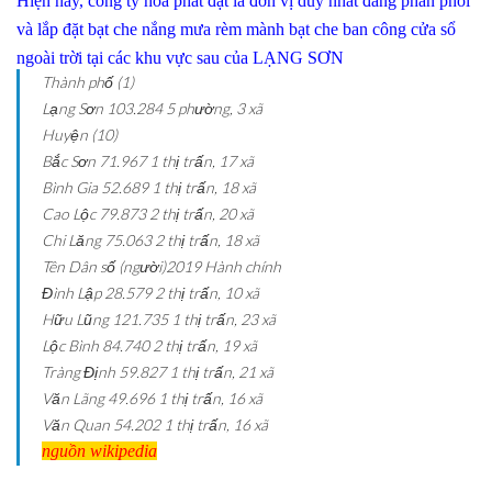
Hiện nay, công ty hòa phát đạt là đơn vị duy nhất đang phân phối
và lắp đặt bạt che nắng mưa rèm mành bạt che ban công cửa sổ
ngoài trời tại các khu vực sau của LẠNG SƠN
Thành phố (1)
Lạng Sơn
103.284
5 phường, 3 xã
Huyện (10)
Bắc Sơn
71.967
1 thị trấn, 17 xã
Bình Gia
52.689
1 thị trấn, 18 xã
Cao Lộc
79.873
2 thị trấn, 20 xã
Chi Lăng
75.063
2 thị trấn, 18 xã
Tên
Dân số (người)2019
Hành chính
Đình Lập
28.579
2 thị trấn, 10 xã
Hữu Lũng
121.735
1 thị trấn, 23 xã
Lộc Bình
84.740
2 thị trấn, 19 xã
Tràng Định
59.827
1 thị trấn, 21 xã
Văn Lãng
49.696
1 thị trấn, 16 xã
Văn Quan
54.202
1 thị trấn, 16 xã
nguồn wikipedia