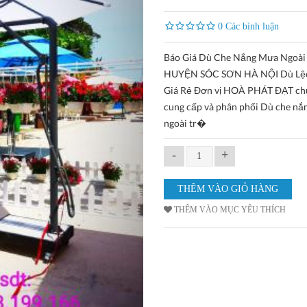
0 Các bình luận
Báo Giá Dù Che Nắng Mưa Ngoài T
HUYỆN SÓC SƠN HÀ NỘI Dù Lệ
Giá Rẻ Đơn vị HOÀ PHÁT ĐẠT ch
cung cấp và phân phối Dù che n
ngoài tr�
-
+
THÊM VÀO MỤC YÊU THÍCH