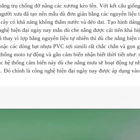
bằng trụ chống đỡ nâng các xương kèo lên. Với kết cấu giống
 người xưa đã tạo nên mẫu dù đơn giản bằng các nguyên liệu 
ân cây có khả năng không thấm nước và dẻo dai. Tạo hình dán
ghệ hiện đại ngày nay mẫu dù che nắng được cải tiến khá hi
 thay vì lợp bằng nguyên liệu tự nhiên thì dù che nắng hiện 
oặc các dòng bạt nhựa PVC sợi simili rất chắc chắn và gọn g
hống moto tự động và gắn cảm biến nhận biết thời tiết như: 
 các hệ thống cảm biến này dù che nắng mưa sẽ hoạt động tự n
i. Đó chính là công nghệ hiện đại ngày nay được áp dụng vào