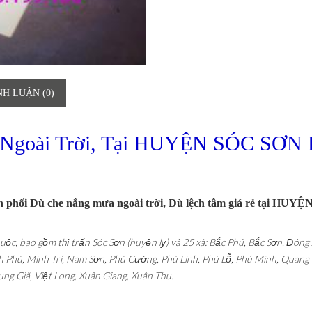
NH LUẬN (0)
 Ngoài Trời, Tại HUYỆN SÓC SƠN
 phối Dù che nắng mưa ngoài trời, Dù lệch tâm giá rẻ tại HUY
uộc, bao gồm thị trấn Sóc Sơn (huyện lỵ) và 25 xã: Bắc Phú, Bắc Sơn, Đông
h Phú, Minh Trí, Nam Sơn, Phú Cường, Phù Linh, Phù Lỗ, Phú Minh, Quang 
ng Giã, Việt Long, Xuân Giang, Xuân Thu.