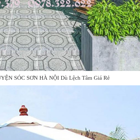
 HUYỆN SÓC SƠN HÀ NỘI Dù Lệch Tâm Giá Rẻ