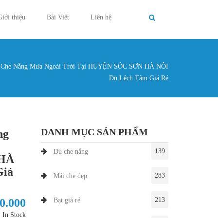
Giới thiệu
Bài Viết
Liên hệ
 Che Nắng Mưa Ngoài Trời Tại HUYỆN SÓC SƠN HÀ NỘI
g ở đây
Dù Lệch Tâm Giá Rẻ
DANH MỤC SẢN PHẨM
ng
139
Dù che nắng
HÀ
Giá
283
Mái che đẹp
213
50.000
Bạt giá rẻ
In Stock