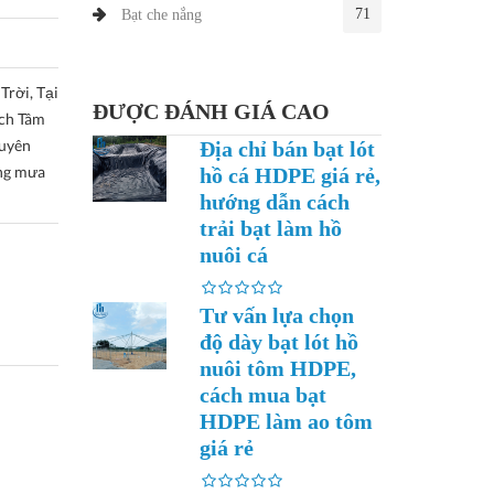
71
Bạt che nắng
rời, Tại
ĐƯỢC ĐÁNH GIÁ CAO
ch Tâm
uyên
Địa chỉ bán bạt lót
ắng mưa
hồ cá HDPE giá rẻ,
hướng dẫn cách
trải bạt làm hồ
nuôi cá
Tư vấn lựa chọn
độ dày bạt lót hồ
nuôi tôm HDPE,
cách mua bạt
HDPE làm ao tôm
giá rẻ