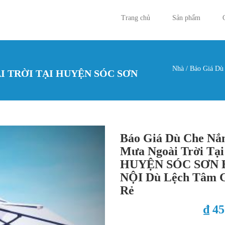
Trang chủ
Sản phẩm
Nhà
/
Báo Giá Dù
 TRỜI TẠI HUYỆN SÓC SƠN
Bạn đan
Báo Giá Dù Che Nắ
Mưa Ngoài Trời Tại
HUYỆN SÓC SƠN 
NỘI Dù Lệch Tâm 
Rẻ
₫ 4