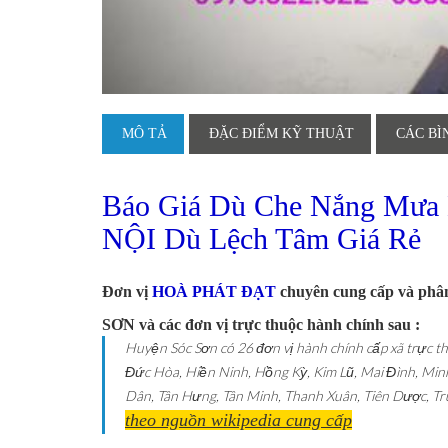
MÔ TẢ
ĐẶC ĐIỂM KỸ THUẬT
CÁC BÌ
Báo Giá Dù Che Nắng Mưa
NỘI Dù Lệch Tâm Giá Rẻ
Đơn vị
HOÀ PHÁT ĐẠT
chuyên cung cấp và phân
SƠN và các đơn vị trực thuộc hành chính sau :
Huyện Sóc Sơn có 26 đơn vị hành chính cấp xã trực th
Đức Hòa, Hiền Ninh, Hồng Kỳ, Kim Lũ, Mai Đình, Min
Dân, Tân Hưng, Tân Minh, Thanh Xuân, Tiên Dược, Tru
theo nguồn wikipedia cung cấp