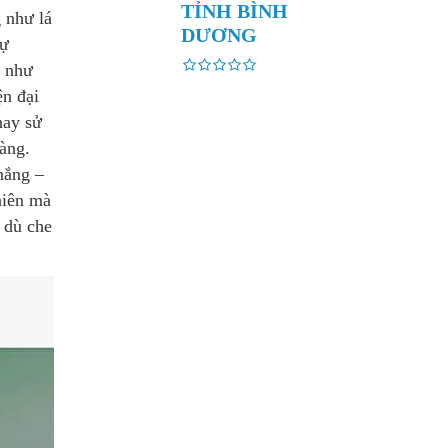
TỈNH BÌNH
 như lá
DƯƠNG
tự
g như
ện đại
nay sử
àng.
nắng –
hiên mà
 dù che