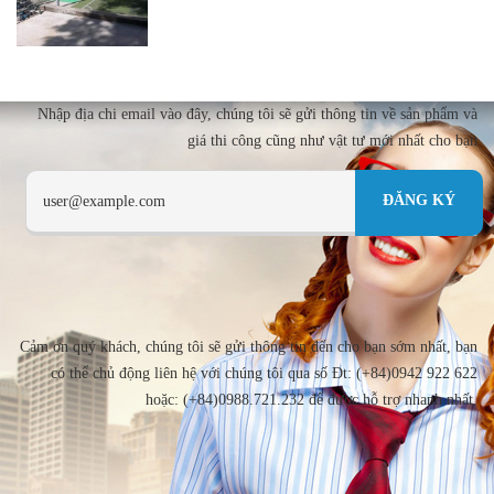
Nhập địa chi email vào đây, chúng tôi sẽ gửi thông tin về sản phẩm và
giá thi công cũng như vật tư mới nhất cho bạn
Cảm ơn quý khách, chúng tôi sẽ gửi thông tin đến cho bạn sớm nhất, bạn
có thể chủ động liên hệ với chúng tôi qua số Đt: (+84)0942 922 622
hoặc: (+84)0988.721.232 để được hỗ trợ nhanh nhất.