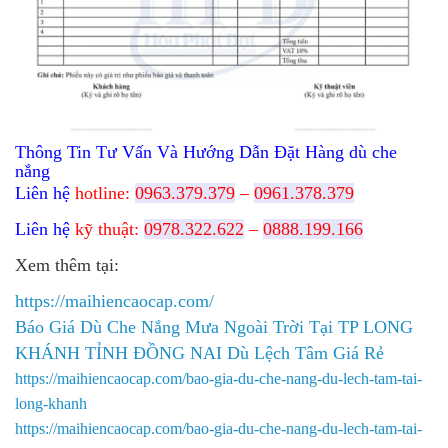
Thông Tin Tư Vấn Và Hướng Dẫn Đặt Hàng dù che
nắng
Liên hệ
hotline:
0963.379.379
–
0961.378.379
Liên hệ
kỹ thuật:
0978.322.622
–
0888.199.166
Xem thêm tại:
https://maihiencaocap.com/
Báo Giá Dù Che Nắng Mưa Ngoài Trời Tại TP LONG
KHÁNH TỈNH ĐỒNG NAI Dù Lệch Tâm Giá Rẻ
https://maihiencaocap.com/bao-gia-du-che-nang-du-lech-tam-tai-
long-khanh​
https://maihiencaocap.com/bao-gia-du-che-nang-du-lech-tam-tai-