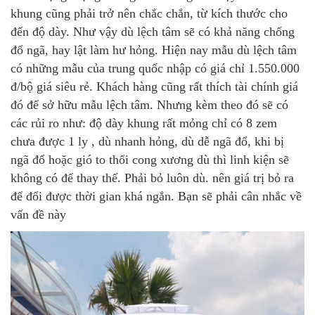
khung cũng phải trở nên chắc chắn, từ kích thước cho
đến độ dày. Như vậy dù lệch tâm sẽ có khả năng chống
đổ ngã, hay lật làm hư hỏng. Hiện nay mẫu dù lệch tâm
có những mẫu của trung quốc nhập có giá chỉ 1.550.000
đ/bộ giá siêu rẻ. Khách hàng cũng rất thích tài chính giá
đó để sở hữu mẫu lệch tâm. Nhưng kèm theo đó sẽ có
các rủi ro như: độ dày khung rất mỏng chỉ có 8 zem
chưa được 1 ly , dù nhanh hỏng, dù dễ ngã đổ, khi bị
ngã đổ hoặc gió to thổi cong xương dù thì linh kiện sẽ
không có để thay thế. Phải bỏ luôn dù. nên giá trị bỏ ra
để đổi được thời gian khá ngắn. Bạn sẽ phải cân nhắc về
vấn đề này