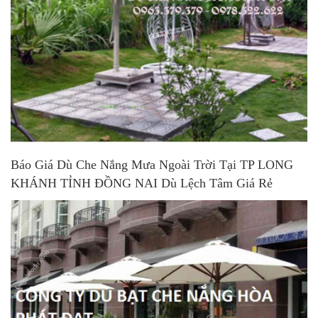
Báo Giá Dù Che Nắng Mưa Ngoài Trời Tại TP LONG
KHÁNH TỈNH ĐỒNG NAI Dù Lệch Tâm Giá Rẻ