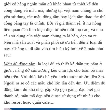
giới có hàng nghìn mẫu dù khác nhau từ thiết kế đến
công dụng và mẫu mã, nhưng tại việt nam chúng ta chủ
yếu sử dụng các mẫu đồng tâm hay lệch tâm thao tác thủ
công bằng tay là chính. Bởi vì giá thành rẻ, ít hư hỏng
liên quan đến linh kiện điện tử nên tuổi thọ cao, và nhu
cầu sử dụng của việt nam chúng ta là bền, đẹp và rẻ.
Nên nhà sản xuất và phân phối sẽ ưu tiên đến 2 loại dù
này. Chúng ta đi sâu vào tìm hiểu kỹ hơn về 2 mẫu như
sau:
Mẫu dù đồng tâm
: là loại dù có thiết kế thân trụ nằm ở
giữa , nâng đở các xương kèo chịu lực cho toàn bộ mái
bên trên. Với thiết kế chủ yếu kích thước từ 2m đến 3m.
Ngoài ra sẽ có các mẫu khổ lớn lên đến 4m. Ưu điểm dù
đồng tâm: dù khá nhẹ, gấp xếp gọn gàng, đặc biệt giá
thành rẻ, mẫu mã đẹp nên được sử dụng rất nhiều cho
khu resort hoặc quán cafe,...