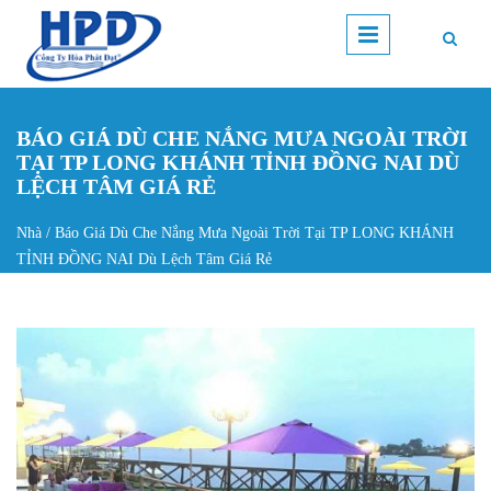
Nhảy đến nội dung
BÁO GIÁ DÙ CHE NẮNG MƯA NGOÀI TRỜI
TẠI TP LONG KHÁNH TỈNH ĐỒNG NAI DÙ
LỆCH TÂM GIÁ RẺ
Nhà
/
Báo Giá Dù Che Nắng Mưa Ngoài Trời Tại TP LONG KHÁNH
Bạn đang ở đây
TỈNH ĐỒNG NAI Dù Lệch Tâm Giá Rẻ