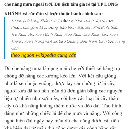
che nắng mưa ngoài trời, Dù lệch tâm giá rẻ tại TP LONG
KHÁNH và các đơn vị trực thuộc hành chính sau :
Thành phố Long Khánh có 15 đơn vị hành chính cấp xã trực
thuộc, bao gồm 11 phường: Bảo Vinh, Bàu Sen, Phú Bình, Suối
Tre, Xuân An, Xuân Bình, Xuân Hòa, Xuân Lập, Xuân Tân, Xuân
Thanh, Xuân Trung và 4 xã: Bảo Quang, Bàu Trâm, Bình Lộc, Hàng
Gòn.
theo nguồn wikipedia cung cấp
Dù che nắng mưa là dạng mái che với thiết kế bằng trụ
chống đỡ nâng các xương kèo lên. Với kết cấu giống
như lá sen hoặc vuông, được lấy cảm hứng từ lá cây
,
người xưa đã tạo nên mẫu dù đơn giản bằng các nguyên
liệu tự nhiên như sợi mây, cói,hay các loại lá cây thân
cây có khả năng không thấm nước và dẻo dai. Tạo hình
dáng như những chiếc lá để che mưa và nắng. Với công
nghệ hiện đại ngày nay mẫu dù che nắng được cải tiến
khá hiện đại từ mẫu thủ công được gia công bằng sắt