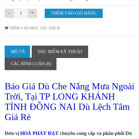
-
+
THÊM VÀO MỤC YÊU THÍCH
MÔ TẢ
ĐẶC ĐIỂM KỸ THUẬT
CÁC BÌNH LUẬN (0)
Báo Giá Dù Che Nắng Mưa Ngoài
Trời, Tại TP LONG KHÁNH
TỈNH ĐỒNG NAI Dù Lệch Tâm
Giá Rẻ
Đơn vị
HOÀ PHÁT ĐẠT
chuyên cung cấp và phân phối Dù