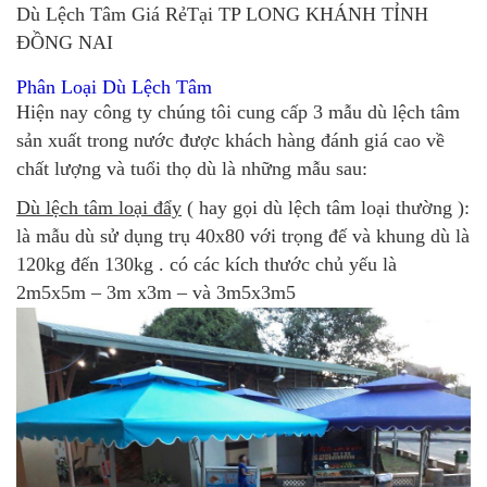
Dù Lệch Tâm Giá RẻTại TP LONG KHÁNH TỈNH
ĐỒNG NAI
Phân Loại Dù Lệch Tâm
Hiện nay công ty chúng tôi cung cấp 3 mẫu dù lệch tâm
sản xuất trong nước được khách hàng đánh giá cao về
chất lượng và tuổi thọ dù là những mẫu sau:
Dù lệch tâm loại đẩy
( hay gọi dù lệch tâm loại thường ):
là mẫu dù sử dụng trụ 40x80 với trọng đế và khung dù là
120kg đến 130kg . có các kích thước chủ yếu là
2m5x5m – 3m x3m – và 3m5x3m5