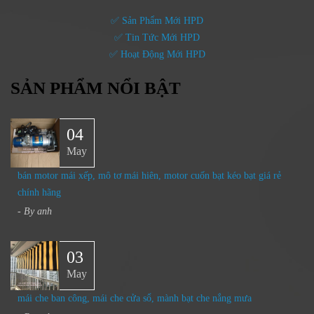
✅ Sản Phẩm Mới HPD
✅ Tin Tức Mới HPD
✅ Hoạt Động Mới HPD
SẢN PHẨM NỔI BẬT
04
May
bán motor mái xếp, mô tơ mái hiên, motor cuốn bạt kéo bạt giá rẻ
chính hãng
- By
anh
03
May
mái che ban công, mái che cửa sổ, mành bạt che nắng mưa