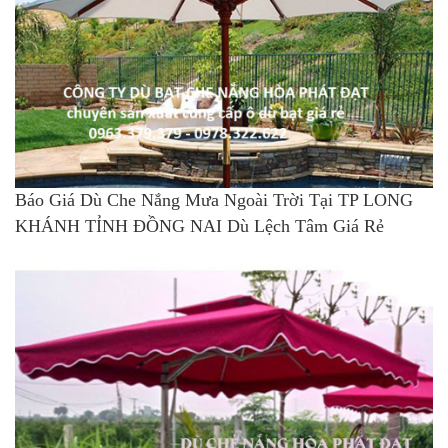
Báo Giá Dù Che Nắng Mưa Ngoài Trời Tại TP LONG
KHÁNH TỈNH ĐỒNG NAI Dù Lệch Tâm Giá Rẻ