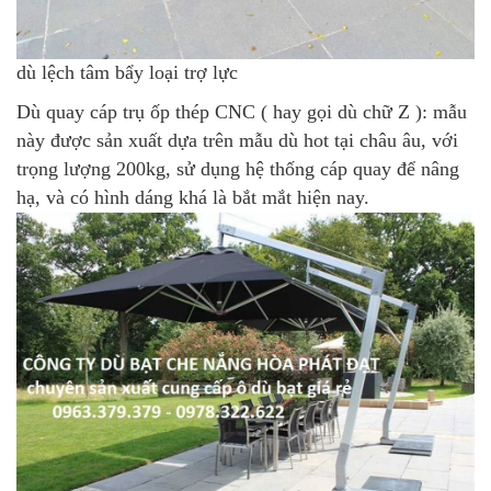
dù lệch tâm bẩy loại trợ lực
Dù quay cáp trụ ốp thép CNC
( hay gọi dù chữ Z ): mẫu
này được sản xuất dựa trên mẫu dù hot tại châu âu, với
trọng lượng 200kg, sử dụng hệ thống cáp quay để nâng
hạ, và có hình dáng khá là bắt mắt hiện nay.