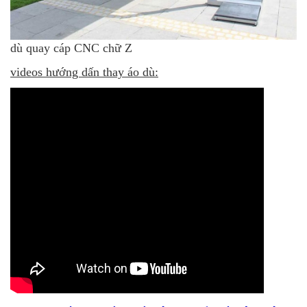
dù quay cáp CNC chữ Z
videos hướng dấn thay áo dù: