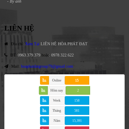
- By
anh
LIÊN HỆ
Địa chỉ
:
Xem Tại
LIÊN HỆ HÒA PHÁT ĐẠT
ĐT
:
0963.379.379
hoặc
:
0978.322.622
Mail:
hoaphatdatgroup79@gmail.com
Online
15
Hôm nay
2
Week
158
Tháng
581
Năm
15,391