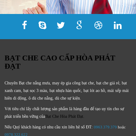
BẠT CHE CAO CẤP HÒA PHÁT
ĐẠT
Chuyên Bạt che nắng mưa, may ép gia công bạt che, bạt che giá rẻ, bạt
xanh cam, bạt sọc 3 màu, bạt nhựa hàn quốc, bạt lót ao hồ, mái xếp mái
hiên di động, ô dù che nắng, dù che sự kiện.
Với tiêu chí lấy
chất lượng sản phẩm
là hàng đầu để tạo uy tín cho sự
phát triển bền vững của
Bạt Che Hòa Phát Đạt.
Nếu Quý khách hàng có nhu cầu xin liên hệ số ĐT:
0963.379.379
hoặc
0
978.322.622