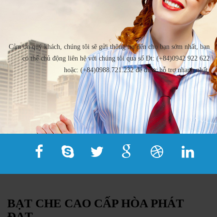
Cảm ơn quý khách, chúng tôi sẽ gửi thông tin đến cho bạn sớm nhất, bạn
có thể chủ động liên hệ với chúng tôi qua số Đt: (+84)0942 922 622
hoặc: (+84)0988.721.232 để được hỗ trợ nhanh nhất.
BẠT CHE CAO CẤP HÒA PHÁT
ĐẠT