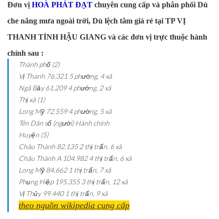
Đơn vị
HOÀ PHÁT ĐẠT
chuyên cung cấp và phân phối Dù
che nắng mưa ngoài trời, Dù lệch tâm giá rẻ tại TP VỊ
THANH TỈNH HẬU GIANG và các đơn vị trực thuộc hành
chính sau :
Thành phố (2)
Vị Thanh
76.321
5 phường, 4 xã
Ngã Bảy
61.209
4 phường, 2 xã
Thị xã (1)
Long Mỹ
72.559
4 phường, 5 xã
Tên
Dân số (người)
Hành chính
Huyện (5)
Châu Thành
82.135
2 thị trấn, 6 xã
Châu Thành A
104.982
4 thị trấn, 6 xã
Long Mỹ
84.662
1 thị trấn, 7 xã
Phụng Hiệp
195.355
3 thị trấn, 12 xã
Vị Thủy
99.440
1 thị trấn, 9 xã
theo nguồn wikipedia cung cấp