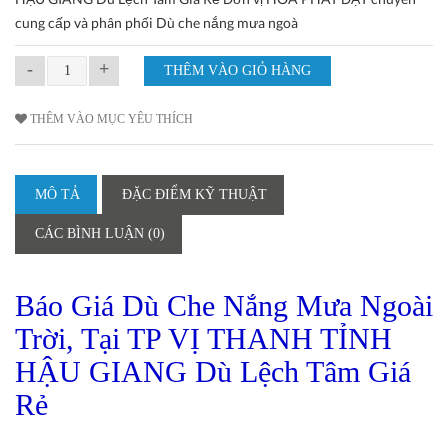
cung cấp và phân phối Dù che nắng mưa ngoà
-
+
THÊM VÀO MỤC YÊU THÍCH
MÔ TẢ
ĐẶC ĐIỂM KỸ THUẬT
CÁC BÌNH LUẬN (0)
Báo Giá Dù Che Nắng Mưa Ngoài
Trời, Tại TP VỊ THANH TỈNH
HẬU GIANG Dù Lệch Tâm Giá
Rẻ