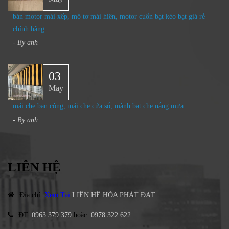
bán motor mái xếp, mô tơ mái hiên, motor cuốn bạt kéo bạt giá rẻ
chính hãng
- By
anh
03
May
mái che ban công, mái che cửa sổ, mành bạt che nắng mưa
- By
anh
LIÊN HỆ
Địa chỉ
:
Xem Tại
LIÊN HỆ HÒA PHÁT ĐẠT
ĐT
:
0963.379.379
hoặc
:
0978.322.622