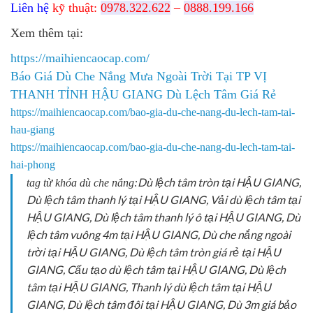
Liên hệ
kỹ thuật:
0978.322.622
–
0888.199.166
Xem thêm tại:
https://maihiencaocap.com/
Báo Giá Dù Che Nắng Mưa Ngoài Trời Tại TP VỊ
THANH TỈNH HẬU GIANG Dù Lệch Tâm Giá Rẻ
https://maihiencaocap.com/bao-gia-du-che-nang-du-lech-tam-tai-
hau-giang
https://maihiencaocap.com/bao-gia-du-che-nang-du-lech-tam-tai-
hai-phong
Dù lệch tâm tròn tại HẬU GIANG,
tag từ khóa dù che nắng:
Dù lệch tâm thanh lý tại HẬU GIANG, Vải dù lệch tâm tại
HẬU GIANG, Dù lệch tâm thanh lý ô tại HẬU GIANG, Dù
lệch tâm vuông 4m tại HẬU GIANG, Dù che nắng ngoài
trời tại HẬU GIANG, Dù lệch tâm tròn giá rẻ tại HẬU
GIANG, Cấu tạo dù lệch tâm tại HẬU GIANG, Dù lệch
tâm tại HẬU GIANG, Thanh lý dù lệch tâm tại HẬU
GIANG, Dù lệch tâm đôi tại HẬU GIANG, Dù 3m giá bảo