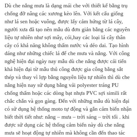
Dù che nắng mưa là dạng mái che với thiết kế bằng trụ
chống đỡ nâng các xương kèo lên. Với kết cấu giống
như lá sen hoặc vuông, được lấy cảm hứng từ lá cây
,
người xưa đã tạo nên mẫu dù đơn giản bằng các nguyên
liệu tự nhiên như sợi mây, cói,hay các loại lá cây thân
cây có khả năng không thấm nước và dẻo dai. Tạo hình
dáng như những chiếc lá để che mưa và nắng. Với công
nghệ hiện đại ngày nay mẫu dù che nắng được cải tiến
khá hiện đại từ mẫu thủ công được gia công bằng sắt
thép và thay vì lợp bằng nguyên liệu tự nhiên thì dù che
nắng hiện nay sử dụng bằng vải polyester tráng PU
chống thấm hoặc các dòng bạt nhựa PVC sợi simili rất
chắc chắn và gọn gàng. Đến với những mẫu dù hiện đại
có sử dụng hệ thống moto tự động và gắn cảm biến nhận
biết thời tiết như: nắng – mưa – trời sáng – trời tối . khi
được sử dụng các hệ thống cảm biến này dù che nắng
mưa sẽ hoạt động tự nhiên mà không cần đến thao tác