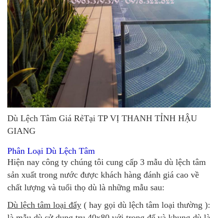
Dù Lệch Tâm Giá RẻTại TP VỊ THANH TỈNH HẬU
GIANG
Phân Loại Dù Lệch Tâm
Hiện nay công ty chúng tôi cung cấp 3 mẫu dù lệch tâm
sản xuất trong nước được khách hàng đánh giá cao về
chất lượng và tuổi thọ dù là những mẫu sau:
Dù lệch tâm loại đẩy
( hay gọi dù lệch tâm loại thường ):
là mẫu dù sử dụng trụ 40x80 với trọng đế và khung dù là