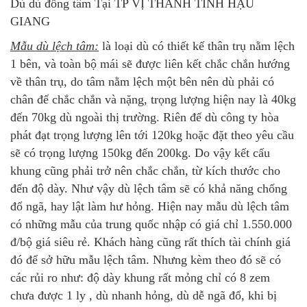
Dù dù đồng tâm Tại TP VỊ THANH TỈNH HẬU
GIANG
Mẫu dù lệch tâm:
là loại dù có thiết kế thân trụ nằm lệch
1 bên, và toàn bộ mái sẽ được liên kết chắc chắn hướng
về thân trụ, do tâm nằm lệch một bên nên dù phải có
chân đế chắc chắn và nặng, trọng lượng hiện nay là 40kg
đến 70kg dù ngoài thị trường. Riên đế dù công ty hòa
phát đạt trọng lượng lên tới 120kg hoặc đặt theo yêu cầu
sẽ có trọng lượng 150kg đến 200kg. Do vậy kết cấu
khung cũng phải trở nên chắc chắn, từ kích thước cho
đến độ dày. Như vậy dù lệch tâm sẽ có khả năng chống
đổ ngã, hay lật làm hư hỏng. Hiện nay mẫu dù lệch tâm
có những mẫu của trung quốc nhập có giá chỉ 1.550.000
đ/bộ giá siêu rẻ. Khách hàng cũng rất thích tài chính giá
đó để sở hữu mẫu lệch tâm. Nhưng kèm theo đó sẽ có
các rủi ro như: độ dày khung rất mỏng chỉ có 8 zem
chưa được 1 ly , dù nhanh hỏng, dù dễ ngã đổ, khi bị