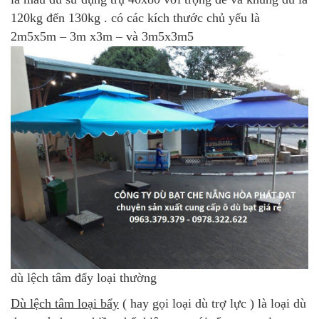
120kg đến 130kg . có các kích thước chủ yếu là
2m5x5m – 3m x3m – và 3m5x3m5
dù lệch tâm đẩy loại thường
Dù lệch tâm loại bẩy
( hay gọi loại dù trợ lực ) là loại dù