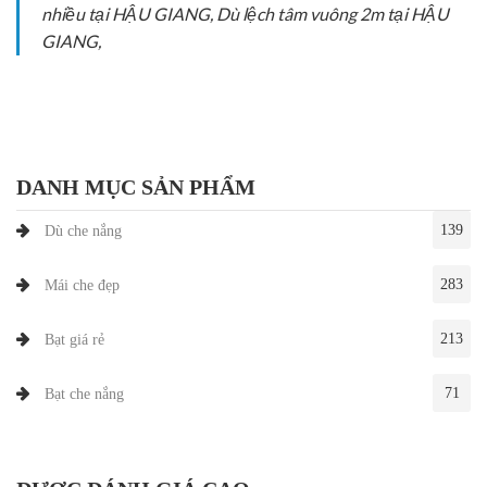
nhiều tại HẬU GIANG, Dù lệch tâm vuông 2m tại HẬU
GIANG,
DANH MỤC SẢN PHẨM
139
Dù che nắng
283
Mái che đẹp
213
Bạt giá rẻ
71
Bạt che nắng