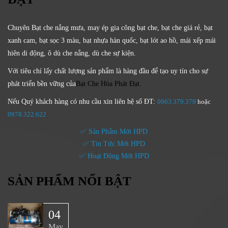
Chuyên Bạt che nắng mưa, may ép gia công bạt che, bạt che giá rẻ, bạt
xanh cam, bạt sọc 3 màu, bạt nhựa hàn quốc, bạt lót ao hồ, mái xếp mái
hiên di động, ô dù che nắng, dù che sự kiện.
Với tiêu chí lấy
chất lượng sản phẩm
là hàng đầu để tạo uy tín cho sự
phát triển bền vững của
Bạt Che Hòa Phát Đạt.
Nếu Quý khách hàng có nhu cầu xin liên hệ số ĐT:
0963.379.379
hoặc
0
978.322.622
✅ Sản Phẩm Mới HPD
✅ Tin Tức Mới HPD
✅ Hoạt Động Mới HPD
SẢN PHẨM NỔI BẬT
04
May