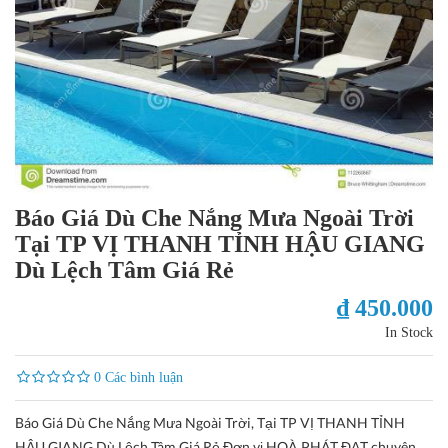
Báo Giá Dù Che Nắng Mưa Ngoài Trời
Tại TP VỊ THANH TỈNH HẬU GIANG
Dù Lệch Tâm Giá Rẻ
₫ 450.000
In Stock
0 Các bình luận
Báo Giá Dù Che Nắng Mưa Ngoài Trời, Tại TP VỊ THANH TỈNH
HẬU GIANG Dù Lệch Tâm Giá Rẻ Đơn vị HOÀ PHÁT ĐẠT chuyên