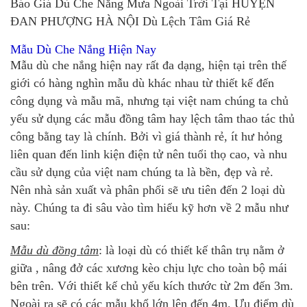
Báo Giá Dù Che Nắng Mưa Ngoài Trời Tại HUYỆN
ĐAN PHƯỢNG HÀ NỘI Dù Lệch Tâm Giá Rẻ
Mẫu Dù Che Nắng Hiện Nay
Mẫu dù che nắng hiện nay rất đa dạng, hiện tại trên thế
giới có hàng nghìn mẫu dù khác nhau từ thiết kế đến
công dụng và mẫu mã, nhưng tại việt nam chúng ta chủ
yếu sử dụng các mẫu đồng tâm hay lệch tâm thao tác thủ
công bằng tay là chính. Bởi vì giá thành rẻ, ít hư hỏng
liên quan đến linh kiện điện tử nên tuổi thọ cao, và nhu
cầu sử dụng của việt nam chúng ta là bền, đẹp và rẻ.
Nên nhà sản xuất và phân phối sẽ ưu tiên đến 2 loại dù
này. Chúng ta đi sâu vào tìm hiểu kỹ hơn về 2 mẫu như
sau:
Mẫu dù đồng tâm
: là loại dù có thiết kế thân trụ nằm ở
giữa , nâng đở các xương kèo chịu lực cho toàn bộ mái
bên trên. Với thiết kế chủ yếu kích thước từ 2m đến 3m.
Ngoài ra sẽ có các mẫu khổ lớn lên đến 4m. Ưu điểm dù