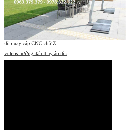
dù quay cáp CNC chữ Z
videos hướng dấn thay áo dù: