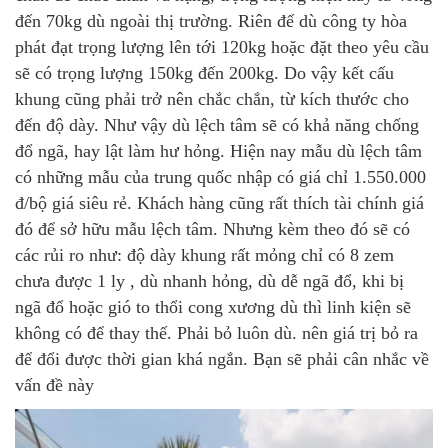
đến 70kg dù ngoài thị trường. Riên đế dù công ty hòa
phát đạt trọng lượng lên tới 120kg hoặc đặt theo yêu cầu
sẽ có trọng lượng 150kg đến 200kg. Do vậy kết cấu
khung cũng phải trở nên chắc chắn, từ kích thước cho
đến độ dày. Như vậy dù lệch tâm sẽ có khả năng chống
đổ ngã, hay lật làm hư hỏng. Hiện nay mẫu dù lệch tâm
có những mẫu của trung quốc nhập có giá chỉ 1.550.000
đ/bộ giá siêu rẻ. Khách hàng cũng rất thích tài chính giá
đó để sở hữu mẫu lệch tâm. Nhưng kèm theo đó sẽ có
các rủi ro như: độ dày khung rất mỏng chỉ có 8 zem
chưa được 1 ly , dù nhanh hỏng, dù dễ ngã đổ, khi bị
ngã đổ hoặc gió to thổi cong xương dù thì linh kiện sẽ
không có để thay thế. Phải bỏ luôn dù. nên giá trị bỏ ra
để đổi được thời gian khá ngắn. Bạn sẽ phải cân nhắc về
vấn đề này