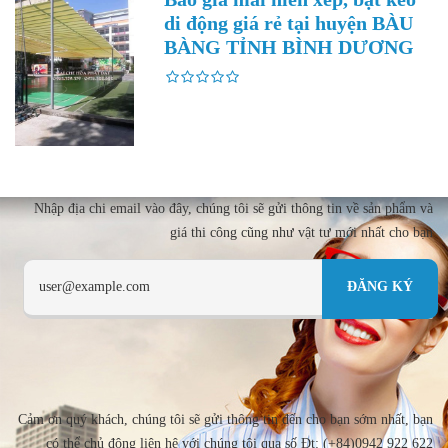
di động giá rẻ tại huyện BÀU
BÀNG TỈNH BÌNH DƯƠNG
Nhập địa chi email vào đây, chúng tôi sẽ gửi thông tin về sản phẩm và
giá thi công cũng như vật tư mới nhất cho bạn
Cảm ơn quý khách, chúng tôi sẽ gửi thông tin đến cho bạn sớm nhất, bạn
có thể chủ động liên hệ với chúng tôi qua số Đt: (+84)0942 922 622