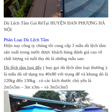
Dù Lệch Tâm Giá RẻTại HUYỆN ĐAN PHƯỢNG HÀ
NỘI
Phân Loại Dù Lệch Tâm
Hiện nay công ty chúng tôi cung cấp 3 mẫu dù lệch tâm
sản xuất trong nước được khách hàng đánh giá cao về
chất lượng và tuổi thọ dù là những mẫu sau:
Dù lệch tâm loại đẩy
( hay gọi dù lệch tâm loại thường ):
là mẫu dù sử dụng trụ 40x80 với trọng đế và khung dù là
120kg đến 130kg . có các kích thước chủ yếu là
2m5x5m – 3m x3m – và 3m5x3m5