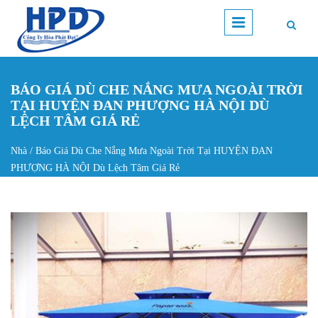
Nhảy đến nội dung
BÁO GIÁ DÙ CHE NẮNG MƯA NGOÀI TRỜI
TẠI HUYỆN ĐAN PHƯỢNG HÀ NỘI DÙ
LỆCH TÂM GIÁ RẺ
Nhà
/
Báo Giá Dù Che Nắng Mưa Ngoài Trời Tại HUYỆN ĐAN
Bạn đang ở đây
PHƯỢNG HÀ NỘI Dù Lệch Tâm Giá Rẻ