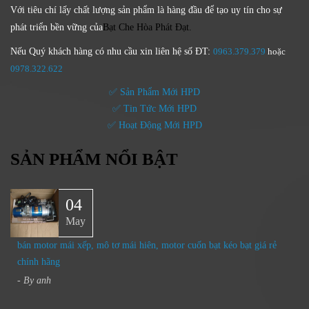
Với tiêu chí lấy
chất lượng sản phẩm
là hàng đầu để tạo uy tín cho sự
phát triển bền vững của
Bạt Che Hòa Phát Đạt.
Nếu Quý khách hàng có nhu cầu xin liên hệ số ĐT:
0963.379.379
hoặc
0
978.322.622
✅ Sản Phẩm Mới HPD
✅ Tin Tức Mới HPD
✅ Hoạt Động Mới HPD
SẢN PHẨM NỔI BẬT
04
May
bán motor mái xếp, mô tơ mái hiên, motor cuốn bạt kéo bạt giá rẻ
chính hãng
- By
anh