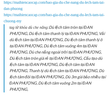
https://maihiencaocap.com/bao-gia-du-che-nang-du-lech-tam-tai-
dan-phuong​
https://maihiencaocap.com/bao-gia-du-che-nang-du-lech-tam-tai-
chuong-my​
Dù lệch tâm tròn tại ĐAN
tag từ khóa dù che nắng:
PHƯỢNG, Dù lệch tâm thanh lý tại ĐAN PHƯỢNG, Vải
dù lệch tâm tại ĐAN PHƯỢNG, Dù lệch tâm thanh lý ô
tại ĐAN PHƯỢNG, Dù lệch tâm vuông 4m tại ĐAN
PHƯỢNG, Dù che nắng ngoài trời tại ĐAN PHƯỢNG,
Dù lệch tâm tròn giá rẻ tại ĐAN PHƯỢNG, Cấu tạo dù
lệch tâm tại ĐAN PHƯỢNG, Dù lệch tâm tại ĐAN
PHƯỢNG, Thanh lý dù lệch tâm tại ĐAN PHƯỢNG, Dù
lệch tâm đôi tại ĐAN PHƯỢNG, Dù 3m giá bảo nhiều tại
ĐAN PHƯỢNG, Dù lệch tâm vuông 2m tại ĐAN
PHƯỢNG,