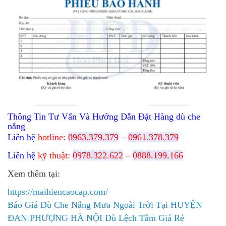
Thông Tin Tư Vấn Và Hướng Dẫn Đặt Hàng dù che
nắng
Liên hệ
hotline:
0963.379.379
–
0961.378.379
Liên hệ
kỹ thuật:
0978.322.622
–
0888.199.166
Xem thêm tại:
https://maihiencaocap.com/
Báo Giá Dù Che Nắng Mưa Ngoài Trời Tại HUYỆN
ĐAN PHƯỢNG HÀ NỘI Dù Lệch Tâm Giá Rẻ