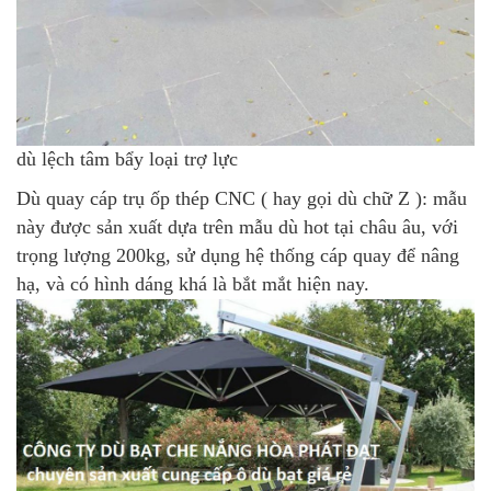
dù lệch tâm bẩy loại trợ lực
Dù quay cáp trụ ốp thép CNC
( hay gọi dù chữ Z ): mẫu
này được sản xuất dựa trên mẫu dù hot tại châu âu, với
trọng lượng 200kg, sử dụng hệ thống cáp quay để nâng
hạ, và có hình dáng khá là bắt mắt hiện nay.