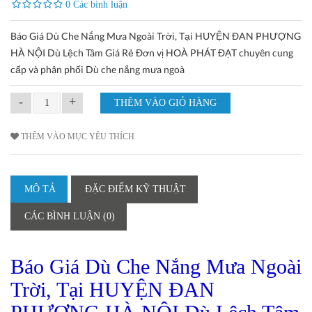
0 Các bình luận
Báo Giá Dù Che Nắng Mưa Ngoài Trời, Tại HUYỆN ĐAN PHƯỢNG
HÀ NỘI Dù Lệch Tâm Giá Rẻ Đơn vị HOÀ PHÁT ĐẠT chuyên cung
cấp và phân phối Dù che nắng mưa ngoà
-
+
THÊM VÀO MỤC YÊU THÍCH
MÔ TẢ
ĐẶC ĐIỂM KỸ THUẬT
CÁC BÌNH LUẬN (0)
Báo Giá Dù Che Nắng Mưa Ngoài
Trời, Tại HUYỆN ĐAN