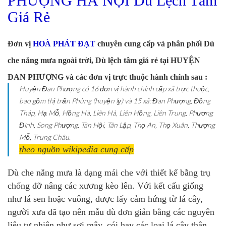
PHƯỢNG HÀ NỘI Dù Lệch Tâm
Giá Rẻ
Đơn vị
HOÀ PHÁT ĐẠT
chuyên cung cấp và phân phối Dù
che nắng mưa ngoài trời, Dù lệch tâm giá rẻ tại HUYỆN
ĐAN PHƯỢNG và các đơn vị trực thuộc hành chính sau :
Huyện Đan Phượng có 16 đơn vị hành chính cấp xã trực thuộc,
bao gồm thị trấn Phùng (huyện lỵ) và 15 xã: Đan Phượng, Đồng
Tháp, Hạ Mỗ, Hồng Hà, Liên Hà, Liên Hồng, Liên Trung, Phương
Đình, Song Phượng, Tân Hội, Tân Lập, Thọ An, Thọ Xuân, Thượng
Mỗ, Trung Châu.
theo nguồn wikipedia cung cấp
Dù che nắng mưa là dạng mái che với thiết kế bằng trụ
chống đỡ nâng các xương kèo lên. Với kết cấu giống
như lá sen hoặc vuông, được lấy cảm hứng từ lá cây
,
người xưa đã tạo nên mẫu dù đơn giản bằng các nguyên
liệu tự nhiên như sợi mây, cói,hay các loại lá cây thân