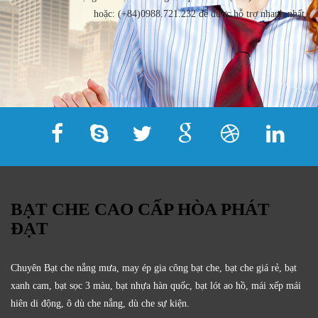
hoặc: (+84)0988.721.232 để được hỗ trợ nhanh nhất.
BẠT CHE CAO CẤP HÒA PHÁT
ĐẠT
Chuyên Bạt che nắng mưa, may ép gia công bạt che, bạt che giá rẻ, bạt
xanh cam, bạt sọc 3 màu, bạt nhựa hàn quốc, bạt lót ao hồ, mái xếp mái
hiên di động, ô dù che nắng, dù che sự kiện.