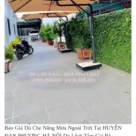
Báo Giá Dù Che Nắng Mưa Ngoài Trời Tại HUYỆN
ĐAN PHƯỢNG HÀ NỘI Dù Lệch Tâm Giá Rẻ