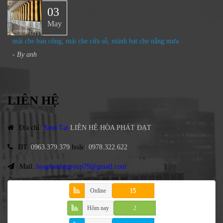
03
May
mái che ban công, mái che cửa sổ, mành bạt che nắng mưa
- By
anh
LIÊN HỆ
Địa chỉ
:
Xem Tại
LIÊN HỆ HÒA PHÁT ĐẠT
ĐT
:
0963.379.379
hoặc
:
0978.322.622
Mail:
hoaphatdatgroup79@gmail.com
Online
15
Hôm nay
2