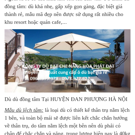
đồng tâm: dù khá nhẹ, gấp xếp gọn gàng, đặc biệt giá
thành rẻ, mẫu mã đẹp nên được sử dụng rất nhiều cho
khu resort hoặc quán cafe,...
Dù dù đồng tâm Tại HUYỆN ĐAN PHƯỢNG HÀ NỘI
Mẫu dù lệch tâm:
là loại dù có thiết kế thân trụ nằm lệch
1 bên, và toàn bộ mái sẽ được liên kết chắc chắn hướng
về thân trụ, do tâm nằm lệch một bên nên dù phải có
chân đế chắc chắn và nặng, trọng lượng hiện nay là 40kg