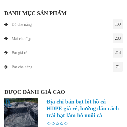
DANH MỤC SẢN PHẨM
139
Dù che nắng
283
Mái che đẹp
213
Bạt giá rẻ
71
Bạt che nắng
ĐƯỢC ĐÁNH GIÁ CAO
Địa chỉ bán bạt lót hồ cá
HDPE giá rẻ, hướng dẫn cách
trải bạt làm hồ nuôi cá