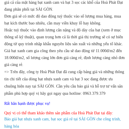
giá cả của mặt hàng bạt xanh cam và bạt 3 sọc các khổ của Hoà Phát Đạt
đang phân phối tại SÀI GÒN.
Đơn giá sẽ có mức độ dao động tuỳ thuộc vào số lượng mua hàng, mua
bạt kích thước bao nhiêu, cần may viền khuy lỗ hay không.
Hoặc tuỳ thuộc vào định lượng cân nặng và độ dày của bạt (xem ở mục
thông số kỹ thuật), quan trọng hơn cả là thời giá thị trường sẽ có sự biến
động từ quy trình nhập khẩu nguyên liệu sản xuất và những yếu tố khác.
Giá bạt xanh cam gia công theo yêu cầu sẽ dao động từ 11.000đ/m2 đến
18.000đ/m2, số lượng càng lớn đơn giá càng rẻ, định lượng càng nhỏ đơn
giá càng rẻ.
=> Trên đây, công ty Hoà Phát Đạt đã cung cấp bảng giá và những thông
tin chi tiết của dòng bạt nhựa xanh cam và bạt 3 sọc đang được ưa
chuộng hiện nay tại SÀI GÒN.
Cần yêu cầu báo giá và hỗ trợ tư vấn sản
phẩm phù hợp quý vị hãy gọi ngay qua hotline: 0963.379.379
Rất hân hạnh được phục vụ!
Quý vị có thể tham khảo thêm sản phẩm của Hoà Phát Đạt tại đây:
Báo giá bạt nhựa xanh cam, bạt sọc giá rẻ tại SÀI GÒN che công trình,
hàng hóa