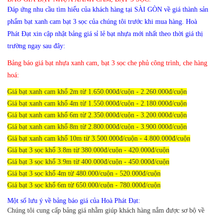
Đáp ứng nhu cầu tìm hiểu của khách hàng tại SÀI GÒN về giá thành sản
phẩm bạt xanh cam bạt 3 sọc của chúng tôi trước khi mua hàng. Hoà
Phát Đạt xin cập nhật bảng giá sỉ lẻ bạt nhựa mới nhất theo thời giá thị
trường ngay sau đây:
Bảng báo giá bạt nhựa xanh cam, bạt 3 sọc che phủ công trình, che hàng
hoá:
Giá bạt xanh cam khổ 2m từ 1.650.000đ/cuộn - 2.260.000đ/cuộn
Giá bạt xanh cam khổ 4m từ 1.550.000đ/cuộn - 2.180.000đ/cuộn
Giá bạt xanh cam khổ 6m từ 2.350.000đ/cuộn - 3.200.000đ/cuộn
Giá bạt xanh cam khổ 8m từ 2.800.000đ/cuộn - 3.900.000đ/cuộn
Giá bạt xanh cam khổ 10m từ 3.500.000đ/cuộn - 4.800.000đ/cuộn
Giá bạt 3 sọc khổ 3.8m từ 380.000đ/cuộn - 420.000đ/cuộn
Giá bạt 3 sọc khổ 3.9m từ 400.000đ/cuộn - 450.000đ/cuộn
Giá bạt 3 sọc khổ 4m từ 480.000/cuộn - 520.000đ/cuộn
Giá bạt 3 sọc khổ 6m từ 650.000/cuộn - 780.000đ/cuộn
Một số lưu ý về bảng báo giá của Hoà Phát Đạt:
Chúng tôi cung cấp bảng giá nhằm giúp khách hàng nắm được sơ bộ về