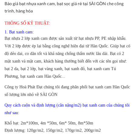
Báo giá bạt nhựa xanh cam, bạt sọc giá rẻ tại SÀI GÒN che công
trình, hàng hóa
THÔNG SỐ KỸ THUẬT:
1. Bạt xanh cam:
Bạt nhựa 2 lớp xanh cam được sản xuất từ hạt nhựa PP, PE nhập khẩu.
Với 2 lớp được ép lại bằng công nghệ hiện đại từ Hàn Quốc. Giúp bạt có
độ dẻo dai, co dãn tốt và khả năng chống thấm nước lâu dài. Bạt có 2
mặt xanh và mặt cam, khách hàng thường biết đến với các tên gọi như:
bạt 2 da, bạt 2 lớp, bạt vàng xanh, bạt xanh đỏ, bạt xanh cam Tú
Phương, bạt xanh cam Hàn Quốc...
Công ty Hoà Phát Đạt chúng tôi đang phân phối bạt xanh cam Hàn Quốc
số lượng lớn nhỏ về SÀI GÒN
Quy cách cuộn và định lượng (cân nặng/m2) bạt xanh cam của chúng tôi
như sau:
Khổ bạt:
2m*100m, 4m *50m, 6m* 50m, 8m*50m
Định lượng:
120gr/m2, 150gr/m2, 170gr/m2, 200gr/m2