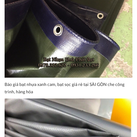
Báo giá bạt nhựa xanh cam, bạt sọc giá rẻ tại SÀI GÒN che công
trình, hàng hóa