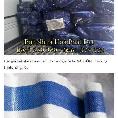
Báo giá bạt nhựa xanh cam, bạt sọc giá rẻ tại SÀI GÒN che công
trình, hàng hóa