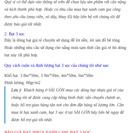
Quý vị có thể dựa vào thông số trên để chọn lựa sản phẩm với cân nặng
và kích thước phù hợp. Hoặc có nhu cầu mua bạt xanh cam gia công
theo yêu cầu (may viền, xỏ dây, khuy lỗ) hãy liên hệ với chúng tôi để
được báo giá tốt nhất.
2. Bạt 3 sọc:
Đây là dòng bạt giá rẻ chuyên sử dụng để lót nền, lót sàn đổ bê tông.
Hoặc những nhu cầu sử dụng che nắng mưa tạm thời cần giá rẻ thì dòng
bạt này rất phù hợp.
Quy cách cuộn và định lượng bạt 3 sọc của chúng tôi như sau:
Khổ bạt:
3.8m*50m, 3.9m*50m, 4m*50m, 6m*50m
Định lượng:
60gr/m2
Lưu ý:
Khách hàng ở SÀI GÒN mua các dòng bạt nhựa giá rẻ của
chúng tôi sẽ được cung cấp bằng hình thức vận chuyển chành xe,
hoặc hỗ trợ giao hàng tận nơi cho đơn đặt hàng số lượng lớn. Cần
mua lẻ bạt xanh cam, bạt 3 sọc ở tại SÀI GÒN hãy liên hệ ngay để
được hỗ trợ giá tốt nhất.
BÁO GIÁ BẠT NHỰA XANH CAM, BẠT 3 SỌC: