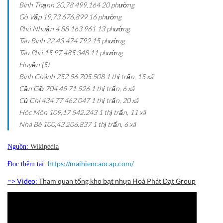
Bình Thạnh
20,78
499.164
20 phường
Gò Vấp
19,73
676.899
16 phường
Phú Nhuận
4,88
163.961
13 phường
Tân Bình
22,43
474.792
15 phường
Tân Phú
15,97
485.348
11 phường
Huyện (5)
Bình Chánh
252,56
705.508
1 thị trấn, 15 xã
Cần Giờ
704,45
71.526
1 thị trấn, 6 xã
Củ Chi
434,77
462.047
1 thị trấn, 20 xã
Hóc Môn
109,17
542.243
1 thị trấn, 11 xã
Nhà Bè
100,43
206.837
1 thị trấn, 6 xã
Nguồn:
Wikipedia
https://maihiencaocap.com/
Đọc thêm tại:
=> Video:
Tham quan tổng kho bạt nhựa Hoà Phát Đạt Group