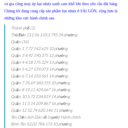
và gia công may ép bạt nhựa xanh cam khổ lớn theo yêu cầu đặt hàng.
Chúng tôi đang cung cấp sản phẩm bạt nhựa ở SÀI GÒN, rộng hơn là
những khu vực hành chính sau:
Thành phố (1)
Thủ Đức
211,56
1.013.795
34 phường
Quận (16)
Quận 1
7,72
142.625
10 phường
Quận 3
4,92
190.375
12 phường
Quận 4
4,18
175.329
13 phường
Quận 5
4,27
159.073
14 phường
Quận 6
7,14
233.561
14 phường
Quận 7
35,69
360.155
10 phường
Quận 8
19,11
424.667
16 phường
Quận 10
5,72
234.819
14 phường
Quận 11
5,14
209.867
16 phường
Quận 12
52,74
620.146
11 phường
Tên
Diện tích
Dân số (người)
Hành chính
Bình Tân
52,02
784.173
10 phường