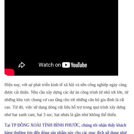
Hiện nay, với sự phát triển kinh tế xã hội và nền công nghiệp ngày càng
được cải thiện. Nhu cầu xây dựng các dự án công trình từ nhỏ tới lớn, từ
những khu vực chung cư cao tầng cho tới những căn hộ gia đình là rất
cao. Từ đó, việc sử dụng dòng vật liệu hỗ trợ trong quá trình xây dựng
như bạt xanh cam, bạt 3 sọc, bạt nhựa là gần như không thể thiếu.
Tại TP ĐỒNG XOÀI TỈNH BÌNH PHƯỚC, chúng tôi nhận thấy khách
hàng thường tìm đến dòng sản phẩm này cho các mục đích sử dụng như: