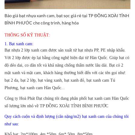
Báo giá bạt nhựa xanh cam, bạt sọc giá rẻ tại TP ĐỒNG XOÀI TỈNH
BÌNH PHƯỚC che công trình, hàng hóa
THÔNG SỐ KỸ THUẬT:
1. Bạt xanh cam:
Bạt nhựa 2 lớp xanh cam được sản xuất từ hạt nhựa PP, PE nhập khẩu.
Với 2 lớp được ép lại bằng công nghệ hiện đại từ Hàn Quốc. Giúp bạt có
độ dẻo dai, co dãn tốt và khả năng chống thấm nước lâu dài. Bạt có 2
mặt xanh và mặt cam, khách hàng thường biết đến với các tên gọi như:
bạt 2 da, bạt 2 lớp, bạt vàng xanh, bạt xanh đỏ, bạt xanh cam Tú
Phương, bạt xanh cam Hàn Quốc...
Công ty Hoà Phát Đạt chúng tôi đang phân phối bạt xanh cam Hàn Quốc
số lượng lớn nhỏ về TP ĐỒNG XOÀI TỈNH BÌNH PHƯỚC
Quy cách cuộn và định lượng (cân nặng/m2) bạt xanh cam của chúng tôi
như sau:
Khổ bạt:
2m*100m, 4m *50m, 6m* 50m, 8m*50m