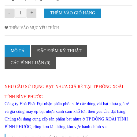
-
+
THÊM VÀO MỤC YÊU THÍCH
MÔ TẢ
ĐẶC ĐIỂM KỸ THUẬT
CÁC BÌNH LUẬN (0)
NHU CẦU SỬ DỤNG BẠT NHỰA GIÁ RẺ TẠI TP ĐỒNG XOÀI
TỈNH BÌNH PHƯỚC:
Công ty Hoà Phát Đạt nhận phân phối sỉ lẻ các dòng vải bạt nhựa giá rẻ
và gia công may ép bạt nhựa xanh cam khổ lớn theo yêu cầu đặt hàng.
Chúng tôi đang cung cấp sản phẩm bạt nhựa ở TP ĐỒNG XOÀI TỈNH
BÌNH PHƯỚC, rộng hơn là những khu vực hành chính sau: