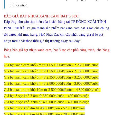
giá tốt nhất.
BÁO GIÁ BẠT NHỰA XANH CAM, BẠT 3 SỌC:
Đáp ứng nhu cầu tìm hiểu của khách hàng tại TP ĐỒNG XOÀI TỈNH
BÌNH PHƯỚC về giá thành sản phẩm bạt xanh cam bạt 3 sọc của chúng
tôi trước khi mua hàng. Hoà Phát Đạt xin cập nhật bảng giá sỉ lẻ bạt
nhựa mới nhất theo thời giá thị trường ngay sau đây:
Bảng báo giá bạt nhựa xanh cam, bạt 3 sọc che phủ công trình, che hàng
hoá:
Giá bạt xanh cam khổ 2m từ 1.650.000đ/cuộn - 2.260.000đ/cuộn
Giá bạt xanh cam khổ 4m từ 1.550.000đ/cuộn - 2.180.000đ/cuộn
Giá bạt xanh cam khổ 6m từ 2.350.000đ/cuộn - 3.200.000đ/cuộn
Giá bạt xanh cam khổ 8m từ 2.800.000đ/cuộn - 3.900.000đ/cuộn
Giá bạt xanh cam khổ 10m từ 3.500.000đ/cuộn - 4.800.000đ/cuộn
Giá bạt 3 sọc khổ 3.8m từ 380.000đ/cuộn - 420.000đ/cuộn
Giá bạt 3 sọc khổ 3.9m từ 400.000đ/cuộn - 450.000đ/cuộn
Giá bạt 3 sọc khổ 4m từ 480.000/cuộn - 520.000đ/cuộn
Giá bạt 3 sọc khổ 6m từ 650.000/cuộn - 780.000đ/cuộn