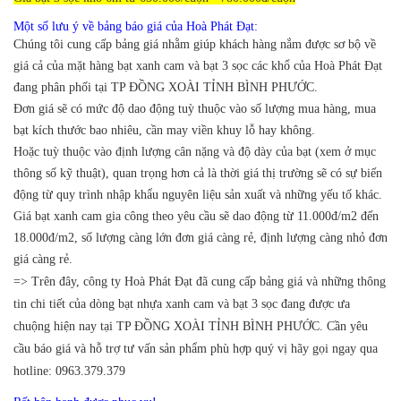
Một số lưu ý về bảng báo giá của Hoà Phát Đạt:
Chúng tôi cung cấp bảng giá nhằm giúp khách hàng nắm được sơ bộ về
giá cả của mặt hàng bạt xanh cam và bạt 3 sọc các khổ của Hoà Phát Đạt
đang phân phối tại TP ĐỒNG XOÀI TỈNH BÌNH PHƯỚC.
Đơn giá sẽ có mức độ dao động tuỳ thuộc vào số lượng mua hàng, mua
bạt kích thước bao nhiêu, cần may viền khuy lỗ hay không.
Hoặc tuỳ thuộc vào định lượng cân nặng và độ dày của bạt (xem ở mục
thông số kỹ thuật), quan trọng hơn cả là thời giá thị trường sẽ có sự biến
động từ quy trình nhập khẩu nguyên liệu sản xuất và những yếu tố khác.
Giá bạt xanh cam gia công theo yêu cầu sẽ dao động từ 11.000đ/m2 đến
18.000đ/m2, số lượng càng lớn đơn giá càng rẻ, định lượng càng nhỏ đơn
giá càng rẻ.
=> Trên đây, công ty Hoà Phát Đạt đã cung cấp bảng giá và những thông
tin chi tiết của dòng bạt nhựa xanh cam và bạt 3 sọc đang được ưa
chuộng hiện nay tại TP ĐỒNG XOÀI TỈNH BÌNH PHƯỚC.
Cần yêu
cầu báo giá và hỗ trợ tư vấn sản phẩm phù hợp quý vị hãy gọi ngay qua
hotline: 0963.379.379