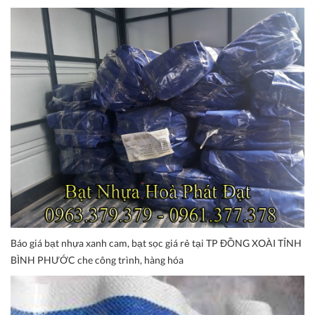
Báo giá bạt nhựa xanh cam, bạt sọc giá rẻ tại TP ĐỒNG XOÀI TỈNH
BÌNH PHƯỚC che công trình, hàng hóa