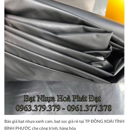
Báo giá bạt nhựa xanh cam, bạt sọc giá rẻ tại TP ĐỒNG XOÀI TỈNH
BÌNH PHƯỚC che công trình, hàng hóa