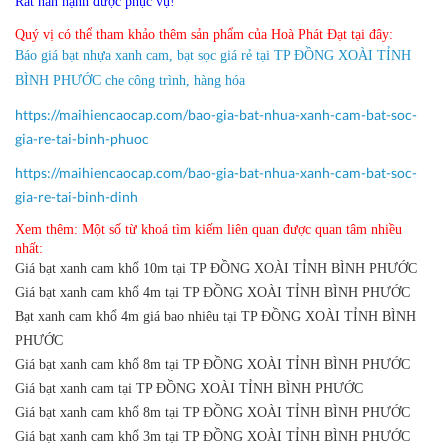
Rất hân hạnh được phục vụ!
Quý vị có thể tham khảo thêm sản phẩm của Hoà Phát Đạt tại đây:
Báo giá bạt nhựa xanh cam, bạt sọc giá rẻ tại TP ĐỒNG XOÀI TỈNH
BÌNH PHƯỚC che công trình, hàng hóa
https://maihiencaocap.com/bao-gia-bat-nhua-xanh-cam-bat-soc-
gia-re-tai-binh-phuoc
https://maihiencaocap.com/bao-gia-bat-nhua-xanh-cam-bat-soc-
gia-re-tai-binh-dinh
Xem thêm: Một số từ khoá tìm kiếm liên quan được quan tâm nhiều
nhất:
Giá bạt xanh cam khổ 10m tại TP ĐỒNG XOÀI TỈNH BÌNH PHƯỚC
Giá bạt xanh cam khổ 4m tại TP ĐỒNG XOÀI TỈNH BÌNH PHƯỚC
Bạt xanh cam khổ 4m giá bao nhiêu tại TP ĐỒNG XOÀI TỈNH BÌNH
PHƯỚC
Giá bạt xanh cam khổ 8m tại TP ĐỒNG XOÀI TỈNH BÌNH PHƯỚC
Giá bạt xanh cam tại TP ĐỒNG XOÀI TỈNH BÌNH PHƯỚC
Giá bạt xanh cam khổ 8m tại TP ĐỒNG XOÀI TỈNH BÌNH PHƯỚC
Giá bạt xanh cam khổ 3m tại TP ĐỒNG XOÀI TỈNH BÌNH PHƯỚC