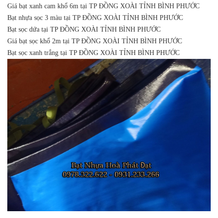
Giá bạt xanh cam khổ 6m tại TP ĐỒNG XOÀI TỈNH BÌNH PHƯỚC
Bạt nhựa sọc 3 màu tại TP ĐỒNG XOÀI TỈNH BÌNH PHƯỚC
Bạt sọc dứa tại TP ĐỒNG XOÀI TỈNH BÌNH PHƯỚC
Giá bạt sọc khổ 2m tại TP ĐỒNG XOÀI TỈNH BÌNH PHƯỚC
Bạt sọc xanh trắng tại TP ĐỒNG XOÀI TỈNH BÌNH PHƯỚC