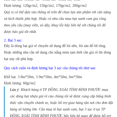
Định lượng:
120gr/m2, 150gr/m2, 170gr/m2, 200gr/m2
Quý vị có thể dựa vào thông số trên để chọn lựa sản phẩm với cân nặng
và kích thước phù hợp. Hoặc có nhu cầu mua bạt xanh cam gia công
theo yêu cầu (may viền, xỏ dây, khuy lỗ) hãy liên hệ với chúng tôi để
được báo giá tốt nhất.
2. Bạt 3 sọc:
Đây là dòng bạt giá rẻ chuyên sử dụng để lót nền, lót sàn đổ bê tông.
Hoặc những nhu cầu sử dụng che nắng mưa tạm thời cần giá rẻ thì dòng
bạt này rất phù hợp.
Quy cách cuộn và định lượng bạt 3 sọc của chúng tôi như sau:
Khổ bạt:
3.8m*50m, 3.9m*50m, 4m*50m, 6m*50m
Định lượng:
60gr/m2
Lưu ý:
Khách hàng ở TP ĐỒNG XOÀI TỈNH BÌNH PHƯỚC mua
các dòng bạt nhựa giá rẻ của chúng tôi sẽ được cung cấp bằng hình
thức vận chuyển chành xe, hoặc hỗ trợ giao hàng tận nơi cho đơn đặt
hàng số lượng lớn. Cần mua lẻ bạt xanh cam, bạt 3 sọc ở tại TP
ĐỒNG XOÀI TỈNH BÌNH PHƯỚC hãy liên hệ ngay để được hỗ trợ