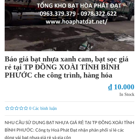
Báo giá bạt nhựa xanh cam, bạt sọc giá
rẻ tại TP ĐỒNG XOÀI TỈNH BÌNH
PHƯỚC che công trình, hàng hóa
₫ 10.000
In Stock
0 Các bình luận
NHU CẦU SỬ DỤNG BẠT NHỰA GIÁ RẺ TẠI TP ĐỒNG XOÀI TỈNH
BÌNH PHƯỚC: Công ty Hoà Phát Đạt nhận phân phối sỉ lẻ các
dòng vải bạt nhựa giá rẻ và gia côn