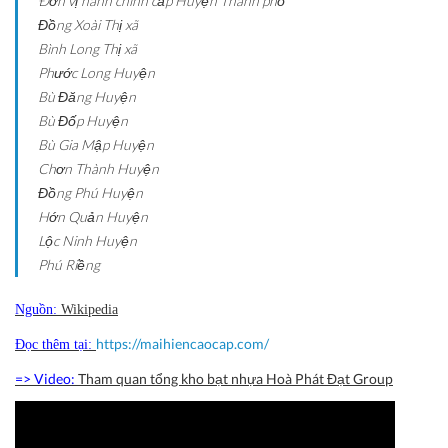
Ðơn vị hành chính cấp Huyện
Thành phố
Đồng Xoài
Thị xã
Bình Long
Thị xã
Phước Long
Huyện
Bù Đăng
Huyện
Bù Đốp
Huyện
Bù Gia Mập
Huyện
Chơn Thành
Huyện
Đồng Phú
Huyện
Hớn Quản
Huyện
Lộc Ninh
Huyện
Phú Riềng
Nguồn:
Wikipedia
https://maihiencaocap.com/
Đọc thêm tại:
=> Video:
Tham quan tổng kho bạt nhựa Hoà Phát Đạt Group