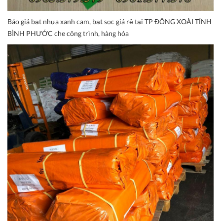
Báo giá bạt nhựa xanh cam, bạt sọc giá rẻ tại TP ĐỒNG XOÀI TỈNH
BÌNH PHƯỚC che công trình, hàng hóa