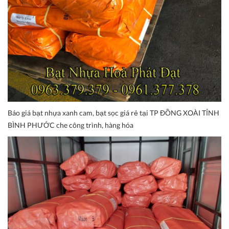
Báo giá bạt nhựa xanh cam, bạt sọc giá rẻ tại TP ĐỒNG XOÀI TỈNH
BÌNH PHƯỚC che công trình, hàng hóa