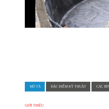
MÔ TẢ
ĐẶC ĐIỂM KỸ THUẬT
CÁC BÌ
GIỚI THIỆU: