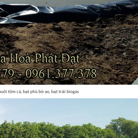
nuôi tôm cá, bạt phủ bờ ao, bạt trải biogas