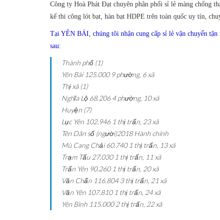
Công ty Hoà Phát Đạt chuyên phân phối sỉ lẻ màng chống thấ
kế thi công lót bạt, hàn bạt HDPE trên toàn quốc uy tín, chu
Tại YÊN BÁI, chúng tôi nhận cung cấp sỉ lẻ vận chuyển tận
sau:
Thành phố (1)
Yên Bái
125.000
9 phường, 6 xã
Thị xã (1)
Nghĩa Lộ
68.206
4 phường, 10 xã
Huyện (7)
Lục Yên
102.946
1 thị trấn, 23 xã
Tên
Dân số (người)2018
Hành chính
Mù Cang Chải
60.740
1 thị trấn, 13 xã
Trạm Tấu
27.030
1 thị trấn, 11 xã
Trấn Yên
90.260
1 thị trấn, 20 xã
Văn Chấn
116.804
3 thị trấn, 21 xã
Văn Yên
107.810
1 thị trấn, 24 xã
Yên Bình
115.000
2 thị trấn, 22 xã