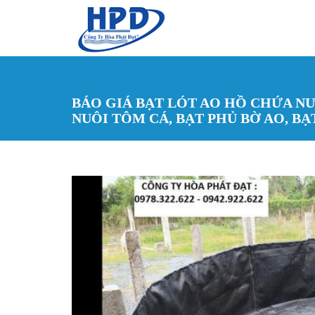
Nhảy đến nội dung
BÁO GIÁ BẠT LÓT AO HỒ CHỨA NƯỚ
NUÔI TÔM CÁ, BẠT PHỦ BỜ AO, BẠ