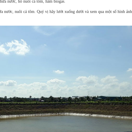
hứa nước, hồ nuôi cá tôm, hầm biogas.
ứa nước, nuôi cá tôm. Quý vị hãy lướt xuống dưới và xem qua một số hình ảnh