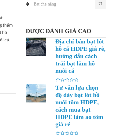
71
Bạt che nắng
ạt
ng thấm
ĐƯỢC ĐÁNH GIÁ CAO
t hồ
ôi cá.
Địa chỉ bán bạt lót
hồ cá HDPE giá rẻ,
hướng dẫn cách
trải bạt làm hồ
nuôi cá
Tư vấn lựa chọn
độ dày bạt lót hồ
nuôi tôm HDPE,
cách mua bạt
HDPE làm ao tôm
giá rẻ