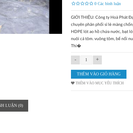
0 Các bình luận
GIỚI THIỆU: Công ty Hoà Phát Đ
chuyên phân phối sỉ lẻ màng chố
HDPE lót ao hồ chứa nước, bạt ló
nuôi cá tôm. vuông tôm, bể nổi nu
Thi�
-
+
THÊM VÀO MỤC YÊU THÍCH
NH LUẬN (0)