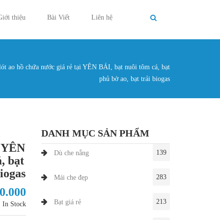
Giới thiệu
Bài Viết
Liên hệ
lót ao hồ chứa nước giá rẻ tại YÊN BÁI, bạt nuôi tôm cá, bạt
g ở đây
phủ bờ ao, bạt trải biogas
DANH MỤC SẢN PHẨM
ồ
i YÊN
139
Dù che nắng
, bạt
biogas
283
Mái che đẹp
30.000
213
Bạt giá rẻ
In Stock