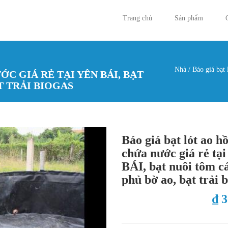
Trang chủ
Sản phẩm
Nhà
/
Báo giá bạt 
C GIÁ RẺ TẠI YÊN BÁI, BẠT
Bạn đan
T TRẢI BIOGAS
Báo giá bạt lót ao h
chứa nước giá rẻ tạ
BÁI, bạt nuôi tôm cá
phủ bờ ao, bạt trải 
₫ 