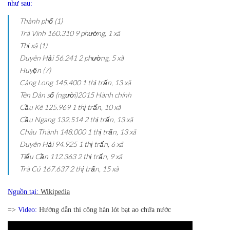
như sau:
Thành phố (1)
Trà Vinh
160.310
9 phường, 1 xã
Thị xã (1)
Duyên Hải
56.241
2 phường, 5 xã
Huyện (7)
Càng Long
145.400
1 thị trấn, 13 xã
Tên
Dân số (người)2015
Hành chính
Cầu Kè
125.969
1 thị trấn, 10 xã
Cầu Ngang
132.514
2 thị trấn, 13 xã
Châu Thành
148.000
1 thị trấn, 13 xã
Duyên Hải
94.925
1 thị trấn, 6 xã
Tiểu Cần
112.363
2 thị trấn, 9 xã
Trà Cú
167.637
2 thị trấn, 15 xã
Nguồn tại:
Wikipedia
=>
Video:
Hướng dẫn thi công hàn lót bạt ao chứa nước