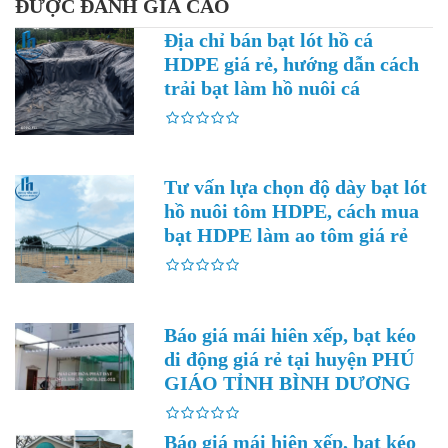
ĐƯỢC ĐÁNH GIÁ CAO
Địa chỉ bán bạt lót hồ cá
HDPE giá rẻ, hướng dẫn cách
trải bạt làm hồ nuôi cá
Tư vấn lựa chọn độ dày bạt lót
hồ nuôi tôm HDPE, cách mua
bạt HDPE làm ao tôm giá rẻ
Báo giá mái hiên xếp, bạt kéo
di động giá rẻ tại huyện PHÚ
GIÁO TỈNH BÌNH DƯƠNG
Báo giá mái hiên xếp, bạt kéo