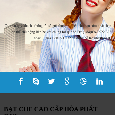
Cảm ơn quý khách, chúng tôi sẽ gửi thông tin đến cho bạn sớm nhất, bạn
có thể chủ động liên hệ với chúng tôi qua số Đt: (+84)0942 922 622
hoặc: (+84)0988.721.232 để được hỗ trợ nhanh nhất.
BẠT CHE CAO CẤP HÒA PHÁT