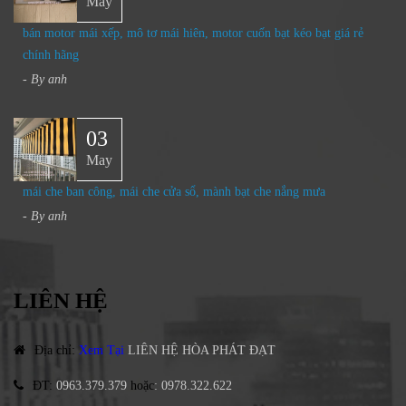
May
bán motor mái xếp, mô tơ mái hiên, motor cuốn bạt kéo bạt giá rẻ
chính hãng
- By
anh
03
May
mái che ban công, mái che cửa sổ, mành bạt che nắng mưa
- By
anh
LIÊN HỆ
Địa chỉ
:
Xem Tại
LIÊN HỆ HÒA PHÁT ĐẠT
ĐT
:
0963.379.379
hoặc
:
0978.322.622