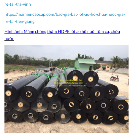
re-tai-tra-vinh
https://maihiencaocap.com/bao-gia-bat-lot-ao-ho-chua-nuoc-gia-
re-tai-tien-giang
Hình ảnh: Màng chống thấm HDPE lót ao hồ nuôi tôm cá, chứa
nước