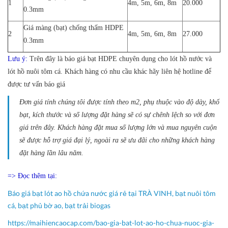
1
4m, 5m, 6m, 8m
20.000
0.3mm
Giá màng (bạt) chống thấm HDPE
2
4m, 5m, 6m, 8m
27.000
0.3mm
Lưu ý:
Trên đây là báo giá bạt HDPE chuyên dụng cho lót hồ nước và
lót hồ nuôi tôm cá. Khách hàng có nhu cầu khác hãy liên hệ hotline để
được tư vấn báo giá
Đơn giá tính chúng tôi được tính theo m2, phụ thuộc vào độ dày, khổ
bạt, kích thước và số lượng đặt hàng sẽ có sự chênh lệch so với đơn
giá trên đây. Khách hàng đặt mua số lượng lớn và mua nguyên cuộn
sẽ được hỗ trợ giá đại lý, ngoài ra sẽ ưu đãi cho những khách hàng
đặt hàng lần lâu năm.
=> Đọc thêm tại:
Báo giá bạt lót ao hồ chứa nước giá rẻ tại TRÀ VINH, bạt nuôi tôm
cá, bạt phủ bờ ao, bạt trải biogas
https://maihiencaocap.com/bao-gia-bat-lot-ao-ho-chua-nuoc-gia-