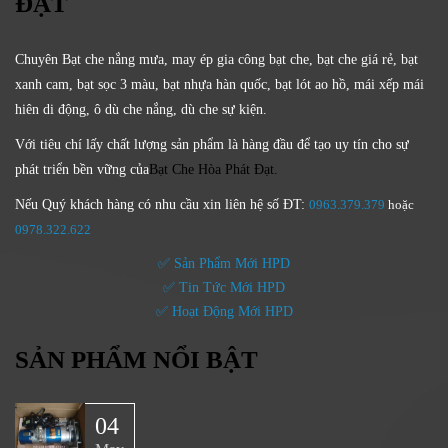
ĐẠT
Chuyên Bạt che nắng mưa, may ép gia công bạt che, bạt che giá rẻ, bạt
xanh cam, bạt sọc 3 màu, bạt nhựa hàn quốc, bạt lót ao hồ, mái xếp mái
hiên di động, ô dù che nắng, dù che sự kiện.
Với tiêu chí lấy
chất lượng sản phẩm
là hàng đầu để tạo uy tín cho sự
phát triển bền vững của
Bạt Che Hòa Phát Đạt.
Nếu Quý khách hàng có nhu cầu xin liên hệ số ĐT:
0963.379.379
hoặc
0
978.322.622
✅ Sản Phẩm Mới HPD
✅ Tin Tức Mới HPD
✅ Hoạt Động Mới HPD
SẢN PHẨM NỔI BẬT
04