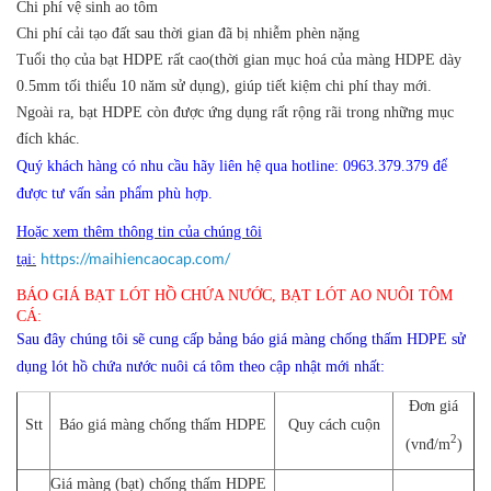
Chi phí vệ sinh ao tôm
Chi phí cải tạo đất sau thời gian đã bị nhiễm phèn nặng
Tuổi thọ của bạt HDPE rất cao(thời gian mục hoá của màng HDPE dày
0.5mm tối thiểu 10 năm sử dụng), giúp tiết kiệm chi phí thay mới.
Ngoài ra, bạt HDPE còn được ứng dụng rất rộng rãi trong những mục
đích khác.
Quý khách hàng có nhu cầu hãy liên hệ qua hotline: 0963.379.379 để
được tư vấn sản phẩm phù hợp.
Hoặc xem thêm thông tin của chúng tôi
https://maihiencaocap.com/
tại:
BÁO GIÁ BẠT LÓT HỒ CHỨA NƯỚC, BẠT LÓT AO NUÔI TÔM
CÁ:
Sau đây chúng tôi sẽ cung cấp bảng báo giá màng chống thấm HDPE sử
dụng lót hồ chứa nước nuôi cá tôm theo cập nhật mới nhất:
Đơn giá
Stt
Báo giá màng chống thấm HDPE
Quy cách cuộn
2
(vnđ/m
)
Giá màng (bạt) chống thấm HDPE