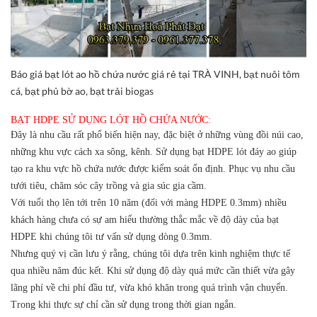
Báo giá bạt lót ao hồ chứa nước giá rẻ tại TRÀ VINH, bạt nuôi tôm
cá, bạt phủ bờ ao, bạt trải biogas
BẠT HDPE SỬ DỤNG LÓT HỒ CHỨA NƯỚC:
Đây là nhu cầu rất phổ biến hiện nay, đặc biệt ở những vùng đồi núi cao,
những khu vực cách xa sông, kênh. Sử dụng bạt HDPE lót đáy ao giúp
tạo ra khu vực hồ chứa nước được kiểm soát ổn định. Phục vụ nhu cầu
tưới tiêu, chăm sóc cây trồng và gia súc gia cầm.
Với tuổi thọ lên tới trên 10 năm (đối với màng HDPE 0.3mm) nhiều
khách hàng chưa có sự am hiểu thường thắc mắc về độ dày của bạt
HDPE khi chúng tôi tư vấn sử dụng dòng 0.3mm.
Nhưng quý vị cần lưu ý rằng, chúng tôi dựa trên kinh nghiệm thực tế
qua nhiều năm đúc kết. Khi sử dụng độ dày quá mức cần thiết vừa gây
lãng phí về chi phí đầu tư, vừa khó khăn trong quá trình vận chuyển.
Trong khi thực sự chỉ cần sử dụng trong thời gian ngắn.