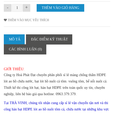
-
+
THÊM VÀO MỤC YÊU THÍCH
MÔ TẢ
ĐẶC ĐIỂM KỸ THUẬT
CÁC BÌNH LUẬN (0)
GIỚI THIỆU:
Công ty Hoà Phát Đạt chuyên phân phối sỉ lẻ màng chống thấm HDPE
lót ao hồ chứa nước, bạt lót hồ nuôi cá tôm. vuông tôm, bể nổi nuôi cá.
Thiết kế thi công lót bạt, hàn bạt HDPE trên toàn quốc uy tín, chuyên
nghiệp, liên hệ báo giá qua hotline: 0963.379.379.
Tại TRÀ VINH, chúng tôi nhận cung cấp sỉ lẻ vận chuyển tận nơi và thi
công hàn bạt HDPE lót ao hồ nuôi tôm cá, chứa nước tại những khu vực