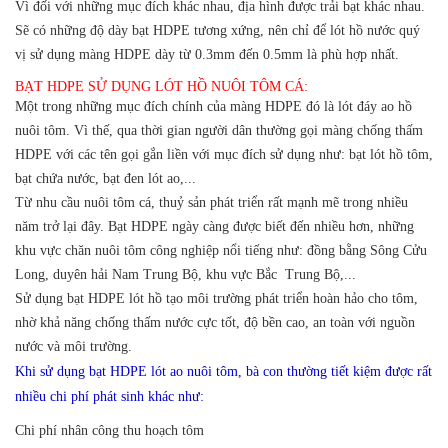
Vì đối với những mục đích khác nhau, địa hình được trải bạt khác nhau.
Sẽ có những độ dày bạt HDPE tương xứng, nên chỉ để lót hồ nước quý
vị sử dụng màng HDPE dày từ 0.3mm đến 0.5mm là phù hợp nhất.
BẠT HDPE SỬ DỤNG LÓT HỒ NUÔI TÔM CÁ:
Một trong những mục đích chính của màng HDPE đó là lót đáy ao hồ
nuôi tôm. Vì thế, qua thời gian người dân thường gọi màng chống thấm
HDPE với các tên gọi gắn liền với mục đích sử dụng như: bạt lót hồ tôm,
bạt chứa nước, bạt đen lót ao,...
Từ nhu cầu nuôi tôm cá, thuỷ sản phát triển rất mạnh mẽ trong nhiều
năm trở lại đây.
Bạt HDPE ngày càng được biết đến nhiều hơn, những
khu vực chăn nuôi tôm công nghiệp nổi tiếng như: đồng bằng Sông Cửu
Long, duyên hải Nam Trung Bộ, khu vực Bắc Trung Bộ,...
Sử dụng bạt HDPE lót hồ tạo môi trường phát triển hoàn hảo cho tôm,
nhờ khả năng chống thấm nước cực tốt, độ bền cao, an toàn với nguồn
nước và môi trường.
Khi sử dụng bạt HDPE lót ao nuôi tôm, bà con thường tiết kiệm được rất
nhiều chi phí phát sinh khác như:
Chi phí nhân công thu hoạch tôm