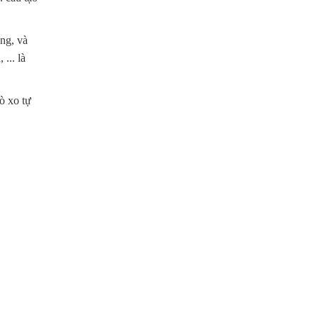
àng, và
... là
ò xo tự