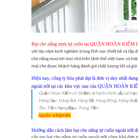
Bạt che nắng mưa tự cuốn tại QUẬN HOÀN KIẾM HÀ N
với lâu năm kinh nghiệm trong lĩnh vực thiết kế và lắp 
che nắng mưa tới mọi nhà trên lãnh thổ việt nam. và h
mái che được khách hàng đánh giá chất lượng tốt và giá 
Hiện nay, công ty hòa phát đạt là đơn vị duy nhất đa
ngoài trời tại các khu vực sau của QUẬN HOÀN K
Quận Hoàn Kiếm có 18 đơn vị hành chính cấp xã tr
Hàng Bạc, Hàng Bài, Hàng Bồ, Hàng Bông, Hàng Buồm
Tân, Trần Hưng Đạo, Tràng Tiền.
nguồn wikipedia
Hướng dẫn cách làm bạt che nắng tự cuốn ngoài trời đ
cấu tạo bạt che nắng tự cuốn ngoài trời cũng khá đơn g