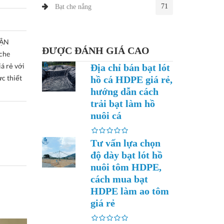
71
Bạt che nắng
UẬN
ĐƯỢC ĐÁNH GIÁ CAO
che
á rẻ với
Địa chỉ bán bạt lót
c thiết
hồ cá HDPE giá rẻ,
hướng dẫn cách
trải bạt làm hồ
nuôi cá
Tư vấn lựa chọn
độ dày bạt lót hồ
nuôi tôm HDPE,
cách mua bạt
HDPE làm ao tôm
giá rẻ