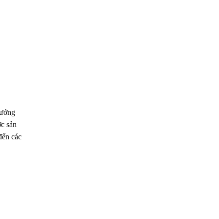
hưởng
ợc sản
đến các