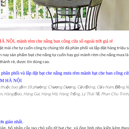
ỘI, mành rèm che nắng ban công cửa sổ ngoài trời giá rẻ
đặt mái che tự cuốn công ty chúng tôi đã phân phối và lắp đặt hàng triệu
iện nay sản phẩm bạt che nắng tự cuốn hay gọi mành rèm che nắng mưa l
thành rẻ, được tin dùng cao.
ng phân phối và lắp đặt bạt che nắng mưa rèm mành bạt che ban công cử
IẾM HÀ NỘI
ực thuộc bao gồm 18 phường: Chương Dương, Cửa Đông, Cửa Nam, Đồng X
, Hàng Đào, Hàng Gai, Hàng Mã, Hàng Trống, Lý Thái Tổ, Phan Chu Trinh
ơn giản nhất.
iản, bộ phận cấu tạo chủ yếu từ bạt che, và ống linh phụ kiện kèm theo