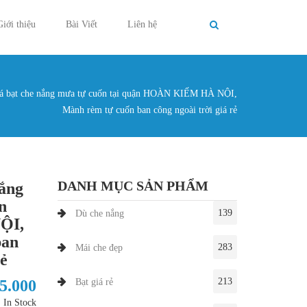
Giới thiệu
Bài Viết
Liên hệ
á bạt che nắng mưa tự cuốn tại quận HOÀN KIẾM HÀ NỘI,
g ở đây
Mành rèm tự cuốn ban công ngoài trời giá rẻ
DANH MỤC SẢN PHẨM
nắng
n
139
Dù che nắng
ỘI,
ban
283
Mái che đẹp
rẻ
213
35.000
Bạt giá rẻ
In Stock