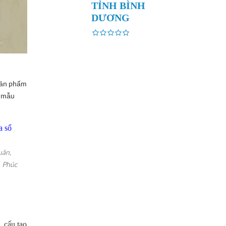
TỈNH BÌNH
DƯƠNG
 sản phẩm
à mẫu
a sổ
uân,
, Phúc
. cấu tạo