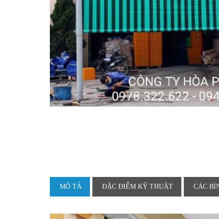
MÔ TẢ
ĐẶC ĐIỂM KỸ THUẬT
CÁC BÌ