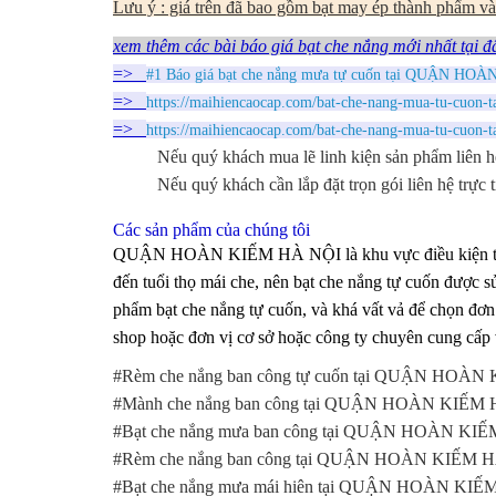
Lưu ý : giá trên đã bao gồm bạt may ép thành phẩm và 
xem thêm các bài báo giá bạt che nắng mới nhất tại đ
=>
#1 Báo giá bạt che nắng mưa tự cuốn tại QUẬN HOÀN
=>
https://maihiencaocap.com/bat-che-nang-mua-tu-cuon-t
=>
https://maihiencaocap.com/bat-che-nang-mua-tu-cuon-ta
Nếu quý khách mua lẽ linh kiện sản phẩm liên h
Nếu quý khách cần lắp đặt trọn gói liên hệ trực 
Các sản phẩm của chúng tôi
QUẬN HOÀN KIẾM HÀ NỘI là khu vực điều kiện tự nhi
đến tuổi thọ mái che, nên bạt che nắng tự cuốn được s
phẩm bạt che nắng tự cuốn, và khá vất vả để chọn đơn 
shop hoặc đơn vị cơ sở hoặc công ty chuyên cung cấp v
#Rèm che nắng ban công tự cuốn tại QUẬN HOÀ
#Mành che nắng ban công tại QUẬN HOÀN KIẾM
#Bạt che nắng mưa ban công tại QUẬN HOÀN KI
#Rèm che nắng ban công tại QUẬN HOÀN KIẾM 
#Bạt che nắng mưa mái hiên tại QUẬN HOÀN KI