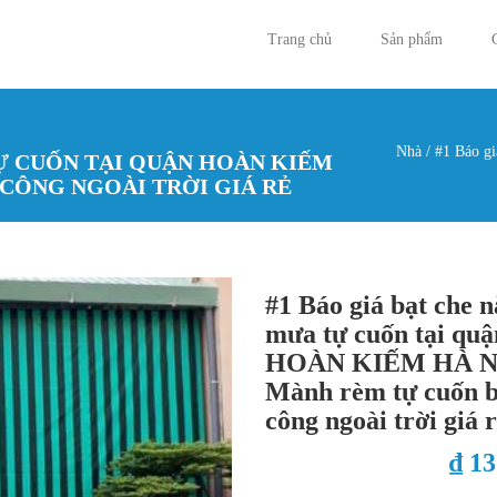
Trang chủ
Sản phẩm
Nhà
/
#1 Báo gi
TỰ CUỐN TẠI QUẬN HOÀN KIẾM
Bạn đan
 CÔNG NGOÀI TRỜI GIÁ RẺ
#1 Báo giá bạt che 
mưa tự cuốn tại quậ
HOÀN KIẾM HÀ N
Mành rèm tự cuốn 
công ngoài trời giá 
₫ 1