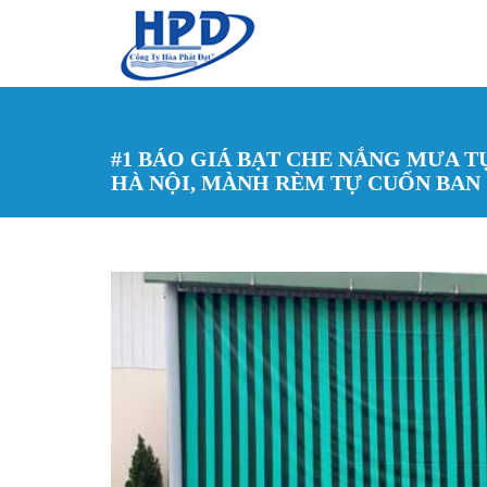
Nhảy đến nội dung
#1 BÁO GIÁ BẠT CHE NẮNG MƯA 
HÀ NỘI, MÀNH RÈM TỰ CUỐN BAN