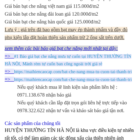
Giá bán bạt che nắng việt nam giá 115.000đ/m2
Giá bán bạt che nắng đài loan giá 120.000đ/m2
Giá bán bạt che nắng hàn quốc giá 125.000đ/m2
Lưu ý : giá trên đã bao gồm bạt may ép thành phẩm và đầy đủ
phụ kiện lắp đặt hoàn thiện sản phẩm trừ 2 ống sắt trên dưới.
xem thêm các bài báo giá bạt che nắng mới nhất tại đây:
=>
#1 Báo giá bạt che nắng mưa tự cuốn tại HUYỆN THƯỜNG TÍN
HÀ NỘI, Mành rèm tự cuốn ban công ngoài trời giá rẻ
=>
https://maihiencaocap.com/bat-che-nang-mua-tu-cuon-tai-thanh-tri
=>
https://maihiencaocap.com/bat-che-nang-mua-tu-cuon-tai-thanh-tri
Nếu quý khách mua lẽ linh kiện sản phẩm liên hệ :
0971.138.678 nhận báo giá
Nếu quý khách cần lắp đặt trọn gói liên hệ trực tiếp vào
0978.322.622 nhận tư vấn và khảo sát báo giá tận nơi.
Các sản phẩm của chúng tôi
HUYỆN THƯỜNG TÍN HÀ NỘI là khu vực điều kiện tự nhiên
rất tốt, có thể làm giảm các tác động xấu của thiên nhiên ảnh