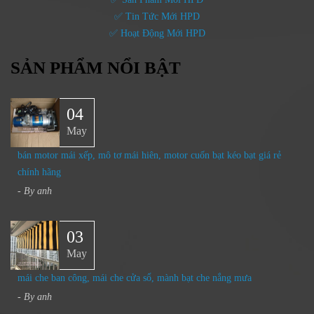
✅ Tin Tức Mới HPD
✅ Hoạt Động Mới HPD
SẢN PHẨM NỔI BẬT
04
May
bán motor mái xếp, mô tơ mái hiên, motor cuốn bạt kéo bạt giá rẻ
chính hãng
- By
anh
03
May
mái che ban công, mái che cửa sổ, mành bạt che nắng mưa
- By
anh