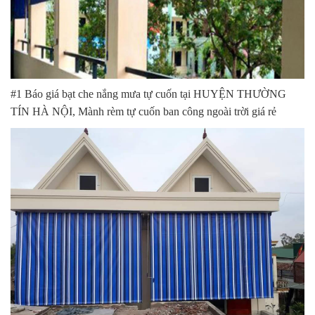
#1 Báo giá bạt che nắng mưa tự cuốn tại HUYỆN THƯỜNG
TÍN HÀ NỘI, Mành rèm tự cuốn ban công ngoài trời giá rẻ