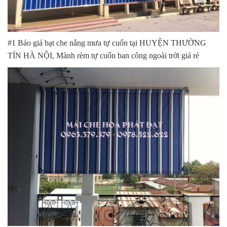
#1 Báo giá bạt che nắng mưa tự cuốn tại HUYỆN THƯỜNG
TÍN HÀ NỘI, Mành rèm tự cuốn ban công ngoài trời giá rẻ