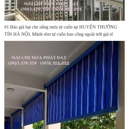
#1 Báo giá bạt che nắng mưa tự cuốn tại HUYỆN THƯỜNG
TÍN HÀ NỘI, Mành rèm tự cuốn ban công ngoài trời giá rẻ