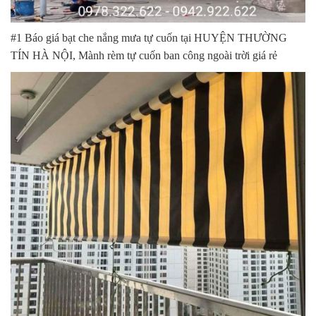
#1 Báo giá bạt che nắng mưa tự cuốn tại HUYỆN THƯỜNG
TÍN HÀ NỘI, Mành rèm tự cuốn ban công ngoài trời giá rẻ