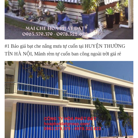
#1 Báo giá bạt che nắng mưa tự cuốn tại HUYỆN THƯỜNG
TÍN HÀ NỘI, Mành rèm tự cuốn ban công ngoài trời giá rẻ