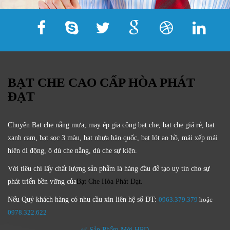
BẠT CHE CAO CẤP HÒA PHÁT
ĐẠT
Chuyên Bạt che nắng mưa, may ép gia công bạt che, bạt che giá rẻ, bạt
xanh cam, bạt sọc 3 màu, bạt nhựa hàn quốc, bạt lót ao hồ, mái xếp mái
hiên di động, ô dù che nắng, dù che sự kiện.
Với tiêu chí lấy
chất lượng sản phẩm
là hàng đầu để tạo uy tín cho sự
phát triển bền vững của
Bạt Che Hòa Phát Đạt.
Nếu Quý khách hàng có nhu cầu xin liên hệ số ĐT:
0963.379.379
hoặc
0
978.322.622
✅ Sản Phẩm Mới HPD