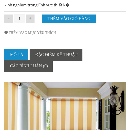
kinh nghiệm trong lĩnh vực thiết k�
-
+
THÊM VÀO MỤC YÊU THÍCH
MÔ TẢ
ĐẶC ĐIỂM KỸ THUẬT
CÁC BÌNH LUẬN (0)