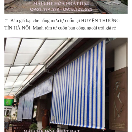
#1 Báo giá bạt che nắng mưa tự cuốn tại HUYỆN THƯỜNG
TÍN HÀ NỘI, Mành rèm tự cuốn ban công ngoài trời giá rẻ