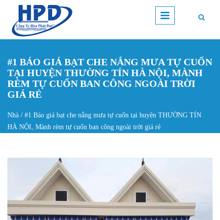
Nhảy đến nội dung
#1 BÁO GIÁ BẠT CHE NẮNG MƯA TỰ CUỐN
TẠI HUYỆN THƯỜNG TÍN HÀ NỘI, MÀNH
RÈM TỰ CUỐN BAN CÔNG NGOÀI TRỜI
GIÁ RẺ
Nhà
/
#1 Báo giá bạt che nắng mưa tự cuốn tại huyện THƯỜNG TÍN
Bạn đang ở đây
HÀ NỘI, Mành rèm tự cuốn ban công ngoài trời giá rẻ