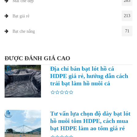
283
Mái che đẹp
213
Bạt giá rẻ
71
Bạt che nắng
ĐƯỢC ĐÁNH GIÁ CAO
Địa chỉ bán bạt lót hồ cá
HDPE giá rẻ, hướng dẫn cách
trải bạt làm hồ nuôi cá
Tư vấn lựa chọn độ dày bạt lót
hồ nuôi tôm HDPE, cách mua
bạt HDPE làm ao tôm giá rẻ