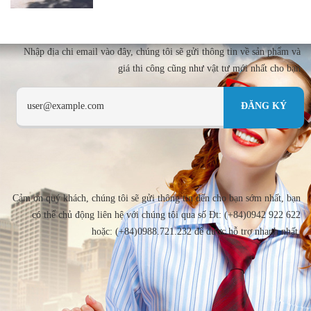
Nhập địa chi email vào đây, chúng tôi sẽ gửi thông tin về sản phẩm và
giá thi công cũng như vật tư mới nhất cho bạn
Cảm ơn quý khách, chúng tôi sẽ gửi thông tin đến cho bạn sớm nhất, bạn
có thể chủ động liên hệ với chúng tôi qua số Đt: (+84)0942 922 622
hoặc: (+84)0988.721.232 để được hỗ trợ nhanh nhất.