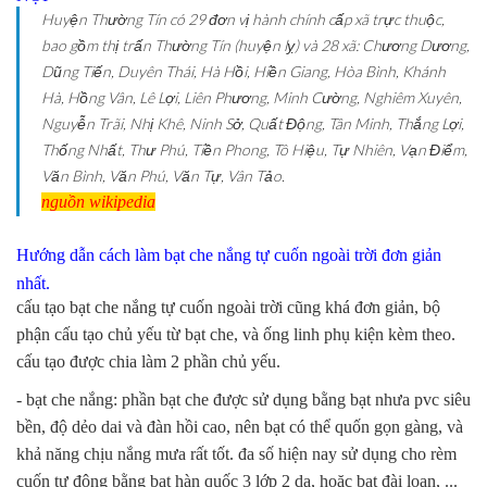
Huyện Thường Tín có 29 đơn vị hành chính cấp xã trực thuộc,
bao gồm thị trấn Thường Tín (huyện lỵ) và 28 xã: Chương Dương,
Dũng Tiến, Duyên Thái, Hà Hồi, Hiền Giang, Hòa Bình, Khánh
Hà, Hồng Vân, Lê Lợi, Liên Phương, Minh Cường, Nghiêm Xuyên,
Nguyễn Trãi, Nhị Khê, Ninh Sở, Quất Động, Tân Minh, Thắng Lợi,
Thống Nhất, Thư Phú, Tiền Phong, Tô Hiệu, Tự Nhiên, Vạn Điểm,
Văn Bình, Văn Phú, Văn Tự, Vân Tảo.
nguồn wikipedia
Hướng dẫn cách làm bạt che nắng tự cuốn ngoài trời đơn giản
nhất.
cấu tạo bạt che nắng tự cuốn ngoài trời cũng khá đơn giản, bộ
phận cấu tạo chủ yếu từ bạt che, và ống linh phụ kiện kèm theo.
cấu tạo được chia làm 2 phần chủ yếu.
- bạt che nắng: phần bạt che được sử dụng bằng bạt nhưa pvc siêu
bền, độ dẻo dai và đàn hồi cao, nên bạt có thể quốn gọn gàng, và
khả năng chịu nắng mưa rất tốt. đa số hiện nay sử dụng cho rèm
cuốn tự động bằng bạt hàn quốc 3 lớp 2 da, hoặc bạt đài loan, ...