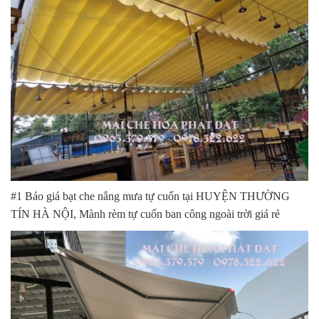
#1 Báo giá bạt che nắng mưa tự cuốn tại HUYỆN THƯỜNG
TÍN HÀ NỘI, Mành rèm tự cuốn ban công ngoài trời giá rẻ