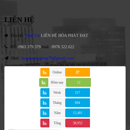
LIÊN HỆ
Địa chỉ
:
Xem Tại
LIÊN HỆ HÒA PHÁT ĐẠT
ĐT
:
0963.379.379
hoặc
:
0978.322.622
Mail:
hoaphatdatgroup79@gmail.com
Online
37
Hôm nay
12
Week
217
Tháng
694
Năm
15,481
Tổng
38,952