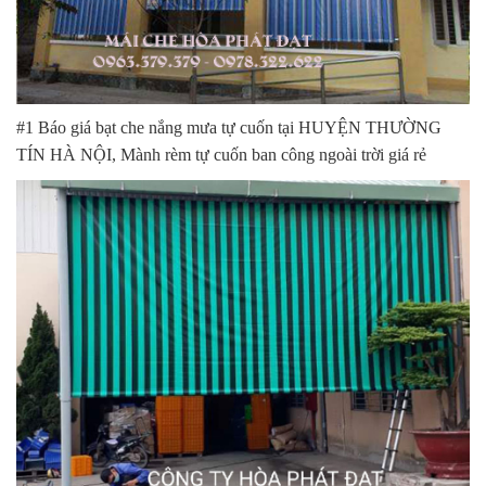
#1 Báo giá bạt che nắng mưa tự cuốn tại HUYỆN THƯỜNG
TÍN HÀ NỘI, Mành rèm tự cuốn ban công ngoài trời giá rẻ