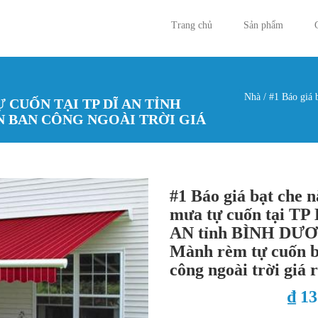
Trang chủ
Sản phẩm
Nhà
/
#1 Báo giá 
 CUỐN TẠI TP DĨ AN TỈNH
Bạn đan
 BAN CÔNG NGOÀI TRỜI GIÁ
#1 Báo giá bạt che 
mưa tự cuốn tại TP 
AN tỉnh BÌNH DƯ
Mành rèm tự cuốn 
công ngoài trời giá 
₫ 1