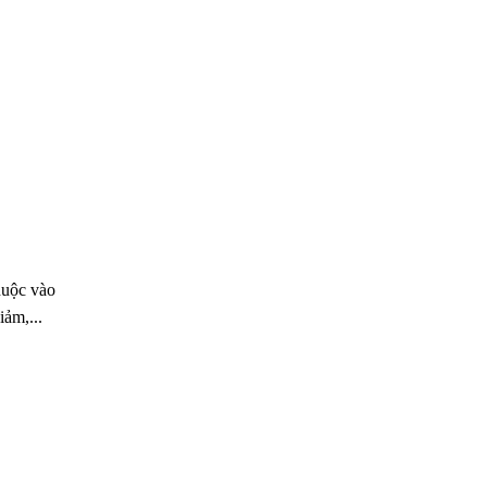
huộc vào
iảm,...