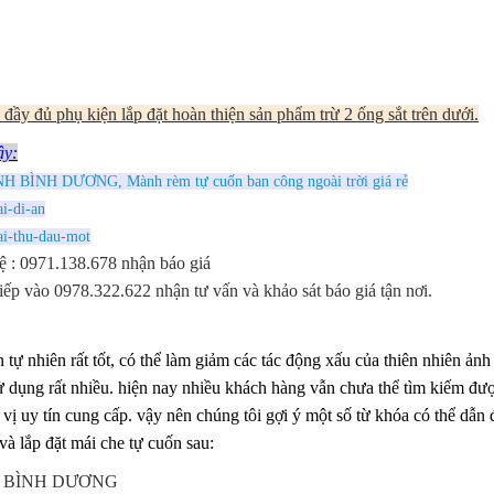
đầy đủ phụ kiện lắp đặt hoàn thiện sản phẩm trừ 2 ống sắt trên dưới.
ây:
ỈNH BÌNH DƯƠNG, Mành rèm tự cuốn ban công ngoài trời giá rẻ
i-di-an
ai-thu-dau-mot
ệ : 0971.138.678 nhận báo giá
tiếp vào 0978.322.622 nhận tư vấn và khảo sát báo giá tận nơi.
hiên rất tốt, có thể làm giảm các tác động xấu của thiên nhiên ản
ử dụng rất nhiều. hiện nay nhiều khách hàng vẫn chưa thể tìm kiếm đư
vị uy tín cung cấp. vậy nên chúng tôi gợi ý một số từ khóa có thể dẫn 
à lắp đặt mái che tự cuốn sau:
ỈNH BÌNH DƯƠNG