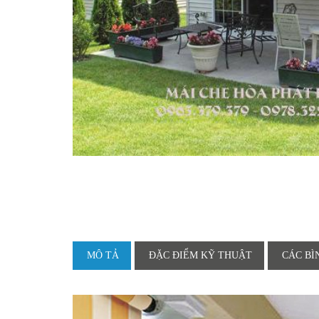
MÔ TẢ
ĐẶC ĐIỂM KỸ THUẬT
CÁC BÌ