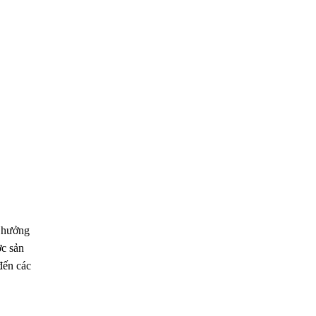
h hưởng
ợc sản
đến các