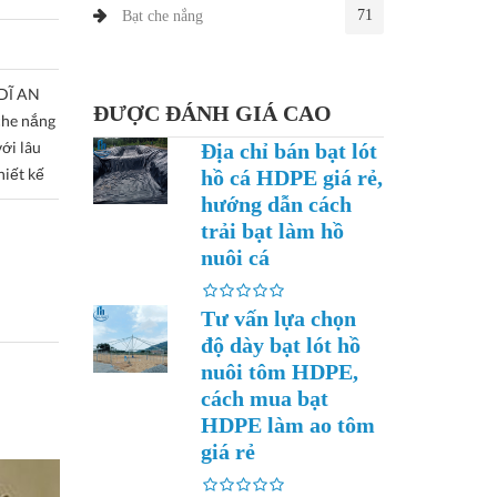
71
Bạt che nắng
 DĨ AN
ĐƯỢC ĐÁNH GIÁ CAO
he nắng
với lâu
Địa chỉ bán bạt lót
hiết kế
hồ cá HDPE giá rẻ,
hướng dẫn cách
trải bạt làm hồ
nuôi cá
Tư vấn lựa chọn
độ dày bạt lót hồ
nuôi tôm HDPE,
cách mua bạt
HDPE làm ao tôm
giá rẻ