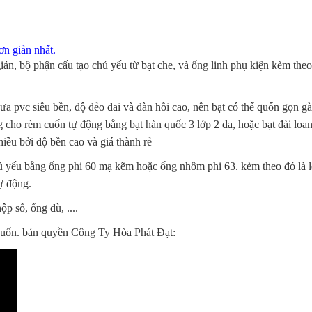
ơn giản nhất.
iản, bộ phận cấu tạo chủ yếu từ bạt che, và ống linh phụ kiện kèm theo
ưa pvc siêu bền, độ dẻo dai và đàn hồi cao, nên bạt có thể quốn gọn g
 cho rèm cuốn tự động bằng bạt hàn quốc 3 lớp 2 da, hoặc bạt đài loan, 
ều bởi độ bền cao và giá thành rẻ
hủ yếu bằng ống phi 60 mạ kẽm hoặc ống nhôm phi 63. kèm theo đó là l
ự động.
ộp số, ống dù, ....
 cuốn. bản quyền Công Ty Hòa Phát Đạt: