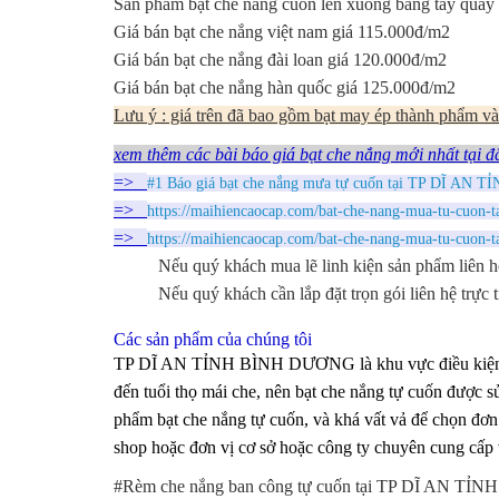
Sản phẩm bạt che nắng cuốn lên xuống bằng tay quay
Giá bán bạt che nắng việt nam giá 115.000đ/m2
Giá bán bạt che nắng đài loan giá 120.000đ/m2
Giá bán bạt che nắng hàn quốc giá 125.000đ/m2
Lưu ý : giá trên đã bao gồm bạt may ép thành phẩm và 
xem thêm các bài báo giá bạt che nắng mới nhất tại đ
=>
#1 Báo giá bạt che nắng mưa tự cuốn tại TP DĨ AN T
=>
https://maihiencaocap.com/bat-che-nang-mua-tu-cuon-ta
=>
https://maihiencaocap.com/bat-che-nang-mua-tu-cuon-t
Nếu quý khách mua lẽ linh kiện sản phẩm liên h
Nếu quý khách cần lắp đặt trọn gói liên hệ trực 
Các sản phẩm của chúng tôi
TP DĨ AN TỈNH BÌNH DƯƠNG là khu vực điều kiện tự n
đến tuổi thọ mái che, nên bạt che nắng tự cuốn được s
phẩm bạt che nắng tự cuốn, và khá vất vả để chọn đơn 
shop hoặc đơn vị cơ sở hoặc công ty chuyên cung cấp v
#Rèm che nắng ban công tự cuốn tại TP DĨ AN T