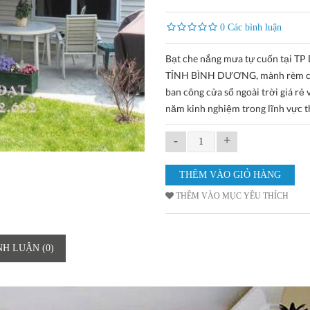
0 Các bình luận
Bạt che nắng mưa tự cuốn tại TP
TỈNH BÌNH DƯƠNG, mành rèm c
ban công cửa sổ ngoài trời giá rẻ 
năm kinh nghiệm trong lĩnh vực t
-
+
THÊM VÀO MỤC YÊU THÍCH
NH LUẬN (0)