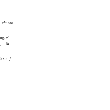
. cấu tạo
àng, và
... là
ò xo tự