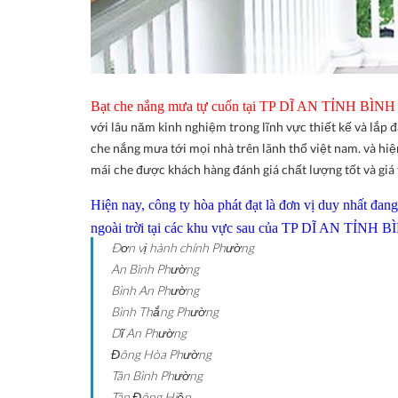
Bạt che nắng mưa tự cuốn tại TP DĨ AN TỈNH BÌNH 
với lâu năm kinh nghiệm trong lĩnh vực thiết kế và lắp 
che nắng mưa tới mọi nhà trên lãnh thổ việt nam. và h
mái che được khách hàng đánh giá chất lượng tốt và giá 
Hiện nay, công ty hòa phát đạt là đơn vị duy nhất đa
ngoài trời tại các khu vực sau của TP DĨ AN TỈN
Ðơn vị hành chính
Phường
An Bình
Phường
Bình An
Phường
Bình Thắng
Phường
Dĩ An
Phường
Đông Hòa
Phường
Tân Bình
Phường
Tân Đông Hiệp