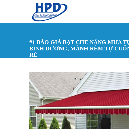
Nhảy đến nội dung
#1 BÁO GIÁ BẠT CHE NẮNG MƯA TỰ
BÌNH DƯƠNG, MÀNH RÈM TỰ CUỐN
RẺ