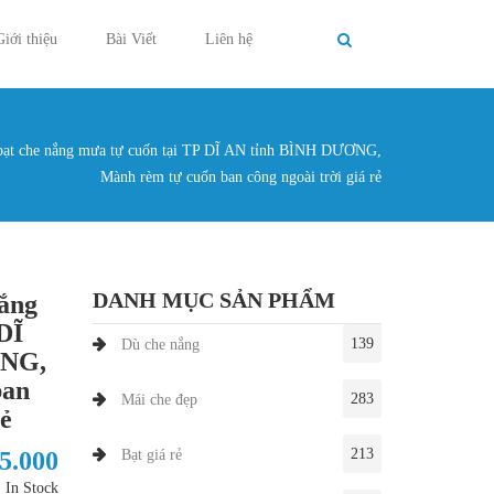
Giới thiệu
Bài Viết
Liên hệ
bạt che nắng mưa tự cuốn tại TP DĨ AN tỉnh BÌNH DƯƠNG,
g ở đây
Mành rèm tự cuốn ban công ngoài trời giá rẻ
DANH MỤC SẢN PHẨM
nắng
DĨ
139
Dù che nắng
ƠNG,
ban
283
Mái che đẹp
rẻ
213
35.000
Bạt giá rẻ
In Stock