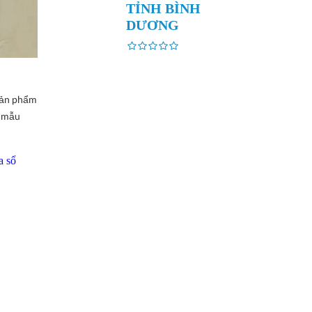
TỈNH BÌNH
DƯƠNG
 sản phẩm
à mẫu
a sổ