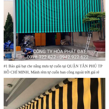
#1 Báo giá bạt che nắng mưa tự cuốn tại QUẬN TÂN PHÚ TP
HỒ CHÍ MINH, Mành rèm tự cuốn ban công ngoài trời giá rẻ