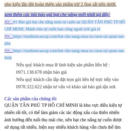
phụ kiện lắp đặt hoàn thiện sản phẩm trừ 2 ống sắt trên dưới.
xem thêm các bài báo giá bạt che nắng mới nhất tại đây:
=>
#1 Báo giá bạt che nắng mưa tự cuốn tại QUẬN TÂN PHÚ TP HỒ
CHÍ MINH, Mành rèm tự cuốn ban công ngoài trời giá rẻ
=>
https://maihiencaocap.com/bat-che-nang-mua-tu-cuon-tai-quan-tan-
phu
=>
https://maihiencaocap.com/bat-che-nang-mua-tu-cuon-tai-quan-tan-
binh
Nếu quý khách mua lẽ linh kiện sản phẩm liên hệ :
0971.138.678 nhận báo giá
Nếu quý khách cần lắp đặt trọn gói liên hệ trực tiếp vào
0978.322.622 nhận tư vấn và khảo sát báo giá tận nơi.
Các sản phẩm của chúng tôi
QUẬN TÂN PHÚ TP HỒ CHÍ MINH là khu vực điều kiện tự
nhiên rất tốt, có thể làm giảm các tác động xấu của thiên nhiên
ảnh hưởng đến tuổi thọ mái che, nên bạt che nắng tự cuốn được
sử dụng rất nhiều. hiện nay nhiều khách hàng vẫn chưa thể tìm