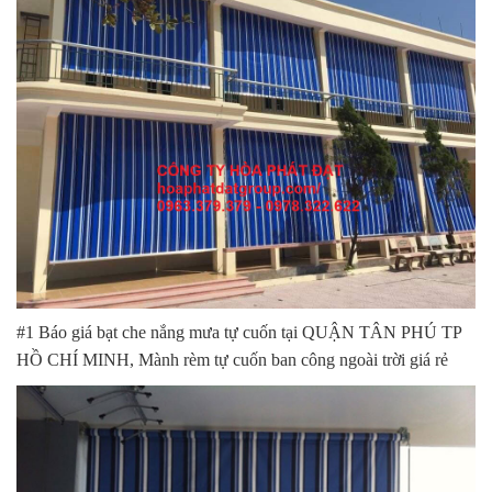
#1 Báo giá bạt che nắng mưa tự cuốn tại QUẬN TÂN PHÚ TP
HỒ CHÍ MINH, Mành rèm tự cuốn ban công ngoài trời giá rẻ