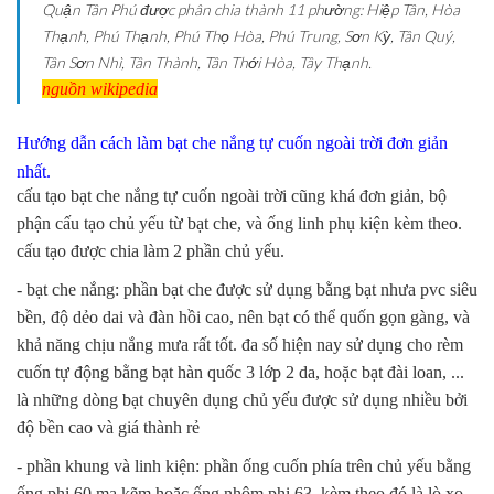
Quận Tân Phú được phân chia thành 11 phường: Hiệp Tân, Hòa
Thạnh, Phú Thạnh, Phú Thọ Hòa, Phú Trung, Sơn Kỳ, Tân Quý,
Tân Sơn Nhì, Tân Thành, Tân Thới Hòa, Tây Thạnh.
nguồn wikipedia
Hướng dẫn cách làm bạt che nắng tự cuốn ngoài trời đơn giản
nhất.
cấu tạo bạt che nắng tự cuốn ngoài trời cũng khá đơn giản, bộ
phận cấu tạo chủ yếu từ bạt che, và ống linh phụ kiện kèm theo.
cấu tạo được chia làm 2 phần chủ yếu.
- bạt che nắng: phần bạt che được sử dụng bằng bạt nhưa pvc siêu
bền, độ dẻo dai và đàn hồi cao, nên bạt có thể quốn gọn gàng, và
khả năng chịu nắng mưa rất tốt. đa số hiện nay sử dụng cho rèm
cuốn tự động bằng bạt hàn quốc 3 lớp 2 da, hoặc bạt đài loan, ...
là những dòng bạt chuyên dụng chủ yếu được sử dụng nhiều bởi
độ bền cao và giá thành rẻ
- phần khung và linh kiện: phần ống cuốn phía trên chủ yếu bằng
ống phi 60 mạ kẽm hoặc ống nhôm phi 63. kèm theo đó là lò xo