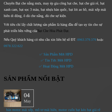
Chuyên Bạt che nắng mưa, may ép gia công bạt che, bạt che giá rẻ, bạt
xanh cam, bạt sọc 3 màu, bạt nhựa hàn quốc, bạt lót ao hồ, mái xếp mái
hiên di động, ô dù che nắng, dù che sự kiện.
Với tiêu chí lấy
chất lượng sản phẩm
là hàng đầu để tạo uy tín cho sự
phát triển bền vững của
Bạt Che Hòa Phát Đạt.
Nếu Quý khách hàng có nhu cầu xin liên hệ số ĐT:
0963.379.379
hoặc
0
978.322.622
✅ Sản Phẩm Mới HPD
✅ Tin Tức Mới HPD
✅ Hoạt Động Mới HPD
SẢN PHẨM NỔI BẬT
04
May
bán motor mái xếp, mô tơ mái hiên, motor cuốn bạt kéo bạt giá rẻ