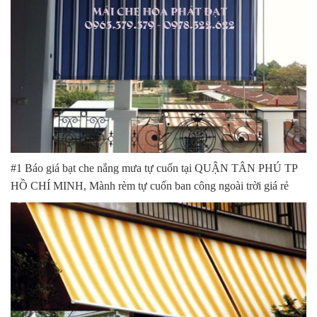
#1 Báo giá bạt che nắng mưa tự cuốn tại QUẬN TÂN PHÚ TP
HỒ CHÍ MINH, Mành rèm tự cuốn ban công ngoài trời giá rẻ