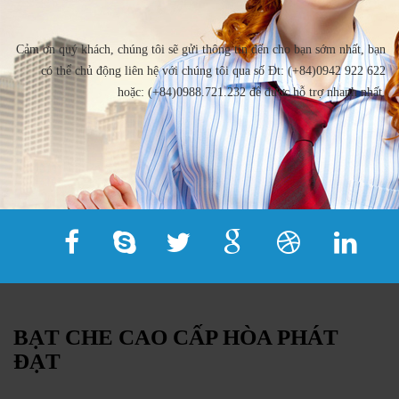
Cảm ơn quý khách, chúng tôi sẽ gửi thông tin đến cho bạn sớm nhất, bạn
có thể chủ động liên hệ với chúng tôi qua số Đt: (+84)0942 922 622
hoặc: (+84)0988.721.232 để được hỗ trợ nhanh nhất.
BẠT CHE CAO CẤP HÒA PHÁT
ĐẠT