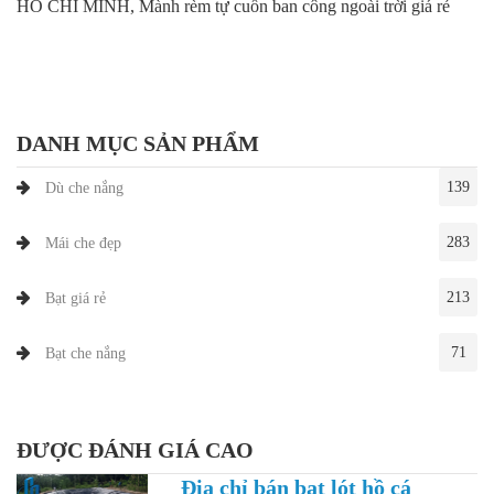
HỒ CHÍ MINH, Mành rèm tự cuốn ban công ngoài trời giá rẻ
DANH MỤC SẢN PHẨM
139
Dù che nắng
283
Mái che đẹp
213
Bạt giá rẻ
71
Bạt che nắng
ĐƯỢC ĐÁNH GIÁ CAO
Địa chỉ bán bạt lót hồ cá