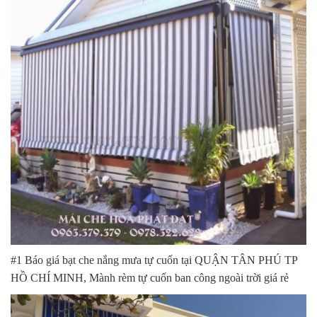
#1 Báo giá bạt che nắng mưa tự cuốn tại QUẬN TÂN PHÚ TP
HỒ CHÍ MINH, Mành rèm tự cuốn ban công ngoài trời giá rẻ