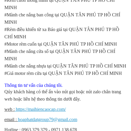
#Rèm cuốn thông minh tại QUẬN TÂN PHÚ TP HỒ CHÍ
MINH
#Mành che nắng ban công tại QUẬN TÂN PHÚ TP HỒ CHÍ
MINH
#Rèm điều khiển từ xa Báo giá tại QUẬN TÂN PHÚ TP HỒ
CHÍ MINH
#Motor rèm cuốn tại QUẬN TÂN PHÚ TP HỒ CHÍ MINH
#Mành che nắng cửa sổ tại QUẬN TÂN PHÚ TP HỒ CHÍ
MINH
#Mành che nắng nhựa tại QUẬN TÂN PHÚ TP HỒ CHÍ MINH
#Giá motor rèm cửa tại QUẬN TÂN PHÚ TP HỒ CHÍ MINH
Thông tin tư vấn của chúng tôi.
Qúy khách hàng có thể ấn vào nút gọi hoặc nút zalo chân trang
web hoặc liên hệ theo thông tin dưới đây.
web :
https://maihiencaocap.com/
email :
hoaphatdatgroup79@gmail.com
Hotline : 0963.379.379 - 0971.138.678