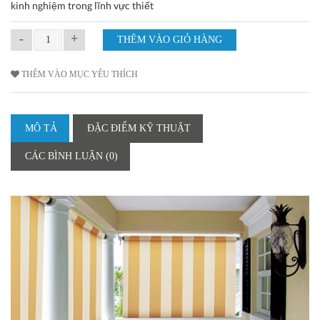
kinh nghiệm trong lĩnh vực thiết
-
+
THÊM VÀO MỤC YÊU THÍCH
MÔ TẢ
ĐẶC ĐIỂM KỸ THUẬT
CÁC BÌNH LUẬN (0)