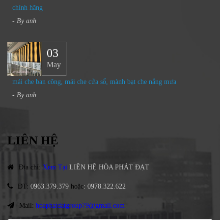
chính hãng
- By
anh
03
May
mái che ban công, mái che cửa sổ, mành bạt che nắng mưa
- By
anh
LIÊN HỆ
Địa chỉ
:
Xem Tại
LIÊN HỆ HÒA PHÁT ĐẠT
ĐT
:
0963.379.379
hoặc
:
0978.322.622
Mail:
hoaphatdatgroup79@gmail.com