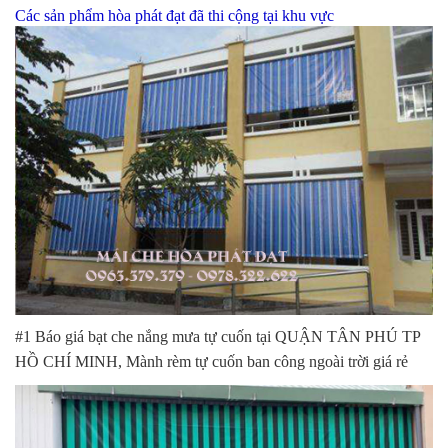
Các sản phẩm hòa phát đạt đã thi cộng tại khu vực
#1 Báo giá bạt che nắng mưa tự cuốn tại QUẬN TÂN PHÚ TP
HỒ CHÍ MINH, Mành rèm tự cuốn ban công ngoài trời giá rẻ