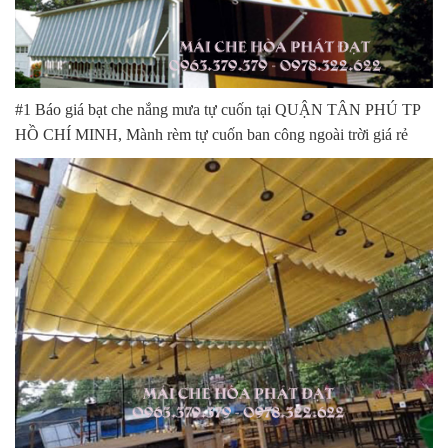
#1 Báo giá bạt che nắng mưa tự cuốn tại QUẬN TÂN PHÚ TP
HỒ CHÍ MINH, Mành rèm tự cuốn ban công ngoài trời giá rẻ