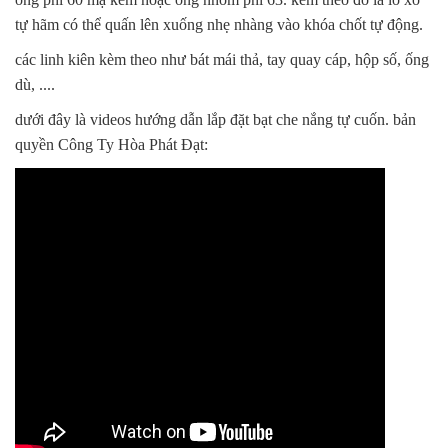
tự hãm có thể quấn lên xuống nhẹ nhàng vào khóa chốt tự động.
các linh kiên kèm theo như bát mái thả, tay quay cáp, hộp số, ống
dù, ....
dưới đây là videos hướng dẫn lắp đặt bạt che nắng tự cuốn. bản
quyền Công Ty Hòa Phát Đạt: