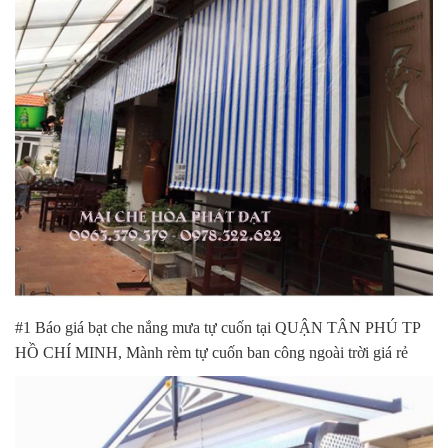
#1 Báo giá bạt che nắng mưa tự cuốn tại QUẬN TÂN PHÚ TP
HỒ CHÍ MINH, Mành rèm tự cuốn ban công ngoài trời giá rẻ