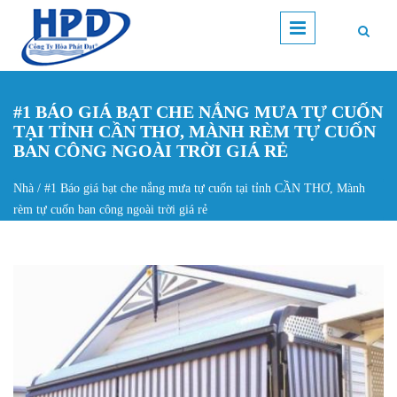
Nhảy đến nội dung
#1 BÁO GIÁ BẠT CHE NẮNG MƯA TỰ CUỐN
TẠI TỈNH CẦN THƠ, MÀNH RÈM TỰ CUỐN
BAN CÔNG NGOÀI TRỜI GIÁ RẺ
Nhà
/
#1 Báo giá bạt che nắng mưa tự cuốn tại tỉnh CẦN THƠ, Mành
Bạn đang ở đây
rèm tự cuốn ban công ngoài trời giá rẻ