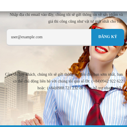
Nhập địa chi email vào đây, chúng tôi sẽ gửi thông tin về sản phẩm và
giá thi công cũng như vật tư mới nhất cho bạn
Cảm ơn quý khách, chúng tôi sẽ gửi thông tin đến cho bạn sớm nhất, bạn
có thể chủ động liên hệ với chúng tôi qua số Đt: (+84)0942 922 622
hoặc: (+84)0988.721.232 để được hỗ trợ nhanh nhất.