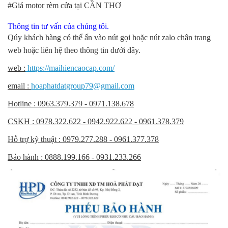
#Giá motor rèm cửa tại CẦN THƠ
Thông tin tư vấn của chúng tôi.
Qúy khách hàng có thể ấn vào nút gọi hoặc nút zalo chân trang
web hoặc liên hệ theo thông tin dưới đây.
web :
https://maihiencaocap.com/
email :
hoaphatdatgroup79@gmail.com
Hotline : 0963.379.379 - 0971.138.678
CSKH : 0978.322.622 - 0942.922.622 - 0961.378.379
Hỗ trợ kỹ thuật : 0979.277.288 - 0961.377.378
Bảo hành : 0888.199.166 - 0931.233.266