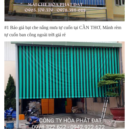
#1 Báo giá bạt che nắng mưa tự cuốn tại CẦN THƠ, Mành rèm
tự cuốn ban công ngoài trời giá rẻ