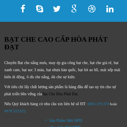
BẠT CHE CAO CẤP HÒA PHÁT
ĐẠT
Chuyên Bạt che nắng mưa, may ép gia công bạt che, bạt che giá rẻ, bạt
xanh cam, bạt sọc 3 màu, bạt nhựa hàn quốc, bạt lót ao hồ, mái xếp mái
hiên di động, ô dù che nắng, dù che sự kiện.
Với tiêu chí lấy
chất lượng sản phẩm
là hàng đầu để tạo uy tín cho sự
phát triển bền vững của
Bạt Che Hòa Phát Đạt.
Nếu Quý khách hàng có nhu cầu xin liên hệ số ĐT:
0963.379.379
hoặc
0
978.322.622
✅ Sản Phẩm Mới HPD