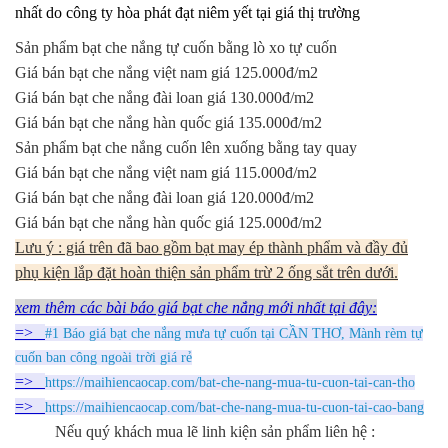
nhất do công ty hòa phát đạt niêm yết tại giá thị trường
Sản phẩm bạt che nắng tự cuốn bằng lò xo tự cuốn
Giá bán bạt che nắng việt nam giá 125.000đ/m2
Giá bán bạt che nắng đài loan giá 130.000đ/m2
Giá bán bạt che nắng hàn quốc giá 135.000đ/m2
Sản phẩm bạt che nắng cuốn lên xuống bằng tay quay
Giá bán bạt che nắng việt nam giá 115.000đ/m2
Giá bán bạt che nắng đài loan giá 120.000đ/m2
Giá bán bạt che nắng hàn quốc giá 125.000đ/m2
Lưu ý : giá trên đã bao gồm bạt may ép thành phẩm và đầy đủ
phụ kiện lắp đặt hoàn thiện sản phẩm trừ 2 ống sắt trên dưới.
xem thêm các bài báo giá bạt che nắng mới nhất tại đây:
=>
#1 Báo giá bạt che nắng mưa tự cuốn tại CẦN THƠ, Mành rèm tự
cuốn ban công ngoài trời giá rẻ
=>
https://maihiencaocap.com/bat-che-nang-mua-tu-cuon-tai-can-tho
=>
https://maihiencaocap.com/bat-che-nang-mua-tu-cuon-tai-cao-bang
Nếu quý khách mua lẽ linh kiện sản phẩm liên hệ :