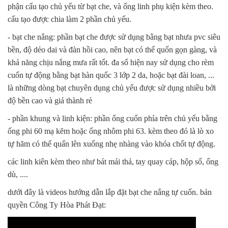
phận cấu tạo chủ yếu từ bạt che, và ống linh phụ kiện kèm theo.
cấu tạo được chia làm 2 phần chủ yếu.
- bạt che nắng: phần bạt che được sử dụng bằng bạt nhưa pvc siêu
bền, độ dẻo dai và đàn hồi cao, nên bạt có thể quốn gọn gàng, và
khả năng chịu nắng mưa rất tốt. đa số hiện nay sử dụng cho rèm
cuốn tự động bằng bạt hàn quốc 3 lớp 2 da, hoặc bạt đài loan, ...
là những dòng bạt chuyên dụng chủ yếu được sử dụng nhiều bởi
độ bền cao và giá thành rẻ
- phần khung và linh kiện: phần ống cuốn phía trên chủ yếu bằng
ống phi 60 mạ kẽm hoặc ống nhôm phi 63. kèm theo đó là lò xo
tự hãm có thể quấn lên xuống nhẹ nhàng vào khóa chốt tự động.
các linh kiên kèm theo như bát mái thả, tay quay cáp, hộp số, ống
dù, ....
dưới đây là videos hướng dẫn lắp đặt bạt che nắng tự cuốn. bản
quyền Công Ty Hòa Phát Đạt: