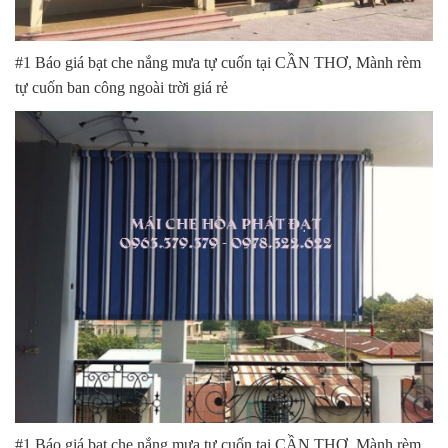
#1 Báo giá bạt che nắng mưa tự cuốn tại CẦN THƠ, Mành rèm
tự cuốn ban công ngoài trời giá rẻ
#1 Báo giá bạt che nắng mưa tự cuốn tại CẦN THƠ, Mành rèm