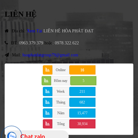
LIÊN HỆ
Địa chỉ
:
Xem Tại
LIÊN HỆ HÒA PHÁT ĐẠT
ĐT
:
0963.379.379
hoặc
:
0978.322.622
Mail:
hoaphatdatgroup79@gmail.com
Online
16
Hôm nay
5
Week
211
Tháng
682
Năm
15,477
Tổng
38,934
Chat zalo