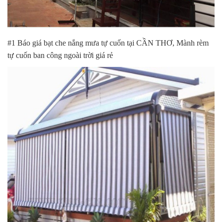
#1 Báo giá bạt che nắng mưa tự cuốn tại CẦN THƠ, Mành rèm
tự cuốn ban công ngoài trời giá rẻ