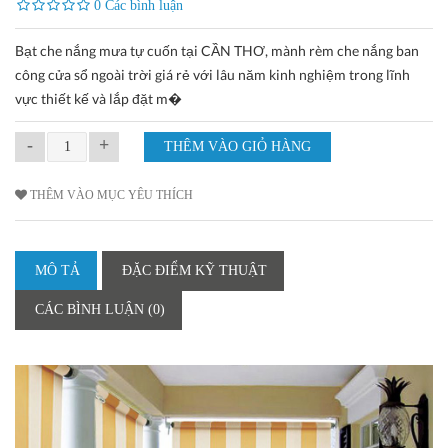
0 Các bình luận
Bạt che nắng mưa tự cuốn tại CẦN THƠ, mành rèm che nắng ban
công cửa sổ ngoài trời giá rẻ với lâu năm kinh nghiệm trong lĩnh
vực thiết kế và lắp đặt m�
-
+
THÊM VÀO MỤC YÊU THÍCH
MÔ TẢ
ĐẶC ĐIỂM KỸ THUẬT
CÁC BÌNH LUẬN (0)