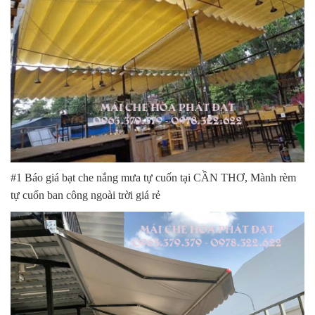
#1 Báo giá bạt che nắng mưa tự cuốn tại CẦN THƠ, Mành rèm
tự cuốn ban công ngoài trời giá rẻ