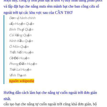
Hiện nay, công ty hòa phát đạt là đơn vị duy nhất đang phân phối
và lắp đặt bạt che nắng mưa rèm mành bạt che ban công cửa sổ
ngoài trời tại các khu vực sau của CẦN THƠ
Ðơn vị hành chính
cấp Huyện
Quận
Bình Thuỷ
Quận
Cái Răng
Quận
Ninh Kiều
Quận
Ô Môn
Quận
Thốt Nốt
Huyện
Cờ Đỏ
Huyện
Phong Điền
Huyện
Thới Lai
Huyện
Vĩnh Thạnh
nguồn wikipedia
Hướng dẫn cách làm bạt che nắng tự cuốn ngoài trời đơn giản
nhất.
cấu tạo bạt che nắng tự cuốn ngoài trời cũng khá đơn giản, bộ