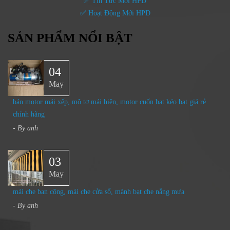
✅ Tin Tức Mới HPD
✅ Hoạt Động Mới HPD
SẢN PHẨM NỔI BẬT
04
May
bán motor mái xếp, mô tơ mái hiên, motor cuốn bạt kéo bạt giá rẻ
chính hãng
- By
anh
03
May
mái che ban công, mái che cửa sổ, mành bạt che nắng mưa
- By
anh