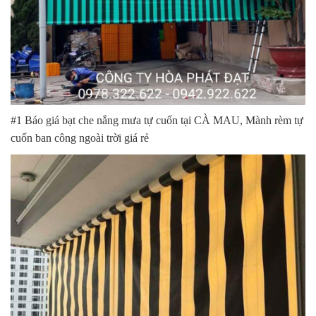
#1 Báo giá bạt che nắng mưa tự cuốn tại CÀ MAU, Mành rèm tự
cuốn ban công ngoài trời giá rẻ