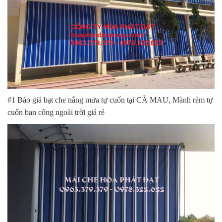
#1 Báo giá bạt che nắng mưa tự cuốn tại CÀ MAU, Mành rèm tự
cuốn ban công ngoài trời giá rẻ