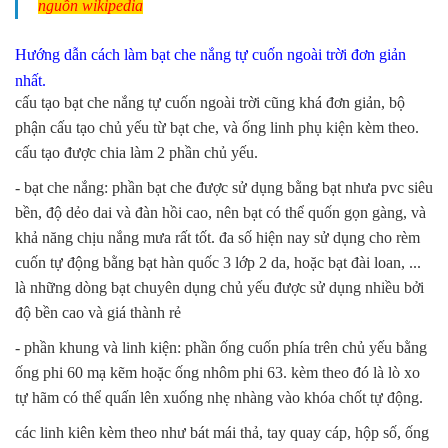
nguồn wikipedia
Hướng dẫn cách làm bạt che nắng tự cuốn ngoài trời đơn giản
nhất.
cấu tạo bạt che nắng tự cuốn ngoài trời cũng khá đơn giản, bộ
phận cấu tạo chủ yếu từ bạt che, và ống linh phụ kiện kèm theo.
cấu tạo được chia làm 2 phần chủ yếu.
- bạt che nắng: phần bạt che được sử dụng bằng bạt nhưa pvc siêu
bền, độ dẻo dai và đàn hồi cao, nên bạt có thể quốn gọn gàng, và
khả năng chịu nắng mưa rất tốt. đa số hiện nay sử dụng cho rèm
cuốn tự động bằng bạt hàn quốc 3 lớp 2 da, hoặc bạt đài loan, ...
là những dòng bạt chuyên dụng chủ yếu được sử dụng nhiều bởi
độ bền cao và giá thành rẻ
- phần khung và linh kiện: phần ống cuốn phía trên chủ yếu bằng
ống phi 60 mạ kẽm hoặc ống nhôm phi 63. kèm theo đó là lò xo
tự hãm có thể quấn lên xuống nhẹ nhàng vào khóa chốt tự động.
các linh kiên kèm theo như bát mái thả, tay quay cáp, hộp số, ống