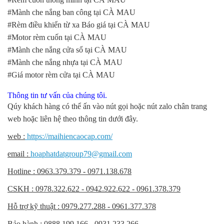
#Mành che nắng ban công tại CÀ MAU
#Rèm điều khiển từ xa Báo giá tại CÀ MAU
#Motor rèm cuốn tại CÀ MAU
#Mành che nắng cửa sổ tại CÀ MAU
#Mành che nắng nhựa tại CÀ MAU
#Giá motor rèm cửa tại CÀ MAU
Thông tin tư vấn của chúng tôi.
Qúy khách hàng có thể ấn vào nút gọi hoặc nút zalo chân trang
web hoặc liên hệ theo thông tin dưới đây.
web :
https://maihiencaocap.com/
email :
hoaphatdatgroup79@gmail.com
Hotline : 0963.379.379 - 0971.138.678
CSKH : 0978.322.622 - 0942.922.622 - 0961.378.379
Hỗ trợ kỹ thuật : 0979.277.288 - 0961.377.378
Bảo hành : 0888.199.166 - 0931.233.266