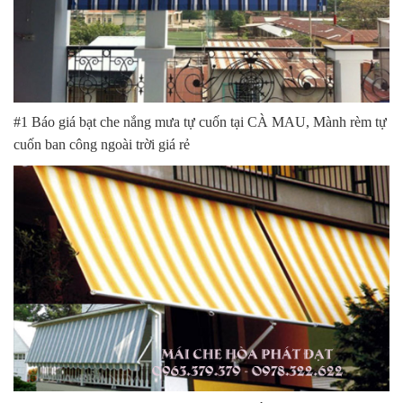
#1 Báo giá bạt che nắng mưa tự cuốn tại CÀ MAU, Mành rèm tự
cuốn ban công ngoài trời giá rẻ