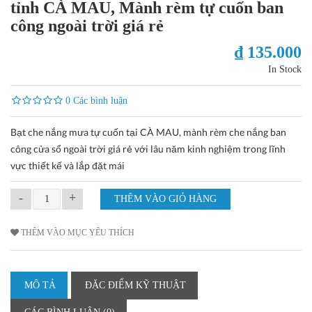
tỉnh CÀ MAU, Mành rèm tự cuốn ban
công ngoài trời giá rẻ
₫ 135.000
In Stock
0 Các bình luận
Bạt che nắng mưa tự cuốn tại CÀ MAU, mành rèm che nắng ban
công cửa sổ ngoài trời giá rẻ với lâu năm kinh nghiệm trong lĩnh
vực thiết kế và lắp đặt mái
-
+
THÊM VÀO MỤC YÊU THÍCH
MÔ TẢ
ĐẶC ĐIỂM KỸ THUẬT