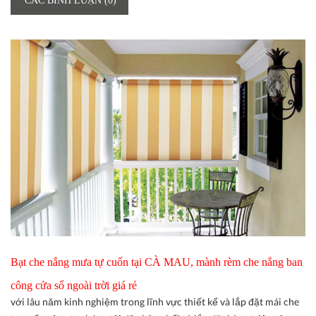
CÁC BÌNH LUẬN (0)
Bạt che nắng mưa tự cuốn tại CÀ MAU, mành rèm che nắng ban
công cửa sổ ngoài trời giá rẻ
với lâu năm kinh nghiệm trong lĩnh vực thiết kế và lắp đặt mái che