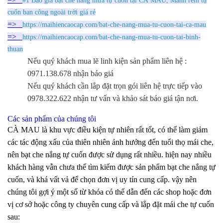
#1 Báo giá bạt che nắng mưa tự cuốn tại CÀ MAU, Mành rèm tự
cuốn ban công ngoài trời giá rẻ
=>
https://maihiencaocap.com/bat-che-nang-mua-tu-cuon-tai-ca-mau
=>
https://maihiencaocap.com/bat-che-nang-mua-tu-cuon-tai-binh-
thuan
Nếu quý khách mua lẽ linh kiện sản phẩm liên hệ :
0971.138.678 nhận báo giá
Nếu quý khách cần lắp đặt trọn gói liên hệ trực tiếp vào
0978.322.622 nhận tư vấn và khảo sát báo giá tận nơi.
Các sản phẩm của chúng tôi
CÀ MAU là khu vực điều kiện tự nhiên rất tốt, có thể làm giảm
các tác động xấu của thiên nhiên ảnh hưởng đến tuổi thọ mái che,
nên bạt che nắng tự cuốn được sử dụng rất nhiều. hiện nay nhiều
khách hàng vẫn chưa thể tìm kiếm được sản phẩm bạt che nắng tự
cuốn, và khá vất vả để chọn đơn vị uy tín cung cấp. vậy nên
chúng tôi gợi ý một số từ khóa có thể dẫn đến các shop hoặc đơn
vị cơ sở hoặc công ty chuyên cung cấp và lắp đặt mái che tự cuốn
sau: