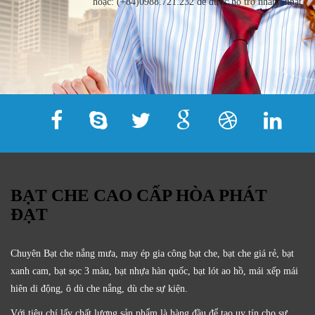
hoặc: (+84)0988.721.232 để được hỗ trợ nhanh nhất.
BẠT CHE CAO CẤP HÒA PHÁT
ĐẠT
Chuyên Bạt che nắng mưa, may ép gia công bạt che, bạt che giá rẻ, bạt
xanh cam, bạt sọc 3 màu, bạt nhựa hàn quốc, bạt lót ao hồ, mái xếp mái
hiên di động, ô dù che nắng, dù che sự kiện.
Với tiêu chí lấy
chất lượng sản phẩm
là hàng đầu để tạo uy tín cho sự