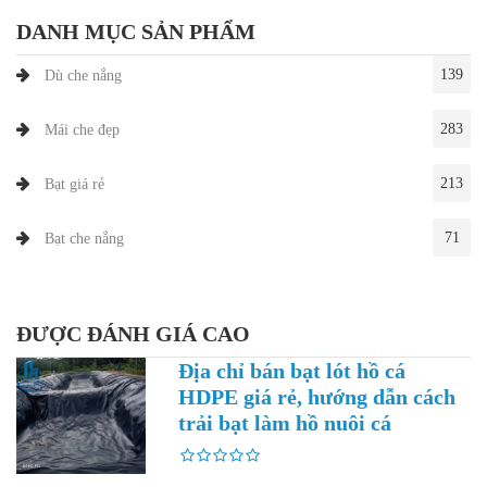
DANH MỤC SẢN PHẨM
139
Dù che nắng
283
Mái che đẹp
213
Bạt giá rẻ
71
Bạt che nắng
ĐƯỢC ĐÁNH GIÁ CAO
Địa chỉ bán bạt lót hồ cá
HDPE giá rẻ, hướng dẫn cách
trải bạt làm hồ nuôi cá