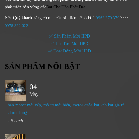
phát triển bền vững của
Bạt Che Hòa Phát Đạt.
Nếu Quý khách hàng có nhu cầu xin liên hệ số ĐT:
0963.379.379
hoặc
0
978.322.622
✅ Sản Phẩm Mới HPD
✅ Tin Tức Mới HPD
✅ Hoạt Động Mới HPD
SẢN PHẨM NỔI BẬT
04
May
bán motor mái xếp, mô tơ mái hiên, motor cuốn bạt kéo bạt giá rẻ
chính hãng
- By
anh