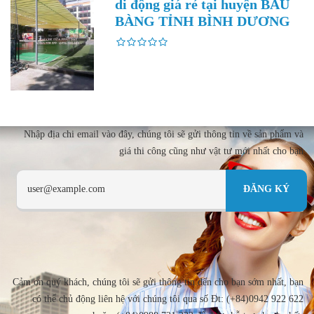
di động giá rẻ tại huyện BÀU
BÀNG TỈNH BÌNH DƯƠNG
Nhập địa chi email vào đây, chúng tôi sẽ gửi thông tin về sản phẩm và
giá thi công cũng như vật tư mới nhất cho bạn
Cảm ơn quý khách, chúng tôi sẽ gửi thông tin đến cho bạn sớm nhất, bạn
có thể chủ động liên hệ với chúng tôi qua số Đt: (+84)0942 922 622