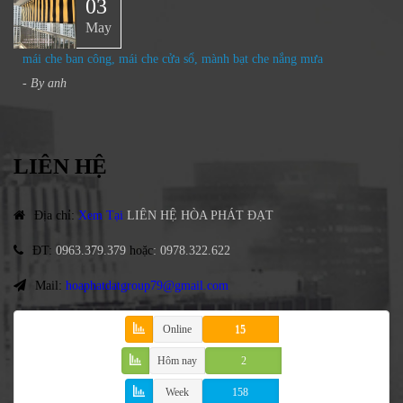
03
May
mái che ban công, mái che cửa sổ, mành bạt che nắng mưa
- By
anh
LIÊN HỆ
Địa chỉ
:
Xem Tại
LIÊN HỆ HÒA PHÁT ĐẠT
ĐT
:
0963.379.379
hoặc
:
0978.322.622
Mail:
hoaphatdatgroup79@gmail.com
Online
15
Hôm nay
2
Week
158