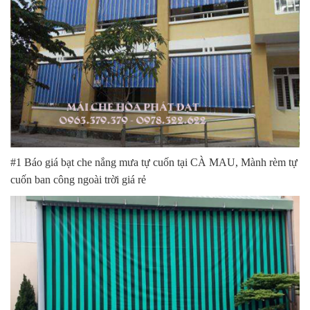
#1 Báo giá bạt che nắng mưa tự cuốn tại CÀ MAU, Mành rèm tự
cuốn ban công ngoài trời giá rẻ