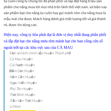
tự cuốn công ty chúng tôi đã phân phối và lắp đặt hàng triệu sản
phẩm che nắng mưa tới mọi nhà trên lãnh thổ việt nam. và hiện nay
sản phẩm bạt che nắng tự cuốn hay gọi mành rèm che nắng mưa là
mẫu mái che được khách hàng đánh giá chất lượng tốt và giá thành
rẻ, được tin dùng cao.
Hiện nay, công ty hòa phát đạt là đơn vị duy nhất đang phân phối
và lắp đặt bạt che nắng mưa rèm mành bạt che ban công cửa sổ
ngoài trời tại các khu vực sau của CÀ MAU
Ðơn vị hành chính cấp Huyện
Thành phố
Cà Mau
Huyện
Cái Nước
Huyện
Đầm Dơi
Huyện
Năm Căn
Huyện
Ngọc Hiển
Huyện
Phú Tân
Huyện
Thới Bình
Huyện
Trần Văn Thời
Huyện
U Minh