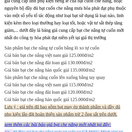
giá cung cấp linh phụ kiện riêng lẻ của bạt cuốn che nắng, hoặc
nguyên bộ đầy đủ bạt cuốn che nắng mưa hòa phát đạt phụ thuộc
vào một số yếu tố tác động như loại bạt sử dụng là loại nào, linh
kiện kèm theo loại thường hay loại tốt, hoặc vật tư sắt thép tăng
giảm,... dưới đây là bảng giá cung cấp bạt che nắng tự cuốn mới
nhất do công ty hòa phát đạt niêm yết tại giá thị trường
Sản phẩm bạt che nắng tự cuốn bằng lò xo tự cuốn
Giá bán bạt che nắng việt nam giá 125.000đ/m2
Giá bán bạt che nắng đài loan giá 130.000đ/m2
Giá bán bạt che nắng hàn quốc giá 135.000đ/m2
Sản phẩm bạt che nắng cuốn lên xuống bằng tay quay
Giá bán bạt che nắng việt nam giá 115.000đ/m2
Giá bán bạt che nắng đài loan giá 120.000đ/m2
Giá bán bạt che nắng hàn quốc giá 125.000đ/m2
Lưu ý : giá trên đã bao gồm bạt may ép thành phẩm và đầy đủ
phụ kiện lắp đặt hoàn thiện sản phẩm trừ 2 ống sắt trên dưới.
xem thêm các bài báo giá bạt che nắng mới nhất tại đây:
=>