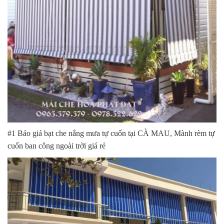
#1 Báo giá bạt che nắng mưa tự cuốn tại CÀ MAU, Mành rèm tự
cuốn ban công ngoài trời giá rẻ