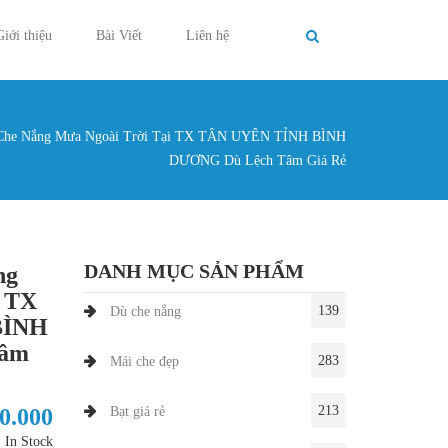
Giới thiệu
Bài Viết
Liên hệ
Che Nắng Mưa Ngoài Trời Tại TX TÂN UYÊN TỈNH BÌNH
g ở đây
DƯƠNG Dù Lệch Tâm Giá Rẻ
DANH MỤC SẢN PHẨM
ng
i TX
139
Dù che nắng
BÌNH
Tâm
283
Mái che đẹp
213
50.000
Bạt giá rẻ
In Stock