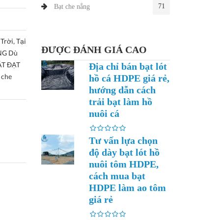
71
Bạt che nắng
rời, Tại
ĐƯỢC ĐÁNH GIÁ CAO
NG Dù
ÁT ĐẠT
Địa chỉ bán bạt lót
 che
hồ cá HDPE giá rẻ,
hướng dẫn cách
trải bạt làm hồ
nuôi cá
Tư vấn lựa chọn
độ dày bạt lót hồ
nuôi tôm HDPE,
cách mua bạt
HDPE làm ao tôm
giá rẻ