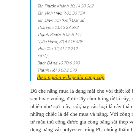
Tân Phước Khánh
10,14
28.062
Tân Vĩnh Hiệp
9,02
30.754
Tên
Diện tích (km²)
Dân số
Thái Hòa
11,43
29.693
Thạnh Phước
8,06
8.147
Uyên Hưng
33,69
19.439
Vĩnh Tân
32,41
22.212
Xã (2)
Bạch Đằng
10,70
6.390
Thạnh Hội
3,88
2.298
theo nguồn wikipedia cung cấp
Dù che nắng mưa là dạng mái che với thiết kế 
sen hoặc vuông, được lấy cảm hứng từ lá cây
,
nhiên như sợi mây, cói,hay các loại lá cây th
những chiếc lá để che mưa và nắng. Với công n
từ mẫu thủ công được gia công bằng sắt thép và
dụng bằng vải polyester tráng PU chống thấm h