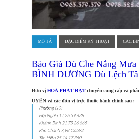
MÔ TẢ
ĐẶC ĐIỂM KỸ THUẬT
CÁC BÌ
Báo Giá Dù Che Nắng Mưa
BÌNH DƯƠNG Dù Lệch Tâ
Đơn vị
HOÀ PHÁT ĐẠT
chuyên cung cấp và phân
UYÊN và các đơn vị trực thuộc hành chính sau :
Phường (10)
Hội Nghĩa
17,26
39.638
Khánh Bình
21,75
26.665
Phú Chánh
7,98
13.692
Tân Hiệp
25,14
17.360