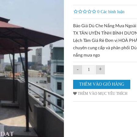
0 Các bình luận
Báo Giá Dù Che Nắng Mưa Ngoài T
TX TÂN UYÊN TỈNH BÌNH DƯƠ
Lệch Tâm Giá Rẻ Đơn vị HOÀ PH
chuyên cung cấp và phân phối Dù
nắng mưa ngo
-
+
THÊM VÀO MỤC YÊU THÍCH