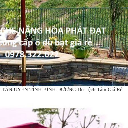
i TX TÂN UYÊN TỈNH BÌNH DƯƠNG Dù Lệch Tâm Giá Rẻ