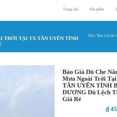
Trang chủ
Sản phẩm
Nhà
/
Báo Giá Dù 
 TRỜI TẠI TX TÂN UYÊN TỈNH
Bạn đan
Ẻ
Báo Giá Dù Che Nắ
Mưa Ngoài Trời Tạ
TÂN UYÊN TỈNH 
DƯƠNG Dù Lệch 
Giá Rẻ
₫ 4