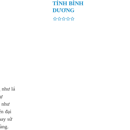
TỈNH BÌNH
DƯƠNG
 như lá
tự
g như
ện đại
nay sử
àng.