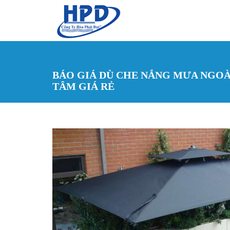
Nhảy đến nội dung
BÁO GIÁ DÙ CHE NẮNG MƯA NGOÀI
TÂM GIÁ RẺ