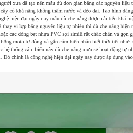
 người xưa đã tạo nên mẫu dù đơn giản bằng các nguyên liệu 
ân cây có khả năng không thấm nước và dẻo dai. Tạo hình dán
ghệ hiện đại ngày nay mẫu dù che nắng được cải tiến khá hi
 thay vì lợp bằng nguyên liệu tự nhiên thì dù che nắng hiện 
oặc các dòng bạt nhựa PVC sợi simili rất chắc chắn và gọn g
hống moto tự động và gắn cảm biến nhận biết thời tiết như: 
 các hệ thống cảm biến này dù che nắng mưa sẽ hoạt động tự n
i. Đó chính là công nghệ hiện đại ngày nay được áp dụng vào