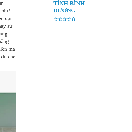
tự
TỈNH BÌNH
DƯƠNG
g như
ện đại
nay sử
àng.
nắng –
hiên mà
 dù che