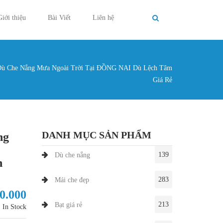
Giới thiệu
Bài Viết
Liên hệ
Dù Che Nắng Mưa Ngoài Trời Tại ĐỒNG NAI Dù Lệch Tâm
g ở đây
Giá Rẻ
DANH MỤC SẢN PHẨM
ng
139
Dù che nắng
h
283
Mái che đẹp
50.000
213
Bạt giá rẻ
In Stock