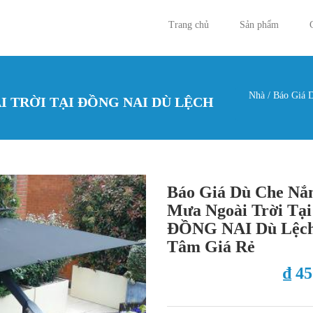
Trang chủ
Sản phẩm
Nhà
/
Báo Giá 
 TRỜI TẠI ĐỒNG NAI DÙ LỆCH
Bạn đan
Báo Giá Dù Che Nắ
Mưa Ngoài Trời Tại
ĐỒNG NAI Dù Lệc
Tâm Giá Rẻ
₫ 4