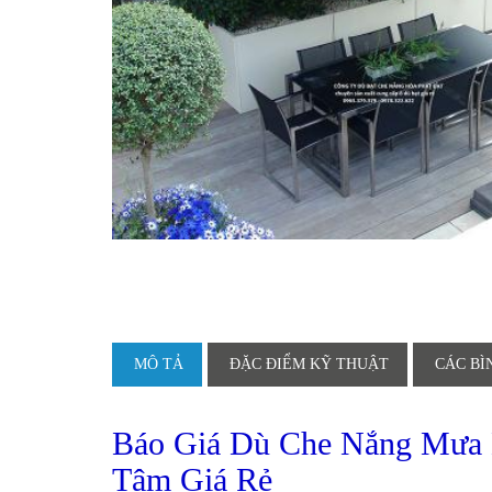
MÔ TẢ
ĐẶC ĐIỂM KỸ THUẬT
CÁC BÌ
Báo Giá Dù Che Nắng Mưa 
Tâm Giá Rẻ