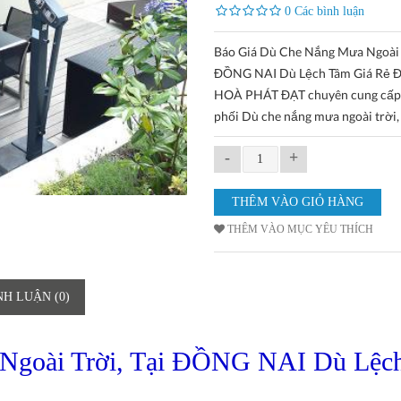
0 Các bình luận
Báo Giá Dù Che Nắng Mưa Ngoài T
ĐỒNG NAI Dù Lệch Tâm Giá Rẻ Đ
HOÀ PHÁT ĐẠT chuyên cung cấp
phối Dù che nắng mưa ngoài trời,
-
+
THÊM VÀO MỤC YÊU THÍCH
NH LUẬN (0)
Ngoài Trời, Tại ĐỒNG NAI Dù Lệc