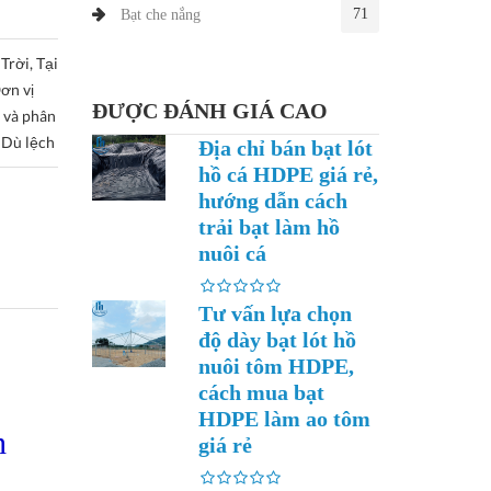
71
Bạt che nắng
rời, Tại
ơn vị
ĐƯỢC ĐÁNH GIÁ CAO
 và phân
 Dù lệch
Địa chỉ bán bạt lót
hồ cá HDPE giá rẻ,
hướng dẫn cách
trải bạt làm hồ
nuôi cá
Tư vấn lựa chọn
độ dày bạt lót hồ
nuôi tôm HDPE,
cách mua bạt
HDPE làm ao tôm
h
giá rẻ