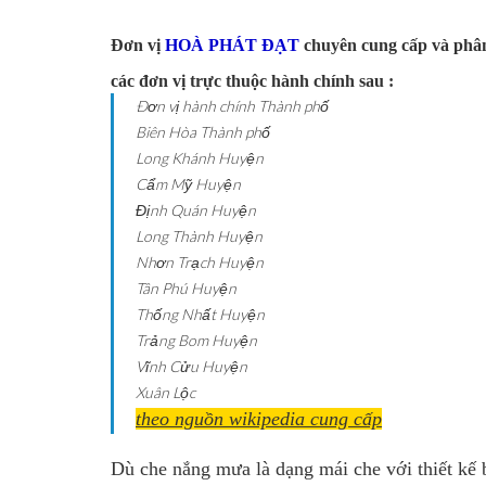
Đơn vị
HOÀ PHÁT ĐẠT
chuyên cung cấp và phân
các đơn vị trực thuộc hành chính sau :
Ðơn vị hành chính
Thành phố
Biên Hòa
Thành phố
Long Khánh
Huyện
Cẩm Mỹ
Huyện
Định Quán
Huyện
Long Thành
Huyện
Nhơn Trạch
Huyện
Tân Phú
Huyện
Thống Nhất
Huyện
Trảng Bom
Huyện
Vĩnh Cửu
Huyện
Xuân Lộc
theo nguồn wikipedia cung cấp
Dù che nắng mưa là dạng mái che với thiết kế 