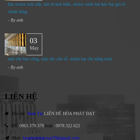
bán motor mái xếp, mô tơ mái hiên, motor cuốn bạt kéo bạt giá rẻ
chính hãng
- By
anh
03
May
mái che ban công, mái che cửa sổ, mành bạt che nắng mưa
- By
anh
LIÊN HỆ
Địa chỉ
:
Xem Tại
LIÊN HỆ HÒA PHÁT ĐẠT
ĐT
:
0963.379.379
hoặc
:
0978.322.622
Mail:
hoaphatdatgroup79@gmail.com