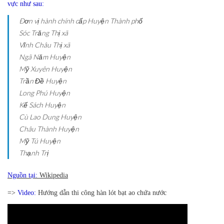
vực như sau:
Ðơn vị hành chính cấp Huyện
Thành phố
Sóc Trăng
Thị xã
Vĩnh Châu
Thị xã
Ngã Năm
Huyện
Mỹ Xuyên
Huyện
Trần Đề
Huyện
Long Phú
Huyện
Kế Sách
Huyện
Cù Lao Dung
Huyện
Châu Thành
Huyện
Mỹ Tú
Huyện
Thạnh Trị
Nguồn tại:
Wikipedia
=>
Video:
Hướng dẫn thi công hàn lót bạt ao chứa nước