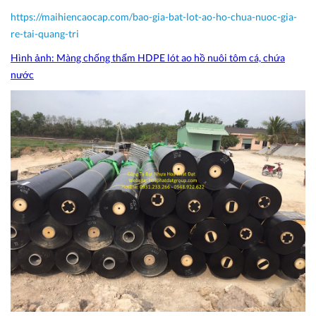
https://maihiencaocap.com/bao-gia-bat-lot-ao-ho-chua-nuoc-gia-
re-tai-quang-tri
Hình ảnh: Màng chống thấm HDPE lót ao hồ nuôi tôm cá, chứa
nước