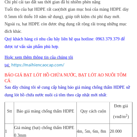
Chi phí cải tạo đất sau thời gian đã bị nhiễm phèn nặng
Tuổi thọ của bạt HDPE rất cao(thời gian mục hoá của màng HDPE dày
0.5mm tối thiểu 10 năm sử dụng), giúp tiết kiệm chi phí thay mới.
Ngoài ra, bạt HDPE còn được ứng dụng rất rộng rãi trong những mục
đích khác.
Quý khách hàng có nhu cầu hãy liên hệ qua hotline: 0963.379.379 để
được tư vấn sản phẩm phù hợp.
Hoặc xem thêm thông tin của chúng tôi
https://maihiencaocap.com/
tại:
BÁO GIÁ BẠT LÓT HỒ CHỨA NƯỚC, BẠT LÓT AO NUÔI TÔM
CÁ:
Sau đây chúng tôi sẽ cung cấp bảng báo giá màng chống thấm HDPE sử
dụng lót hồ chứa nước nuôi cá tôm theo cập nhật mới nhất:
Đơn giá
Stt
Báo giá màng chống thấm HDPE
Quy cách cuộn
2
(vnđ/m
)
Giá màng (bạt) chống thấm HDPE
1
4m, 5m, 6m, 8m
20.000
0.3mm