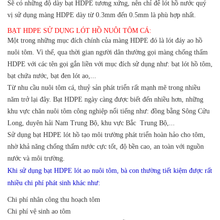
Sẽ có những độ dày bạt HDPE tương xứng, nên chỉ để lót hồ nước quý
vị sử dụng màng HDPE dày từ 0.3mm đến 0.5mm là phù hợp nhất.
BẠT HDPE SỬ DỤNG LÓT HỒ NUÔI TÔM CÁ:
Một trong những mục đích chính của màng HDPE đó là lót đáy ao hồ
nuôi tôm. Vì thế, qua thời gian người dân thường gọi màng chống thấm
HDPE với các tên gọi gắn liền với mục đích sử dụng như: bạt lót hồ tôm,
bạt chứa nước, bạt đen lót ao,...
Từ nhu cầu nuôi tôm cá, thuỷ sản phát triển rất mạnh mẽ trong nhiều
năm trở lại đây.
Bạt HDPE ngày càng được biết đến nhiều hơn, những
khu vực chăn nuôi tôm công nghiệp nổi tiếng như: đồng bằng Sông Cửu
Long, duyên hải Nam Trung Bộ, khu vực Bắc Trung Bộ,...
Sử dụng bạt HDPE lót hồ tạo môi trường phát triển hoàn hảo cho tôm,
nhờ khả năng chống thấm nước cực tốt, độ bền cao, an toàn với nguồn
nước và môi trường.
Khi sử dụng bạt HDPE lót ao nuôi tôm, bà con thường tiết kiệm được rất
nhiều chi phí phát sinh khác như:
Chi phí nhân công thu hoạch tôm
Chi phí vệ sinh ao tôm