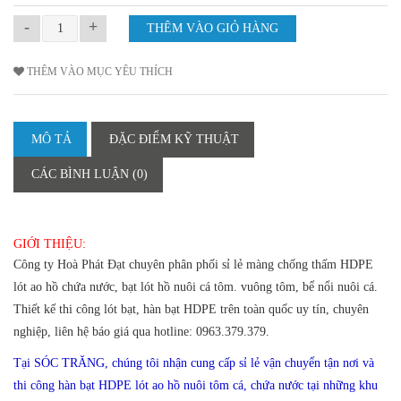
-
+
THÊM VÀO MỤC YÊU THÍCH
MÔ TẢ
ĐẶC ĐIỂM KỸ THUẬT
CÁC BÌNH LUẬN (0)
GIỚI THIỆU:
Công ty Hoà Phát Đạt chuyên phân phối sỉ lẻ màng chống thấm HDPE
lót ao hồ chứa nước, bạt lót hồ nuôi cá tôm. vuông tôm, bể nổi nuôi cá.
Thiết kế thi công lót bạt, hàn bạt HDPE trên toàn quốc uy tín, chuyên
nghiệp, liên hệ báo giá qua hotline: 0963.379.379.
Tại SÓC TRĂNG, chúng tôi nhận cung cấp sỉ lẻ vận chuyển tận nơi và
thi công hàn bạt HDPE lót ao hồ nuôi tôm cá, chứa nước tại những khu