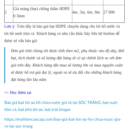
Giá màng (bạt) chống thấm HDPE
2
4m, 5m, 6m, 8m
27.000
0.3mm
Lưu ý:
Trên đây là báo giá bạt HDPE chuyên dụng cho lót hồ nước và
lót hồ nuôi tôm cá. Khách hàng có nhu cầu khác hãy liên hệ hotline để
được tư vấn báo giá
Đơn giá tính chúng tôi được tính theo m2, phụ thuộc vào độ dày, khổ
bạt, kích thước và số lượng đặt hàng sẽ có sự chênh lệch so với đơn
giá trên đây. Khách hàng đặt mua số lượng lớn và mua nguyên cuộn
sẽ được hỗ trợ giá đại lý, ngoài ra sẽ ưu đãi cho những khách hàng
đặt hàng lần lâu năm.
=> Đọc thêm tại:
Báo giá bạt lót ao hồ chứa nước giá rẻ tại SÓC TRĂNG, bạt nuôi
tôm cá, bạt phủ bờ ao, bạt trải biogas
https://maihiencaocap.com/bao-gia-bat-lot-ao-ho-chua-nuoc-gia-
re-tai-soc-trang