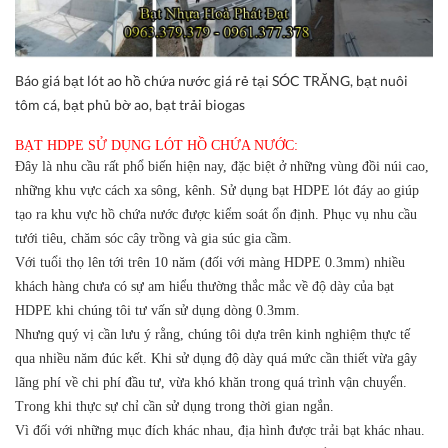
Báo giá bạt lót ao hồ chứa nước giá rẻ tại SÓC TRĂNG, bạt nuôi
tôm cá, bạt phủ bờ ao, bạt trải biogas
BẠT HDPE SỬ DỤNG LÓT HỒ CHỨA NƯỚC:
Đây là nhu cầu rất phổ biến hiện nay, đặc biệt ở những vùng đồi núi cao,
những khu vực cách xa sông, kênh. Sử dụng bạt HDPE lót đáy ao giúp
tạo ra khu vực hồ chứa nước được kiểm soát ổn định. Phục vụ nhu cầu
tưới tiêu, chăm sóc cây trồng và gia súc gia cầm.
Với tuổi thọ lên tới trên 10 năm (đối với màng HDPE 0.3mm) nhiều
khách hàng chưa có sự am hiểu thường thắc mắc về độ dày của bạt
HDPE khi chúng tôi tư vấn sử dụng dòng 0.3mm.
Nhưng quý vị cần lưu ý rằng, chúng tôi dựa trên kinh nghiệm thực tế
qua nhiều năm đúc kết. Khi sử dụng độ dày quá mức cần thiết vừa gây
lãng phí về chi phí đầu tư, vừa khó khăn trong quá trình vận chuyển.
Trong khi thực sự chỉ cần sử dụng trong thời gian ngắn.
Vì đối với những mục đích khác nhau, địa hình được trải bạt khác nhau.