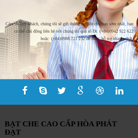
Cảm ơn quý khách, chúng tôi sẽ gửi thông tin đến cho bạn sớm nhất, bạn
có thể chủ động liên hệ với chúng tôi qua số Đt: (+84)0942 922 622
hoặc: (+84)0988.721.232 để được hỗ trợ nhanh nhất.
BẠT CHE CAO CẤP HÒA PHÁT
ĐẠT