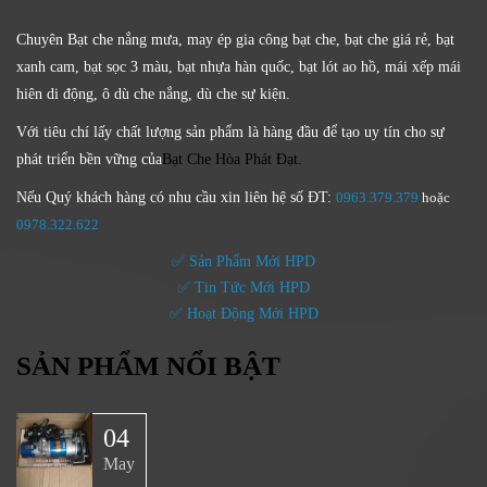
Chuyên Bạt che nắng mưa, may ép gia công bạt che, bạt che giá rẻ, bạt
xanh cam, bạt sọc 3 màu, bạt nhựa hàn quốc, bạt lót ao hồ, mái xếp mái
hiên di động, ô dù che nắng, dù che sự kiện.
Với tiêu chí lấy
chất lượng sản phẩm
là hàng đầu để tạo uy tín cho sự
phát triển bền vững của
Bạt Che Hòa Phát Đạt.
Nếu Quý khách hàng có nhu cầu xin liên hệ số ĐT:
0963.379.379
hoặc
0
978.322.622
✅ Sản Phẩm Mới HPD
✅ Tin Tức Mới HPD
✅ Hoạt Động Mới HPD
SẢN PHẨM NỔI BẬT
04
May