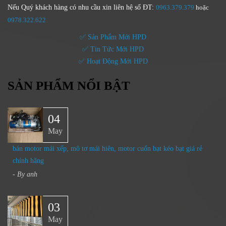
Nếu Quý khách hàng có nhu cầu xin liên hệ số ĐT:
0963.379.379
hoặc
0
978.322.622
✅ Sản Phẩm Mới HPD
✅ Tin Tức Mới HPD
✅ Hoạt Động Mới HPD
SẢN PHẨM NỔI BẬT
04
May
bán motor mái xếp, mô tơ mái hiên, motor cuốn bạt kéo bạt giá rẻ
chính hãng
- By
anh
03
May