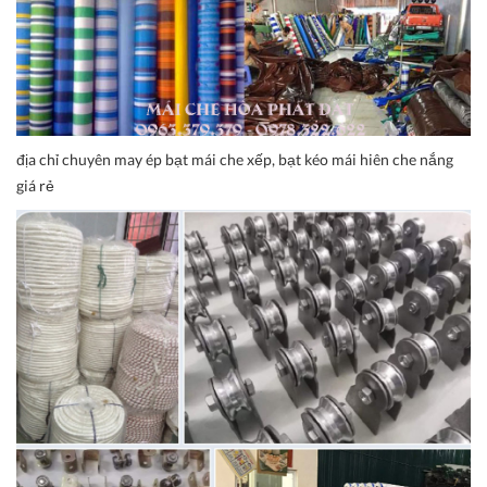
địa chỉ chuyên may ép bạt mái che xếp, bạt kéo mái hiên che nắng
giá rẻ