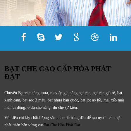
BẠT CHE CAO CẤP HÒA PHÁT
ĐẠT
Chuyên Bạt che nắng mưa, may ép gia công bạt che, bạt che giá rẻ, bạt
xanh cam, bạt sọc 3 màu, bạt nhựa hàn quốc, bạt lót ao hồ, mái xếp mái
hiên di động, ô dù che nắng, dù che sự kiện.
Với tiêu chí lấy
chất lượng sản phẩm
là hàng đầu để tạo uy tín cho sự
phát triển bền vững của
Bạt Che Hòa Phát Đạt.