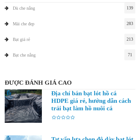
139
Dù che nắng
283
Mái che đẹp
213
Bạt giá rẻ
71
Bạt che nắng
ĐƯỢC ĐÁNH GIÁ CAO
Địa chỉ bán bạt lót hồ cá
HDPE giá rẻ, hướng dẫn cách
trải bạt làm hồ nuôi cá
Tư vấn lựa chọn độ dày bạt lót