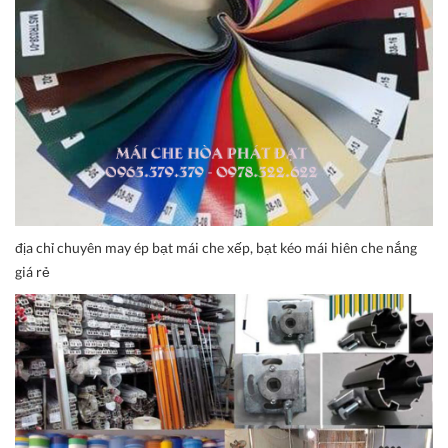
địa chỉ chuyên may ép bạt mái che xếp, bạt kéo mái hiên che nắng
giá rẻ