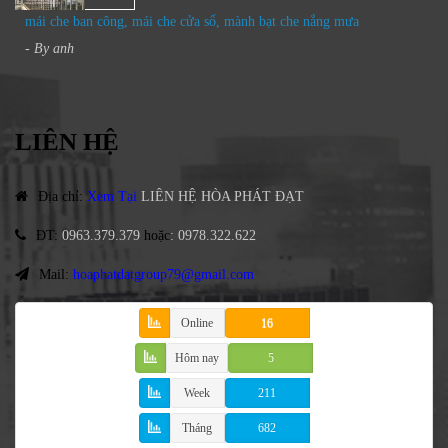
mái che ban công, mái che cửa sổ, mành bạt che nắng mưa
- By
anh
LIÊN HỆ
Địa chỉ
:
Xem Tại
LIÊN HỆ HÒA PHÁT ĐẠT
ĐT
:
0963.379.379
hoặc
:
0978.322.622
Mail:
hoaphatdatgroup79@gmail.com
Online
16
Hôm nay
5
Week
211
Tháng
682