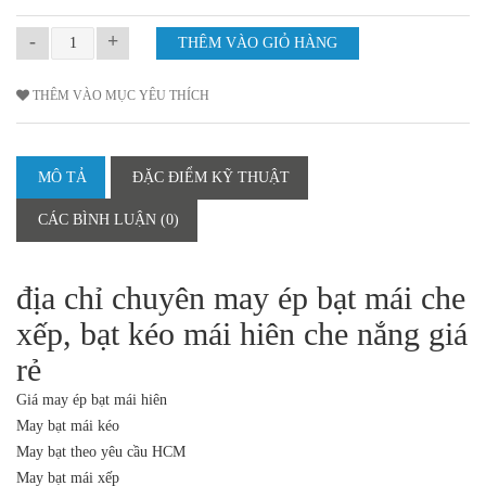
-
+
THÊM VÀO MỤC YÊU THÍCH
MÔ TẢ
ĐẶC ĐIỂM KỸ THUẬT
CÁC BÌNH LUẬN (0)
địa chỉ chuyên may ép bạt mái che
xếp, bạt kéo mái hiên che nắng giá
rẻ
Giá may ép bạt mái hiên
May bạt mái kéo
May bạt theo yêu cầu HCM
May bạt mái xếp