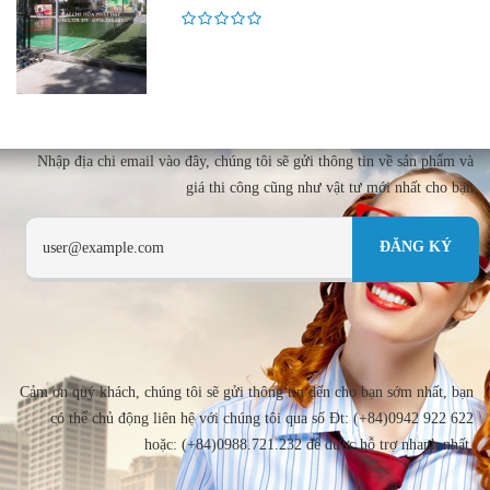
Nhập địa chi email vào đây, chúng tôi sẽ gửi thông tin về sản phẩm và
giá thi công cũng như vật tư mới nhất cho bạn
Cảm ơn quý khách, chúng tôi sẽ gửi thông tin đến cho bạn sớm nhất, bạn
có thể chủ động liên hệ với chúng tôi qua số Đt: (+84)0942 922 622
hoặc: (+84)0988.721.232 để được hỗ trợ nhanh nhất.