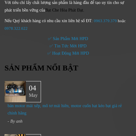
Với tiêu chí lấy
chất lượng sản phẩm
là hàng đầu để tạo uy tín cho sự
phát triển bền vững của
Bạt Che Hòa Phát Đạt.
Nếu Quý khách hàng có nhu cầu xin liên hệ số ĐT:
0963.379.379
hoặc
0
978.322.622
✅ Sản Phẩm Mới HPD
✅ Tin Tức Mới HPD
✅ Hoạt Động Mới HPD
SẢN PHẨM NỔI BẬT
04
May
bán motor mái xếp, mô tơ mái hiên, motor cuốn bạt kéo bạt giá rẻ
chính hãng
- By
anh