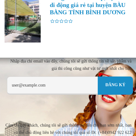
di động giá rẻ tại huyện BÀU
BÀNG TỈNH BÌNH DƯƠNG
Nhập địa chi email vào đây, chúng tôi sẽ gửi thông tin về sản phẩm và
giá thi công cũng như vật tư mới nhất cho bạn
Cảm ơn quý khách, chúng tôi sẽ gửi thông tin đến cho bạn sớm nhất, bạn
có thể chủ động liên hệ với chúng tôi qua số Đt: (+84)0942 922 622