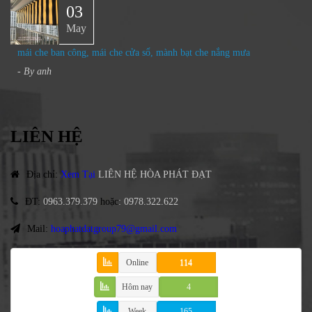
03
May
mái che ban công, mái che cửa sổ, mành bạt che nắng mưa
- By
anh
LIÊN HỆ
Địa chỉ
:
Xem Tại
LIÊN HỆ HÒA PHÁT ĐẠT
ĐT
:
0963.379.379
hoặc
:
0978.322.622
Mail:
hoaphatdatgroup79@gmail.com
Online
114
Hôm nay
4
Week
165