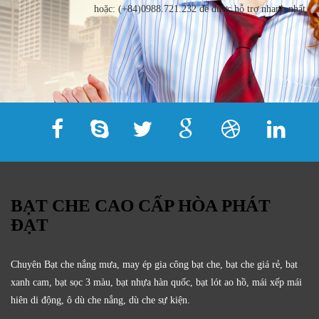
hoặc: (+84)0988.721.232 để được hỗ trợ nhanh nhất.
BẠT CHE CAO CẤP HÒA PHÁT
ĐẠT
Chuyên Bạt che nắng mưa, may ép gia công bạt che, bạt che giá rẻ, bạt
xanh cam, bạt sọc 3 màu, bạt nhựa hàn quốc, bạt lót ao hồ, mái xếp mái
hiên di động, ô dù che nắng, dù che sự kiện.