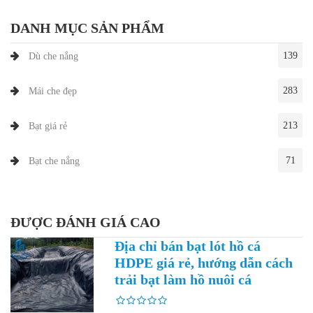
DANH MỤC SẢN PHẨM
139
Dù che nắng
283
Mái che đẹp
213
Bạt giá rẻ
71
Bạt che nắng
ĐƯỢC ĐÁNH GIÁ CAO
Địa chỉ bán bạt lót hồ cá
HDPE giá rẻ, hướng dẫn cách
trải bạt làm hồ nuôi cá