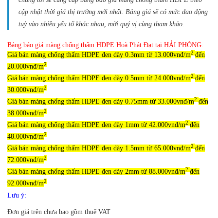
cập nhật thời giá thị trường mới nhất. Bảng giá sẽ có mức dao động
tuỳ vào nhiều yếu tố khác nhau, mời quý vị cùng tham khảo.
Bảng báo giá màng chống thấm HDPE Hoà Phát Đạt tại HẢI PHÒNG:
2
Giá bán màng chống thấm HDPE đen dày 0.3mm từ 13.000vnđ/m
đến
2
20.000vnđ/m
2
Giá bán màng chống thấm HDPE đen dày 0.5mm từ 24.000vnđ/m
đến
2
30.000vnđ/m
2
Giá bán màng chống thấm HDPE đen dày 0.75mm từ 33.000vnđ/m
đến
2
38.000vnđ/m
2
Giá bán màng chống thấm HDPE đen dày 1mm từ 42.000vnđ/m
đến
2
48.000vnđ/m
2
Giá bán màng chống thấm HDPE đen dày 1.5mm từ 65.000vnđ/m
đến
2
72.000vnđ/m
2
Giá bán màng chống thấm HDPE đen dày 2mm từ 88.000vnđ/m
đến
2
92.000vnđ/m
Lưu ý:
Đơn giá trên chưa bao gồm thuế VAT