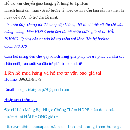
Hỗ trợ vận chuyển giao hàng, gửi hàng từ Tp Hcm
Khách hàng cần mua với số lượng lẻ hoặc có nhu cầu hàn sẵn hãy liên hệ
ngay để được hỗ trợ giá tốt nhất.
=> Trên đây, chúng tôi đã cung cấp khá cụ thể và chi tiết về địa chỉ bán
màng chống thấm HDPE màu đen lót hồ chứa nước giá rẻ tại HẢI
PHÒNG. Quý vị cần tư vấn hỗ trợ thêm vui lòng liên hệ hotline:
0963.379.379
Cam kết mang đến cho quý khách hàng giải pháp tối ưu phục vụ nhu cầu
chăn nuôi, sản xuất và đầu tư phát triển kinh tế.
Liên hệ mua hàng và hỗ trợ tư vấn báo giá tại:
Hotline:
0963.379.379
Email:
hoaphatdatgroup79@gmail.com
Hoặc xem thêm tại:
Địa chỉ bán Màng Bạt Nhựa Chống Thấm HDPE màu đen chứa
nước ở tại HẢI PHÒNG giá rẻ
https://maihiencaocap.com/dia-chi-ban-bat-chong-tham-hdpe-gia-