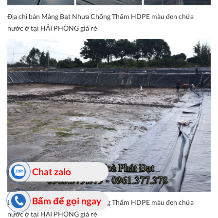
Địa chỉ bán Màng Bạt Nhựa Chống Thấm HDPE màu đen chứa
nước ở tại HẢI PHÒNG giá rẻ
Chat zalo
Bấm để gọi ngay
Địa chỉ bán Màng Bạt Nhựa Chống Thấm HDPE màu đen chứa
nước ở tại HẢI PHÒNG giá rẻ