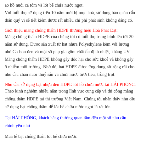
ao hồ nuôi cá tôm và lót bể chứa nước ngọt.
Với tuổi thọ sử dụng trên 10 năm mới bị mục hoá, sử dụng bảo quản cẩn
thận quý vị sẽ tiết kiệm được rất nhiều chi phí phát sinh không đáng có.
Giới thiệu màng chống thấm HDPE thương hiệu Hoà Phát Đạt:
Màng chống thấm HDPE của chúng tôi có tuổi thọ trung bình lên tới 20
năm sử dụng.
Được sản xuất từ hạt nhựa Polyethylene kèm với lượng
nhỏ Cacbon đen và một số phụ gia gồm chất ổn định nhiệt, kháng UV.
Màng chống thấm HDPE không gây độc hại cho sức khoẻ và không gây
ô nhiễm môi trường. Nhờ đó, bạt HDPE được ứng dụng rất rộng rãi cho
nhu cầu chăn nuôi thuỷ sản và chứa nước tưới tiêu, trồng trọt.
Nhu cầu sử dụng bạt nhựa đen HDPE lót hồ chứa nước tại HẢI PHÒNG:
Theo kinh nghiệm nhiều năm trong lĩnh vực cung cấp và thi công màng
chống thấm HDPE tại thị trường Việt Nam. Chúng tôi nhận thấy nhu cầu
sử dụng bạt chống thấm để lót bể chứa nước ngọt là rất lớn.
Tại HẢI PHÒNG, khách hàng thường quan tâm đến một số nhu cầu
chính yếu như:
Mua lẻ bạt chống thấm lót bể chứa nước