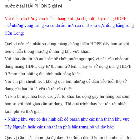
nước ở tại HẢI PHÒNG giá rẻ
Vài điều cần lưu ý cho khách hàng khi lựa chọn độ dày màng HDPE:
- Ở những vùng trũng và có độ ẩm ướt cao như khu vực đồng bằng sông
Cửu Long:
Quý vị nên cân nhắc sử dụng màng chống thấm HDPE dày hơn so với
tiêu chuẩn thông thường ở những khu vực khác.
Với nhu cầu lót bờ ao hoặc bể chứa nước ngọt quý vị nên cân nhắc sử
dụng màng HDPE dày từ 0.5mm trở lên. Thay vì sử dụng màng HDPE
0.3mm như những địa hình mặt bằng khác.
Với chi phí chênh lệch không quá lớn, nhưng để đảm bảo tuổi thọ sử
dụng của bạt lót là yếu tố rất cần thiết.
Vì khi bị mục hoá hoặc các yếu tố khác tác động gây hư hỏng bạt sớm
hơn so với thời gian cần sử dụng. Thì quá trình thay bạt tốn rất nhiều
kinh phí và thời gian.
- Những khu vực có địa hình đất đỏ bazan như các tỉnh thành khu vực
Tây Nguyên hoặc các tỉnh thành phía bắc trung bộ và tây bắc:
Quý vị cân nhắc chọn lựa độ dày từ 0.3mm đến 0.5mm cho nhu cầu lót