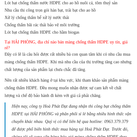
Lót bạt chống thấm nước HDPE cho ao hồ nuôi cá, tôm thuỷ sản
Nhu cầu thi công trọn gói hàn bạt, trải bạt cho ao hồ
Xử lý chống thấm bể xử lý nước thải
Chống thấm bãi rác thải bảo vệ môi trường
Lót bạt chống thấm HDPE cho hầm biogas
Tại HẢI PHÒNG, địa chỉ nào bán màng chống thấm HDPE uy tín, giá
rẻ?
Đây có lẽ là câu hỏi được rất nhiều bà con quan tâm khi có nhu cầu mua
màng chống thấm HDPE.
Khi mà nhu cầu của thị trường tăng cao nhưng
chất lượng của sản phẩm lại chưa chắc đã tăng.
Nên rất nhiều khách hàng ở tại khu vực, khi tham khảo sản phẩm màng
chống thấm HDPE. Đều mong muốn nhận được sự cam kết về chất
lượng và chế độ bảo hành đi kèm với giá cả phải chăng.
Hiện nay, công ty Hoà Phát Đạt đang nhận thi công bạt chống thấm
HDPE tại HẢI PHÒNG và phân phối sỉ lẻ bằng nhiều hình thức vận
chuyển khác nhau. Quý vị có thể liên hệ qua hotline: 0963.379.379
để được phổ biến hình thức mua hàng tại Hoà Phát Đạt.
Trước đó,
chúng tôi sẽ cung cấp bảng báo giá màng chống thấm HDPE theo