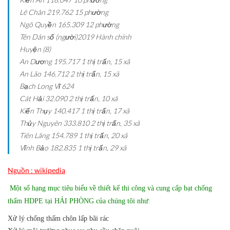
Lê Chân
219.762
15 phường
Ngô Quyền
165.309
12 phường
Tên
Dân số (người)2019
Hành chính
Huyện (8)
An Dương
195.717
1 thị trấn, 15 xã
An Lão
146.712
2 thị trấn, 15 xã
Bạch Long Vĩ
624
Cát Hải
32.090
2 thị trấn, 10 xã
Kiến Thụy
140.417
1 thị trấn, 17 xã
Thủy Nguyên
333.810
2 thị trấn, 35 xã
Tiên Lãng
154.789
1 thị trấn, 20 xã
Vĩnh Bảo
182.835
1 thị trấn, 29 xã
Nguồn : wikipedia
Một số hạng mục tiêu biểu về thiết kế thi công và cung cấp bạt chống
thấm HDPE tại HẢI PHÒNG của chúng tôi như
:
Xử lý chống thấm chôn lấp bãi rác