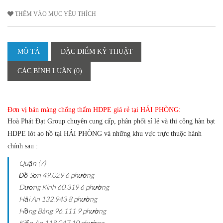
THÊM VÀO MỤC YÊU THÍCH
MÔ TẢ
ĐẶC ĐIỂM KỸ THUẬT
CÁC BÌNH LUẬN (0)
Đơn vị bán màng chống thấm HDPE giá rẻ tại HẢI PHÒNG:
Hoà Phát Đạt Group
chuyên cung cấp, phân phối sỉ lẻ và thi công hàn bạt
HDPE lót ao hồ tại HẢI PHÒNG và những khu vực trực thuộc hành
chính sau :
Quận (7)
Đồ Sơn
49.029
6 phường
Dương Kinh
60.319
6 phường
Hải An
132.943
8 phường
Hồng Bàng
96.111
9 phường
Kiến An
118.047
10 phường