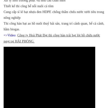
Xử lý môi trường phục vụ nhu cầu chăn nuôi
Thiết kế thi công bể nổi nuôi cá tôm
Cung cấp sỉ lẻ bạt nhựa đen HDPE chống thấm chứa nước tưới tiêu trong
nông nghiệp
Thi công hàn bạt ao hồ nuôi thuỷ hải sản, trang trí cảnh quan, bể cá cảnh,
hầm biogas.
=>Video:
Công ty Hoà Phát Đạt thi công hàn trải bạt lót hồ chứa nước
ngọt tại HẢI PHÒNG.