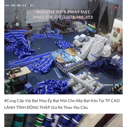
#Cung Cấp Vải Bạt May Ép Bạt Mái Che Xếp Bạt Kéo Tại TP CAO
LÃNH TỈNH ĐỒNG THÁP Giá Rẻ Theo Yêu Cầu