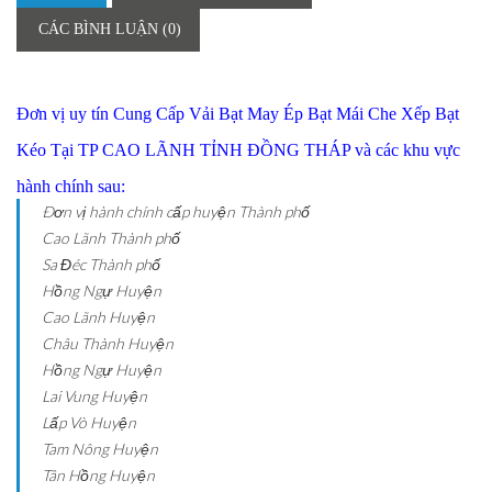
CÁC BÌNH LUẬN (0)
Đơn vị uy tín Cung Cấp Vải Bạt May Ép Bạt Mái Che Xếp Bạt
Kéo Tại TP CAO LÃNH TỈNH ĐỒNG THÁP và các khu vực
hành chính sau:
Ðơn vị hành chính cấp huyện
Thành phố
Cao Lãnh
Thành phố
Sa Đéc
Thành phố
Hồng Ngự
Huyện
Cao Lãnh
Huyện
Châu Thành
Huyện
Hồng Ngự
Huyện
Lai Vung
Huyện
Lấp Vò
Huyện
Tam Nông
Huyện
Tân Hồng
Huyện