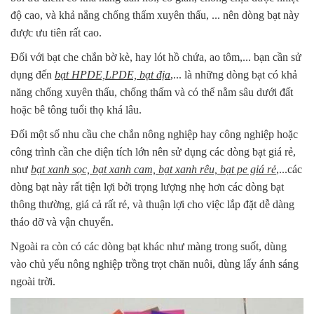
độ cao, và khả nắng chống thấm xuyên thấu, ... nên dòng bạt này
được ưu tiên rất cao.
Đối với bạt che chắn bờ kè, hay lót hồ chứa, ao tôm,... bạn cần sử
dụng đến
bạt HPDE,LPDE, bạt địa
,... là những dòng bạt có khả
năng chống xuyên thấu, chống thấm và có thể nằm sâu dưới đất
hoặc bê tông tuổi thọ khá lâu.
Đối một số nhu cầu che chắn nông nghiệp hay công nghiệp hoặc
công trình cần che diện tích lớn nên sử dụng các dòng bạt giá rẻ,
như
bạt xanh sọc, bạt xanh cam, bạt xanh rêu, bạt pe giá rẻ
,...các
dòng bạt này rất tiện lợi bởi trọng lượng nhẹ hơn các dòng bạt
thông thường, giá cả rất rẻ, và thuận lợi cho việc lắp đặt dễ dàng
tháo dỡ và vận chuyển.
Ngoài ra còn có các dòng bạt khác như màng trong suốt, dùng
vào chủ yếu nông nghiệp trồng trọt chăn nuôi, dùng lấy ánh sáng
ngoài trời.