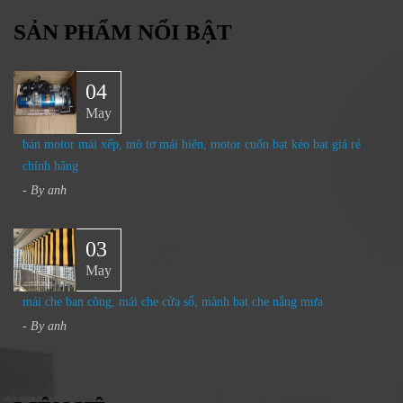
SẢN PHẨM NỔI BẬT
04
May
bán motor mái xếp, mô tơ mái hiên, motor cuốn bạt kéo bạt giá rẻ
chính hãng
- By
anh
03
May
mái che ban công, mái che cửa sổ, mành bạt che nắng mưa
- By
anh