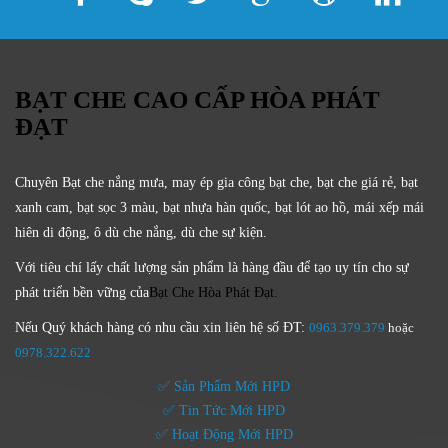
BẠT CHE CAO CẤP HÒA PHÁT
ĐẠT
Chuyên Bạt che nắng mưa, may ép gia công bạt che, bạt che giá rẻ, bạt
xanh cam, bạt sọc 3 màu, bạt nhựa hàn quốc, bạt lót ao hồ, mái xếp mái
hiên di động, ô dù che nắng, dù che sự kiện.
Với tiêu chí lấy
chất lượng sản phẩm
là hàng đầu để tạo uy tín cho sự
phát triển bền vững của
Bạt Che Hòa Phát Đạt.
Nếu Quý khách hàng có nhu cầu xin liên hệ số ĐT:
0963.379.379
hoặc
0
978.322.622
✅ Sản Phẩm Mới HPD
✅ Tin Tức Mới HPD
✅ Hoạt Động Mới HPD