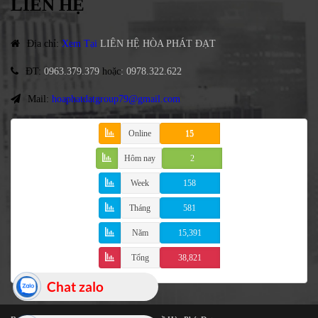
LIÊN HỆ
Địa chỉ
:
Xem Tại
LIÊN HỆ HÒA PHÁT ĐẠT
ĐT
:
0963.379.379
hoặc
:
0978.322.622
Mail:
hoaphatdatgroup79@gmail.com
Online
15
Hôm nay
2
Week
158
Tháng
581
Năm
15,391
Tổng
38,821
Chat zalo