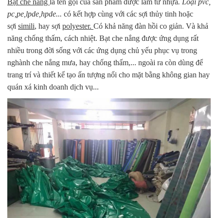
Bạt che nắng
là tên gọi của sản phẩm được làm từ nhựa
. Loại pvc,
pc,pe,lpde,hpde...
có kết hợp cùng với các sợi thủy tinh hoặc
sợi
simili
, hay sợi
polyester.
Có khả năng đàn hồi co giản. Và khả
năng chống thấm, cách nhiệt. Bạt che nắng được ứng dụng rất
nhiều trong đời sống với các ứng dụng chủ yếu phục vụ trong
nghành che nắng mưa, hay chống thấm,... ngoài ra còn dùng để
trang trí và thiết kế tạo ấn tượng nổi cho mặt bằng không gian hay
quán xá kinh doanh dịch vụ...