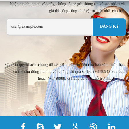
Nhập địa chi email vào đây, chúng tôi sẽ gửi thông tin về sản phẩm và
giá thi công cũng như vật tư mới nhất cho bạn
Cảm ơn quý khách, chúng tôi sẽ gửi thông tin đến cho bạn sớm nhất, bạn
có thể chủ động liên hệ với chúng tôi qua số Đt: (+84)0942 922 622
hoặc: (+84)0988.721.232 để được hỗ trợ nhanh nhất.