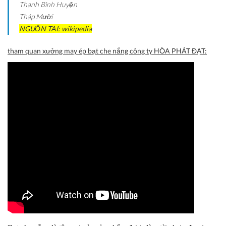
Thanh Bình
Huyện
Tháp Mười
NGUỒN TẠI: wikipedia
tham quan xưởng may ép bạt che nắng công ty HÒA PHÁT ĐẠT: