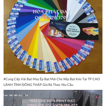
#Cung Cấp Vải Bạt May Ép Bạt Mái Che Xếp Bạt Kéo Tại TP CAO
LÃNH TỈNH ĐỒNG THÁP Giá Rẻ Theo Yêu Cầu