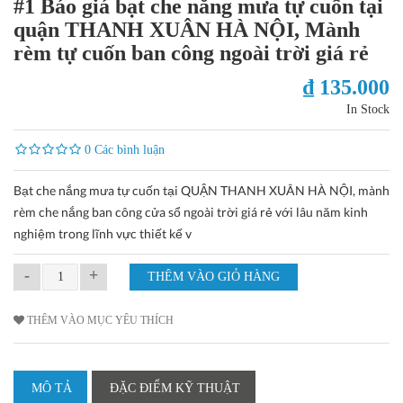
#1 Báo giá bạt che nắng mưa tự cuốn tại
quận THANH XUÂN HÀ NỘI, Mành
rèm tự cuốn ban công ngoài trời giá rẻ
₫ 135.000
In Stock
0 Các bình luận
Bạt che nắng mưa tự cuốn tại QUẬN THANH XUÂN HÀ NỘI, mành
rèm che nắng ban công cửa sổ ngoài trời giá rẻ với lâu năm kinh
nghiệm trong lĩnh vực thiết kế v
-
+
THÊM VÀO MỤC YÊU THÍCH
MÔ TẢ
ĐẶC ĐIỂM KỸ THUẬT