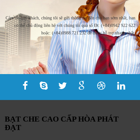
Cảm ơn quý khách, chúng tôi sẽ gửi thông tin đến cho bạn sớm nhất, bạn
có thể chủ động liên hệ với chúng tôi qua số Đt: (+84)0942 922 622
hoặc: (+84)0988.721.232 để được hỗ trợ nhanh nhất.
BẠT CHE CAO CẤP HÒA PHÁT
ĐẠT