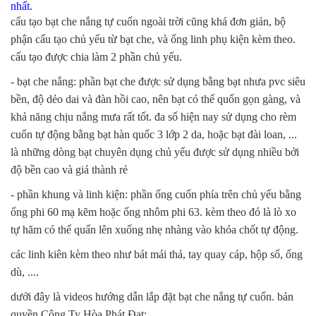
nhất.
cấu tạo bạt che nắng tự cuốn ngoài trời cũng khá đơn giản, bộ
phận cấu tạo chủ yếu từ bạt che, và ống linh phụ kiện kèm theo.
cấu tạo được chia làm 2 phần chủ yếu.
- bạt che nắng: phần bạt che được sử dụng bằng bạt nhưa pvc siêu
bền, độ dẻo dai và đàn hồi cao, nên bạt có thể quốn gọn gàng, và
khả năng chịu nắng mưa rất tốt. đa số hiện nay sử dụng cho rèm
cuốn tự động bằng bạt hàn quốc 3 lớp 2 da, hoặc bạt đài loan, ...
là những dòng bạt chuyên dụng chủ yếu được sử dụng nhiều bởi
độ bền cao và giá thành rẻ
- phần khung và linh kiện: phần ống cuốn phía trên chủ yếu bằng
ống phi 60 mạ kẽm hoặc ống nhôm phi 63. kèm theo đó là lò xo
tự hãm có thể quấn lên xuống nhẹ nhàng vào khóa chốt tự động.
các linh kiên kèm theo như bát mái thả, tay quay cáp, hộp số, ống
dù, ....
dưới đây là videos hướng dẫn lắp đặt bạt che nắng tự cuốn. bản
quyền Công Ty Hòa Phát Đạt: