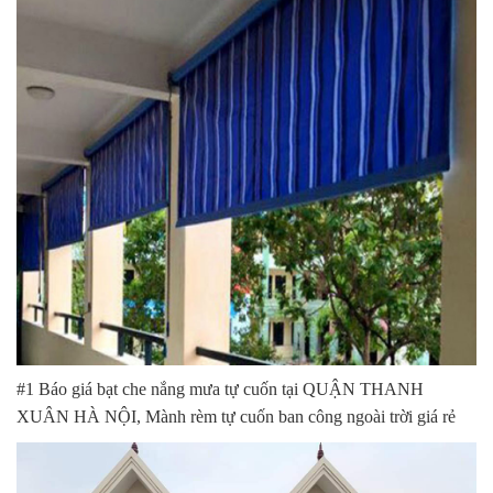
#1 Báo giá bạt che nắng mưa tự cuốn tại QUẬN THANH
XUÂN HÀ NỘI, Mành rèm tự cuốn ban công ngoài trời giá rẻ