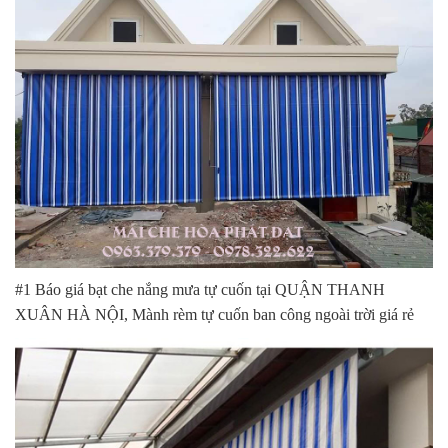
#1 Báo giá bạt che nắng mưa tự cuốn tại QUẬN THANH
XUÂN HÀ NỘI, Mành rèm tự cuốn ban công ngoài trời giá rẻ