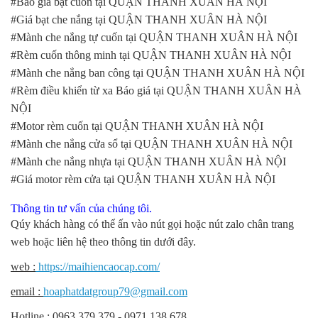
#Báo giá bạt cuốn tại QUẬN THANH XUÂN HÀ NỘI
#Giá bạt che nắng tại QUẬN THANH XUÂN HÀ NỘI
#Mành che nắng tự cuốn tại QUẬN THANH XUÂN HÀ NỘI
#Rèm cuốn thông minh tại QUẬN THANH XUÂN HÀ NỘI
#Mành che nắng ban công tại QUẬN THANH XUÂN HÀ NỘI
#Rèm điều khiển từ xa Báo giá tại QUẬN THANH XUÂN HÀ
NỘI
#Motor rèm cuốn tại QUẬN THANH XUÂN HÀ NỘI
#Mành che nắng cửa sổ tại QUẬN THANH XUÂN HÀ NỘI
#Mành che nắng nhựa tại QUẬN THANH XUÂN HÀ NỘI
#Giá motor rèm cửa tại QUẬN THANH XUÂN HÀ NỘI
Thông tin tư vấn của chúng tôi.
Qúy khách hàng có thể ấn vào nút gọi hoặc nút zalo chân trang
web hoặc liên hệ theo thông tin dưới đây.
web :
https://maihiencaocap.com/
email :
hoaphatdatgroup79@gmail.com
Hotline : 0963.379.379 - 0971.138.678