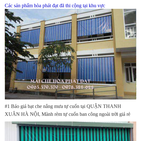
Các sản phẩm hòa phát đạt đã thi cộng tại khu vực
#1 Báo giá bạt che nắng mưa tự cuốn tại QUẬN THANH
XUÂN HÀ NỘI, Mành rèm tự cuốn ban công ngoài trời giá rẻ