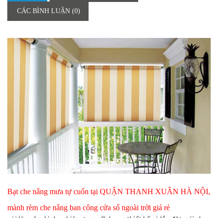
CÁC BÌNH LUẬN (0)
Bạt che nắng mưa tự cuốn tại QUẬN THANH XUÂN HÀ NỘI,
mành rèm che nắng ban công cửa sổ ngoài trời giá rẻ