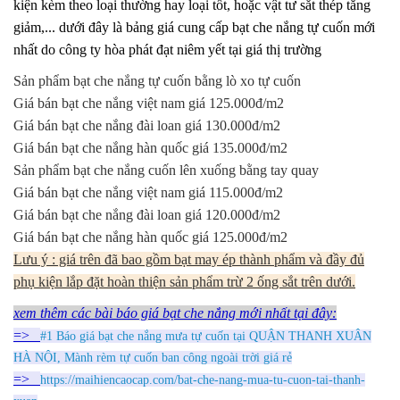
kiện kèm theo loại thường hay loại tốt, hoặc vật tư sắt thép tăng
giảm,... dưới đây là bảng giá cung cấp bạt che nắng tự cuốn mới
nhất do công ty hòa phát đạt niêm yết tại giá thị trường
Sản phẩm bạt che nắng tự cuốn bằng lò xo tự cuốn
Giá bán bạt che nắng việt nam giá 125.000đ/m2
Giá bán bạt che nắng đài loan giá 130.000đ/m2
Giá bán bạt che nắng hàn quốc giá 135.000đ/m2
Sản phẩm bạt che nắng cuốn lên xuống bằng tay quay
Giá bán bạt che nắng việt nam giá 115.000đ/m2
Giá bán bạt che nắng đài loan giá 120.000đ/m2
Giá bán bạt che nắng hàn quốc giá 125.000đ/m2
Lưu ý : giá trên đã bao gồm bạt may ép thành phẩm và đầy đủ
phụ kiện lắp đặt hoàn thiện sản phẩm trừ 2 ống sắt trên dưới.
xem thêm các bài báo giá bạt che nắng mới nhất tại đây:
=>
#1 Báo giá bạt che nắng mưa tự cuốn tại QUẬN THANH XUÂN
HÀ NỘI, Mành rèm tự cuốn ban công ngoài trời giá rẻ
=>
https://maihiencaocap.com/bat-che-nang-mua-tu-cuon-tai-thanh-