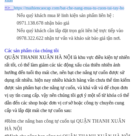
xuan
=>
https://maihiencaocap.com/bat-che-nang-mua-tu-cuon-tai-tay-ho
Nếu quý khách mua lẽ linh kiện sản phẩm liên hệ :
0971.138.678 nhận báo giá
Nếu quý khách cần lắp đặt trọn gói liên hệ trực tiếp vào
0978.322.622 nhận tư vấn và khảo sát báo giá tận nơi.
Các sản phẩm của chúng tôi
QUẬN THANH XUÂN HÀ NỘI là khu vực điều kiện tự nhiên
rất tốt, có thể làm giảm các tác động xấu của thiên nhiên ảnh
hưởng đến tuổi thọ mái che, nên bạt che nắng tự cuốn được sử
dụng rất nhiều. hiện nay nhiều khách hàng vẫn chưa thể tìm kiếm
được sản phẩm bạt che nắng tự cuốn, và khá vất vả để chọn đơn
vị uy tín cung cấp. vậy nên chúng tôi gợi ý một số từ khóa có thể
dẫn đến các shop hoặc đơn vị cơ sở hoặc công ty chuyên cung
cấp và lắp đặt mái che tự cuốn sau:
#Rèm che nắng ban công tự cuốn tại QUẬN THANH XUÂN
HÀ NỘI