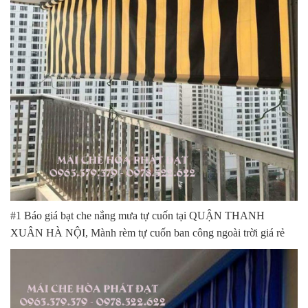
#1 Báo giá bạt che nắng mưa tự cuốn tại QUẬN THANH
XUÂN HÀ NỘI, Mành rèm tự cuốn ban công ngoài trời giá rẻ