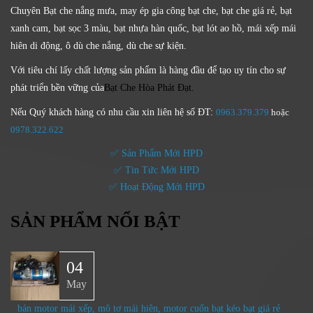
Chuyên Bạt che nắng mưa, may ép gia công bạt che, bạt che giá rẻ, bạt
xanh cam, bạt sọc 3 màu, bạt nhựa hàn quốc, bạt lót ao hồ, mái xếp mái
hiên di động, ô dù che nắng, dù che sự kiện.
Với tiêu chí lấy
chất lượng sản phẩm
là hàng đầu để tạo uy tín cho sự
phát triển bền vững của
Bạt Che Hòa Phát Đạt.
Nếu Quý khách hàng có nhu cầu xin liên hệ số ĐT:
0963.379.379
hoặc
0
978.322.622
✅ Sản Phẩm Mới HPD
✅ Tin Tức Mới HPD
✅ Hoạt Động Mới HPD
SẢN PHẨM NỔI BẬT
04
May
bán motor mái xếp, mô tơ mái hiên, motor cuốn bạt kéo bạt giá rẻ