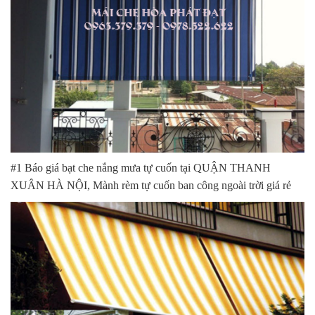
#1 Báo giá bạt che nắng mưa tự cuốn tại QUẬN THANH
XUÂN HÀ NỘI, Mành rèm tự cuốn ban công ngoài trời giá rẻ