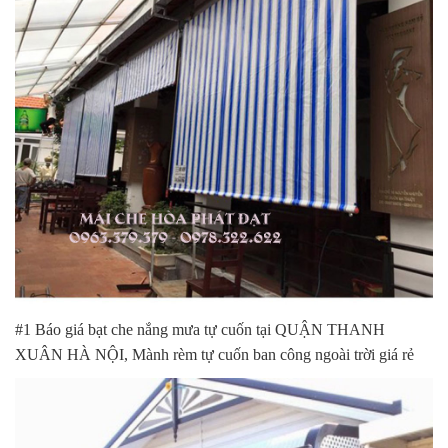
#1 Báo giá bạt che nắng mưa tự cuốn tại QUẬN THANH
XUÂN HÀ NỘI, Mành rèm tự cuốn ban công ngoài trời giá rẻ