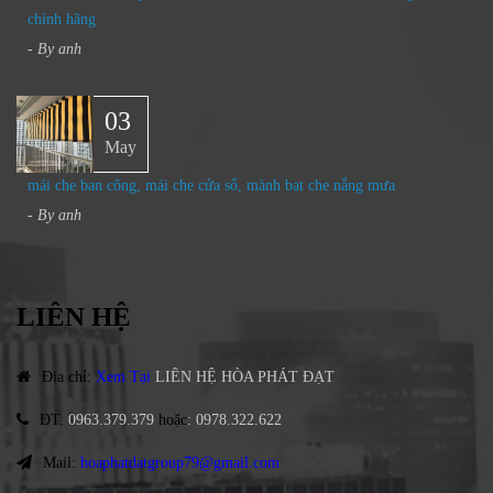
chính hãng
- By
anh
03
May
mái che ban công, mái che cửa sổ, mành bạt che nắng mưa
- By
anh
LIÊN HỆ
Địa chỉ
:
Xem Tại
LIÊN HỆ HÒA PHÁT ĐẠT
ĐT
:
0963.379.379
hoặc
:
0978.322.622
Mail:
hoaphatdatgroup79@gmail.com