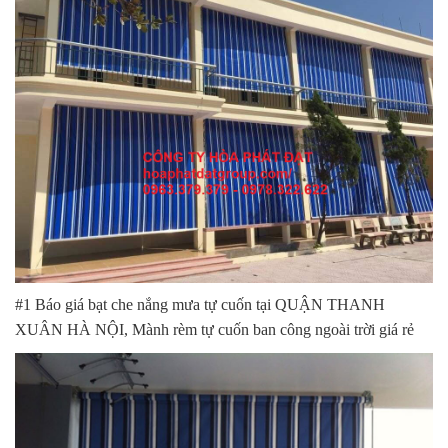
#1 Báo giá bạt che nắng mưa tự cuốn tại QUẬN THANH
XUÂN HÀ NỘI, Mành rèm tự cuốn ban công ngoài trời giá rẻ