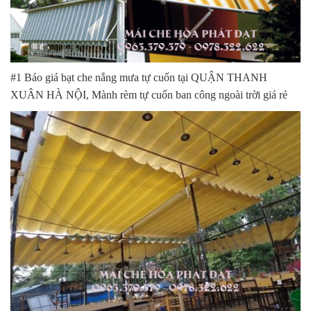
#1 Báo giá bạt che nắng mưa tự cuốn tại QUẬN THANH
XUÂN HÀ NỘI, Mành rèm tự cuốn ban công ngoài trời giá rẻ