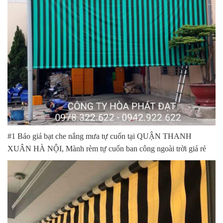
#1 Báo giá bạt che nắng mưa tự cuốn tại QUẬN THANH
XUÂN HÀ NỘI, Mành rèm tự cuốn ban công ngoài trời giá rẻ