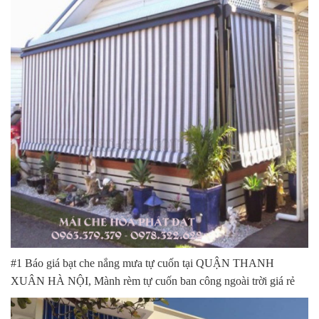
#1 Báo giá bạt che nắng mưa tự cuốn tại QUẬN THANH
XUÂN HÀ NỘI, Mành rèm tự cuốn ban công ngoài trời giá rẻ