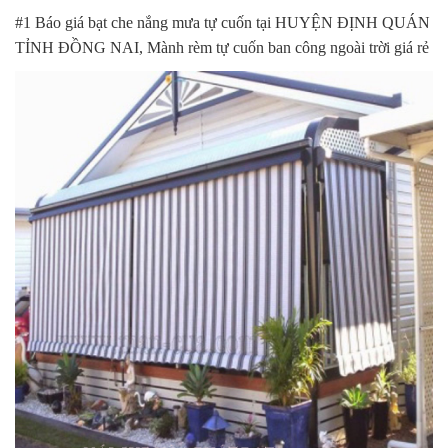
#1 Báo giá bạt che nắng mưa tự cuốn tại HUYỆN ĐỊNH QUÁN
TỈNH ĐỒNG NAI, Mành rèm tự cuốn ban công ngoài trời giá rẻ