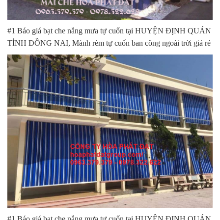
#1 Báo giá bạt che nắng mưa tự cuốn tại HUYỆN ĐỊNH QUÁN
TỈNH ĐỒNG NAI, Mành rèm tự cuốn ban công ngoài trời giá rẻ
#1 Báo giá bạt che nắng mưa tự cuốn tại HUYỆN ĐỊNH QUÁN