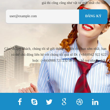
giá thi công cũng như vật tư mới nhất cho bạn
Cảm ơn quý khách, chúng tôi sẽ gửi thông tin đến cho bạn sớm nhất, bạn
có thể chủ động liên hệ với chúng tôi qua số Đt: (+84)0942 922 622
hoặc: (+84)0988.721.232 để được hỗ trợ nhanh nhất.