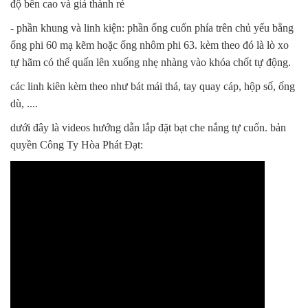
độ bền cao và giá thành rẻ
- phần khung và linh kiện: phần ống cuốn phía trên chủ yếu bằng
ống phi 60 mạ kẽm hoặc ống nhôm phi 63. kèm theo đó là lò xo
tự hãm có thể quấn lên xuống nhẹ nhàng vào khóa chốt tự động.
các linh kiên kèm theo như bát mái thả, tay quay cáp, hộp số, ống
dù, ....
dưới đây là videos hướng dẫn lắp đặt bạt che nắng tự cuốn. bản
quyền Công Ty Hòa Phát Đạt: