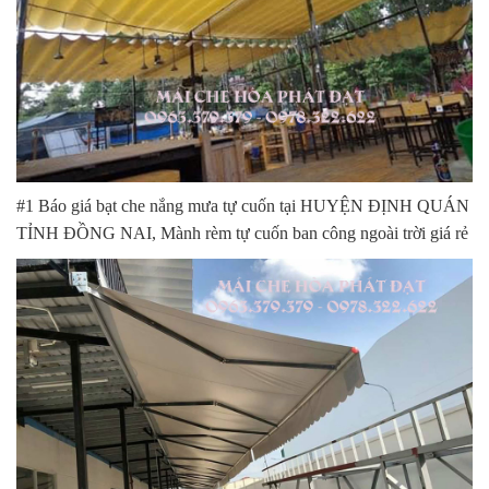
#1 Báo giá bạt che nắng mưa tự cuốn tại HUYỆN ĐỊNH QUÁN
TỈNH ĐỒNG NAI, Mành rèm tự cuốn ban công ngoài trời giá rẻ