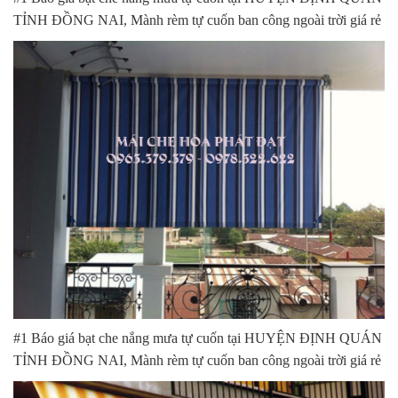
TỈNH ĐỒNG NAI, Mành rèm tự cuốn ban công ngoài trời giá rẻ
#1 Báo giá bạt che nắng mưa tự cuốn tại HUYỆN ĐỊNH QUÁN
TỈNH ĐỒNG NAI, Mành rèm tự cuốn ban công ngoài trời giá rẻ