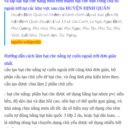
và lắp đặt bạt che nắng mưa rèm mành bạt che ban công cửa sổ
ngoài trời tại các khu vực sau của HUYỆN ĐỊNH QUÁN
Huyện Định Quán có 14 đơn vị hành chính cấp xã, bao gồm thị
trấn Định Quán (huyện lị) và 13 xã: Gia Canh, La Ngà, Ngọc Định,
Phú Cường, Phú Hòa, Phú Lợi, Phú Ngọc, Phú Tân, Phú Túc, Phú
Vinh, Suối Nho, Thanh Sơn, Túc Trưng.
nguồn wikipedia
Hướng dẫn cách làm bạt che nắng tự cuốn ngoài trời đơn giản
nhất.
cấu tạo bạt che nắng tự cuốn ngoài trời cũng khá đơn giản, bộ
phận cấu tạo chủ yếu từ bạt che, và ống linh phụ kiện kèm theo.
cấu tạo được chia làm 2 phần chủ yếu.
- bạt che nắng: phần bạt che được sử dụng bằng bạt nhưa pvc siêu
bền, độ dẻo dai và đàn hồi cao, nên bạt có thể quốn gọn gàng, và
khả năng chịu nắng mưa rất tốt. đa số hiện nay sử dụng cho rèm
cuốn tự động bằng bạt hàn quốc 3 lớp 2 da, hoặc bạt đài loan, ...
là những dòng bạt chuyên dụng chủ yếu được sử dụng nhiều bởi