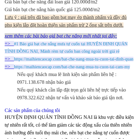
Giá bán bạt che nắng đài loan giá 120.000đ/m2
Giá bán bạt che nắng hàn quốc giá 125.000đ/m2
Lưu ý : giá trên đã bao gồm bạt may ép thành phẩm và đầy đủ
phụ kiện lắp đặt hoàn thiện sản phẩm trừ 2 ống sắt trên dưới.
xem thêm các bài báo giá bạt che nắng mới nhất tại đây:
=>
#1 Báo giá bạt che nắng mưa tự cuốn tại HUYỆN ĐỊNH QUÁN
TỈNH ĐỒNG NAI, Mành rèm tự cuốn ban công ngoài trời giá rẻ
=>
https://maihiencaocap.com/bat-che-nang-mua-tu-cuon-tai-dinh-quan
=>
https://maihiencaocap.com/bat-che-nang-mua-tu-cuon-tai-cam-my
Nếu quý khách mua lẽ linh kiện sản phẩm liên hệ :
0971.138.678 nhận báo giá
Nếu quý khách cần lắp đặt trọn gói liên hệ trực tiếp vào
0978.322.622 nhận tư vấn và khảo sát báo giá tận nơi.
Các sản phẩm của chúng tôi
HUYỆN ĐỊNH QUÁN TỈNH ĐỒNG NAI là khu vực điều kiện
tự nhiên rất tốt, có thể làm giảm các tác động xấu của thiên nhiên
ảnh hưởng đến tuổi thọ mái che, nên bạt che nắng tự cuốn được