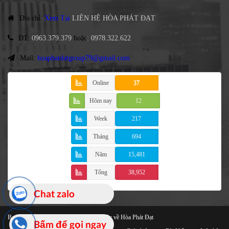
Địa chỉ
:
Xem Tại
LIÊN HỆ HÒA PHÁT ĐẠT
ĐT
:
0963.379.379
hoặc
:
0978.322.622
Mail:
hoaphatdatgroup79@gmail.com
Online
37
Hôm nay
12
Week
217
Tháng
694
Năm
15,481
Tổng
38,952
Chat zalo
Bạt Che Cao Cấp
© 2021 Bản quyền thuộc về Hòa Phát Đạt
Bấm để gọi ngay