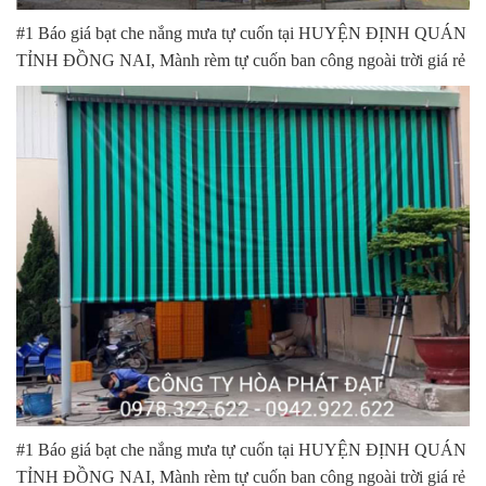
#1 Báo giá bạt che nắng mưa tự cuốn tại HUYỆN ĐỊNH QUÁN
TỈNH ĐỒNG NAI, Mành rèm tự cuốn ban công ngoài trời giá rẻ
#1 Báo giá bạt che nắng mưa tự cuốn tại HUYỆN ĐỊNH QUÁN
TỈNH ĐỒNG NAI, Mành rèm tự cuốn ban công ngoài trời giá rẻ