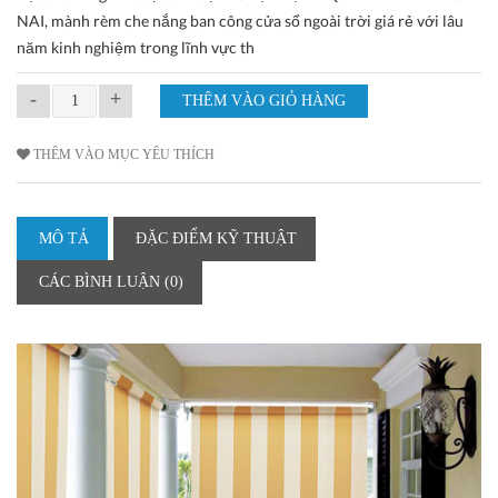
NAI, mành rèm che nắng ban công cửa sổ ngoài trời giá rẻ với lâu
năm kinh nghiệm trong lĩnh vực th
-
+
THÊM VÀO MỤC YÊU THÍCH
MÔ TẢ
ĐẶC ĐIỂM KỸ THUẬT
CÁC BÌNH LUẬN (0)