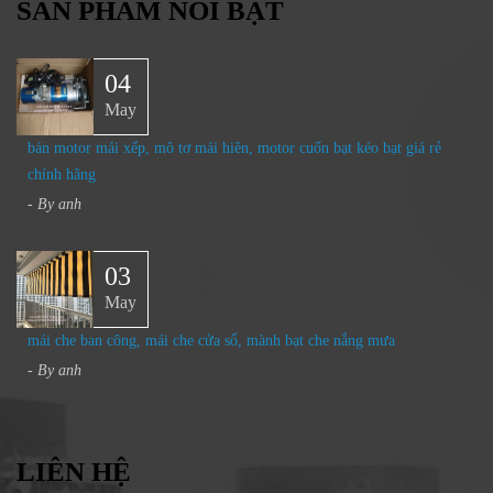
SẢN PHẨM NỔI BẬT
04
May
bán motor mái xếp, mô tơ mái hiên, motor cuốn bạt kéo bạt giá rẻ
chính hãng
- By
anh
03
May
mái che ban công, mái che cửa sổ, mành bạt che nắng mưa
- By
anh
LIÊN HỆ