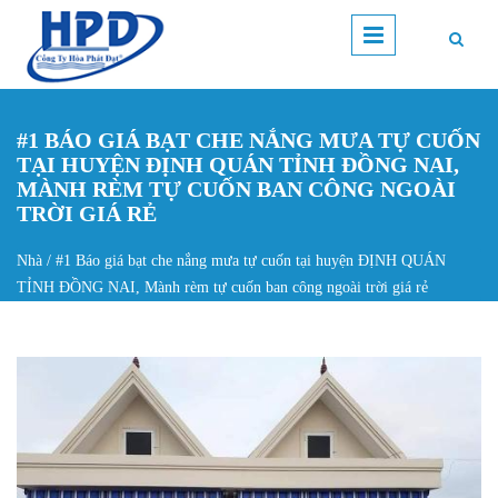
Nhảy đến nội dung
#1 BÁO GIÁ BẠT CHE NẮNG MƯA TỰ CUỐN
TẠI HUYỆN ĐỊNH QUÁN TỈNH ĐỒNG NAI,
MÀNH RÈM TỰ CUỐN BAN CÔNG NGOÀI
TRỜI GIÁ RẺ
Nhà
/
#1 Báo giá bạt che nắng mưa tự cuốn tại huyện ĐỊNH QUÁN
Bạn đang ở đây
TỈNH ĐỒNG NAI, Mành rèm tự cuốn ban công ngoài trời giá rẻ