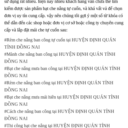
sử dụng rất nhiều. hiện nay nhiều khách hàng vẫn chưa thể tìm
kiếm được sản phẩm bạt che nắng tự cuốn, và khá vất vả để chọn
đơn vị uy tín cung cấp. vậy nên chúng tôi gợi ý một số từ khóa có
thể dẫn đến các shop hoặc đơn vị cơ sở hoặc công ty chuyên cung
cấp và lắp đặt mái che tự cuốn sau:
#Rèm che nắng ban công tự cuốn tại HUYỆN ĐỊNH QUÁN
TỈNH ĐỒNG NAI
#Mành che nắng ban công tại HUYỆN ĐỊNH QUÁN TỈNH
ĐỒNG NAI
#Bạt che nắng mưa ban công tại HUYỆN ĐỊNH QUÁN TỈNH
ĐỒNG NAI
#Rèm che nắng ban công tại HUYỆN ĐỊNH QUÁN TỈNH
ĐỒNG NAI
#Bạt che nắng mưa mái hiên tại HUYỆN ĐỊNH QUÁN TỈNH
ĐỒNG NAI
#Cách che nắng ban công tại HUYỆN ĐỊNH QUÁN TỈNH
ĐỒNG NAI
#Thi công bạt che nắng tại HUYỆN ĐỊNH QUÁN TỈNH