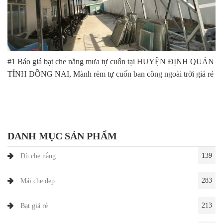
#1 Báo giá bạt che nắng mưa tự cuốn tại HUYỆN ĐỊNH QUÁN
TỈNH ĐỒNG NAI, Mành rèm tự cuốn ban công ngoài trời giá rẻ
DANH MỤC SẢN PHẨM
139
Dù che nắng
283
Mái che đẹp
213
Bạt giá rẻ