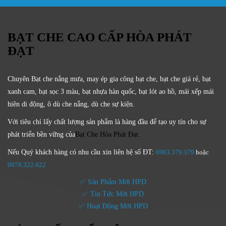
BẠT CHE CAO CẤP HÒA PHÁT
ĐẠT
Chuyên Bạt che nắng mưa, may ép gia công bạt che, bạt che giá rẻ, bạt
xanh cam, bạt sọc 3 màu, bạt nhựa hàn quốc, bạt lót ao hồ, mái xếp mái
hiên di động, ô dù che nắng, dù che sự kiện.
Với tiêu chí lấy
chất lượng sản phẩm
là hàng đầu để tạo uy tín cho sự
phát triển bền vững của
Bạt Che Hòa Phát Đạt.
Nếu Quý khách hàng có nhu cầu xin liên hệ số ĐT:
0963.379.379
hoặc
0
978.322.622
✅ Sản Phẩm Mới HPD
✅ Tin Tức Mới HPD
✅ Hoạt Động Mới HPD