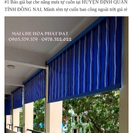
#1 Báo giá bạt che nắng mưa tự cuốn tại HUYỆN ĐỊNH QUÁN
TỈNH ĐỒNG NAI, Mành rèm tự cuốn ban công ngoài trời giá rẻ