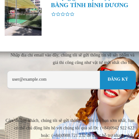
BÀNG TỈNH BÌNH DƯƠNG
Nhập địa chi email vào đây, chúng tôi sẽ gửi thông tin về sản phẩm và
giá thi công cũng như vật tư mới nhất cho bạn
Cảm ơn quý khách, chúng tôi sẽ gửi thông tin đến cho bạn sớm nhất, bạn
có thể chủ động liên hệ với chúng tôi qua số Đt: (+84)0942 922 622
hoặc: (+84)0988.721.232 để được hỗ trợ nhanh nhất.