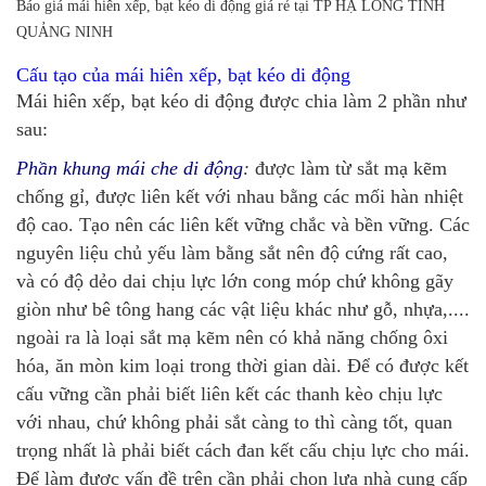
Báo giá mái hiên xếp, bạt kéo di động giá rẻ tại TP HẠ LONG TỈNH
QUẢNG NINH
Cấu tạo của mái hiên xếp, bạt kéo di động
Mái hiên xếp, bạt kéo di động được chia làm 2 phần như
sau:
Phần khung mái che di động
:
được làm từ sắt mạ kẽm
chống gỉ, được liên kết với nhau bằng các mối hàn nhiệt
độ cao. Tạo nên các liên kết vững chắc và bền vững. Các
nguyên liệu chủ yếu làm bằng sắt nên độ cứng rất cao,
và có độ dẻo dai chịu lực lớn cong móp chứ không gãy
giòn như bê tông hang các vật liệu khác như gỗ, nhựa,....
ngoài ra là loại sắt mạ kẽm nên có khả năng chống ôxi
hóa, ăn mòn kim loại trong thời gian dài. Để có được kết
cấu vững cần phải biết liên kết các thanh kèo chịu lực
với nhau, chứ không phải sắt càng to thì càng tốt, quan
trọng nhất là phải biết cách đan kết cấu chịu lực cho mái.
Để làm được vấn đề trên cần phải chọn lựa nhà cung cấp