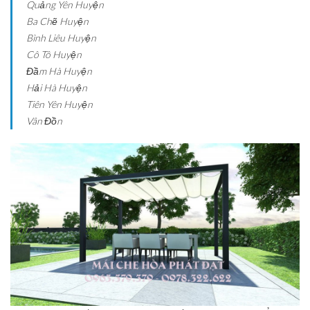
Quảng Yên
Huyện
Ba Chẽ
Huyện
Bình Liêu
Huyện
Cô Tô
Huyện
Đầm Hà
Huyện
Hải Hà
Huyện
Tiên Yên
Huyện
Vân Đồn