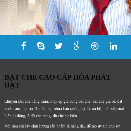
BẠT CHE CAO CẤP HÒA PHÁT
ĐẠT
Chuyên Bạt che nắng mưa, may ép gia công bạt che, bạt che giá rẻ, bạt
xanh cam, bạt sọc 3 màu, bạt nhựa hàn quốc, bạt lót ao hồ, mái xếp mái
hiên di động, ô dù che nắng, dù che sự kiện.
Với tiêu chí lấy
chất lượng sản phẩm
là hàng đầu để tạo uy tín cho sự