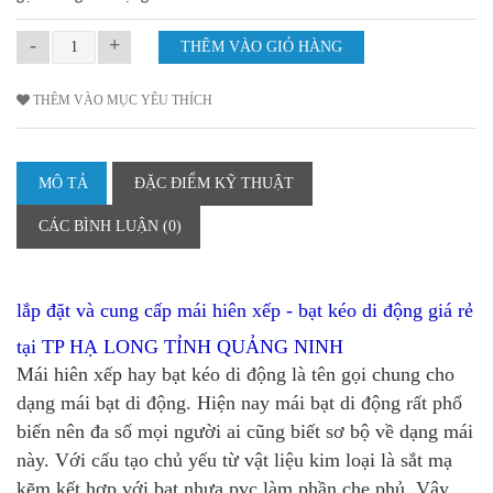
-
+
THÊM VÀO MỤC YÊU THÍCH
MÔ TẢ
ĐẶC ĐIỂM KỸ THUẬT
CÁC BÌNH LUẬN (0)
lắp đặt và cung cấp mái hiên xếp - bạt kéo di động giá rẻ
tại
TP HẠ LONG TỈNH QUẢNG NINH
Mái hiên xếp hay bạt kéo di động là tên gọi chung cho
dạng mái bạt di động. Hiện nay mái bạt di động rất phổ
biến nên đa số mọi người ai cũng biết sơ bộ về dạng mái
này. Với cấu tạo chủ yếu từ vật liệu kim loại là sắt mạ
kẽm kết hợp với bạt nhựa pvc làm phần che phủ. Vậy