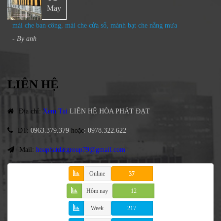
May
mái che ban công, mái che cửa sổ, mành bạt che nắng mưa
- By
anh
LIÊN HỆ
Địa chỉ
:
Xem Tại
LIÊN HỆ HÒA PHÁT ĐẠT
ĐT
:
0963.379.379
hoặc
:
0978.322.622
Mail:
hoaphatdatgroup79@gmail.com
Online
37
Hôm nay
12
Week
217