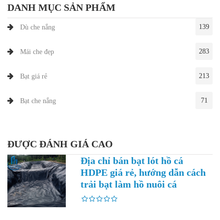
DANH MỤC SẢN PHẨM
139
Dù che nắng
283
Mái che đẹp
213
Bạt giá rẻ
71
Bạt che nắng
ĐƯỢC ĐÁNH GIÁ CAO
Địa chỉ bán bạt lót hồ cá
HDPE giá rẻ, hướng dẫn cách
trải bạt làm hồ nuôi cá