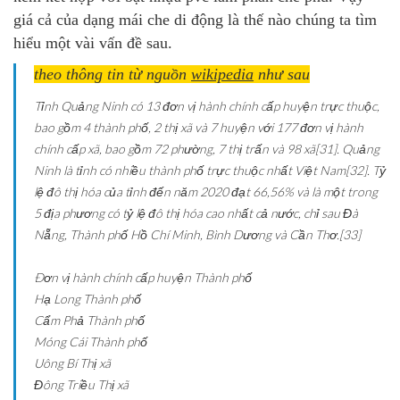
giá cả của dạng mái che di động là thế nào chúng ta tìm
hiểu một vài vấn đề sau.
theo thông tin từ nguồn
wikipedia
như sau
Tỉnh Quảng Ninh có 13 đơn vị hành chính cấp huyện trực thuộc,
bao gồm 4 thành phố, 2 thị xã và 7 huyện với 177 đơn vị hành
chính cấp xã, bao gồm 72 phường, 7 thị trấn và 98 xã[31]. Quảng
Ninh là tỉnh có nhiều thành phố trực thuộc nhất Việt Nam[32]. Tỷ
lệ đô thị hóa của tỉnh đến năm 2020 đạt 66,56% và là một trong
5 địa phương có tỷ lệ đô thị hóa cao nhất cả nước, chỉ sau Đà
Nẵng, Thành phố Hồ Chí Minh, Bình Dương và Cần Thơ.[33]
Ðơn vị hành chính cấp huyện
Thành phố
Hạ Long
Thành phố
Cẩm Phả
Thành phố
Móng Cái
Thành phố
Uông Bí
Thị xã
Đông Triều
Thị xã