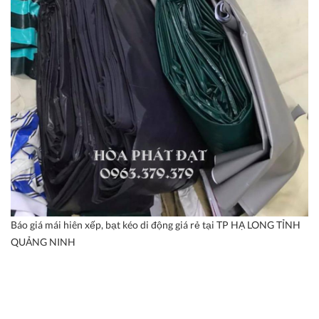
Báo giá mái hiên xếp, bạt kéo di động giá rẻ tại TP HẠ LONG TỈNH
QUẢNG NINH