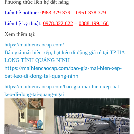
Phương thức liên hệ đặt hàng
Liên hệ hotline:
0963.379.379
–
0961.378.379
Liên hệ kỹ thuật:
0978.322.622
–
0888.199.166
Xem thêm tại:
https://maihiencaocap.com/
Báo giá mái hiên xếp, bạt kéo di động giá rẻ tại TP HẠ
LONG TỈNH QUẢNG NINH
https://maihiencaocap.com/bao-gia-mai-hien-xep-
bat-keo-di-dong-tai-quang-ninh​
https://maihiencaocap.com/bao-gia-mai-hien-xep-bat-
keo-di-dong-tai-quang-ngai​