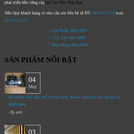
phát triển bền vững của
Bạt Che Hòa Phát Đạt.
Nếu Quý khách hàng có nhu cầu xin liên hệ số ĐT:
0963.379.379
hoặc
0
978.322.622
✅ Sản Phẩm Mới HPD
✅ Tin Tức Mới HPD
✅ Hoạt Động Mới HPD
SẢN PHẨM NỔI BẬT
04
May
bán motor mái xếp, mô tơ mái hiên, motor cuốn bạt kéo bạt giá rẻ
chính hãng
- By
anh
03