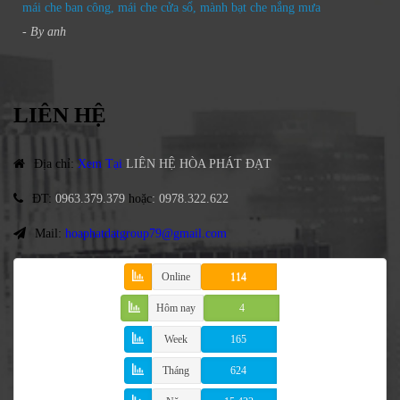
mái che ban công, mái che cửa sổ, mành bạt che nắng mưa
- By
anh
LIÊN HỆ
Địa chỉ
:
Xem Tại
LIÊN HỆ HÒA PHÁT ĐẠT
ĐT
:
0963.379.379
hoặc
:
0978.322.622
Mail:
hoaphatdatgroup79@gmail.com
Online
114
Hôm nay
4
Week
165
Tháng
624