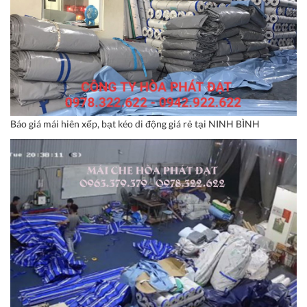
Báo giá mái hiên xếp, bạt kéo di động giá rẻ tại NINH BÌNH