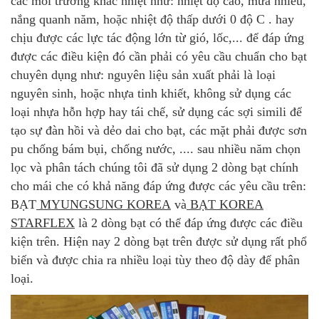
các môi trường khắc nhiệt như: nhiệt độ cao, mưa nhiều,
nắng quanh năm, hoặc nhiệt độ thấp dưới 0 độ C . hay
chịu được các lực tác động lớn từ gió, lốc,... để đáp ứng
được các điều kiện đó cần phải có yêu cầu chuẩn cho bạt
chuyên dụng như: nguyên liệu sản xuất phải là loại
nguyên sinh, hoặc nhựa tinh khiết, không sử dụng các
loại nhựa hỗn hợp hay tái chế, sử dụng các sợi simili để
tạo sự đàn hồi và dẻo dai cho bạt, các mặt phải được sơn
pu chống bám bụi, chống nước, .... sau nhiều năm chọn
lọc và phân tách chúng tôi đã sử dụng 2 dòng bạt chính
cho mái che có khả năng đáp ứng được các yêu cầu trên:
BẠT
MYUNGSUNG KOREA
và
BẠT KOREA
STARFLEX
là 2 dòng bạt có thể đáp ứng được các điều
kiện trên. Hiện nay 2 dòng bạt trên được sử dụng rất phổ
biến và được chia ra nhiều loại tùy theo độ dày để phân
loại.