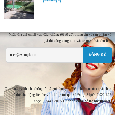
Nhập địa chi email vào đây, chúng tôi sẽ gửi thông tin về sản phẩm và
giá thi công cũng như vật tư mới nhất cho bạn
Cảm ơn quý khách, chúng tôi sẽ gửi thông tin đến cho bạn sớm nhất, bạn
có thể chủ động liên hệ với chúng tôi qua số Đt: (+84)0942 922 622
hoặc: (+84)0988.721.232 để được hỗ trợ nhanh nhất.