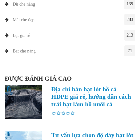
139
Dù che nắng
283
Mái che đẹp
213
Bạt giá rẻ
71
Bạt che nắng
ĐƯỢC ĐÁNH GIÁ CAO
Địa chỉ bán bạt lót hồ cá
HDPE giá rẻ, hướng dẫn cách
trải bạt làm hồ nuôi cá
Tư vấn lựa chọn độ dày bạt lót