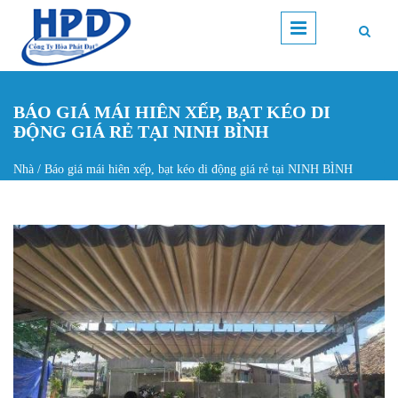
Nhảy đến nội dung
BÁO GIÁ MÁI HIÊN XẾP, BẠT KÉO DI
ĐỘNG GIÁ RẺ TẠI NINH BÌNH
Nhà
/
Báo giá mái hiên xếp, bạt kéo di động giá rẻ tại NINH BÌNH
Bạn đang ở đây