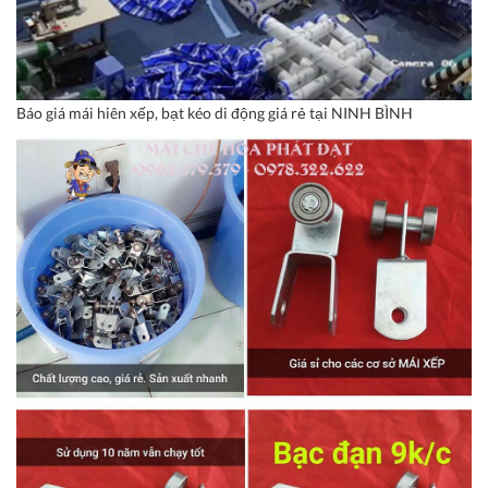
Báo giá mái hiên xếp, bạt kéo di động giá rẻ tại NINH BÌNH