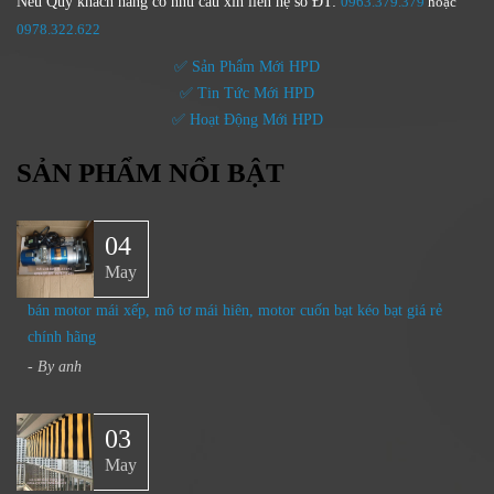
Nếu Quý khách hàng có nhu cầu xin liên hệ số ĐT:
0963.379.379
hoặc
0
978.322.622
✅ Sản Phẩm Mới HPD
✅ Tin Tức Mới HPD
✅ Hoạt Động Mới HPD
SẢN PHẨM NỔI BẬT
04
May
bán motor mái xếp, mô tơ mái hiên, motor cuốn bạt kéo bạt giá rẻ
chính hãng
- By
anh
03
May