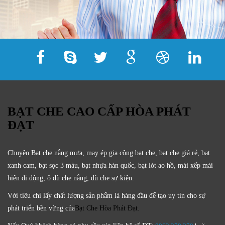
BẠT CHE CAO CẤP HÒA PHÁT
ĐẠT
Chuyên Bạt che nắng mưa, may ép gia công bạt che, bạt che giá rẻ, bạt
xanh cam, bạt sọc 3 màu, bạt nhựa hàn quốc, bạt lót ao hồ, mái xếp mái
hiên di động, ô dù che nắng, dù che sự kiện.
Với tiêu chí lấy
chất lượng sản phẩm
là hàng đầu để tạo uy tín cho sự
phát triển bền vững của
Bạt Che Hòa Phát Đạt.