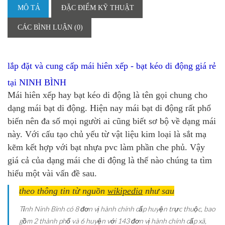
MÔ TẢ
ĐẶC ĐIỂM KỸ THUẬT
CÁC BÌNH LUẬN (0)
lắp đặt và cung cấp mái hiên xếp - bạt kéo di động giá rẻ
tại
NINH BÌNH
Mái hiên xếp hay bạt kéo di động là tên gọi chung cho
dạng mái bạt di động. Hiện nay mái bạt di động rất phổ
biến nên đa số mọi người ai cũng biết sơ bộ về dạng mái
này. Với cấu tạo chủ yếu từ vật liệu kim loại là sắt mạ
kẽm kết hợp với bạt nhựa pvc làm phần che phủ. Vậy
giá cả của dạng mái che di động là thế nào chúng ta tìm
hiểu một vài vấn đề sau.
theo thông tin từ nguồn
wikipedia
như sau
Tỉnh Ninh Bình có 8 đơn vị hành chính cấp huyện trực thuộc, bao
gồm 2 thành phố và 6 huyện với 143 đơn vị hành chính cấp xã,