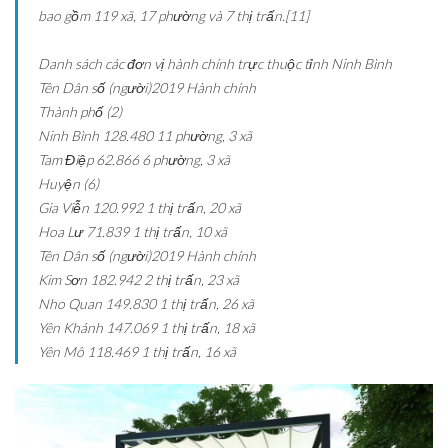
bao gồm 119 xã, 17 phường và 7 thị trấn.[11]
Danh sách các đơn vị hành chính trực thuộc tỉnh Ninh Bình
Tên
Dân số (người)2019
Hành chính
Thành phố (2)
Ninh Bình
128.480
11 phường, 3 xã
Tam Điệp
62.866
6 phường, 3 xã
Huyện (6)
Gia Viễn
120.992
1 thị trấn, 20 xã
Hoa Lư
71.839
1 thị trấn, 10 xã
Tên
Dân số (người)2019
Hành chính
Kim Sơn
182.942
2 thị trấn, 23 xã
Nho Quan
149.830
1 thị trấn, 26 xã
Yên Khánh
147.069
1 thị trấn, 18 xã
Yên Mô
118.469
1 thị trấn, 16 xã