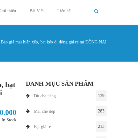
Giới thiệu
Bài Viết
Liên hệ
Báo giá mái hiên xếp, bạt kéo di động giá rẻ tại ĐỒNG NAI
g ở đây
DANH MỤC SẢN PHẨM
, bạt
i
139
Dù che nắng
00.000
283
Mái che đẹp
In Stock
213
Bạt giá rẻ