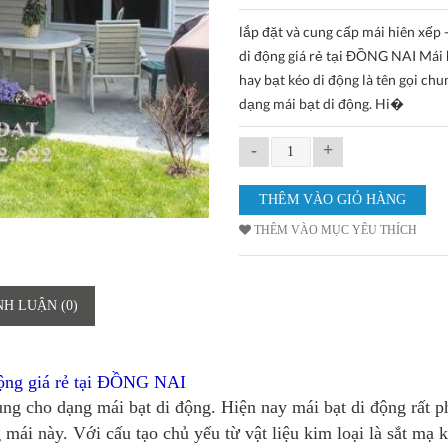
lắp đặt và cung cấp mái hiên xếp 
di động giá rẻ tại ĐỒNG NAI Mái 
hay bạt kéo di động là tên gọi ch
dạng mái bạt di động. Hi�
-
+
THÊM VÀO MỤC YÊU THÍCH
NH LUẬN (0)
ộng giá rẻ tại
ĐỒNG NAI
ung cho dạng mái bạt di động. Hiện nay mái bạt di động rất p
 mái này. Với cấu tạo chủ yếu từ vật liệu kim loại là sắt mạ 