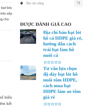
71
Bạt che nắng
- bạt kéo
hiên xếp
ung cho
ĐƯỢC ĐÁNH GIÁ CAO
Địa chỉ bán bạt lót
hồ cá HDPE giá rẻ,
hướng dẫn cách
trải bạt làm hồ
nuôi cá
Tư vấn lựa chọn
độ dày bạt lót hồ
nuôi tôm HDPE,
cách mua bạt
HDPE làm ao tôm
giá rẻ
hổ biến
kẽm kết