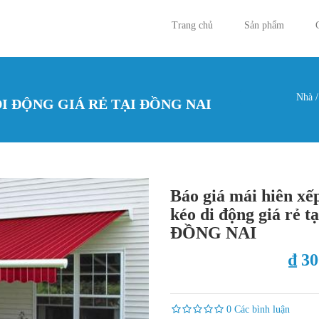
Trang chủ
Sản phẩm
Nhà
/
DI ĐỘNG GIÁ RẺ TẠI ĐỒNG NAI
Bạn đan
Báo giá mái hiên xếp
kéo di động giá rẻ tạ
ĐỒNG NAI
₫ 3
0 Các bình luận