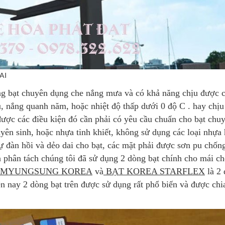
NAI
ng bạt chuyên dụng che nắng mưa và có khả năng chịu được 
u, nắng quanh năm, hoặc nhiệt độ thấp dưới 0 độ C . hay chị
g được các điều kiện đó cần phải có yêu cầu chuẩn cho bạt chu
uyên sinh, hoặc nhựa tinh khiết, không sử dụng các loại nhựa
 sự đàn hồi và dẻo dai cho bạt, các mặt phải được sơn pu chố
à phân tách chúng tôi đã sử dụng 2 dòng bạt chính cho mái ch
MYUNGSUNG KOREA
và
BẠT KOREA STARFLEX
là 2
ện nay 2 dòng bạt trên được sử dụng rất phổ biến và được chi