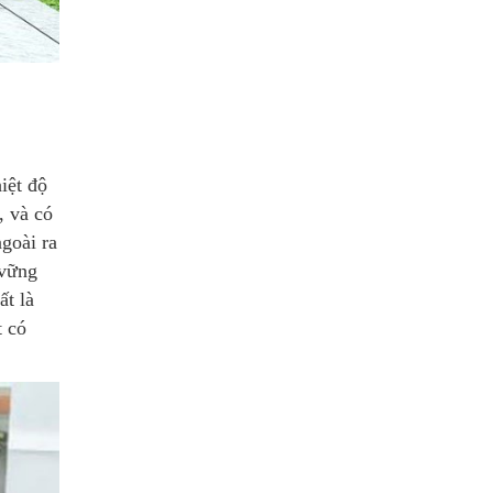
iệt độ
, và có
goài ra
 vững
ất là
t có