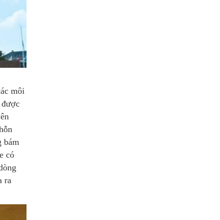
các môi
u được
yên
 hỗn
ng bám
e có
 dòng
a ra