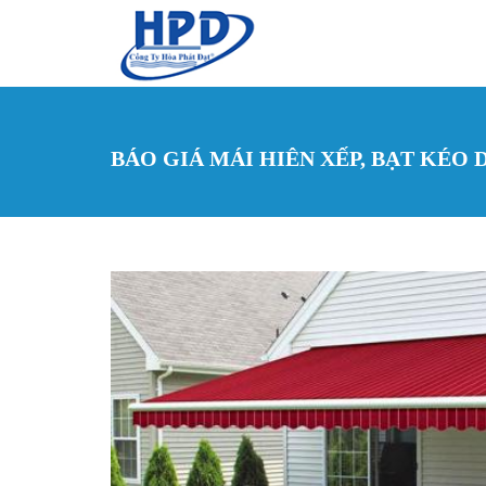
Nhảy đến nội dung
BÁO GIÁ MÁI HIÊN XẾP, BẠT KÉO 