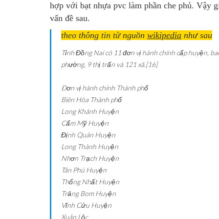
hợp với bạt nhựa pvc làm phần che phủ. Vậy gi
vấn đề sau.
theo thông tin từ nguồn
wikipedia
như sau
Tỉnh Đồng Nai có 11 đơn vị hành chính cấp huyện, ba
phường, 9 thị trấn và 121 xã.[16]
Ðơn vị hành chính
Thành phố
Biên Hòa
Thành phố
Long Khánh
Huyện
Cẩm Mỹ
Huyện
Định Quán
Huyện
Long Thành
Huyện
Nhơn Trạch
Huyện
Tân Phú
Huyện
Thống Nhất
Huyện
Trảng Bom
Huyện
Vĩnh Cửu
Huyện
Xuân Lộc