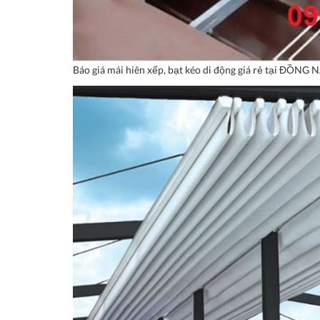
Báo giá mái hiên xếp, bạt kéo di động giá rẻ tại ĐỒNG 