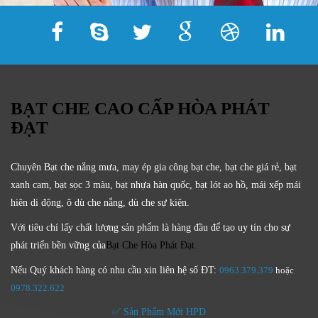
BẠT CHE CAO CẤP HÒA PHÁT
ĐẠT
Chuyên Bạt che nắng mưa, may ép gia công bạt che, bạt che giá rẻ, bạt
xanh cam, bạt sọc 3 màu, bạt nhựa hàn quốc, bạt lót ao hồ, mái xếp mái
hiên di động, ô dù che nắng, dù che sự kiện.
Với tiêu chí lấy
chất lượng sản phẩm
là hàng đầu để tạo uy tín cho sự
phát triển bền vững của
Bạt Che Hòa Phát Đạt.
Nếu Quý khách hàng có nhu cầu xin liên hệ số ĐT:
0963.379.379
hoặc
0
978.322.622
✅ Sản Phẩm Mới HPD