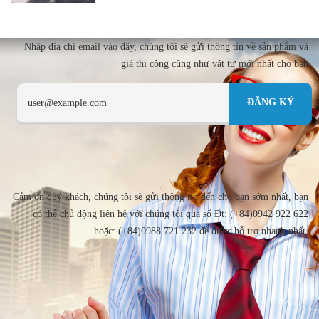
Nhập địa chi email vào đây, chúng tôi sẽ gửi thông tin về sản phẩm và
giá thi công cũng như vật tư mới nhất cho bạn
Cảm ơn quý khách, chúng tôi sẽ gửi thông tin đến cho bạn sớm nhất, bạn
có thể chủ động liên hệ với chúng tôi qua số Đt: (+84)0942 922 622
hoặc: (+84)0988.721.232 để được hỗ trợ nhanh nhất.