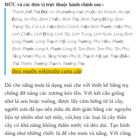
ĐỨC và các đơn vị trực thuộc hành chính sau :
Thành phố Thủ Đức có 34 phường trực thuộc: An Khánh, An Lợi
Đông, An Phú, Bình Chiểu, Bình Thọ, Bình Trưng Đông, Bình
Trưng Tây, Cát Lái, Hiệp Bình Chánh, Hiệp Bình Phước, Hiệp Phú,
Linh Chiểu, Linh Đông, Linh Tây, Linh Trung, Linh Xuân, Long Bình,
Long Phước, Long Thạnh Mỹ, Long Trường, Phú Hữu, Phước
Bình, Phước Long A, Phước Long B, Tam Bình, Tam Phú, Tân Phú,
Tăng Nhơn Phú A, Tăng Nhơn Phú B, Thạnh Mỹ Lợi, Thảo Điền,
Thủ Thiêm, Trường Thạnh, Trường Thọ.
theo nguồn wikipedia cung cấp
Dù che nắng mưa là dạng mái che với thiết kế bằng trụ
chống đỡ nâng các xương kèo lên. Với kết cấu giống
như lá sen hoặc vuông, được lấy cảm hứng từ lá cây
,
người xưa đã tạo nên mẫu dù đơn giản bằng các nguyên
liệu tự nhiên như sợi mây, cói,hay các loại lá cây thân
cây có khả năng không thấm nước và dẻo dai. Tạo hình
dáng như những chiếc lá để che mưa và nắng. Với công