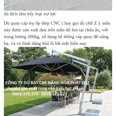
dù lệch tâm bẩy loại trợ lực
Dù quay cáp trụ ốp thép CNC
( hay gọi dù chữ Z ): mẫu
này được sản xuất dựa trên mẫu dù hot tại châu âu, với
trọng lượng 200kg, sử dụng hệ thống cáp quay để nâng
hạ, và có hình dáng khá là bắt mắt hiện nay.