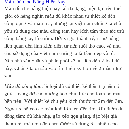
Mẫu Dù Che Nắng Hiện Nay
Mẫu dù che nắng hiện nay rất đa dạng, hiện tại trên thế
giới có hàng nghìn mẫu dù khác nhau từ thiết kế đến
công dụng và mẫu mã, nhưng tại việt nam chúng ta chủ
yếu sử dụng các mẫu đồng tâm hay lệch tâm thao tác thủ
công bằng tay là chính. Bởi vì giá thành rẻ, ít hư hỏng
liên quan đến linh kiện điện tử nên tuổi thọ cao, và nhu
cầu sử dụng của việt nam chúng ta là bền, đẹp và rẻ.
Nên nhà sản xuất và phân phối sẽ ưu tiên đến 2 loại dù
này. Chúng ta đi sâu vào tìm hiểu kỹ hơn về 2 mẫu như
sau:
Mẫu dù đồng tâm
: là loại dù có thiết kế thân trụ nằm ở
giữa , nâng đở các xương kèo chịu lực cho toàn bộ mái
bên trên. Với thiết kế chủ yếu kích thước từ 2m đến 3m.
Ngoài ra sẽ có các mẫu khổ lớn lên đến 4m. Ưu điểm dù
đồng tâm: dù khá nhẹ, gấp xếp gọn gàng, đặc biệt giá
thành rẻ, mẫu mã đẹp nên được sử dụng rất nhiều cho