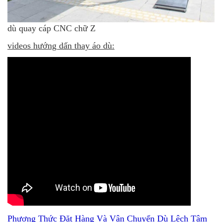
dù quay cáp CNC chữ Z
videos hướng dấn thay áo dù:
Phương Thức Đặt Hàng Và Vận Chuyển Dù Lệch Tâm