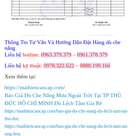
Thông Tin Tư Vấn Và Hướng Dẫn Đặt Hàng dù che
nắng
Liên hệ
hotline:
0963.379.379
–
0961.378.379
Liên hệ
kỹ thuật:
0978.322.622
–
0888.199.166
Xem thêm tại:
https://maihiencaocap.com/
Báo Giá Dù Che Nắng Mưa Ngoài Trời Tại TP THỦ
ĐỨC HỒ CHÍ MINH Dù Lệch Tâm Giá Rẻ
https://maihiencaocap.com/bao-gia-du-che-nang-du-lech-tam-tai-
thu-duc
https://maihiencaocap.com/bao-gia-du-che-nang-du-lech-tam-tai-
ung-hoa​