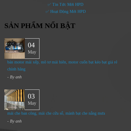
✅ Tin Tức Mới HPD
✅ Hoạt Động Mới HPD
SẢN PHẨM NỔI BẬT
04
May
bán motor mái xếp, mô tơ mái hiên, motor cuốn bạt kéo bạt giá rẻ
chính hãng
- By
anh
03
May
mái che ban công, mái che cửa sổ, mành bạt che nắng mưa
- By
anh