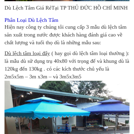
Dù Lệch Tâm Giá RẻTại TP THỦ ĐỨC HỒ CHÍ MINH
Phân Loại Dù Lệch Tâm
Hiện nay công ty chúng tôi cung cấp 3 mẫu dù lệch tâm
sản xuất trong nước được khách hàng đánh giá cao về
chất lượng và tuổi thọ dù là những mẫu sau:
Dù lệch tâm loại đẩy
( hay gọi dù lệch tâm loại thường ):
là mẫu dù sử dụng trụ 40x80 với trọng đế và khung dù là
120kg đến 130kg . có các kích thước chủ yếu là
2m5x5m – 3m x3m – và 3m5x3m5