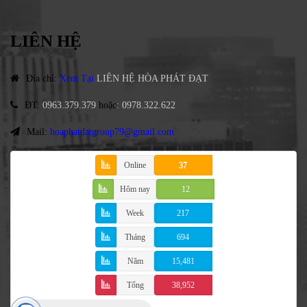
LIÊN HỆ
Địa chỉ
:
Xem Tại
LIÊN HỆ HÒA PHÁT ĐẠT
ĐT
:
0963.379.379
hoặc
:
0978.322.622
Mail:
hoaphatdatgroup79@gmail.com
Online
37
Hôm nay
12
Week
217
Tháng
694
Năm
15,481
Tổng
38,952