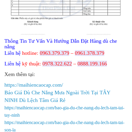
Thông Tin Tư Vấn Và Hướng Dẫn Đặt Hàng dù che
nắng
Liên hệ
hotline:
0963.379.379
–
0961.378.379
Liên hệ
kỹ thuật:
0978.322.622
–
0888.199.166
Xem thêm tại:
https://maihiencaocap.com/
Báo Giá Dù Che Nắng Mưa Ngoài Trời Tại TÂY
NINH Dù Lệch Tâm Giá Rẻ
https://maihiencaocap.com/bao-gia-du-che-nang-du-lech-tam-tai-
tay-ninh​
https://maihiencaocap.com/bao-gia-du-che-nang-du-lech-tam-tai-
son-la​