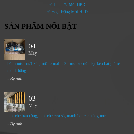
✅ Tin Tức Mới HPD
✅ Hoạt Động Mới HPD
SẢN PHẨM NỔI BẬT
04
May
bán motor mái xếp, mô tơ mái hiên, motor cuốn bạt kéo bạt giá rẻ
chính hãng
- By
anh
03
May
mái che ban công, mái che cửa sổ, mành bạt che nắng mưa
- By
anh