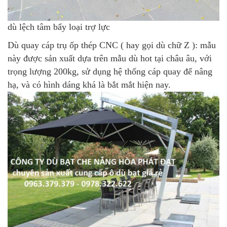
dù lệch tâm bẩy loại trợ lực
Dù quay cáp trụ ốp thép CNC
( hay gọi dù chữ Z ): mẫu
này được sản xuất dựa trên mẫu dù hot tại châu âu, với
trọng lượng 200kg, sử dụng hệ thống cáp quay để nâng
hạ, và có hình dáng khá là bắt mắt hiện nay.