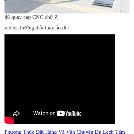
dù quay cáp CNC chữ Z
videos hướng dấn thay áo dù:
Phương Thức Đặt Hàng Và Vận Chuyển Dù Lệch Tâm