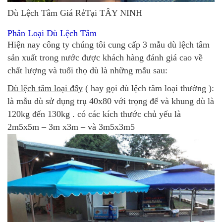
Dù Lệch Tâm Giá RẻTại TÂY NINH
Phân Loại Dù Lệch Tâm
Hiện nay công ty chúng tôi cung cấp 3 mẫu dù lệch tâm
sản xuất trong nước được khách hàng đánh giá cao về
chất lượng và tuổi thọ dù là những mẫu sau:
Dù lệch tâm loại đẩy
( hay gọi dù lệch tâm loại thường ):
là mẫu dù sử dụng trụ 40x80 với trọng đế và khung dù là
120kg đến 130kg . có các kích thước chủ yếu là
2m5x5m – 3m x3m – và 3m5x3m5