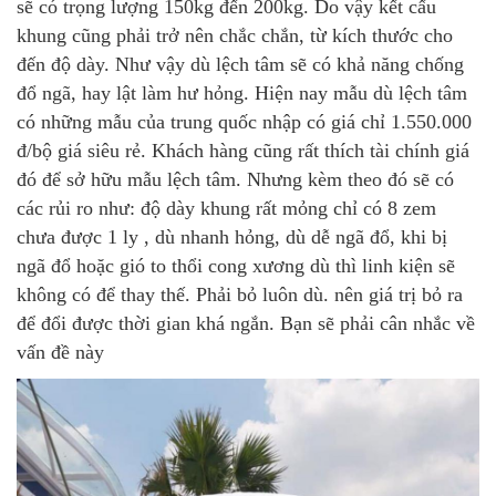
sẽ có trọng lượng 150kg đến 200kg. Do vậy kết cấu
khung cũng phải trở nên chắc chắn, từ kích thước cho
đến độ dày. Như vậy dù lệch tâm sẽ có khả năng chống
đổ ngã, hay lật làm hư hỏng. Hiện nay mẫu dù lệch tâm
có những mẫu của trung quốc nhập có giá chỉ 1.550.000
đ/bộ giá siêu rẻ. Khách hàng cũng rất thích tài chính giá
đó để sở hữu mẫu lệch tâm. Nhưng kèm theo đó sẽ có
các rủi ro như: độ dày khung rất mỏng chỉ có 8 zem
chưa được 1 ly , dù nhanh hỏng, dù dễ ngã đổ, khi bị
ngã đổ hoặc gió to thổi cong xương dù thì linh kiện sẽ
không có để thay thế. Phải bỏ luôn dù. nên giá trị bỏ ra
để đổi được thời gian khá ngắn. Bạn sẽ phải cân nhắc về
vấn đề này