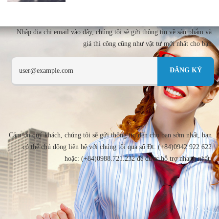
Nhập địa chi email vào đây, chúng tôi sẽ gửi thông tin về sản phẩm và
giá thi công cũng như vật tư mới nhất cho bạn
Cảm ơn quý khách, chúng tôi sẽ gửi thông tin đến cho bạn sớm nhất, bạn
có thể chủ động liên hệ với chúng tôi qua số Đt: (+84)0942 922 622
hoặc: (+84)0988.721.232 để được hỗ trợ nhanh nhất.