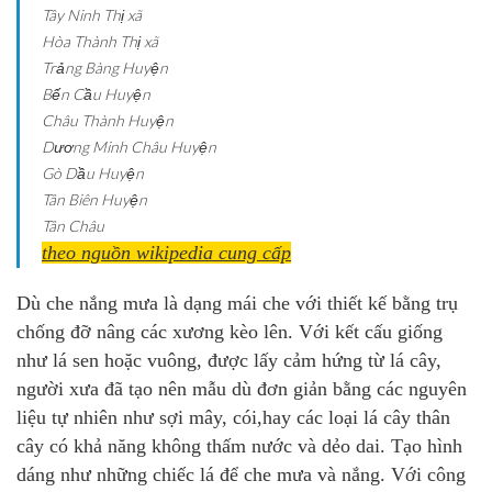
Tây Ninh
Thị xã
Hòa Thành
Thị xã
Trảng Bàng
Huyện
Bến Cầu
Huyện
Châu Thành
Huyện
Dương Minh Châu
Huyện
Gò Dầu
Huyện
Tân Biên
Huyện
Tân Châu
theo nguồn wikipedia cung cấp
Dù che nắng mưa là dạng mái che với thiết kế bằng trụ
chống đỡ nâng các xương kèo lên. Với kết cấu giống
như lá sen hoặc vuông, được lấy cảm hứng từ lá cây
,
người xưa đã tạo nên mẫu dù đơn giản bằng các nguyên
liệu tự nhiên như sợi mây, cói,hay các loại lá cây thân
cây có khả năng không thấm nước và dẻo dai. Tạo hình
dáng như những chiếc lá để che mưa và nắng. Với công