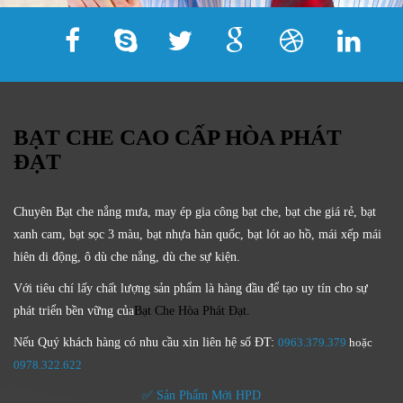
BẠT CHE CAO CẤP HÒA PHÁT
ĐẠT
Chuyên Bạt che nắng mưa, may ép gia công bạt che, bạt che giá rẻ, bạt
xanh cam, bạt sọc 3 màu, bạt nhựa hàn quốc, bạt lót ao hồ, mái xếp mái
hiên di động, ô dù che nắng, dù che sự kiện.
Với tiêu chí lấy
chất lượng sản phẩm
là hàng đầu để tạo uy tín cho sự
phát triển bền vững của
Bạt Che Hòa Phát Đạt.
Nếu Quý khách hàng có nhu cầu xin liên hệ số ĐT:
0963.379.379
hoặc
0
978.322.622
✅ Sản Phẩm Mới HPD