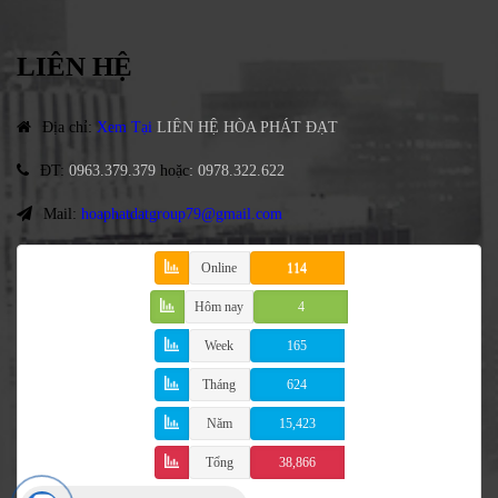
LIÊN HỆ
Địa chỉ
:
Xem Tại
LIÊN HỆ HÒA PHÁT ĐẠT
ĐT
:
0963.379.379
hoặc
:
0978.322.622
Mail:
hoaphatdatgroup79@gmail.com
Online
114
Hôm nay
4
Week
165
Tháng
624
Năm
15,423
Tổng
38,866