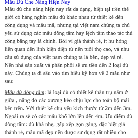
Mẫu Dù Che Nắng Hiện Nay
Mẫu dù che nắng hiện nay rất đa dạng, hiện tại trên thế
giới có hàng nghìn mẫu dù khác nhau từ thiết kế đến
công dụng và mẫu mã, nhưng tại việt nam chúng ta chủ
yếu sử dụng các mẫu đồng tâm hay lệch tâm thao tác thủ
công bằng tay là chính. Bởi vì giá thành rẻ, ít hư hỏng
liên quan đến linh kiện điện tử nên tuổi thọ cao, và nhu
cầu sử dụng của việt nam chúng ta là bền, đẹp và rẻ.
Nên nhà sản xuất và phân phối sẽ ưu tiên đến 2 loại dù
này. Chúng ta đi sâu vào tìm hiểu kỹ hơn về 2 mẫu như
sau:
Mẫu dù đồng tâm
: là loại dù có thiết kế thân trụ nằm ở
giữa , nâng đở các xương kèo chịu lực cho toàn bộ mái
bên trên. Với thiết kế chủ yếu kích thước từ 2m đến 3m.
Ngoài ra sẽ có các mẫu khổ lớn lên đến 4m. Ưu điểm dù
đồng tâm: dù khá nhẹ, gấp xếp gọn gàng, đặc biệt giá
thành rẻ, mẫu mã đẹp nên được sử dụng rất nhiều cho