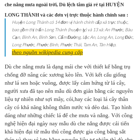
che nắng mưa ngoài trời, Dù lệch tâm giá rẻ tại HUYỆN
LONG THÀNH và các đơn vị trực thuộc hành chính sau :
Huyện Long Thành có 14 đơn vị hành chính cấp xã trực thuộc,
bao gồm thị trấn Long Thành (huyện lỵ) và 13 xã: An Phước, Bàu
Cạn, Bình An, Bình Sơn, Cẩm Đường, Lộc An, Long An, Long Đức,
Long Phước, Phước Bình, Phước Thái, Tam An, Tân Hiệp.
theo nguồn wikipedia cung cấp
Dù che nắng mưa là dạng mái che với thiết kế bằng trụ
chống đỡ nâng các xương kèo lên. Với kết cấu giống
như lá sen hoặc vuông, được lấy cảm hứng từ lá cây
,
người xưa đã tạo nên mẫu dù đơn giản bằng các nguyên
liệu tự nhiên như sợi mây, cói,hay các loại lá cây thân
cây có khả năng không thấm nước và dẻo dai. Tạo hình
dáng như những chiếc lá để che mưa và nắng. Với công
nghệ hiện đại ngày nay mẫu dù che nắng được cải tiến
khá hiện đại từ mẫu thủ công được gia công bằng sắt
thép và thay vì lợp bằng nguyên liệu tự nhiên thì dù che