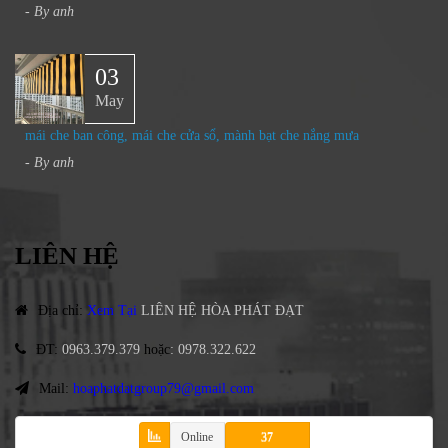
- By
anh
03
May
mái che ban công, mái che cửa sổ, mành bạt che nắng mưa
- By
anh
LIÊN HỆ
Địa chỉ
:
Xem Tại
LIÊN HỆ HÒA PHÁT ĐẠT
ĐT
:
0963.379.379
hoặc
:
0978.322.622
Mail:
hoaphatdatgroup79@gmail.com
Online
37