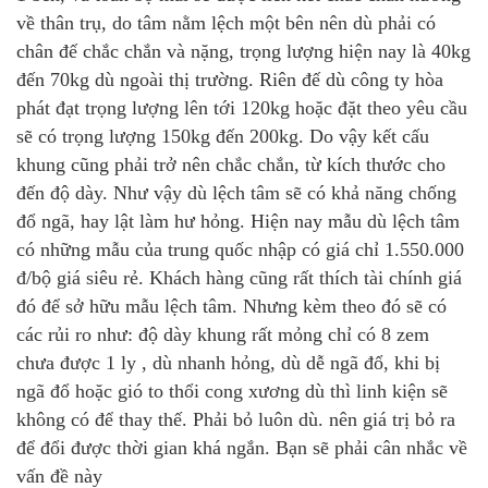
về thân trụ, do tâm nằm lệch một bên nên dù phải có
chân đế chắc chắn và nặng, trọng lượng hiện nay là 40kg
đến 70kg dù ngoài thị trường. Riên đế dù công ty hòa
phát đạt trọng lượng lên tới 120kg hoặc đặt theo yêu cầu
sẽ có trọng lượng 150kg đến 200kg. Do vậy kết cấu
khung cũng phải trở nên chắc chắn, từ kích thước cho
đến độ dày. Như vậy dù lệch tâm sẽ có khả năng chống
đổ ngã, hay lật làm hư hỏng. Hiện nay mẫu dù lệch tâm
có những mẫu của trung quốc nhập có giá chỉ 1.550.000
đ/bộ giá siêu rẻ. Khách hàng cũng rất thích tài chính giá
đó để sở hữu mẫu lệch tâm. Nhưng kèm theo đó sẽ có
các rủi ro như: độ dày khung rất mỏng chỉ có 8 zem
chưa được 1 ly , dù nhanh hỏng, dù dễ ngã đổ, khi bị
ngã đổ hoặc gió to thổi cong xương dù thì linh kiện sẽ
không có để thay thế. Phải bỏ luôn dù. nên giá trị bỏ ra
để đổi được thời gian khá ngắn. Bạn sẽ phải cân nhắc về
vấn đề này