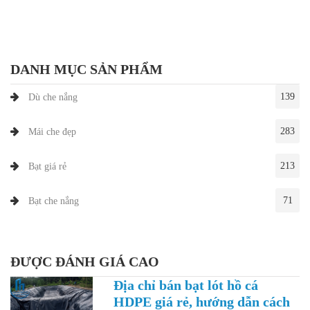
DANH MỤC SẢN PHẨM
139
Dù che nắng
283
Mái che đẹp
213
Bạt giá rẻ
71
Bạt che nắng
ĐƯỢC ĐÁNH GIÁ CAO
Địa chỉ bán bạt lót hồ cá
HDPE giá rẻ, hướng dẫn cách