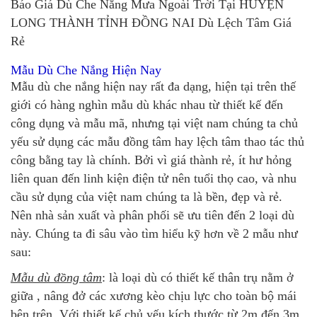
Báo Giá Dù Che Nắng Mưa Ngoài Trời Tại HUYỆN
LONG THÀNH TỈNH ĐỒNG NAI Dù Lệch Tâm Giá
Rẻ
Mẫu Dù Che Nắng Hiện Nay
Mẫu dù che nắng hiện nay rất đa dạng, hiện tại trên thế
giới có hàng nghìn mẫu dù khác nhau từ thiết kế đến
công dụng và mẫu mã, nhưng tại việt nam chúng ta chủ
yếu sử dụng các mẫu đồng tâm hay lệch tâm thao tác thủ
công bằng tay là chính. Bởi vì giá thành rẻ, ít hư hỏng
liên quan đến linh kiện điện tử nên tuổi thọ cao, và nhu
cầu sử dụng của việt nam chúng ta là bền, đẹp và rẻ.
Nên nhà sản xuất và phân phối sẽ ưu tiên đến 2 loại dù
này. Chúng ta đi sâu vào tìm hiểu kỹ hơn về 2 mẫu như
sau:
Mẫu dù đồng tâm
: là loại dù có thiết kế thân trụ nằm ở
giữa , nâng đở các xương kèo chịu lực cho toàn bộ mái
bên trên. Với thiết kế chủ yếu kích thước từ 2m đến 3m.