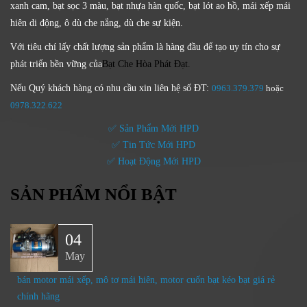
xanh cam, bạt sọc 3 màu, bạt nhựa hàn quốc, bạt lót ao hồ, mái xếp mái
hiên di động, ô dù che nắng, dù che sự kiện.
Với tiêu chí lấy
chất lượng sản phẩm
là hàng đầu để tạo uy tín cho sự
phát triển bền vững của
Bạt Che Hòa Phát Đạt.
Nếu Quý khách hàng có nhu cầu xin liên hệ số ĐT:
0963.379.379
hoặc
0
978.322.622
✅ Sản Phẩm Mới HPD
✅ Tin Tức Mới HPD
✅ Hoạt Động Mới HPD
SẢN PHẨM NỔI BẬT
04
May
bán motor mái xếp, mô tơ mái hiên, motor cuốn bạt kéo bạt giá rẻ
chính hãng