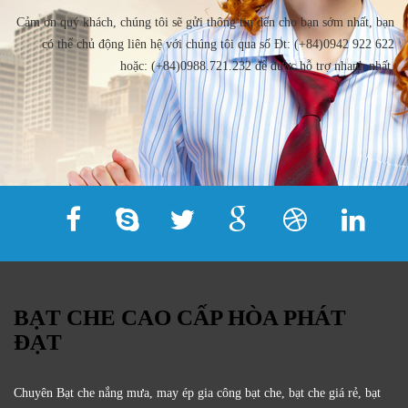
Cảm ơn quý khách, chúng tôi sẽ gửi thông tin đến cho bạn sớm nhất, bạn
có thể chủ động liên hệ với chúng tôi qua số Đt: (+84)0942 922 622
hoặc: (+84)0988.721.232 để được hỗ trợ nhanh nhất.
BẠT CHE CAO CẤP HÒA PHÁT
ĐẠT
Chuyên Bạt che nắng mưa, may ép gia công bạt che, bạt che giá rẻ, bạt