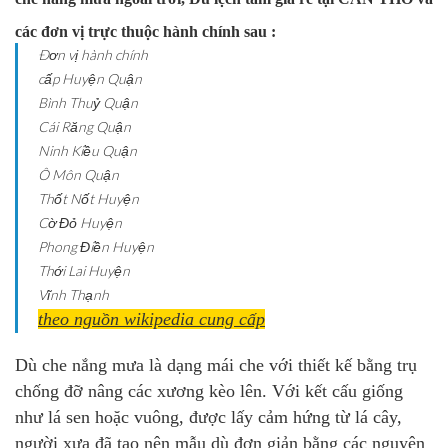
các đơn vị trực thuộc hành chính sau :
Ðơn vị hành chính
cấp Huyện
Quận
Bình Thuỷ
Quận
Cái Răng
Quận
Ninh Kiều
Quận
Ô Môn
Quận
Thốt Nốt
Huyện
Cờ Đỏ
Huyện
Phong Điền
Huyện
Thới Lai
Huyện
Vĩnh Thạnh
theo nguồn wikipedia cung cấp
Dù che nắng mưa là dạng mái che với thiết kế bằng trụ
chống đỡ nâng các xương kèo lên. Với kết cấu giống
như lá sen hoặc vuông, được lấy cảm hứng từ lá cây
,
người xưa đã tạo nên mẫu dù đơn giản bằng các nguyên