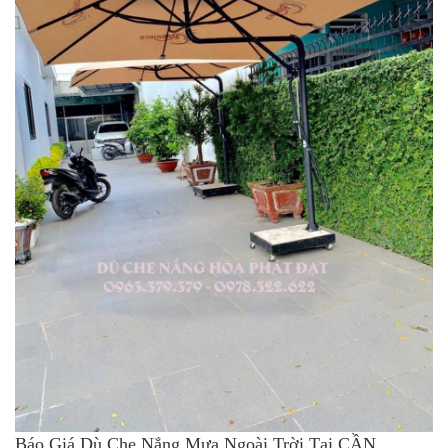
Báo Giá Dù Che Nắng Mưa Ngoài Trời Tại CẦN