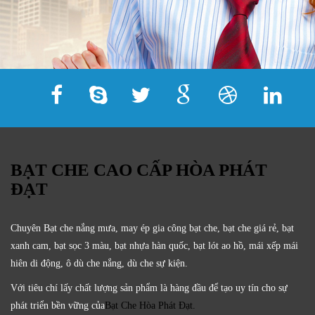
BẠT CHE CAO CẤP HÒA PHÁT
ĐẠT
Chuyên Bạt che nắng mưa, may ép gia công bạt che, bạt che giá rẻ, bạt
xanh cam, bạt sọc 3 màu, bạt nhựa hàn quốc, bạt lót ao hồ, mái xếp mái
hiên di động, ô dù che nắng, dù che sự kiện.
Với tiêu chí lấy
chất lượng sản phẩm
là hàng đầu để tạo uy tín cho sự
phát triển bền vững của
Bạt Che Hòa Phát Đạt.