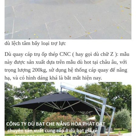
dù lệch tâm bẩy loại trợ lực
Dù quay cáp trụ ốp thép CNC
( hay gọi dù chữ Z ): mẫu
này được sản xuất dựa trên mẫu dù hot tại châu âu, với
trọng lượng 200kg, sử dụng hệ thống cáp quay để nâng
hạ, và có hình dáng khá là bắt mắt hiện nay.