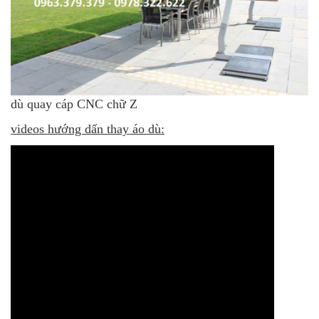
dù quay cáp CNC chữ Z
videos hướng dấn thay áo dù: