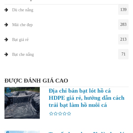
139
Dù che nắng
283
Mái che đẹp
213
Bạt giá rẻ
71
Bạt che nắng
ĐƯỢC ĐÁNH GIÁ CAO
Địa chỉ bán bạt lót hồ cá
HDPE giá rẻ, hướng dẫn cách
trải bạt làm hồ nuôi cá