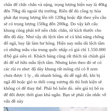
chân đế chắc chắn và nặng, trọng lượng hiện nay là 40kg
đến 70kg dù ngoài thị trường. Riên đế dù công ty hòa
phát đạt trọng lượng lên tới 120kg hoặc đặt theo yêu cầu
sẽ có trọng lượng 150kg đến 200kg. Do vậy kết cấu
khung cũng phải trở nên chắc chắn, từ kích thước cho
đến độ dày. Như vậy dù lệch tâm sẽ có khả năng chống
đổ ngã, hay lật làm hư hỏng. Hiện nay mẫu dù lệch tâm
có những mẫu của trung quốc nhập có giá chỉ 1.550.000
đ/bộ giá siêu rẻ. Khách hàng cũng rất thích tài chính giá
đó để sở hữu mẫu lệch tâm. Nhưng kèm theo đó sẽ có
các rủi ro như: độ dày khung rất mỏng chỉ có 8 zem
chưa được 1 ly , dù nhanh hỏng, dù dễ ngã đổ, khi bị
ngã đổ hoặc gió to thổi cong xương dù thì linh kiện sẽ
không có để thay thế. Phải bỏ luôn dù. nên giá trị bỏ ra
để đổi được thời gian khá ngắn. Bạn sẽ phải cân nhắc về
vấn đề này