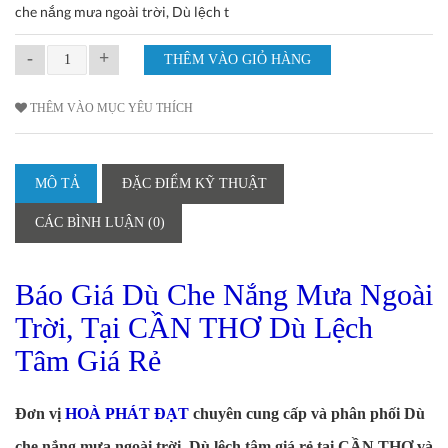
che nắng mưa ngoài trời, Dù lệch t
-
+
THÊM VÀO MỤC YÊU THÍCH
MÔ TẢ
ĐẶC ĐIỂM KỸ THUẬT
CÁC BÌNH LUẬN (0)
Báo Giá Dù Che Nắng Mưa Ngoài
Trời, Tại CẦN THƠ Dù Lệch
Tâm Giá Rẻ
Đơn vị
HOÀ PHÁT ĐẠT
chuyên cung cấp và phân phối Dù
che nắng mưa ngoài trời, Dù lệch tâm giá rẻ tại CẦN THƠ và