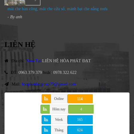
mái che ban công, mái che cửa sổ, mành bạt che nắng mưa
- By
anh
LIÊN HỆ
Địa chỉ
:
Xem Tại
LIÊN HỆ HÒA PHÁT ĐẠT
ĐT
:
0963.379.379
hoặc
:
0978.322.622
Mail:
hoaphatdatgroup79@gmail.com
Online
114
Hôm nay
4
Week
165
Tháng
624