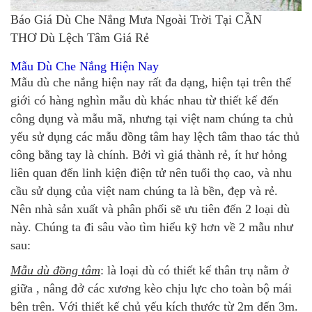
Báo Giá Dù Che Nắng Mưa Ngoài Trời Tại CẦN
THƠ Dù Lệch Tâm Giá Rẻ
Mẫu Dù Che Nắng Hiện Nay
Mẫu dù che nắng hiện nay rất đa dạng, hiện tại trên thế
giới có hàng nghìn mẫu dù khác nhau từ thiết kế đến
công dụng và mẫu mã, nhưng tại việt nam chúng ta chủ
yếu sử dụng các mẫu đồng tâm hay lệch tâm thao tác thủ
công bằng tay là chính. Bởi vì giá thành rẻ, ít hư hỏng
liên quan đến linh kiện điện tử nên tuổi thọ cao, và nhu
cầu sử dụng của việt nam chúng ta là bền, đẹp và rẻ.
Nên nhà sản xuất và phân phối sẽ ưu tiên đến 2 loại dù
này. Chúng ta đi sâu vào tìm hiểu kỹ hơn về 2 mẫu như
sau:
Mẫu dù đồng tâm
: là loại dù có thiết kế thân trụ nằm ở
giữa , nâng đở các xương kèo chịu lực cho toàn bộ mái
bên trên. Với thiết kế chủ yếu kích thước từ 2m đến 3m.