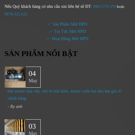
Nếu Quý khách hàng có nhu cầu xin liên hệ số ĐT:
0963.379.379
hoặc
0
978.322.622
✅ Sản Phẩm Mới HPD
✅ Tin Tức Mới HPD
✅ Hoạt Động Mới HPD
SẢN PHẨM NỔI BẬT
04
May
bán motor mái xếp, mô tơ mái hiên, motor cuốn bạt kéo bạt giá rẻ
chính hãng
- By
anh
03
May