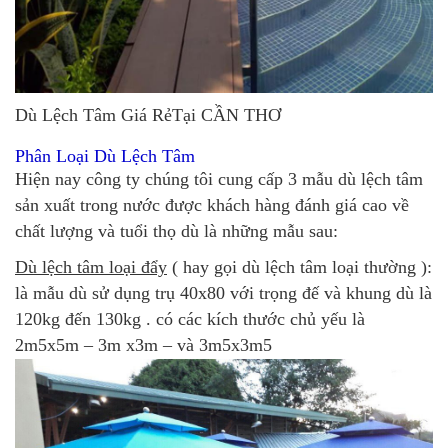
Dù Lệch Tâm Giá RẻTại CẦN THƠ
Phân Loại Dù Lệch Tâm
Hiện nay công ty chúng tôi cung cấp 3 mẫu dù lệch tâm
sản xuất trong nước được khách hàng đánh giá cao về
chất lượng và tuổi thọ dù là những mẫu sau:
Dù lệch tâm loại đẩy
( hay gọi dù lệch tâm loại thường ):
là mẫu dù sử dụng trụ 40x80 với trọng đế và khung dù là
120kg đến 130kg . có các kích thước chủ yếu là
2m5x5m – 3m x3m – và 3m5x3m5