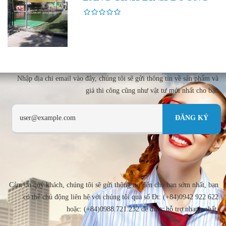
Nhập địa chi email vào đây, chúng tôi sẽ gửi thông tin về sản phẩm và
giá thi công cũng như vật tư mới nhất cho bạn
Cảm ơn quý khách, chúng tôi sẽ gửi thông tin đến cho bạn sớm nhất, bạn
có thể chủ động liên hệ với chúng tôi qua số Đt: (+84)0942 922 622
hoặc: (+84)0988.721.232 để được hỗ trợ nhanh nhất.