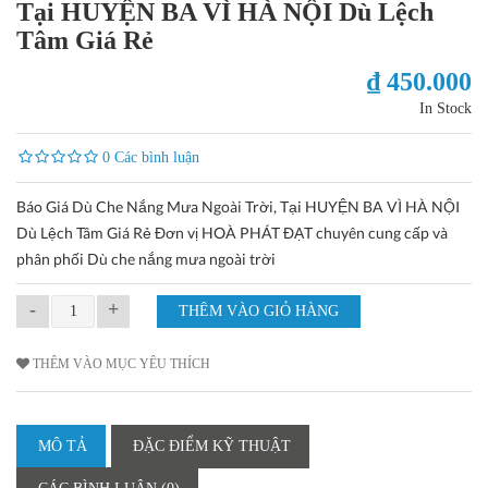
Tại HUYỆN BA VÌ HÀ NỘI Dù Lệch
Tâm Giá Rẻ
₫ 450.000
In Stock
0 Các bình luận
Báo Giá Dù Che Nắng Mưa Ngoài Trời, Tại HUYỆN BA VÌ HÀ NỘI
Dù Lệch Tâm Giá Rẻ Đơn vị HOÀ PHÁT ĐẠT chuyên cung cấp và
phân phối Dù che nắng mưa ngoài trời
-
+
THÊM VÀO MỤC YÊU THÍCH
MÔ TẢ
ĐẶC ĐIỂM KỸ THUẬT