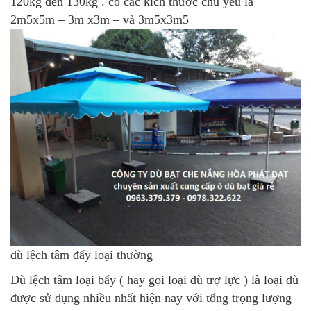
120kg đến 130kg . có các kích thước chủ yếu là
2m5x5m – 3m x3m – và 3m5x3m5
dù lệch tâm đẩy loại thường
Dù lệch tâm loại bẩy
( hay gọi loại dù trợ lực ) là loại dù
được sử dụng nhiều nhất hiện nay với tổng trọng lượng