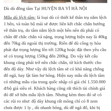
Dù dù đồng tâm Tại HUYỆN BA VÌ HÀ NỘI
Mẫu dù lệch tâm:
là loại dù có thiết kế thân trụ nằm lệch
1 bên, và toàn bộ mái sẽ được liên kết chắc chắn hướng
về thân trụ, do tâm nằm lệch một bên nên dù phải có
chân đế chắc chắn và nặng, trọng lượng hiện nay là 40kg
đến 70kg dù ngoài thị trường. Riên đế dù công ty hòa
phát đạt trọng lượng lên tới 120kg hoặc đặt theo yêu cầu
sẽ có trọng lượng 150kg đến 200kg. Do vậy kết cấu
khung cũng phải trở nên chắc chắn, từ kích thước cho
đến độ dày. Như vậy dù lệch tâm sẽ có khả năng chống
đổ ngã, hay lật làm hư hỏng. Hiện nay mẫu dù lệch tâm
có những mẫu của trung quốc nhập có giá chỉ 1.550.000
đ/bộ giá siêu rẻ. Khách hàng cũng rất thích tài chính giá
đó để sở hữu mẫu lệch tâm. Nhưng kèm theo đó sẽ có
các rủi ro như: độ dày khung rất mỏng chỉ có 8 zem
chưa được 1 ly , dù nhanh hỏng, dù dễ ngã đổ, khi bị