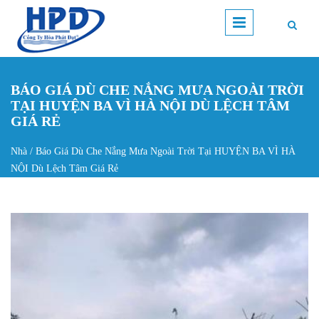
Nhảy đến nội dung
BÁO GIÁ DÙ CHE NẮNG MƯA NGOÀI TRỜI
TẠI HUYỆN BA VÌ HÀ NỘI DÙ LỆCH TÂM
GIÁ RẺ
Nhà
/
Báo Giá Dù Che Nắng Mưa Ngoài Trời Tại HUYỆN BA VÌ HÀ
Bạn đang ở đây
NỘI Dù Lệch Tâm Giá Rẻ