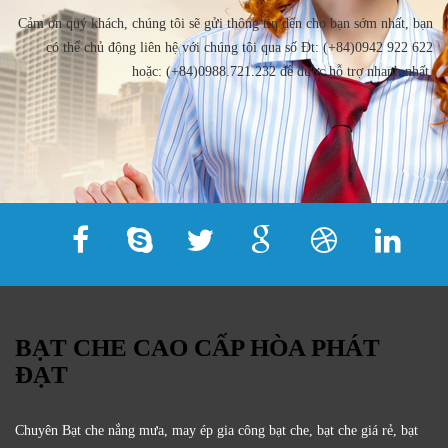
Cảm ơn quý khách, chúng tôi sẽ gửi thông tin đến cho bạn sớm nhất, bạn
có thể chủ động liên hệ với chúng tôi qua số Đt: (+84)0942 922 622
hoặc: (+84)0988.721.232 để được hỗ trợ nhanh nhất.
BẠT CHE CAO CẤP HÒA PHÁT
ĐẠT
Chuyên Bạt che nắng mưa, may ép gia công bạt che, bạt che giá rẻ, bạt