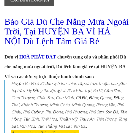
CÁC BÌNH LUẬN (0)
Báo Giá Dù Che Nắng Mưa Ngoài
Trời, Tại HUYỆN BA VÌ HÀ
NỘI Dù Lệch Tâm Giá Rẻ
Đơn vị
HOÀ PHÁT ĐẠT
chuyên cung cấp và phân phối Dù
che nắng mưa ngoài trời, Dù lệch tâm giá rẻ tại HUYỆN BA
VÌ và các đơn vị trực thuộc hành chính sau :
Huyện Ba Vì có 31 đơn vị hành chính cấp xã trực thuộc, bao gồm
thị trấn Tây Đằng (huyện lỵ) và 30 xã: Ba Trại, Ba Vì, Cẩm Lĩnh,
Cam Thượng, Châu Sơn, Chu Minh, Cổ Đô, Đông Quang, Đồng
Thái, Khánh Thượng, Minh Châu, Minh Quang, Phong Vân, Phú
Châu, Phú Cường, Phú Đông, Phú Phương, Phú Sơn, Sơn Đà, Tản
Hồng, Tản Lĩnh, Thái Hòa, Thuần Mỹ, Thụy An, Tiên Phong, Tòng
Bạt, Vân Hòa, Vạn Thắng, Vật Lại, Yên Bài.