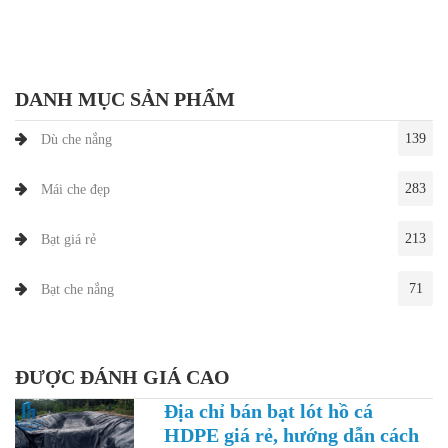
DANH MỤC SẢN PHẨM
139
Dù che nắng
283
Mái che đẹp
213
Bạt giá rẻ
71
Bạt che nắng
ĐƯỢC ĐÁNH GIÁ CAO
Địa chỉ bán bạt lót hồ cá
HDPE giá rẻ, hướng dẫn cách