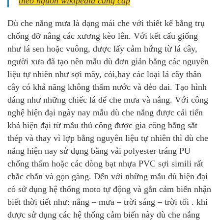
theo nguồn wikipedia cung cấp
Dù che nắng mưa là dạng mái che với thiết kế bằng trụ
chống đỡ nâng các xương kèo lên. Với kết cấu giống
như lá sen hoặc vuông, được lấy cảm hứng từ lá cây
,
người xưa đã tạo nên mẫu dù đơn giản bằng các nguyên
liệu tự nhiên như sợi mây, cói,hay các loại lá cây thân
cây có khả năng không thấm nước và dẻo dai. Tạo hình
dáng như những chiếc lá để che mưa và nắng. Với công
nghệ hiện đại ngày nay mẫu dù che nắng được cải tiến
khá hiện đại từ mẫu thủ công được gia công bằng sắt
thép và thay vì lợp bằng nguyên liệu tự nhiên thì dù che
nắng hiện nay sử dụng bằng vải polyester tráng PU
chống thấm hoặc các dòng bạt nhựa PVC sợi simili rất
chắc chắn và gọn gàng. Đến với những mẫu dù hiện đại
có sử dụng hệ thống moto tự động và gắn cảm biến nhận
biết thời tiết như: nắng – mưa – trời sáng – trời tối . khi
được sử dụng các hệ thống cảm biến này dù che nắng