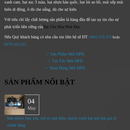
xanh cam, bạt sọc 3 màu, bạt nhựa hàn quốc, bạt lót ao hồ, mái xếp mái
hiên di động, ô dù che nắng, dù che sự kiện.
Với tiêu chí lấy
chất lượng sản phẩm
là hàng đầu để tạo uy tín cho sự
phát triển bền vững của
Bạt Che Hòa Phát Đạt.
Nếu Quý khách hàng có nhu cầu xin liên hệ số ĐT:
0963.379.379
hoặc
0
978.322.622
✅ Sản Phẩm Mới HPD
✅ Tin Tức Mới HPD
✅ Hoạt Động Mới HPD
SẢN PHẨM NỔI BẬT
04
May
bán motor mái xếp, mô tơ mái hiên, motor cuốn bạt kéo bạt giá rẻ
chính hãng