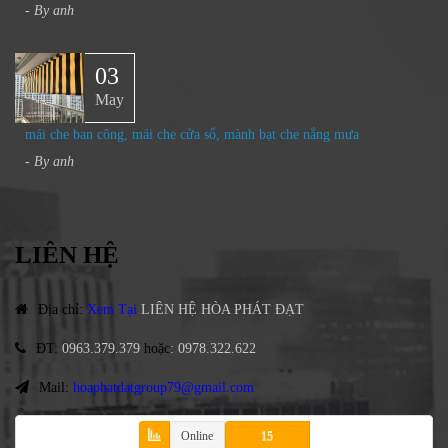
- By
anh
03
May
mái che ban công, mái che cửa sổ, mành bạt che nắng mưa
- By
anh
LIÊN HỆ
Địa chỉ
:
Xem Tại
LIÊN HỆ HÒA PHÁT ĐẠT
ĐT
:
0963.379.379
hoặc
:
0978.322.622
Mail:
hoaphatdatgroup79@gmail.com
Online
15