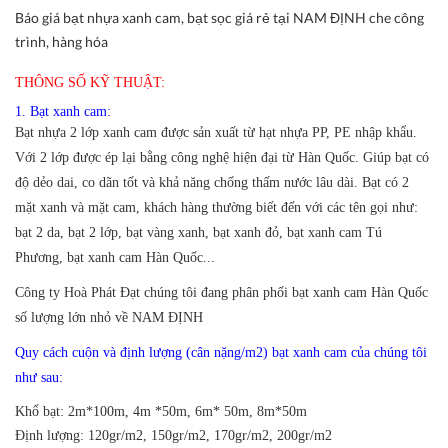
Báo giá bạt nhựa xanh cam, bạt sọc giá rẻ tại NAM ĐỊNH che công
trình, hàng hóa
THÔNG SỐ KỸ THUẬT:
1. Bạt xanh cam:
Bạt nhựa 2 lớp xanh cam được sản xuất từ hạt nhựa PP, PE nhập khẩu.
Với 2 lớp được ép lại bằng công nghệ hiện đại từ Hàn Quốc. Giúp bạt có
độ dẻo dai, co dãn tốt và khả năng chống thấm nước lâu dài. Bạt có 2
mặt xanh và mặt cam, khách hàng thường biết đến với các tên gọi như:
bạt 2 da, bạt 2 lớp, bạt vàng xanh, bạt xanh đỏ, bạt xanh cam Tú
Phương, bạt xanh cam Hàn Quốc...
Công ty Hoà Phát Đạt chúng tôi đang phân phối bạt xanh cam Hàn Quốc
số lượng lớn nhỏ về NAM ĐỊNH
Quy cách cuộn và định lượng (cân nặng/m2) bạt xanh cam của chúng tôi
như sau:
Khổ bạt:
2m*100m, 4m *50m, 6m* 50m, 8m*50m
Định lượng:
120gr/m2, 150gr/m2, 170gr/m2, 200gr/m2