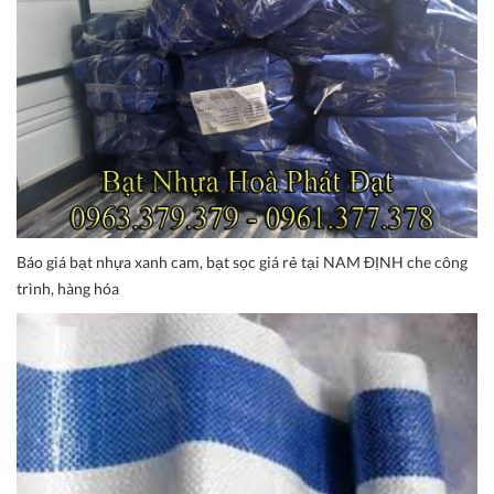
Báo giá bạt nhựa xanh cam, bạt sọc giá rẻ tại NAM ĐỊNH che công
trình, hàng hóa