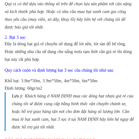
Quý vị có thể dựa vào thông số trên để chọn lựa sản phẩm với cân nặng
và kích thước phù hợp. Hoặc có nhu cầu mua bạt xanh cam gia công
theo yêu cầu (may viền, xỏ dây, khuy lỗ) hãy liên hệ với chúng tôi để
được báo giá tốt nhất.
2. Bạt 3 sọc:
Đây là dòng bạt giá rẻ chuyên sử dụng để lót nền, lót sàn đổ bê tông.
Hoặc những nhu cầu sử dụng che nắng mưa tạm thời cần giá rẻ thì dòng
bạt này rất phù hợp.
Quy cách cuộn và định lượng bạt 3 sọc của chúng tôi như sau:
Khổ bạt:
3.8m*50m, 3.9m*50m, 4m*50m, 6m*50m
Định lượng:
60gr/m2
Lưu ý:
Khách hàng ở NAM ĐỊNH mua các dòng bạt nhựa giá rẻ của
chúng tôi sẽ được cung cấp bằng hình thức vận chuyển chành xe,
hoặc hỗ trợ giao hàng tận nơi cho đơn đặt hàng số lượng lớn. Cần
mua lẻ bạt xanh cam, bạt 3 sọc ở tại NAM ĐỊNH hãy liên hệ ngay để
được hỗ trợ giá tốt nhất.