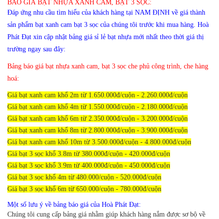
BÁO GIÁ BẠT NHỰA XANH CAM, BẠT 3 SỌC:
Đáp ứng nhu cầu tìm hiểu của khách hàng tại NAM ĐỊNH về giá thành
sản phẩm bạt xanh cam bạt 3 sọc của chúng tôi trước khi mua hàng. Hoà
Phát Đạt xin cập nhật bảng giá sỉ lẻ bạt nhựa mới nhất theo thời giá thị
trường ngay sau đây:
Bảng báo giá bạt nhựa xanh cam, bạt 3 sọc che phủ công trình, che hàng
hoá:
Giá bạt xanh cam khổ 2m từ 1.650.000đ/cuộn - 2.260.000đ/cuộn
Giá bạt xanh cam khổ 4m từ 1.550.000đ/cuộn - 2.180.000đ/cuộn
Giá bạt xanh cam khổ 6m từ 2.350.000đ/cuộn - 3.200.000đ/cuộn
Giá bạt xanh cam khổ 8m từ 2.800.000đ/cuộn - 3.900.000đ/cuộn
Giá bạt xanh cam khổ 10m từ 3.500.000đ/cuộn - 4.800.000đ/cuộn
Giá bạt 3 sọc khổ 3.8m từ 380.000đ/cuộn - 420.000đ/cuộn
Giá bạt 3 sọc khổ 3.9m từ 400.000đ/cuộn - 450.000đ/cuộn
Giá bạt 3 sọc khổ 4m từ 480.000/cuộn - 520.000đ/cuộn
Giá bạt 3 sọc khổ 6m từ 650.000/cuộn - 780.000đ/cuộn
Một số lưu ý về bảng báo giá của Hoà Phát Đạt:
Chúng tôi cung cấp bảng giá nhằm giúp khách hàng nắm được sơ bộ về