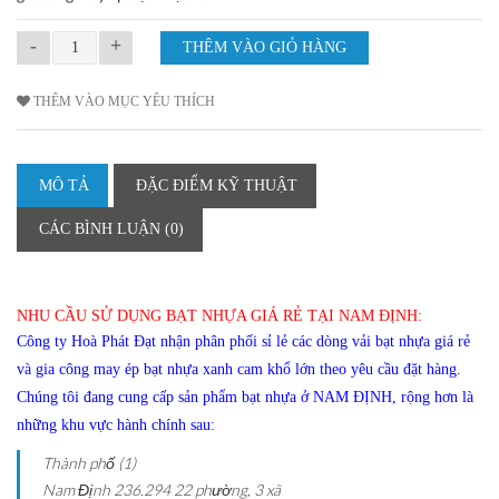
-
+
THÊM VÀO MỤC YÊU THÍCH
MÔ TẢ
ĐẶC ĐIỂM KỸ THUẬT
CÁC BÌNH LUẬN (0)
NHU CẦU SỬ DỤNG BẠT NHỰA GIÁ RẺ TẠI NAM ĐỊNH:
Công ty Hoà Phát Đạt nhận phân phối sỉ lẻ các dòng vải bạt nhựa giá rẻ
và gia công may ép bạt nhựa xanh cam khổ lớn theo yêu cầu đặt hàng.
Chúng tôi đang cung cấp sản phẩm bạt nhựa ở NAM ĐỊNH, rộng hơn là
những khu vực hành chính sau:
Thành phố (1)
Nam Định
236.294
22 phường, 3 xã