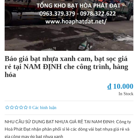
Báo giá bạt nhựa xanh cam, bạt sọc giá
rẻ tại NAM ĐỊNH che công trình, hàng
hóa
₫ 10.000
In Stock
0 Các bình luận
NHU CẦU SỬ DỤNG BẠT NHỰA GIÁ RẺ TẠI NAM ĐỊNH: Công ty
Hoà Phát Đạt nhận phân phối sỉ lẻ các dòng vải bạt nhựa giá rẻ và
gia công may ép bạt nhựa xanh