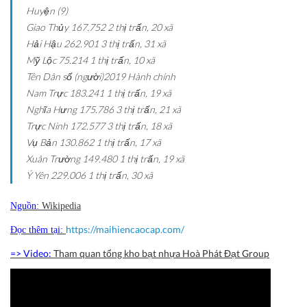
Huyện (9)
Giao Thủy
167.752
2 thị trấn, 20 xã
Hải Hậu
262.901
3 thị trấn, 31 xã
Mỹ Lộc
75.214
1 thị trấn, 10 xã
Tên
Dân số (người)2019
Hành chính
Nam Trực
183.241
1 thị trấn, 19 xã
Nghĩa Hưng
175.786
3 thị trấn, 21 xã
Trực Ninh
172.577
3 thị trấn, 18 xã
Vụ Bản
130.862
1 thị trấn, 17 xã
Xuân Trường
149.480
1 thị trấn, 19 xã
Ý Yên
229.006
1 thị trấn, 30 xã
Nguồn:
Wikipedia
https://maihiencaocap.com/
Đọc thêm tại:
=> Video:
Tham quan tổng kho bạt nhựa Hoà Phát Đạt Group