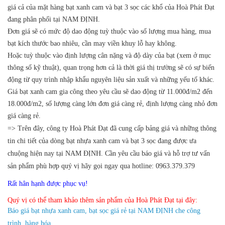
giá cả của mặt hàng bạt xanh cam và bạt 3 sọc các khổ của Hoà Phát Đạt
đang phân phối tại NAM ĐỊNH.
Đơn giá sẽ có mức độ dao động tuỳ thuộc vào số lượng mua hàng, mua
bạt kích thước bao nhiêu, cần may viền khuy lỗ hay không.
Hoặc tuỳ thuộc vào định lượng cân nặng và độ dày của bạt (xem ở mục
thông số kỹ thuật), quan trọng hơn cả là thời giá thị trường sẽ có sự biến
động từ quy trình nhập khẩu nguyên liệu sản xuất và những yếu tố khác.
Giá bạt xanh cam gia công theo yêu cầu sẽ dao động từ 11.000đ/m2 đến
18.000đ/m2, số lượng càng lớn đơn giá càng rẻ, định lượng càng nhỏ đơn
giá càng rẻ.
=> Trên đây, công ty Hoà Phát Đạt đã cung cấp bảng giá và những thông
tin chi tiết của dòng bạt nhựa xanh cam và bạt 3 sọc đang được ưa
chuộng hiện nay tại NAM ĐỊNH.
Cần yêu cầu báo giá và hỗ trợ tư vấn
sản phẩm phù hợp quý vị hãy gọi ngay qua hotline: 0963.379.379
Rất hân hạnh được phục vụ!
Quý vị có thể tham khảo thêm sản phẩm của Hoà Phát Đạt tại đây:
Báo giá bạt nhựa xanh cam, bạt sọc giá rẻ tại NAM ĐỊNH che công
trình, hàng hóa