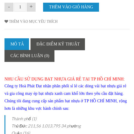
-
+
THÊM VÀO MỤC YÊU THÍCH
MÔ TẢ
ĐẶC ĐIỂM KỸ THUẬT
CÁC BÌNH LUẬN (0)
NHU CẦU SỬ DỤNG BẠT NHỰA GIÁ RẺ TẠI TP HỒ CHÍ MINH:
Công ty Hoà Phát Đạt nhận phân phối sỉ lẻ các dòng vải bạt nhựa giá rẻ
và gia công may ép bạt nhựa xanh cam khổ lớn theo yêu cầu đặt hàng.
Chúng tôi đang cung cấp sản phẩm bạt nhựa ở TP HỒ CHÍ MINH, rộng
hơn là những khu vực hành chính sau:
Thành phố (1)
Thủ Đức
211,56
1.013.795
34 phường
Quận (16)