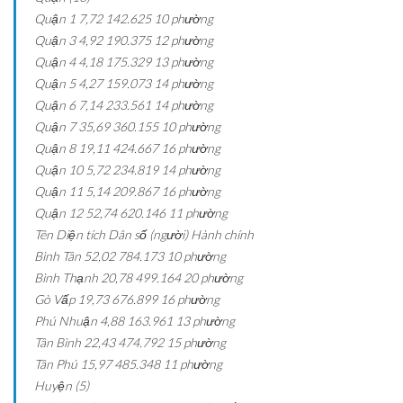
Quận 1
7,72
142.625
10 phường
Quận 3
4,92
190.375
12 phường
Quận 4
4,18
175.329
13 phường
Quận 5
4,27
159.073
14 phường
Quận 6
7,14
233.561
14 phường
Quận 7
35,69
360.155
10 phường
Quận 8
19,11
424.667
16 phường
Quận 10
5,72
234.819
14 phường
Quận 11
5,14
209.867
16 phường
Quận 12
52,74
620.146
11 phường
Tên
Diện tích
Dân số (người)
Hành chính
Bình Tân
52,02
784.173
10 phường
Bình Thạnh
20,78
499.164
20 phường
Gò Vấp
19,73
676.899
16 phường
Phú Nhuận
4,88
163.961
13 phường
Tân Bình
22,43
474.792
15 phường
Tân Phú
15,97
485.348
11 phường
Huyện (5)