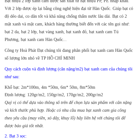
Bạt nhựa 2 lớp xanh cam được sản xuất từ hạt nhựa PP, PE nhập khẩu.
Với 2 lớp được ép lại bằng công nghệ hiện đại từ Hàn Quốc. Giúp bạt có
độ dẻo dai, co dãn tốt và khả năng chống thấm nước lâu dài. Bạt có 2
mặt xanh và mặt cam, khách hàng thường biết đến với các tên gọi như:
bạt 2 da, bạt 2 lớp, bạt vàng xanh, bạt xanh đỏ, bạt xanh cam Tú
Phương, bạt xanh cam Hàn Quốc...
Công ty Hoà Phát Đạt chúng tôi đang phân phối bạt xanh cam Hàn Quốc
số lượng lớn nhỏ về TP HỒ CHÍ MINH
Quy cách cuộn và định lượng (cân nặng/m2) bạt xanh cam của chúng tôi
như sau:
Khổ bạt:
2m*100m, 4m *50m, 6m* 50m, 8m*50m
Định lượng:
120gr/m2, 150gr/m2, 170gr/m2, 200gr/m2
Quý vị có thể dựa vào thông số trên để chọn lựa sản phẩm với cân nặng
và kích thước phù hợp. Hoặc có nhu cầu mua bạt xanh cam gia công
theo yêu cầu (may viền, xỏ dây, khuy lỗ) hãy liên hệ với chúng tôi để
được báo giá tốt nhất.
2. Bạt 3 sọc: