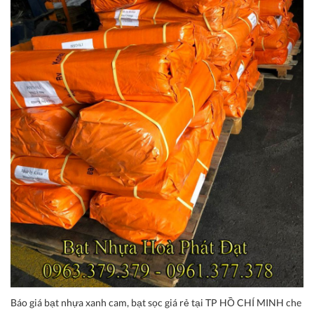
Báo giá bạt nhựa xanh cam, bạt sọc giá rẻ tại TP HỒ CHÍ MINH che