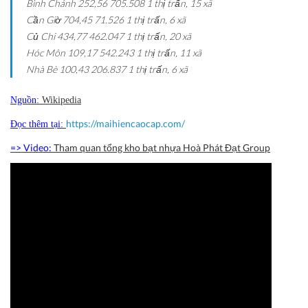
Bình Chánh
252,56
705.508
1 thị trấn, 15 xã
Cần Giờ
704,45
71.526
1 thị trấn, 6 xã
Củ Chi
434,77
462.047
1 thị trấn, 20 xã
Hóc Môn
109,17
542.243
1 thị trấn, 11 xã
Nhà Bè
100,43
206.837
1 thị trấn, 6 xã
Nguồn:
Wikipedia
https://maihiencaocap.com/
Đọc thêm tại:
=> Video:
Tham quan tổng kho bạt nhựa Hoà Phát Đạt Group