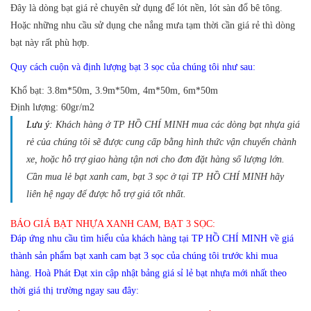
Đây là dòng bạt giá rẻ chuyên sử dụng để lót nền, lót sàn đổ bê tông.
Hoặc những nhu cầu sử dụng che nắng mưa tạm thời cần giá rẻ thì dòng
bạt này rất phù hợp.
Quy cách cuộn và định lượng bạt 3 sọc của chúng tôi như sau:
Khổ bạt:
3.8m*50m, 3.9m*50m, 4m*50m, 6m*50m
Định lượng:
60gr/m2
Lưu ý:
Khách hàng ở TP HỒ CHÍ MINH mua các dòng bạt nhựa giá
rẻ của chúng tôi sẽ được cung cấp bằng hình thức vận chuyển chành
xe, hoặc hỗ trợ giao hàng tận nơi cho đơn đặt hàng số lượng lớn.
Cần mua lẻ bạt xanh cam, bạt 3 sọc ở tại TP HỒ CHÍ MINH hãy
liên hệ ngay để được hỗ trợ giá tốt nhất.
BÁO GIÁ BẠT NHỰA XANH CAM, BẠT 3 SỌC:
Đáp ứng nhu cầu tìm hiểu của khách hàng tại TP HỒ CHÍ MINH về giá
thành sản phẩm bạt xanh cam bạt 3 sọc của chúng tôi trước khi mua
hàng. Hoà Phát Đạt xin cập nhật bảng giá sỉ lẻ bạt nhựa mới nhất theo
thời giá thị trường ngay sau đây: