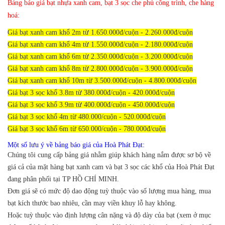
Bảng báo giá bạt nhựa xanh cam, bạt 3 sọc che phủ công trình, che hàng
hoá:
Giá bạt xanh cam khổ 2m từ 1.650.000đ/cuộn - 2.260.000đ/cuộn
Giá bạt xanh cam khổ 4m từ 1.550.000đ/cuộn - 2.180.000đ/cuộn
Giá bạt xanh cam khổ 6m từ 2.350.000đ/cuộn - 3.200.000đ/cuộn
Giá bạt xanh cam khổ 8m từ 2.800.000đ/cuộn - 3.900.000đ/cuộn
Giá bạt xanh cam khổ 10m từ 3.500.000đ/cuộn - 4.800.000đ/cuộn
Giá bạt 3 sọc khổ 3.8m từ 380.000đ/cuộn - 420.000đ/cuộn
Giá bạt 3 sọc khổ 3.9m từ 400.000đ/cuộn - 450.000đ/cuộn
Giá bạt 3 sọc khổ 4m từ 480.000/cuộn - 520.000đ/cuộn
Giá bạt 3 sọc khổ 6m từ 650.000/cuộn - 780.000đ/cuộn
Một số lưu ý về bảng báo giá của Hoà Phát Đạt:
Chúng tôi cung cấp bảng giá nhằm giúp khách hàng nắm được sơ bộ về
giá cả của mặt hàng bạt xanh cam và bạt 3 sọc các khổ của Hoà Phát Đạt
đang phân phối tại TP HỒ CHÍ MINH.
Đơn giá sẽ có mức độ dao động tuỳ thuộc vào số lượng mua hàng, mua
bạt kích thước bao nhiêu, cần may viền khuy lỗ hay không.
Hoặc tuỳ thuộc vào định lượng cân nặng và độ dày của bạt (xem ở mục